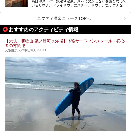
もはやスーパー銭湯や温泉、スパに欠かせない要素となって
大規模リニューアルの全容を確認すべく、リニューアルプレ
ケやボウリングといった遊び場もあり、友人同士やカップル
いるサウナ。ドライサウナにスチームサウナ、塩サウナな
オープンイベントに行ってきました！今回はそのリニューア
で“遊び+癒し”の一日を過ごすのにもぴったり。
ど、いくつか異なるタイプが楽しめたり、水風呂や外気浴ス
ル部分の概要をお届けします。
ペース、ロウリュウなど、心ゆくまで楽しむためのサービス
今回は、あるごの湯を訪問し、チムジルバンやお風呂、食事
が充実した施設も多くみられます。
ニフティ温泉ニュースTOPへ
処にいたるまで魅力をたっぷり堪能してきたので、その全容
を詳しく紹介します！
今回はそんなサウナにこだわった、大阪府内のオススメ温
おすすめのアクティビティ情報
泉・銭湯・スパを30件紹介したいと思います！
【大阪・和歌山 磯ノ浦海水浴場】体験サーフィンスクール・初心
者の方歓迎
大阪府泉大津市曽根町2-1-11