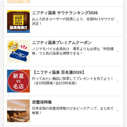
ニフティ温泉 サウナランキング2026
おふろ好きユーザーの投票により、全国No.1サウナが
決定！
ニフティ温泉プレミアムクーポン
ノジマモバイル会員向け 通常よりもお得な「特別価
格」で人気の温泉を満喫できる！
【ニフティ温泉 百名湯2026】
行ってみたい施設に投票してプレゼントを当てよう！
（全10回開催 / 合計260名様）
岩盤浴特集
日本全国の岩盤浴情報だけをピックアップ。まとめて
検索！