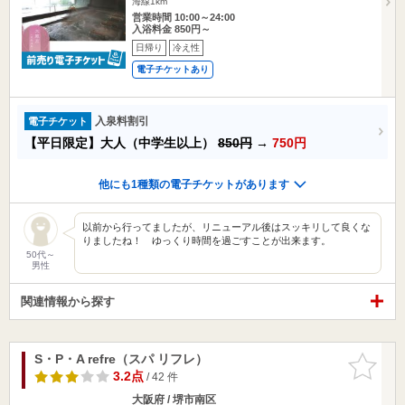
海線1km
営業時間 10:00～24:00
入浴料金 850円～
日帰り
冷え性
電子チケットあり
入泉料割引
電子チケット
【平日限定】大人（中学生以上）
850円
→
750円
他にも1種類の電子チケットがあります
以前から行ってましたが、リニューアル後はスッキリして良くな
りましたね！ ゆっくり時間を過ごすことが出来ます。
50代～
男性
関連情報から探す
S・P・A refre（スパ リフレ）
お気に入
りに追加
3.2点
/ 42 件
大阪府 / 堺市南区