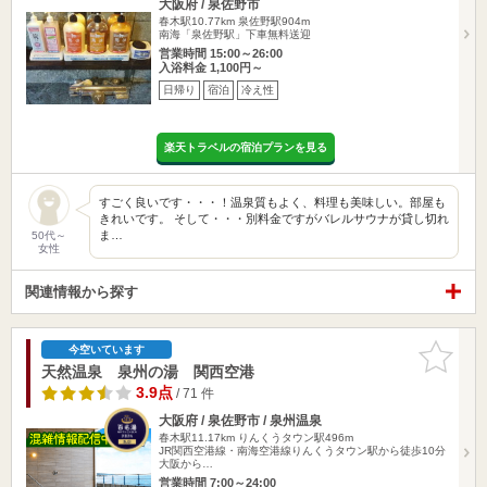
大阪府 / 泉佐野市
春木駅10.77km
泉佐野駅904m
南海「泉佐野駅」下車無料送迎
営業時間 15:00～26:00
入浴料金 1,100円～
日帰り
宿泊
冷え性
楽天トラベルの宿泊プランを見る
すごく良いです・・・！温泉質もよく、料理も美味しい。部屋も
きれいです。 そして・・・別料金ですがバレルサウナが貸し切れ
ま…
50代～
女性
関連情報から探す
お気に入
今空いています
りに追加
天然温泉 泉州の湯 関西空港
3.9点
/ 71 件
大阪府 / 泉佐野市 / 泉州温泉
春木駅11.17km
りんくうタウン駅496m
JR関西空港線・南海空港線りんくうタウン駅から徒歩10分
大阪から…
営業時間 7:00～24:00