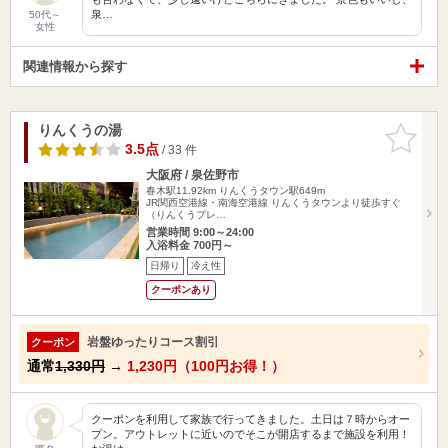
泉…
50代～
女性
関連情報から探す
りんくうの湯
お気に入
りに追加
3.5点
/ 33 件
大阪府 / 泉佐野市
春木駅11.92km
りんくうタウン駅649m
JR関西空港線・南海空港線 りんくうタウンより徒歩すぐ
（りんくうプレ…
営業時間 9:00～24:00
入浴料金 700円～
日帰り
冷え性
クーポンあり
岩盤ゆったりコース割引
クーポン
通常
1,330円
→
1,230円（100円お得！）
クーポンを利用して家族で行ってきました。土日は７時からオー
プン。アウトレットに近いのでそこが開店するまで施設を利用！