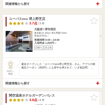
関連情報から探す
ユーバスeco 堺上野芝店
お気に入
りに追加
3.7点
/ 3 件
大阪府 / 堺市西区
春木駅10.45km
津久野駅739m
府道28号沿い
営業時間 9:00～24:00
入浴料金 1,000円～
日帰り
冷え性
最近オープンした「ユーバスeco堺上野芝店」さん。アプリの朝
風呂クーポン（800円）にも背中を押されて、いざ初訪問。 …
50代～
男性
関連情報から探す
関空温泉ホテルガーデンパレス
お気に入
りに追加
3.8点
/ 4 件