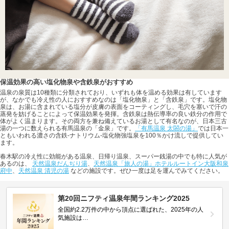
保温効果の高い塩化物泉や含鉄泉がおすすめ
温泉の泉質は10種類に分類されており、いずれも体を温める効果は有しています
が、なかでも冷え性の人におすすめなのは「塩化物泉」と「含鉄泉」です。塩化物
泉は、お湯に含まれている塩分が皮膚の表面をコーティングし、毛穴を塞いで汗の
蒸発を妨げることによって保温効果を発揮。含鉄泉は熱伝導率の良い鉄分の作用で
体がよく温まります。その両方を兼ね備えているお湯として有名なのが、日本三古
湯の一つに数えられる有馬温泉の「金泉」です。
「有馬温泉 太閤の湯」
では日本一
ともいわれる濃さの含鉄-ナトリウム-塩化物強塩泉を100％かけ流しで提供してい
ます。
春木駅の冷え性に効能がある温泉、日帰り温泉、スーパー銭湯の中でも特に人気が
あるのは、
天然温泉だんぢり湯
、
天然温泉「旅人の湯」ホテルルートイン大阪和泉
府中
、
天然温泉 清児の湯
などの施設です。ぜひ一度は足を運んでみてください。
第20回ニフティ温泉年間ランキング2025
全国約2.2万件の中から頂点に選ばれた、2025年の人
気施設は…