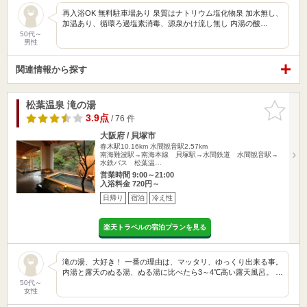
再入浴OK 無料駐車場あり 泉質はナトリウム塩化物泉 加水無し、
加温あり、循環ろ過塩素消毒、源泉かけ流し無し 内湯の酸…
50代～
男性
関連情報から探す
松葉温泉 滝の湯
お気に入
りに追加
3.9点
/ 76 件
大阪府 / 貝塚市
春木駅10.16km
水間観音駅2.57km
南海難波駅→南海本線 貝塚駅→水間鉄道 水間観音駅→
水鉄バス 松葉温…
営業時間 9:00～21:00
入浴料金 720円～
日帰り
宿泊
冷え性
楽天トラベルの宿泊プランを見る
滝の湯、大好き！ 一番の理由は、マッタリ、ゆっくり出来る事。
内湯と露天のぬる湯、ぬる湯に比べたら3～4℃高い露天風呂。 …
50代～
女性