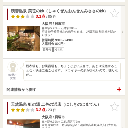
積善温泉 美笹のゆ（しゃくぜんおんせんみささのゆ）
お気に入
りに追加
3.1点
/ 85 件
大阪府 / 貝塚市
春木駅5.93km
石才駅388m
府道40号積善橋北の信号を右折。 JR阪和線 和泉橋本駅か
ら徒歩7…
営業時間 9:00～24:00
入浴料金 800円～
日帰り
冷え性
脱衣場も、お風呂場も、ちょうどよい広さで、あまり混雑するこ
となく快適に過ごせます。 ドライヤーの所が少ないので、喋りな
が…
50代～
女性
関連情報から探す
天然温泉 虹の湯 二色の浜店（にしきのはまてん）
お気に入
りに追加
3.2点
/ 23 件
大阪府 / 貝塚市
春木駅6.55km
二色浜駅772m
南海電気鉄道二色浜駅徒歩15分阪神高速貝塚出入口大阪臨