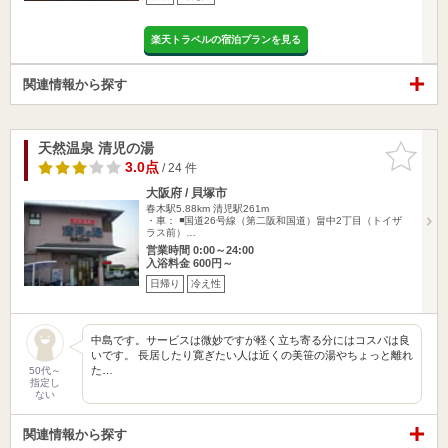
楽天トラベルの宿泊プランを見る
関連情報から探す
天然温泉 清児の湯
お気に入
りに追加
3.0点
/ 24 件
大阪府 / 貝塚市
春木駅5.88km
清児駅261m
・車： ◾️国道26号線（第二阪和国道）畠中2丁目（トイザ
ラス前）…
営業時間 0:00～24:00
入浴料金 600円～
日帰り
冷え性
中島です。サービスは微妙ですが軽く立ち寄る分にはコスパは良
いです。 長居したり寛ぎたい人は近くの美笹の湯やちょっと離れ
た…
50代～
指定し
ない
関連情報から探す