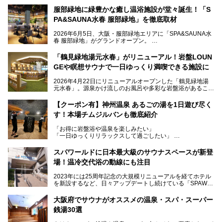
服部緑地に緑豊かな癒し温浴施設が堂々誕生！「S
PA&SAUNA水春 服部緑地」を徹底取材
2026年6月5日、大阪・服部緑地エリアに「SPA&SAUNA水
春 服部緑地」がグランドオープン。
当初の計画から約5年の時を経て誕生した本施設は、温泉・
「鶴見緑地湯元水春」がリニューアル！岩盤LOUN
サウナ・岩盤浴・フィットネス・ラウンジ・レストランなど
GEや瞑想サウナで一日ゆっくり満喫できる施設に
を融合した、これまでの“水春”のイメージをさらに進化させ
た大型ウェルネス施設です。
2026年4月22日にリニューアルオープンした「鶴見緑地湯
元水春」。源泉かけ流しのお風呂や多彩な岩盤浴があること
今回はオープン前の内覧会に参加し、館内のこだわりポイン
で人気の施設ですが、リニューアルを経てこれまで以上
トを徹底取材してきました。
に“一日中くつろげる場所”としてパワーアップしています。
サウナー注目の3種のサウナや160cmの深水風呂、没入感の
【クーポン有】神州温泉 あるごの湯を1日遊び尽く
高い岩盤浴エリア、日本最大の台数を誇る最新AIフィットネ
す！本場チムジルバンも徹底紹介
今回のリニューアルでは、新たに登場した瞑想サウナをはじ
スマシンなど、見どころ満載の館内を詳しくご紹介します。
め、岩盤浴エリアや休憩スペースの充実、レストランなど、
「お得に岩盤浴や温泉を楽しみたい」
見どころが盛りだくさん。日常の疲れを癒やしたい方はもち
「一日ゆっくりリラックスして過ごしたい」
ろん、休日にゆったり過ごしたい方にもぴったりの内容とな
そんな方におすすめなのが、クーポンを使ってお得に長時間
っています。
利用できる「神州温泉 あるごの湯」です。
スパワールドに日本最大級のサウナスペースが新登
本記事では、そんなリニューアル後の注目ポイントを詳しく
場！温冷交代浴の動線にも注目
あるごの湯は、大阪府豊中市にある日帰り温浴施設で、阪急
紹介します。これから「鶴見緑地湯元水春」に訪れる方や、
宝塚線「三国駅」から徒歩約10分とアクセスも良好です。
より満足度の高い過ごし方をしたい方はぜひお読みくださ
2023年には25周年記念の大規模リニューアルを経てホテル
チムジルバン（岩盤浴）を中心に、発汗・リラックス・漫画
い。
を新設するなど、日々アップデートし続けている「SPAWO
タイムまで満喫できる長時間滞在型の施設なので、一日中ゆ
RLD HOTEL＆RESORT」（以下スパワールド）。
ったりと過ごしたいときにおすすめ。大うちわやタオルによ
そんなスパワールドが2025年11月15日（土）に、新たな浴
る迫力ある熱波パフォーマンスも毎日行われており、“とと
大阪府でサウナがオススメの温泉・スパ・スーパー
室や日本最大級140人収容の大規模サウナを携えてリニュー
のう”体験をしっかり楽しめるのもポイントです。
銭湯30選
アルオープン！浴室である4F・6Fそれぞれにリニューアル
が施されており、その総工費はなんと13.5億円！
さらに館内でくつろぐだけでなく、隣接するビルにはカラオ