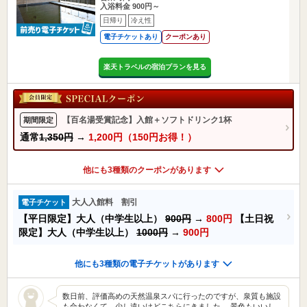
入浴料金 900円～
日帰り
冷え性
電子チケットあり
クーポンあり
楽天トラベルの宿泊プランを見る
【百名湯受賞記念】入館＋ソフトドリンク1杯
期間限定
通常
1,350円
→
1,200円（150円お得！）
他にも3種類のクーポンがあります
大人入館料 割引
電子チケット
【平日限定】大人（中学生以上）
900円
→
800円
【土日祝
限定】大人（中学生以上）
1000円
→
900円
他にも3種類の電子チケットがあります
数日前、評価高めの天然温泉スパに行ったのですが、泉質も施設
も合わなくて、少し遠いけどこちらにきました。 景色もいいし、