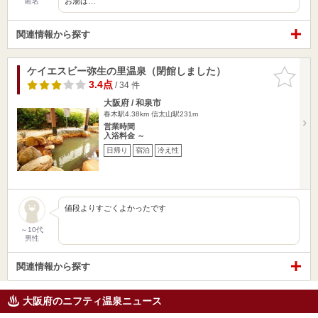
お湯は…
匿名
関連情報から探す
ケイエスビー弥生の里温泉（閉館しました）
お気に入
りに追加
3.4点
/ 34 件
大阪府 / 和泉市
春木駅4.38km
信太山駅231m
営業時間
入浴料金 ～
日帰り
宿泊
冷え性
値段よりすごくよかったです
～10代
男性
関連情報から探す
大阪府のニフティ温泉ニュース