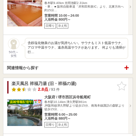
春木駅9.40km
光明池駅2.31km
・車： ■ 阪和自動車道「岸和田和泉IC」より、北東方向へ
約15分…
営業時間 10:00～24:00
入浴料金 800円～
日帰り
冷え性
含鉄塩化物泉のお湯が気持ちいい。サウナもミスト低温サウナ、
アロマ中温サウナ、遠赤高温サウナがあります。 何よりも清掃が
行…
50代～
女性
関連情報から探す
楽天風呂 祥福乃湯 (旧・祥福の湯)
お気に入
りに追加
2.8点
/ 93 件
大阪府 / 堺市西区浜寺船尾町
春木駅10.14km
津久野駅861m
JR阪和線津久野駅より徒歩15分、南海本線諏訪の森駅より
徒歩15分、…
営業時間 6:00～25:00
入浴料金 880円～
日帰り
冷え性