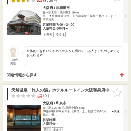
3.5点
/ 29 件
大阪府 / 岸和田市
春木駅326m
忠岡駅1.19km
車： ◾️ 阪神高速道路・４号湾岸線「岸和田北出口」より、
南東方向…
営業時間 7:00～24:00
入浴料金 600円～
日帰り
冷え性
全体的にきれいで初めての人から慣れている人までたのしめると
おもいます
～10代
男性
関連情報から探す
天然温泉「旅人の湯」ホテルルートイン大阪和泉府中
お気に入
りに追加
-点
/ 0 件
大阪府 / 和泉市
春木駅3.29km
和泉府中駅658m
JR阪和線 和泉府中駅（東口）より徒歩で約10分 ■快速
電車で天…
営業時間
入浴料金 ～
宿泊
冷え性