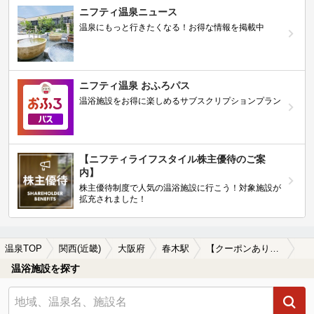
ニフティ温泉ニュース
温泉にもっと行きたくなる！お得な情報を掲載中
ニフティ温泉 おふろパス
温浴施設をお得に楽しめるサブスクリプションプラン
【ニフティライフスタイル株主優待のご案
内】
株主優待制度で人気の温浴施設に行こう！対象施設が
拡充されました！
温泉TOP
関西(近畿)
大阪府
春木駅
【クーポンあり】冷え性に効能がある春木駅近くの温泉、日帰り温泉、スーパー銭湯おすすめ
温浴施設を探す