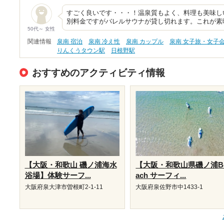
すごく良いです・・・！温泉質もよく、料理も美味し
別料金ですがバレルサウナが貸し切れます。これが素
50代～ 女性
関連情報
泉南 宿泊
泉南 冷え性
泉南 カップル
泉南 女子旅・女子
りんくうタウン駅
日根野駅
おすすめのアクティビティ情報
【大阪・和歌山 磯ノ浦海水
【大阪・和歌山県磯ノ浦B
浴場】体験サーフ...
ach サーフィ...
大阪府泉大津市曽根町2-1-11
大阪府泉佐野市中1433-1