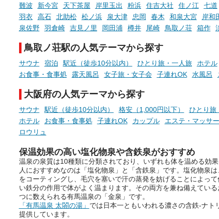
でくることはありませんか？
難波
新今宮
天下茶屋
岸里玉出
粉浜
住吉大社
住ノ江
七道
今回は筆者自ら入浴した中
羽衣
高石
北助松
松ノ浜
泉大津
忠岡
春木
和泉大宮
岸和
ら、日本各地にある炭酸水
泉佐野
羽倉崎
吉見ノ里
岡田浦
樽井
尾崎
鳥取ノ荘
箱作
泉を12施設セレクト。すべ
お風呂でリラックスしているか
日帰り入浴可能で、源泉か
鳥取ノ荘駅の人気テーマから探す
らこそ向き合える、大切な自分
しと泉質の良さにこだわり
の本音。
つ、万人におすすめしたい
サウナ
宿泊
駅近（徒歩10分以内）
ひとり旅・一人旅
ホテル
を厳選しました。
お食事・食事処
露天風呂
女子旅・女子会
子連れOK
水風呂
そんな心のつぶやきを、湯あが
りの温まった心のまま相談でき
大阪府の人気テーマから探す
たら素敵ですよね。
サウナ
駅近（徒歩10分以内）
格安（1,000円以下）
ひとり旅
ホテル
お食事・食事処
子連れOK
カップル
エステ・マッサ
ニフティ温泉の「占いベンチ」
ロウリュ
は、そんなあなたの心のつぶや
きをプロの占い師に相談するこ
保温効果の高い塩化物泉や含鉄泉がおすすめ
とができるサービスです。
温泉の泉質は10種類に分類されており、いずれも体を温める効
人におすすめなのは「塩化物泉」と「含鉄泉」です。塩化物泉は
をコーティングし、毛穴を塞いで汗の蒸発を妨げることによって
い鉄分の作用で体がよく温まります。その両方を兼ね備えている
つに数えられる有馬温泉の「金泉」です。
おふろパス会員様なら、この特
「有馬温泉 太閤の湯」
では日本一ともいわれる濃さの含鉄-ナトリ
別なひとときを「毎月10分無
提供しています。
料」でご利用いただけます。