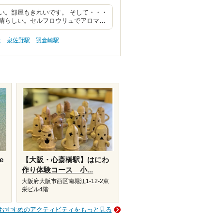
い。部屋もきれいです。 そして・・・
晴らしい。セルフロウリュでアロマ…
会
泉佐野駅
羽倉崎駅
e
【大阪・心斎橋駅】はにわ
作り体験コース 小...
大阪府大阪市西区南堀江1-12-2東
栄ビル4階
おすすめのアクティビティをもっと見る