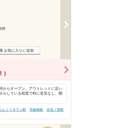
>
33件
お気に入りに追加
>
得！）
時からオープン。アウトレットに近い
ヌルしている程度で特に意見なし。開
りんくうタウン駅
羽倉崎駅
吉見ノ里駅