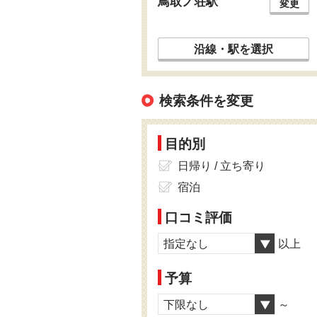
鳥取ノ荘駅
変更
沿線・駅を選択
検索条件を変更
目的別
日帰り / 立ち寄り
宿泊
口コミ評価
指定なし
以上
予算
下限なし
～