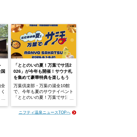
～
「ととのいの夏！万葉でサ活2
全国
026」が今年も開催！サウナ札
を集めて豪華特典を楽しもう
的全
万葉倶楽部・万葉の湯全10館
きく
で、今年も夏のサウナイベント
炭酸
「ととのいの夏！万葉でサ活2
026」が開催されます！
ニフティ温泉ニュースTOPへ
成分
2026年8月1日（土）～8月31
かつ
日（月）までの開催期間中は、
いで
サウナ飯やサウナドリンク、岩
盤浴の利用などで「万葉サウナ