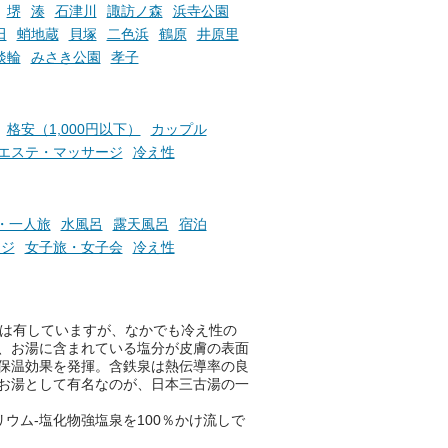
札」を集めることで、オリジナ
堺
湊
石津川
諏訪ノ森
浜寺公園
か
ルグッズや無料券などの特典と
田
蛸地蔵
貝塚
二色浜
鶴原
井原里
素塩
交換可能。
淡輪
みさき公園
孝子
て
け流
さらに、各館ではアロマロウリ
つ
ュやアウフグースなど、サウナ
施設
好きにはたまらない多彩なイベ
格安（1,000円以下）
カップル
ントも予定されています。ぜひ
エステ・マッサージ
冷え性
チェックしてください！
───
提供元：万葉倶楽部株式会社
・一人旅
水風呂
露天風呂
宿泊
【PR】
ージ
女子旅・女子会
冷え性
この記事は万葉倶楽部株式会社
のPR記事です。
果は有していますが、なかでも冷え性の
、お湯に含まれている塩分が皮膚の表面
保温効果を発揮。含鉄泉は熱伝導率の良
お湯として有名なのが、日本三古湯の一
ウム-塩化物強塩泉を100％かけ流しで