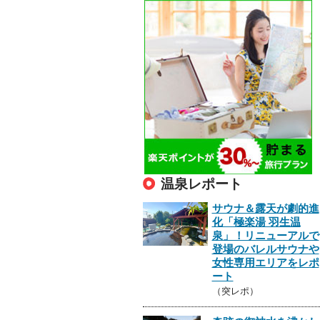
温泉レポート
サウナ＆露天が劇的進
化「極楽湯 羽生温
泉」！リニューアルで
登場のバレルサウナや
女性専用エリアをレポ
ート
（突レポ）