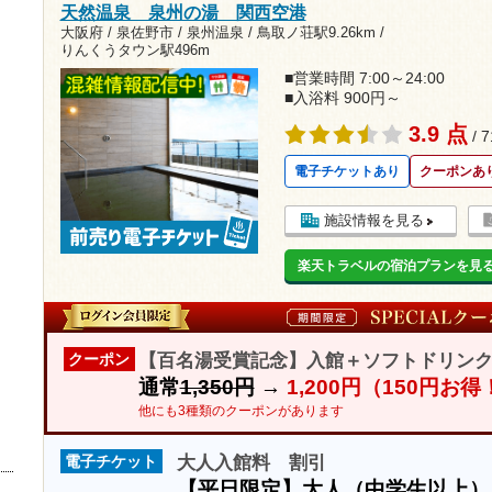
天然温泉 泉州の湯 関西空港
大阪府 / 泉佐野市 / 泉州温泉 /
鳥取ノ荘駅9.26km
/
りんくうタウン駅496m
■営業時間 7:00～24:00
■入浴料 900円～
3.9 点
/ 
電子チケットあり
クーポンあ
施設情報を見る
楽天トラベルの宿泊プランを見
【百名湯受賞記念】入館＋ソフトドリンク
クーポン
通常
1,350円
→
1,200円（150円お得
他にも3種類のクーポンがあります
大人入館料 割引
電子チケット
【平日限定】大人（中学生以上