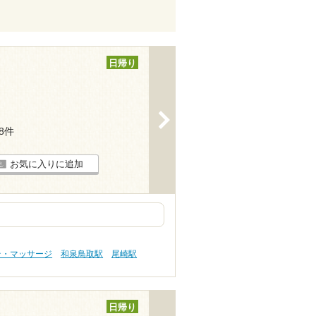
日帰り
>
18件
お気に入りに追加
テ・マッサージ
和泉鳥取駅
尾崎駅
日帰り