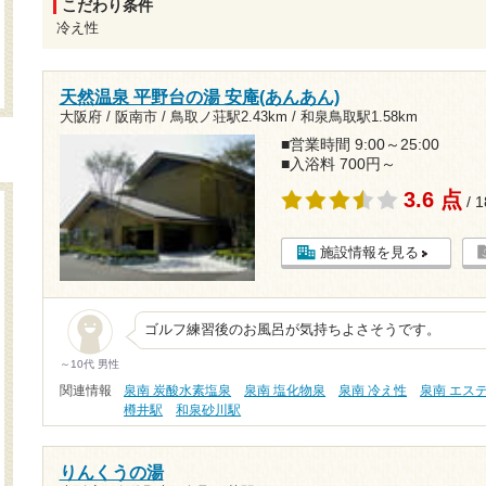
こだわり条件
冷え性
天然温泉 平野台の湯 安庵(あんあん)
大阪府 / 阪南市 /
鳥取ノ荘駅2.43km
/
和泉鳥取駅1.58km
■営業時間 9:00～25:00
■入浴料 700円～
3.6 点
/ 
施設情報を見る
ゴルフ練習後のお風呂が気持ちよさそうです。
～10代 男性
関連情報
泉南 炭酸水素塩泉
泉南 塩化物泉
泉南 冷え性
泉南 エス
樽井駅
和泉砂川駅
りんくうの湯