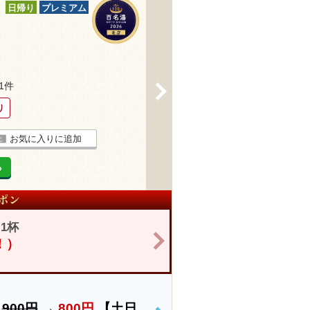
日帰り
プレミアム
71件
>
り
お気に入りに追加
る
1杯
>
！）
）
900円
→
800円
【土日