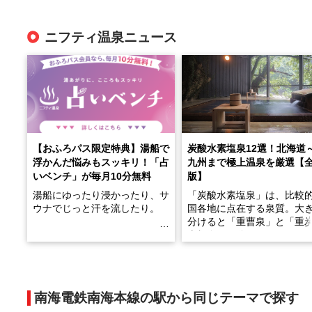
ニフティ温泉ニュース
【おふろパス限定特典】湯船で
炭酸水素塩泉12選！北海道
浮かんだ悩みもスッキリ！「占
九州まで極上温泉を厳選【
いベンチ」が毎月10分無料
版】
湯船にゆったり浸かったり、サ
「炭酸水素塩泉」は、比較
ウナでじっと汗を流したり。
国各地に点在する泉質。大
分けると「重曹泉」と「重
土類泉」に分かれます。
そんな「一人でぼんやり過ごす
また硫黄や鉄分などの特殊
時間」、ふだん後回しにしてい
が混ざり合うことで、複雑
た「これからのこと」や「ちょ
多様な個性を持つことも多
南海電鉄南海本線の駅から同じテーマで探す
っとした悩み」が、頭に浮かん
す。