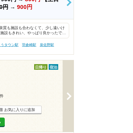
>
00円
→
900円
泉質も施設も合わなくて、少し遠いけ
、施設もきれい、やっぱり良かったで…
くうタウン駅
羽倉崎駅
泉佐野駅
日帰り
宿泊
>
4件
お気に入りに追加
る