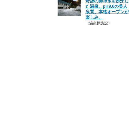
奇跡の御神水を沸かし
た温泉。pH9.6の美人
泉質。本格オープンが
楽しみ。
（温泉探訪記）