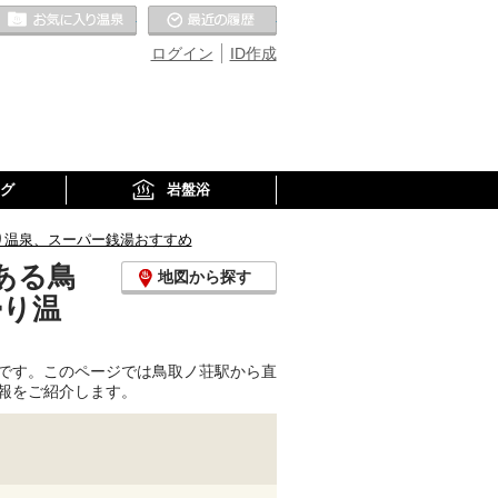
お気に入りの温泉
最近の履歴
ログイン
ID作成
グ
岩盤浴
り温泉、スーパー銭湯おすすめ
ある鳥
地図から探す
帰り温
です。このページでは鳥取ノ荘駅から直
報をご紹介します。