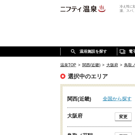
冷え性に
湯、スパ
温浴施設を探す
電
温泉TOP
>
関西(近畿)
>
大阪府
>
鳥取
選択中のエリア
全国から探す
関西(近畿)
大阪府
変更