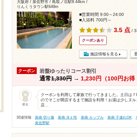
大阪府 / 泉佐野市 /
鳥取ノ荘駅8.44km
/
りんくうタウン駅649m
■営業時間 9:00～24:00
■入浴料 700円～
3.5 点
/ 
クーポンあり
施設情報を見る
岩盤ゆったりコース割引
クーポン
通常
1,330円
→
1,230円（100円お
クーポンを利用して家族で行ってきました。土日は７
のでそこが開店するまで施設を利用！お湯は少しヌル
匿名
店…
関連情報
泉南 切り傷
泉南 冷え性
泉南 カップル
泉南 子連れOK
泉佐野駅