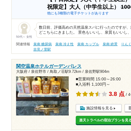
祝限定】大人（中学生以上）
10
他にも3種類の電子チケットがあります
数日前、評価高めの天然温泉スパに行ったのですが、
どこちらにきました。 景色もいいし、泉質もいいし
50代～ 女性
関連情報
泉南 糖尿病
泉南 冷え性
泉南 カップル
泉南 絶景
りん
吉見ノ里駅
関空温泉ホテルガーデンパレス
大阪府 / 泉佐野市 /
鳥取ノ荘駅9.72km
/
泉佐野駅904m
■営業時間 15:00～26:00
■入浴料 1,100円～
3.8 点
/ 
施設情報を見る
楽天トラベルの宿泊プランを見