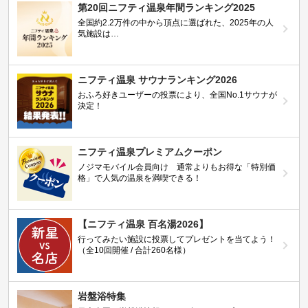
第20回ニフティ温泉年間ランキング2025
全国約2.2万件の中から頂点に選ばれた、2025年の人
気施設は…
ニフティ温泉 サウナランキング2026
おふろ好きユーザーの投票により、全国No.1サウナが
決定！
ニフティ温泉プレミアムクーポン
ノジマモバイル会員向け 通常よりもお得な「特別価
格」で人気の温泉を満喫できる！
【ニフティ温泉 百名湯2026】
行ってみたい施設に投票してプレゼントを当てよう！
（全10回開催 / 合計260名様）
岩盤浴特集