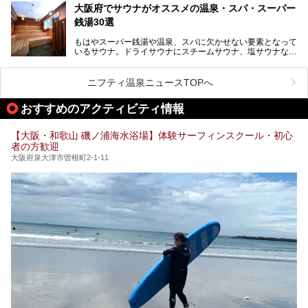
そんなスパワールドが2025年11月15日（土）に、新たな浴
る迫力ある熱波パフォーマンスも毎日行われており、“とと
大阪府でサウナがオススメの温泉・スパ・スーパー
室や日本最大級140人収容の大規模サウナを携えてリニュー
のう”体験をしっかり楽しめるのもポイントです。
銭湯30選
アルオープン！浴室である4F・6Fそれぞれにリニューアル
が施されており、その総工費はなんと13.5億円！
さらに館内でくつろぐだけでなく、隣接するビルにはカラオ
もはやスーパー銭湯や温泉、スパに欠かせない要素となって
大規模リニューアルの全容を確認すべく、リニューアルプレ
ケやボウリングといった遊び場もあり、友人同士やカップル
いるサウナ。ドライサウナにスチームサウナ、塩サウナな
オープンイベントに行ってきました！今回はそのリニューア
で“遊び+癒し”の一日を過ごすのにもぴったり。
ど、いくつか異なるタイプが楽しめたり、水風呂や外気浴ス
ル部分の概要をお届けします。
ペース、ロウリュウなど、心ゆくまで楽しむためのサービス
今回は、あるごの湯を訪問し、チムジルバンやお風呂、食事
が充実した施設も多くみられます。
ニフティ温泉ニュースTOPへ
処にいたるまで魅力をたっぷり堪能してきたので、その全容
を詳しく紹介します！
今回はそんなサウナにこだわった、大阪府内のオススメ温
おすすめのアクティビティ情報
泉・銭湯・スパを30件紹介したいと思います！
【大阪・和歌山 磯ノ浦海水浴場】体験サーフィンスクール・初心
者の方歓迎
大阪府泉大津市曽根町2-1-11