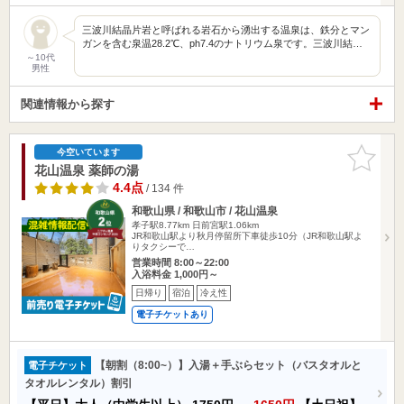
三波川結晶片岩と呼ばれる岩石から湧出する温泉は、鉄分とマン
ガンを含む泉温28.2℃、ph7.4のナトリウム泉です。三波川結…
～10代
男性
関連情報から探す
お気に入
今空いています
りに追加
花山温泉 薬師の湯
4.4点
/ 134 件
和歌山県 / 和歌山市 / 花山温泉
孝子駅8.77km
日前宮駅1.06km
JR和歌山駅より秋月停留所下車徒歩10分（JR和歌山駅よ
りタクシーで…
営業時間 8:00～22:00
入浴料金 1,000円～
日帰り
宿泊
冷え性
電子チケットあり
【朝割（8:00~）】入湯＋手ぶらセット（バスタオルと
電子チケット
タオルレンタル）割引