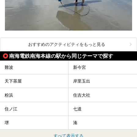
おすすめのアクティビティをもっと見る
南海電鉄南海本線の駅から同じテーマで探す
難波
新今宮
天下茶屋
岸里玉出
粉浜
住吉大社
住ノ江
七道
堺
湊
すべて表示する