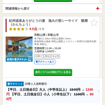
関連情報から探す
紀州温泉ありがとうの湯 漁火の宿シーサイド 観潮
お気に入
（かんちょう）
りに追加
4.0点
/ 9 件
和歌山県 / 和歌山市
孝子駅11.48km
和歌山港駅3.34km
南海和歌山港線 和歌山港駅よりタクシー利用10分阪和自動
車道 和歌山…
営業時間 11:00～15:00
入浴料金 1,540円～
日帰り
宿泊
冷え性
電子チケットあり
楽天トラベルの宿泊プランを見る
日帰り入浴料割引
電子チケット
【平日、土日祝全日】大人（中学生以上）
1540円
→
1240
円
【平日、土日祝全日】小人（小学生以下）
1100円
→
80
0円