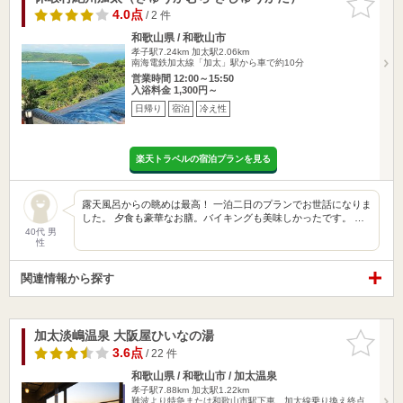
りに追加
4.0点
/ 2 件
和歌山県 / 和歌山市
孝子駅7.24km
加太駅2.06km
南海電鉄加太線「加太」駅から車で約10分
営業時間 12:00～15:50
入浴料金 1,300円～
日帰り
宿泊
冷え性
楽天トラベルの宿泊プランを見る
露天風呂からの眺めは最高！ 一泊二日のプランでお世話になりま
した。 夕食も豪華なお膳。バイキングも美味しかったです。 …
40代 男
性
関連情報から探す
加太淡嶋温泉 大阪屋ひいなの湯
お気に入
りに追加
3.6点
/ 22 件
和歌山県 / 和歌山市 / 加太温泉
孝子駅7.88km
加太駅1.22km
難波より特急または和歌山市駅下車。加太線乗り換え終点