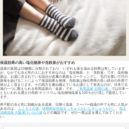
保温効果の高い塩化物泉や含鉄泉がおすすめ
温泉の泉質は10種類に分類されており、いずれも体を温める効果は有しています
が、なかでも冷え性の人におすすめなのは「塩化物泉」と「含鉄泉」です。塩化物
泉は、お湯に含まれている塩分が皮膚の表面をコーティングし、毛穴を塞いで汗の
蒸発を妨げることによって保温効果を発揮。含鉄泉は熱伝導率の良い鉄分の作用で
体がよく温まります。その両方を兼ね備えているお湯として有名なのが、日本三古
湯の一つに数えられる有馬温泉の「金泉」です。
「有馬温泉 太閤の湯」
では日本一
ともいわれる濃さの含鉄-ナトリウム-塩化物強塩泉を100％かけ流しで提供してい
ます。
孝子駅の冷え性に効能がある温泉、日帰り温泉、スーパー銭湯の中でも特に人気が
あるのは、
ふくろうの湯
、
休暇村紀州加太（きゅうかむら きしゅうかだ）
、
加太
淡嶋温泉 大阪屋ひいなの湯
などの施設です。ぜひ一度は足を運んでみてくださ
い。