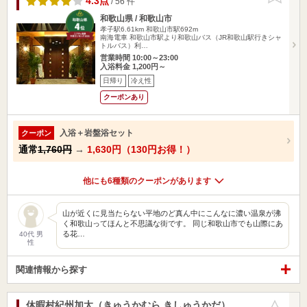
4.3点
/ 56 件
和歌山県 / 和歌山市
孝子駅6.61km
和歌山市駅692m
南海電車 和歌山市駅より和歌山バス（JR和歌山駅行きシャ
トルバス）利…
営業時間 10:00～23:00
入浴料金 1,200円～
日帰り
冷え性
クーポンあり
入浴＋岩盤浴セット
クーポン
通常
1,760円
→
1,630円（130円お得！）
他にも6種類のクーポンがあります
山が近くに見当たらない平地のど真ん中にこんなに濃い温泉が沸
く和歌山ってほんと不思議な街です。 同じ和歌山市でも山際にあ
る花…
40代 男
性
関連情報から探す
休暇村紀州加太（きゅうかむら きしゅうかだ）
お気に入