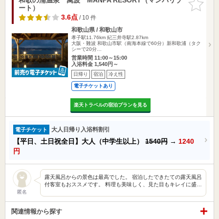
ート）
りに追加
3.6点
/ 10 件
和歌山県 / 和歌山市
孝子駅11.76km
紀三井寺駅2.87km
大阪・難波 和歌山市駅（南海本線で60分）新和歌浦（タク
シーで20分…
営業時間 11:00～15:00
入浴料金 1,540円～
日帰り
宿泊
冷え性
電子チケットあり
楽天トラベルの宿泊プランを見る
大人日帰り入浴料割引
電子チケット
【平日、土日祝全日】大人（中学生以上）
1540円
→
1240
円
露天風呂からの景色は最高でした。 宿泊したできたての露天風呂
付客室もおススメです。 料理も美味しく、見た目もキレイに盛…
匿名
関連情報から探す