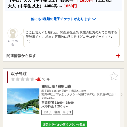
【平日】大人（中学生以上）
1750円
→
1650円
【土日祝】
大人（中学生以上）
1950円
→
1850円
他にも1種類の電子チケットがあります
ここは言わずと知れた、関西最強温泉 炭酸の圧力のみで自噴する
炭酸泉です。 析出も芸術的に感じるほどコテコテでーす（＾ν
＾）…
40代 男
性
関連情報から探す
双子島荘
お気に入
りに追加
-点
/ 0 件
和歌山県 / 和歌山市
孝子駅11.09km
和歌山港駅2.93km
南海和歌山市駅よりタクシー利用で約15分 阪和道和歌山Ｉ
Ｃ約15k…
営業時間 11:00～15:00
入浴料金 1,200円～
日帰り
宿泊
冷え性
楽天トラベルの宿泊プランを見る