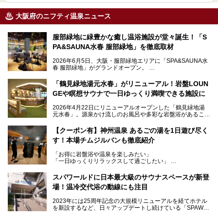
大阪府のニフティ温泉ニュース
服部緑地に緑豊かな癒し温浴施設が堂々誕生！「S
PA&SAUNA水春 服部緑地」を徹底取材
2026年6月5日、大阪・服部緑地エリアに「SPA&SAUNA水
春 服部緑地」がグランドオープン。
当初の計画から約5年の時を経て誕生した本施設は、温泉・
「鶴見緑地湯元水春」がリニューアル！岩盤LOUN
サウナ・岩盤浴・フィットネス・ラウンジ・レストランなど
GEや瞑想サウナで一日ゆっくり満喫できる施設に
を融合した、これまでの“水春”のイメージをさらに進化させ
た大型ウェルネス施設です。
2026年4月22日にリニューアルオープンした「鶴見緑地湯
元水春」。源泉かけ流しのお風呂や多彩な岩盤浴があること
今回はオープン前の内覧会に参加し、館内のこだわりポイン
で人気の施設ですが、リニューアルを経てこれまで以上
トを徹底取材してきました。
に“一日中くつろげる場所”としてパワーアップしています。
サウナー注目の3種のサウナや160cmの深水風呂、没入感の
【クーポン有】神州温泉 あるごの湯を1日遊び尽く
高い岩盤浴エリア、日本最大の台数を誇る最新AIフィットネ
す！本場チムジルバンも徹底紹介
今回のリニューアルでは、新たに登場した瞑想サウナをはじ
スマシンなど、見どころ満載の館内を詳しくご紹介します。
め、岩盤浴エリアや休憩スペースの充実、レストランなど、
「お得に岩盤浴や温泉を楽しみたい」
見どころが盛りだくさん。日常の疲れを癒やしたい方はもち
「一日ゆっくりリラックスして過ごしたい」
ろん、休日にゆったり過ごしたい方にもぴったりの内容とな
そんな方におすすめなのが、クーポンを使ってお得に長時間
っています。
利用できる「神州温泉 あるごの湯」です。
スパワールドに日本最大級のサウナスペースが新登
本記事では、そんなリニューアル後の注目ポイントを詳しく
場！温冷交代浴の動線にも注目
あるごの湯は、大阪府豊中市にある日帰り温浴施設で、阪急
紹介します。これから「鶴見緑地湯元水春」に訪れる方や、
宝塚線「三国駅」から徒歩約10分とアクセスも良好です。
より満足度の高い過ごし方をしたい方はぜひお読みくださ
2023年には25周年記念の大規模リニューアルを経てホテル
チムジルバン（岩盤浴）を中心に、発汗・リラックス・漫画
い。
を新設するなど、日々アップデートし続けている「SPAWO
タイムまで満喫できる長時間滞在型の施設なので、一日中ゆ
RLD HOTEL＆RESORT」（以下スパワールド）。
ったりと過ごしたいときにおすすめ。大うちわやタオルによ