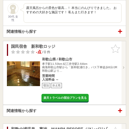
露天風呂からの景色が最高…！ 本当にのんびりできました。 お
すすめの大好きな施設です！ 私もまた行きます！
30代 女
性
関連情報から探す
国民宿舎 新和歌ロッジ
お気に入
りに追加
-点
/ 0 件
和歌山県 / 和歌山市
孝子駅11.53km
紀三井寺駅2.64km
南海和歌山市駅から「新和歌浦行き」バス下車徒歩8分/JR
和歌山駅より…
営業時間
入浴料金 ～
宿泊
冷え性
楽天トラベルの宿泊プランを見る
関連情報から探す
和歌の浦温泉 萬波 MANPA RESORT（マンパリゾ
お気に入