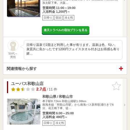
加太駅下車。大阪…
営業時間 11:00～19:00
入浴料金 1,200円～
日帰り
宿泊
冷え性
楽天トラベルの宿泊プランを見る
日帰り温泉で2度ほど利用した事が有ります。温泉は色、匂い、
泉質共に良かったです1200円フェイスタオル付きはお得感も有り
嬉…
50代～
男性
関連情報から探す
ユーバス和歌山店
お気に入
りに追加
2.7点
/ 11 件
和歌山県 / 和歌山市
孝子駅8.72km
和歌山港駅1.08km
南海本線「和歌山市駅」から南海バス新和歌浦行きで6
分、花王橋下車、徒…
営業時間 6:00～25:00
入浴料金 490円～
日帰り
冷え性