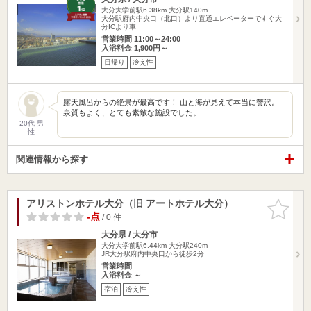
大分大学前駅6.38km
大分駅140m
大分駅府内中央口（北口）より直通エレベーターですぐ大
分ICより車
営業時間 11:00～24:00
入浴料金 1,900円～
日帰り
冷え性
露天風呂からの絶景が最高です！ 山と海が見えて本当に贅沢。
泉質もよく、とても素敵な施設でした。
20代 男
性
関連情報から探す
アリストンホテル大分（旧 アートホテル大分）
お気に入
りに追加
-点
/ 0 件
大分県 / 大分市
大分大学前駅6.44km
大分駅240m
JR大分駅府内中央口から徒歩2分
営業時間
入浴料金 ～
宿泊
冷え性