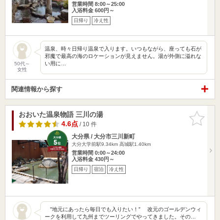
営業時間 8:00～25:00
入浴料金 600円～
日帰り
冷え性
温泉、時々日帰り温泉で入ります。いつもながら、座っても石が
邪魔で最高の海のロケーションが見えません。湯が外側に溢れな
い用に…
50代～
女性
関連情報から探す
おおいた温泉物語 三川の湯
お気に入
りに追加
4.6点
/ 10 件
大分県 / 大分市三川新町
大分大学前駅9.34km
高城駅1.40km
営業時間 0:00～24:00
入浴料金 430円～
日帰り
宿泊
冷え性
”地元にあったら毎日でも入りたい！” 改元のゴールデンウィ
ークを利用して九州までツーリングでやってきました。その…