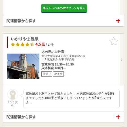
楽天トラベルの宿泊プランを見る
関連情報から探す
いかりやま温泉
お気に入
りに追加
4.5点
/ 2 件
大分県 / 大分市
大分大学前駅4.29km
滝尾駅655m
ＪＲ滝尾駅から車で約5分
営業時間 15:30～20:30
入浴料金 400円～
日帰り
冷え性
家族風呂を利用させて頂きました！ 本来家族風呂の受付が18時
まででしたが18時半と過ぎてしまっていましたが｢大丈夫です
よ…
20代 女
性
関連情報から探す