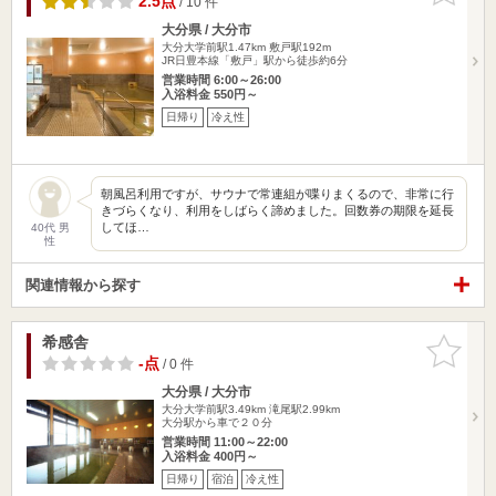
2.5点
/ 10 件
大分県 / 大分市
大分大学前駅1.47km
敷戸駅192m
JR日豊本線「敷戸」駅から徒歩約6分
営業時間 6:00～26:00
入浴料金 550円～
日帰り
冷え性
朝風呂利用ですが、サウナで常連組が喋りまくるので、非常に行
きづらくなり、利用をしばらく諦めました。回数券の期限を延長
してほ…
40代 男
性
関連情報から探す
希感舎
お気に入
りに追加
-点
/ 0 件
大分県 / 大分市
大分大学前駅3.49km
滝尾駅2.99km
大分駅から車で２０分
営業時間 11:00～22:00
入浴料金 400円～
日帰り
宿泊
冷え性