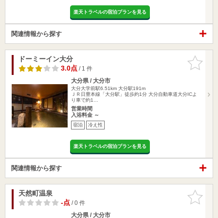
楽天トラベルの宿泊プランを見る
関連情報から探す
ドーミーイン大分
お気に入
りに追加
3.0点
/ 1 件
大分県 / 大分市
大分大学前駅6.51km
大分駅191m
ＪＲ日豊本線「大分駅」徒歩約1分 大分自動車道大分ICよ
り車で約1…
営業時間
入浴料金 ～
宿泊
冷え性
楽天トラベルの宿泊プランを見る
関連情報から探す
天然町温泉
お気に入
りに追加
-点
/ 0 件
大分県 / 大分市