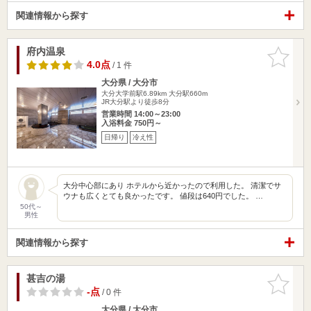
関連情報から探す
府内温泉
お気に入
りに追加
4.0点
/ 1 件
大分県 / 大分市
大分大学前駅6.89km
大分駅660m
JR大分駅より徒歩8分
営業時間 14:00～23:00
入浴料金 750円～
日帰り
冷え性
大分中心部にあり ホテルから近かったので利用した。 清潔でサ
ウナも広くとても良かったです。 値段は640円でした。 …
50代～
男性
関連情報から探す
甚吉の湯
お気に入
りに追加
-点
/ 0 件
大分県 / 大分市