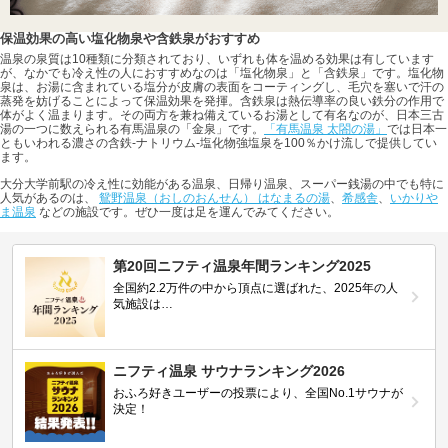
保温効果の高い塩化物泉や含鉄泉がおすすめ
温泉の泉質は10種類に分類されており、いずれも体を温める効果は有しています
が、なかでも冷え性の人におすすめなのは「塩化物泉」と「含鉄泉」です。塩化物
泉は、お湯に含まれている塩分が皮膚の表面をコーティングし、毛穴を塞いで汗の
蒸発を妨げることによって保温効果を発揮。含鉄泉は熱伝導率の良い鉄分の作用で
体がよく温まります。その両方を兼ね備えているお湯として有名なのが、日本三古
湯の一つに数えられる有馬温泉の「金泉」です。
「有馬温泉 太閤の湯」
では日本一
ともいわれる濃さの含鉄-ナトリウム-塩化物強塩泉を100％かけ流しで提供してい
ます。
大分大学前駅の冷え性に効能がある温泉、日帰り温泉、スーパー銭湯の中でも特に
人気があるのは、
鴛野温泉（おしのおんせん） はなまるの湯
、
希感舎
、
いかりや
ま温泉
などの施設です。ぜひ一度は足を運んでみてください。
第20回ニフティ温泉年間ランキング2025
全国約2.2万件の中から頂点に選ばれた、2025年の人
気施設は…
ニフティ温泉 サウナランキング2026
おふろ好きユーザーの投票により、全国No.1サウナが
決定！