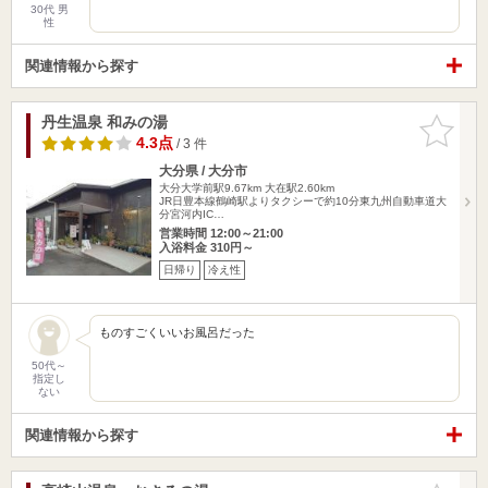
30代 男
性
関連情報から探す
丹生温泉 和みの湯
お気に入
りに追加
4.3点
/ 3 件
大分県 / 大分市
大分大学前駅9.67km
大在駅2.60km
JR日豊本線鶴崎駅よりタクシーで約10分東九州自動車道大
分宮河内IC…
営業時間 12:00～21:00
入浴料金 310円～
日帰り
冷え性
ものすごくいいお風呂だった
50代～
指定し
ない
関連情報から探す