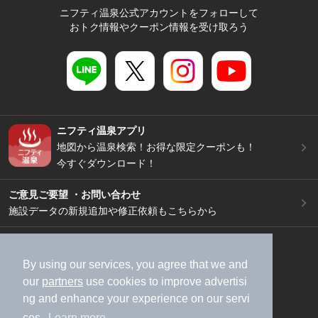
ニフティ温泉公式アカウントをフォローして
おトク情報やクーポン情報を受け取ろう
ニフティ温泉アプリ
地図から温泉検索！お得な限定クーポンも！
今すぐダウンロード！
ご意見ご要望 ・お問い合わせ
施設データの新規追加や修正依頼もこちらから
スマートフォン
/
PC
加盟店募集（資料請求）
広告出稿のご案内
By using our services, you agree that we and
our
partners
use cookies to improve advertisi
利用規約
ライフスタイルMEMBERS+規約
ng and enhance your experience on our servi
特定商取引法に基づく表記
ヘルプ
採用情報
ces.
Learn more