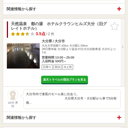
関連情報から探す
天然温泉 都の湯 ホテルクラウンヒルズ大分（旧グ
お気に入
レイトホテル）
りに追加
3.5点
/ 2 件
大分県 / 大分市
大分大学前駅7.40km
大分駅1.09km
JR日豊本線 大分駅より徒歩15分大分自動車道 大分ICより
7分
営業時間 13:00～25:00
入浴料金 500円～
日帰り
宿泊
冷え性
楽天トラベルの宿泊プランを見る
大分市内で漆黒のモール泉に出会う。
大分県大分市・大分駅から車で5分程
南…
40代 男
性
関連情報から探す