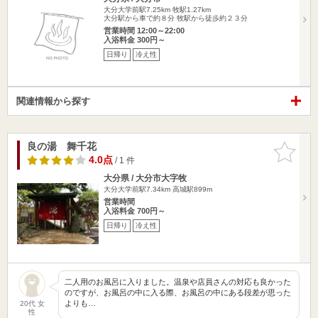
大分大学前駅7.25km
牧駅1.27km
大分駅から車で約８分 牧駅から徒歩約２３分
営業時間 12:00～22:00
入浴料金 300円～
日帰り
冷え性
関連情報から探す
良の湯 舞千花
お気に入
りに追加
4.0点
/ 1 件
大分県 / 大分市大字牧
大分大学前駅7.34km
高城駅899m
営業時間
入浴料金 700円～
日帰り
冷え性
二人用のお風呂に入りました。温泉や店員さんの対応も良かった
のですが、お風呂の中に入る際、お風呂の中にある段差が思った
よりも…
20代 女
性