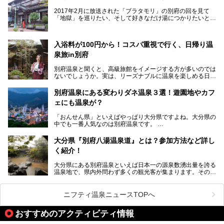
いう利便性の高さ！
2017年2月に放送された「ブラタモリ」の別府の回を見て
地上80mという圧倒的な開放感が魅力。温泉、ロウリュサウ
「地獄」を巡りたい、そして好きなだけ湯につかりたいと切
ナ、そしてひんやりとした約27度の高濃度炭酸泉で交互浴
実に思った私に朗報。
してととのえば、まさに気分は天空の極楽、ここはこの夏ぜ
ひとも訪れたい都市の避暑地です！
2017年3月31日～4月3日、大分県別府市で「別府八湯温泉
入浴料が100円から！コスパ重視で行く、日帰り温
まつり」が開催されます。その期間は嬉しいことに100以上
併設の「JR九州ホテル ブラッサム大分」に泊まって、この
の共同浴場がなんと無料開放されるんです！普段から入浴料
泉旅in別府
「シティスパてんくう」をたっぷり満喫してきたのでレポー
が100円と安いのに、いいんですかタダにしちゃって!?
トします。夏向けの大分駅徒歩圏の周辺観光スポットやクー
しかも4/2には「東京ディズニーリゾートスペシャルパレー
別府温泉と聞くと、高級旅館をイメージする方が多いのでは
ルダウンできるスイーツ情報と併せてお楽しみください！
ド」も行われます。つまり別府に行けば「地獄」も「ミッキ
ないでしょうか。実は、リーズナブルに温泉を楽しめる日帰
ーマウス」も拝める稀有なイベントですよ、これは行くしか
り温泉施設も充実しているエリアなんです。今回は、日帰り
───
ない！
で楽しめる「大分県の別府温泉」に注目してみました。
提供元：大分県【PR】
別府温泉にある変わりダネ温泉３選！遊園地やカフ
ニフティ温泉がオススメする温泉施設を紹介しちゃいます！
この記事は大分県のPR記事です。
源泉数、湧出量ともに日本一の温泉県とも言われる大分県。
ェにも温泉が？
今回は、大分県別府市に行くなら絶対行きたい情緒たっぷり
な市営温泉をまとめました。
「おんせん県」といえばやっぱり大分県ですよね。大分県の
中でも一番人気なのは別府温泉です。
Let’s go to Hell !
別府八湯という名前の通り、さまざまな泉質を楽しめ、一日
中いても飽きません。
大分県『別府八湯温泉道』とは？参加方法など詳し
普通に温泉に浸かる以外にも、別府地獄巡りや砂湯などは有
く紹介！
名ですよね。
大分県にある別府温泉といえば日本一の源泉数湧出量を誇る
別府温泉は共同湯も多く、家庭やマンションにも温泉を引い
温泉地で、県内外問わず多くの観光客が集まります。その別
ている所もあります。
府温泉では「別府八湯温泉道」を実施しています。この別府
自宅にいながら温泉に入れるのは羨ましいですが、その中で
八湯温泉道とは別府八湯を巡る体験型イベントで、施設を回
も「こんな場所にも温泉が！？」というスポットがいくつか
って88ヶ所のスタンプを集めて温泉名人の認定を目指すと
あるんです。
ニフティ温泉ニュースTOPへ
いうものです。
他の温泉地では考えられないまさに温泉地ならではです。
これを読んで別府温泉巡りの参考になればと思います。
おすすめのアクティビティ情報
別府には朝早くから夜遅くまでやっている地元に根付いた銭
湯や、日帰りのみの大きな施設など様々な形態の温泉があり