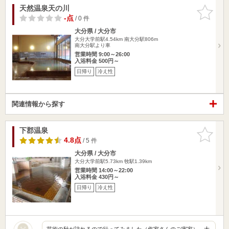
天然温泉天の川
お気に入
りに追加
-点
/ 0 件
大分県 / 大分市
大分大学前駅4.54km
南大分駅806m
南大分駅より車
営業時間 9:00～26:00
入浴料金 500円～
日帰り
冷え性
関連情報から探す
下郡温泉
お気に入
りに追加
4.8点
/ 5 件
大分県 / 大分市
大分大学前駅5.73km
牧駅1.39km
営業時間 14:00～22:00
入浴料金 430円～
日帰り
冷え性
芸術の秋が訪れるので行ってみました（作家さんのご実家）。大