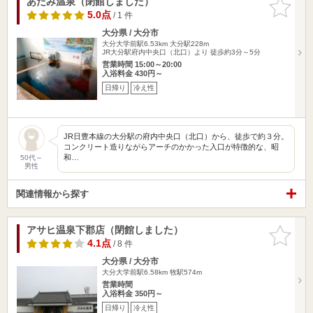
あたみ温泉（閉館しました）
お気に入
りに追加
5.0点
/ 1 件
大分県 / 大分市
大分大学前駅6.53km
大分駅228m
JR大分駅府内中央口（北口）より 徒歩約3分～5分
営業時間 15:00～20:00
入浴料金 430円～
日帰り
冷え性
JR日豊本線の大分駅の府内中央口（北口）から、徒歩で約３分。
コンクリート造りながらアーチのかかった入口が特徴的な、昭
和…
50代～
男性
関連情報から探す
アサヒ温泉下郡店（閉館しました）
お気に入
りに追加
4.1点
/ 8 件
大分県 / 大分市
大分大学前駅6.58km
牧駅574m
営業時間
入浴料金 350円～
日帰り
冷え性