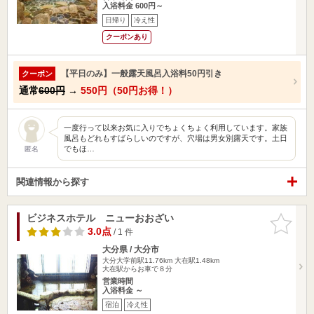
入浴料金 600円～
日帰り
冷え性
クーポンあり
【平日のみ】一般露天風呂入浴料50円引き
クーポン
通常
600円
→
550円（50円お得！）
一度行って以来お気に入りでちょくちょく利用しています。家族
風呂もどれもすばらしいのですが、穴場は男女別露天です。土日
でもほ…
匿名
関連情報から探す
ビジネスホテル ニューおおざい
お気に入
りに追加
3.0点
/ 1 件
大分県 / 大分市
大分大学前駅11.76km
大在駅1.48km
大在駅からお車で８分
営業時間
入浴料金 ～
宿泊
冷え性