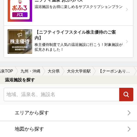
ニフティ温泉 おふろパス
温浴施設をお得に楽しめるサブスクリプションプラン
【ニフティライフスタイル株主優待のご案
内】
株主優待制度で人気の温浴施設に行こう！対象施設が
拡充されました！
温泉TOP
九州・沖縄
大分県
大分大学前駅
【クーポンあり】冷え性に効能がある大分大学前駅近くの温泉、日帰り温泉、スーパー銭湯おすすめ
温浴施設を探す
エリアから探す
地図から探す