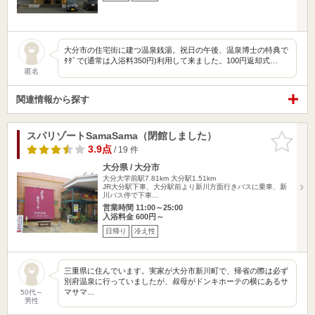
大分市の住宅街に建つ温泉銭湯。祝日の午後、温泉博士の特典で
ﾀﾀﾞで(通常は入浴料350円)利用して来ました。100円返却式…
匿名
関連情報から探す
スパリゾートSamaSama（閉館しました）
お気に入
りに追加
3.9点
/ 19 件
大分県 / 大分市
大分大学前駅7.81km
大分駅1.51km
JR大分駅下車、大分駅前より新川方面行きバスに乗車、新
川バス停で下車…
営業時間 11:00～25:00
入浴料金 600円～
日帰り
冷え性
三重県に住んでいます。実家が大分市新川町で、帰省の際は必ず
別府温泉に行っていましたが、叔母がドンキホーテの横にあるサ
マサマ…
50代～
男性