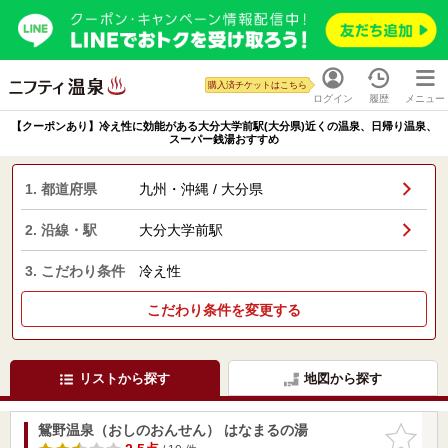
購入済チケットはこちら
ログイン
履歴
メニュー
【クーポンあり】冷え性に効能がある大分大学前駅(大分県)近くの温泉、日帰り温泉、
スーパー銭湯おすすめ
1. 都道府県
九州・沖縄 / 大分県
2. 沿線・駅
大分大学前駅
3. こだわり条件
冷え性
こだわり条件を変更する
リストから探す
地図から探す
鴛野温泉（おしのおんせん） はなまるの湯
お気に入
りに追加