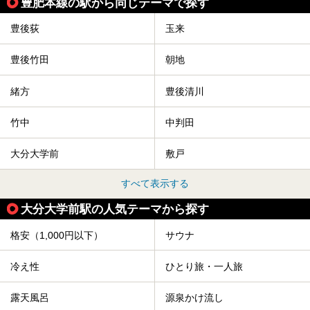
豊肥本線の駅から同じテーマで探す
豊後荻
玉来
豊後竹田
朝地
緒方
豊後清川
竹中
中判田
大分大学前
敷戸
すべて表示する
大分大学前駅の人気テーマから探す
格安（1,000円以下）
サウナ
冷え性
ひとり旅・一人旅
露天風呂
源泉かけ流し