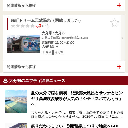
関連情報から探す
森町ドリーム天然温泉（閉館しました）
お気に入
りに追加
-点
/ 0 件
大分県 / 大分市
大分大学前駅7.88km
鶴崎駅1.81km
営業時間 11:00～23:00
入浴料金 ～
日帰り
冷え性
関連情報から探す
大分県のニフティ温泉ニュース
夏の大分で涼を満喫！絶景露天風呂とサウナとヒン
ヤリ高濃度炭酸泉が人気の「シティスパてんくう」
へ
おんせん県・大分でも、都市、海、山の全てを眺望する絶景
露天風呂はなかなかありません。2026年7月3日にリニュー
アルして、うみサウナ、やまサウナを新設した「シティスパ
てんくう(CITY SPA てんくう)」は、なんとJR大分駅直結と
祭りだわっしょい！別府温泉まつりで地獄へGO!