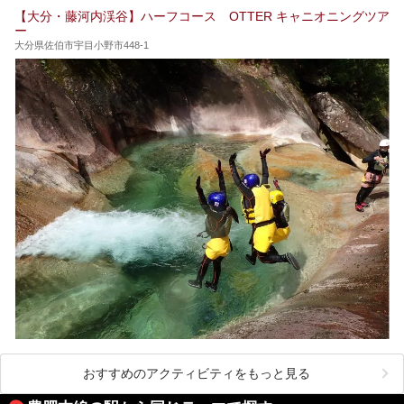
ます。泉質も数多くなるので、好きな温泉から巡って温泉名
【大分・藤河内渓谷】ハーフコース OTTER キャニオニングツア
人を目指してみてはいかがでしょうか？
ー
大分県佐伯市宇目小野市448-1
おすすめのアクティビティをもっと見る