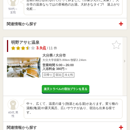
分市の温泉ならではの茶褐色のお湯。大好きなタイプ! 湯上がり
化粧…
50代～
女性
関連情報から探す
明野アサヒ温泉
お気に入
りに追加
3.9点
/ 11 件
大分県 / 大分市
大分大学前駅5.89km
牧駅2.24km
営業時間 5:00～26:00
入浴料金 380円～
日帰り
宿泊
冷え性
楽天トラベルの宿泊プランを見る
中々、広くて、温度の違う(熱湯とぬる湯)があります。変り種の
湯船(亀湯)や露天風呂、広いサウナがあり、宿泊も出来る様で
す。
40代 男
性
関連情報から探す