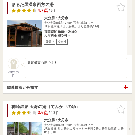
まるた屋温泉西方の湯
お気に入
りに追加
4.7点
/ 9 件
大分県 / 大分市
大分大学前駅7.73km
西大分駅812m
JR日豊本線「西大分駅」より徒歩約23分
営業時間 9:00～24:00
入浴料金 650円～
日帰り
冷え性
泉質最高の湯です！
30代 男
性
関連情報から探す
神崎温泉 天海の湯（てんかいのゆ）
お気に入
りに追加
3.6点
/ 10 件
大分県 / 大分市
大分大学前駅9.03km
西大分駅915m
JR日豊線 西大分駅よりタクシー利用5分大分自動車道 大分
ICより田…