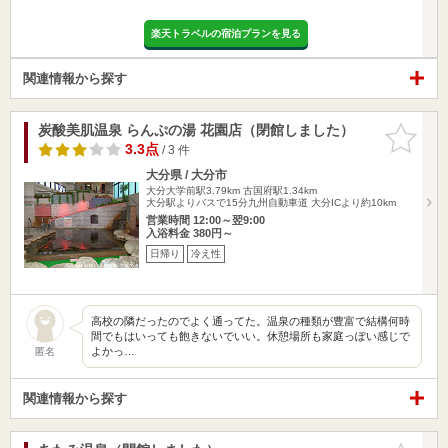
楽天トラベルの宿泊プランを見る
関連情報から探す
炭酸美肌温泉 らんぷの湯 花園店（閉館しました）
お気に入
りに追加
3.3点
/ 3 件
大分県 / 大分市
大分大学前駅3.79km
古国府駅1.34km
大分駅よりバスで15分九州自動車道 大分ICより約10km
営業時間 12:00～翌9:00
入浴料金 380円～
日帰り
冷え性
高校の隣だったのでよく通ってた。温泉の種類が豊富で結構何時
間でもはいっても飽きないでいい。休憩場所も家庭っぽい感じで
よかっ…
匿名
関連情報から探す