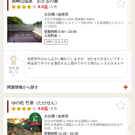
高崎山温泉 おさるの湯
お気に入
りに追加
4.4点
/ 5 件
大分県 / 由布市
大分大学前駅10.32km
賀来駅3.68km
ＪＲ向之原駅からタクシーで約15分 ＪＲ賀来駅からタクシ
ーで約10…
営業時間 5:00～23:00
入浴料金 ～
日帰り
冷え性
別府市中心からは少し離れていますが、ぜひまた行きたいです！
料金別でサウナを選択すると受付でサウナ用のレンタルタオルマ
ッ…
30代 指
定しな
い
関連情報から探す
ゆの杜 竹泉（たけせん）
お気に入
りに追加
4.0点
/ 8 件
大分県 / 由布市
大分大学前駅11.66km
向之原駅2.74km
JR久大本線向之原駅から大分バス大学病院経由大分行きで
10分、大分大…
営業時間 11:00～22:00