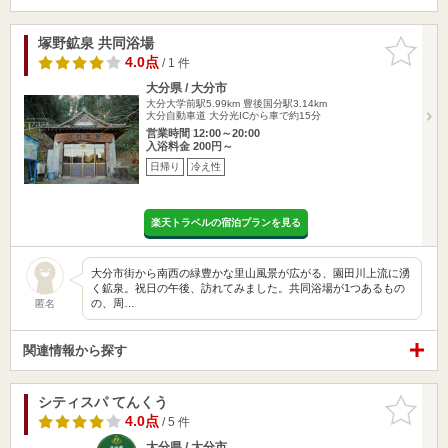
塚野鉱泉 共同浴場
お気に入
りに追加
4.0点
/ 1 件
大分県 / 大分市
大分大学前駅5.99km
豊後国分駅3.14km
大分自動車道 大分光ICから車で約15分
営業時間 12:00～20:00
入浴料金 200円～
日帰り
冷え性
楽天トラベルの宿泊プランを見る
大分市街から南西の緑豊かな里山風景が広がる、園田川上流に湧
く鉱泉。祝日の午後、訪れてみました。共同浴場が1つあるもの
の、周…
匿名
関連情報から探す
シティスパ てんくう
お気に入
りに追加
4.0点
/ 5 件
大分県 / 大分市