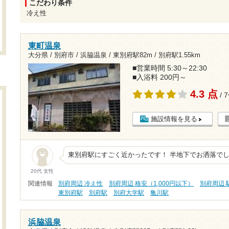
こだわり条件
冷え性
東町温泉
大分県 / 別府市 / 浜脇温泉 /
東別府駅82m
/
別府駅1.55km
■営業時間 5:30～22:30
■入浴料 200円～
4.3 点
/ 
施設情報を見る
東別府駅にすごく近かったです！ 半地下でお洒落で
20代 女性
関連情報
別府周辺 冷え性
別府周辺 格安（1,000円以下）
別府周辺 
東別府駅
別府駅
別府大学駅
亀川駅
浜脇温泉