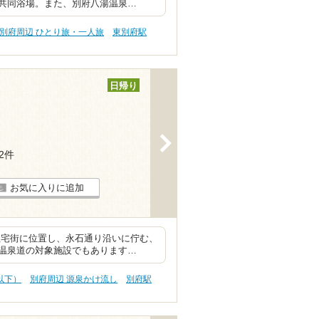
共同浴場。また、別府八湯温泉…
別府周辺 ひとり旅・一人旅
東別府駅
日帰り
>
12件
お気に入りに追加
住宅街に位置し、永石通り沿いに佇む、
温泉道の対象施設でもあります…
円以下）
別府周辺 源泉かけ流し
別府駅