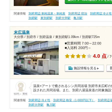
関連情報
別府周辺 単純温泉・単純泉
別府周辺 宿泊
別府周辺 冷え性
別府駅
東別府駅
別府大学駅
亀川駅
末広温泉
大分県 / 別府市 / 別府温泉 /
東別府駅1.09km
/
別府駅725m
■営業時間 7:00～22:00
■入浴料 200円～
4.0 点
/ 
施設情報を見る
温泉×アートで癒されるシン共同浴場 別府市末広町
設された共同浴場。また、別府八湯温泉道の対象施設
50代～ 男性
関連情報
別府周辺 冷え性
別府周辺 格安（1,000円以下）
別府周辺 
別府大学駅
亀川駅