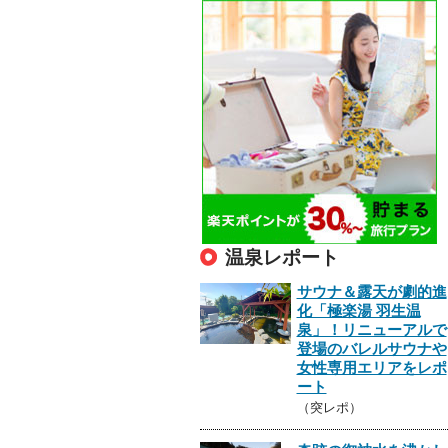
温泉レポート
サウナ＆露天が劇的進
化「極楽湯 羽生温
泉」！リニューアルで
登場のバレルサウナや
女性専用エリアをレポ
ート
（突レポ）