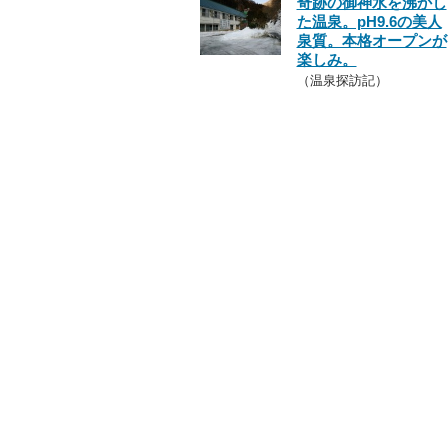
奇跡の御神水を沸かし
た温泉。pH9.6の美人
泉質。本格オープンが
楽しみ。
（温泉探訪記）