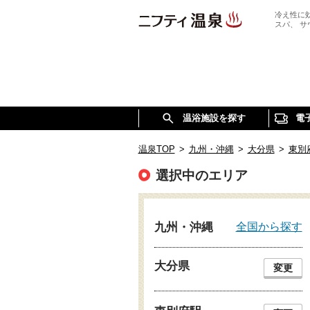
冷え性に
スパ、 
温浴施設を探す
電
温泉TOP
>
九州・沖縄
>
大分県
>
東別
選択中のエリア
全国から探す
九州・沖縄
大分県
変更