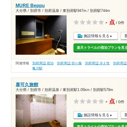
MURE Beppu
大分県 / 別府市 / 別府温泉 /
東別府駅947m
/
別府駅744m
- 点
/ 0件
施設情報を見る
楽天トラベルの宿泊プランを見
関連情報
別府周辺 宿泊
別府周辺 切り傷
別府周辺 冷え性
別府周辺
亀川駅
喜可久旅館
大分県 / 別府市 / 別府温泉 /
東別府駅1.05km
/
別府駅579m
- 点
/ 0件
施設情報を見る
楽天トラベルの宿泊プランを見