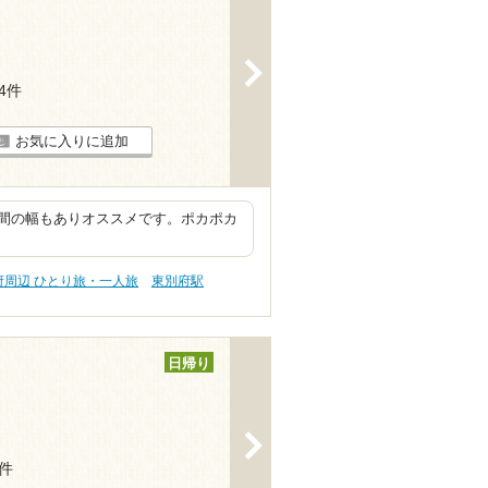
>
14件
お気に入りに追加
間の幅もありオススメです。ポカポカ
府周辺 ひとり旅・一人旅
東別府駅
日帰り
>
6件