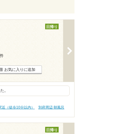
日帰り
>
7件
お気に入りに追加
した。
駅近（徒歩10分以内）
別府周辺 朝風呂
日帰り