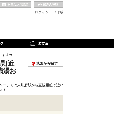
お気に入りの温泉
最近の履歴
ログイン
ID作成
グ
岩盤浴
おすすめ
県)近
地図から探す
銭湯お
ページでは東別府駅から直線距離で近い
ます。