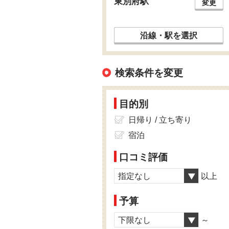
東別府駅
変更
沿線・駅を選択
検索条件を変更
目的別
日帰り / 立ち寄り
宿泊
口コミ評価
指定なし
以上
予算
下限なし
～