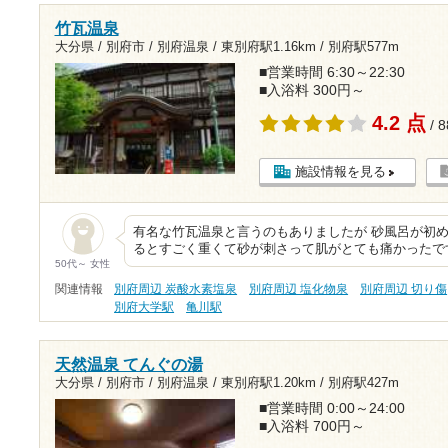
竹瓦温泉
大分県 / 別府市 / 別府温泉 /
東別府駅1.16km
/
別府駅577m
■営業時間 6:30～22:30
■入浴料 300円～
4.2 点
/ 
施設情報を見る
有名な竹瓦温泉と言うのもありましたが 砂風呂が初め
るとすごく重くて砂が刺さって肌がとても痛かったです
50代～ 女性
関連情報
別府周辺 炭酸水素塩泉
別府周辺 塩化物泉
別府周辺 切り傷
別府大学駅
亀川駅
天然温泉 てんぐの湯
大分県 / 別府市 / 別府温泉 /
東別府駅1.20km
/
別府駅427m
■営業時間 0:00～24:00
■入浴料 700円～