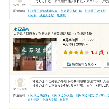
っそりと佇む、公民館に併設されたノスタルジックな
50代～ 男性
関連情報
別府周辺 炭酸水素塩泉
別府周辺 切り傷
別府周辺 冷え性
別府駅
別府大学駅
亀川駅
永石温泉
大分県 / 別府市 / 別府温泉 /
東別府駅881m
/
別府駅789m
■営業時間 6:30～22:30
■入浴料 200円～
4.1 点
/ 
施設情報を見る
神社のような外観の半地下の共同浴場 別府市南町の
神社のような立派な外観の共同浴場。また、別府八湯
50代～ 男性
関連情報
別府周辺 糖尿病
別府周辺 冷え性
別府周辺 格安（1,000
東別府駅
別府大学駅
亀川駅