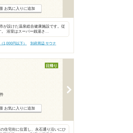
お気に入りに追加
府市が設けた温泉総合健康施設です。従
す。 浴室はスーパー銭湯さ…
（1,000円以下）
別府周辺 サウナ
日帰り
>
9件
お気に入りに追加
町の住宅街に位置し、永石通り沿いにひ