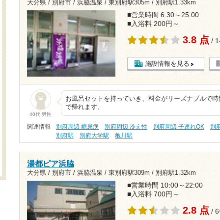
大分県 / 別府市 / 浜脇温泉 /
東別府駅305m
/
別府駅1.33km
■営業時間 6:30～25:00
■入浴料 200円～
3.8 点
/ 
施設情報を見る
お風呂セットを持っていき、料金がリーズナブルで時
で帰れます。
40代 男性
関連情報
別府周辺 糖尿病
別府周辺 冷え性
別府周辺 子連れOK
別
別府駅
別府大学駅
亀川駅
湯都ピア浜脇
大分県 / 別府市 / 浜脇温泉 /
東別府駅309m
/
別府駅1.32km
■営業時間 10:00～22:00
■入浴料 700円～
2.8 点
/ 