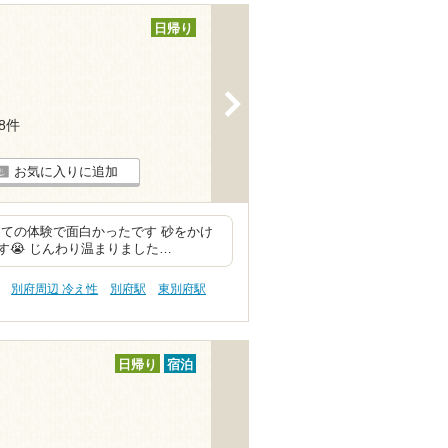
日帰り
>
88件
お気に入りに追加
ての体験で面白かったです 砂をかけ
😭 じんわり温まりました…
別府周辺 冷え性
別府駅
東別府駅
日帰り
宿泊