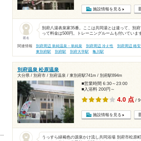
施設情報を見る
別府八湯表泉家35番。ここは共同湯とは違って、別
って料金は500円。トレーニングルームも付いていま
匿名
関連情報
別府周辺 単純温泉・単純泉
別府周辺 冷え性
別府周辺 格安
東別府駅
別府駅
別府大学駅
亀川駅
別府温泉 松原温泉
大分県 / 別府市 / 別府温泉 /
東別府駅741m
/
別府駅894m
■営業時間 6:30～23:00
■入浴料 200円～
4.0 点
/ 
施設情報を見る
うっすら緑褐色の源泉かけ流し共同浴場 別府市松原