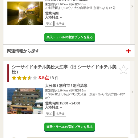
東別府駅1.62km
別府駅608m
JR別府駅より10分／大分自動車道 別府ICより15分
営業時間
入浴料金 ～
宿泊
ホテル
楽天トラベルの宿泊プランを見る
関連情報から探す
シーサイドホテル美松大江亭（旧 シーサイドホテル美
お気に入
松）
りに追加
3.5点
/ 8 件
大分県 / 別府市 / 別府温泉
東別府駅1.64km
別府駅689m
JR別府駅より徒歩13分大分道、別府ICから北浜方面へ約2
0分
営業時間 15:00～24:00
入浴料金 ～
宿泊
ホテル
楽天トラベルの宿泊プランを見る