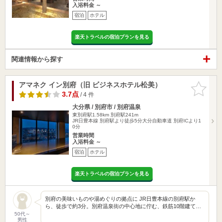
入浴料金 ～
宿泊
ホテル
楽天トラベルの宿泊プランを見る
関連情報から探す
アマネク イン別府（旧 ビジネスホテル松美）
お気に入
りに追加
3.7点
/ 4 件
大分県 / 別府市 / 別府温泉
東別府駅1.58km
別府駅241m
JR日豊本線 別府駅より徒歩5分大分自動車道 別府ICより1
0分
営業時間
入浴料金 ～
宿泊
ホテル
楽天トラベルの宿泊プランを見る
別府の美味いものや湯めぐりの拠点に JR日豊本線の別府駅か
ら、徒歩で約3分。別府温泉街の中心地に佇む、鉄筋10階建て…
50代～
男性