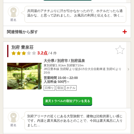
共同湯のアチチぶりに汗が引かなかったので、ホテルだったら適
温かな、と思って訪れました。 お風呂の利用と伝えると、快く…
匿名
関連情報から探す
別府 豊泉荘
お気に入
りに追加
3.2点
/ 4 件
大分県 / 別府市 / 別府温泉
東別府駅1.91km
別府駅710m
JR日豊本線 別府駅より徒歩15分大分自動車道 別府ICより
20分
営業時間 15:00～22:00
入浴料金 500円～
日帰り
宿泊
ホテル
楽天トラベルの宿泊プランを見る
別府アリーナの近くにある大型旅館で、建物は比較的新しい感じ
です。内湯と露天風呂があるとのことで、今回は露天風呂に入り
ました…
匿名