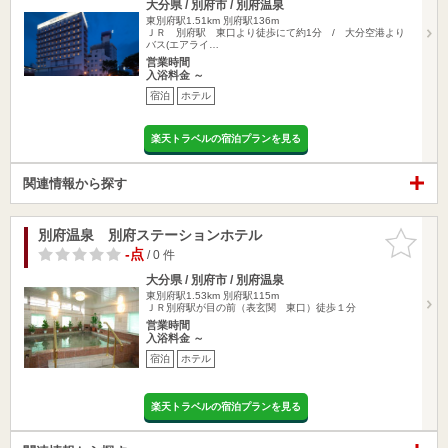
大分県 / 別府市 / 別府温泉
東別府駅1.51km
別府駅136m
ＪＲ 別府駅 東口より徒歩にて約1分 / 大分空港より
バス(エアライ…
営業時間
入浴料金 ～
宿泊
ホテル
楽天トラベルの宿泊プランを見る
関連情報から探す
別府温泉 別府ステーションホテル
お気に入
りに追加
-点
/ 0 件
大分県 / 別府市 / 別府温泉
東別府駅1.53km
別府駅115m
ＪＲ別府駅が目の前（表玄関 東口）徒歩１分
営業時間
入浴料金 ～
宿泊
ホテル
楽天トラベルの宿泊プランを見る