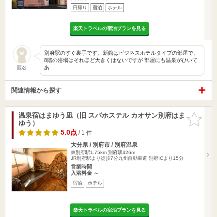
日帰り
宿泊
ホテル
楽天トラベルの宿泊プランを見る
別府駅のすぐ裏手です。新館はビジネスホテルタイプの部屋で、
8階の浴場はそれほど大きくはないですが 部屋にも温泉がひいて
あ…
匿名
関連情報から探す
温泉宿はまゆう凪（旧 スパホステル カオサン別府はま
お気に入
ゆう）
りに追加
5.0点
/ 1 件
大分県 / 別府市 / 別府温泉
東別府駅1.75km
別府駅426m
JR別府駅より徒歩7分九州自動車道 別府ICより15分
営業時間
入浴料金 ～
宿泊
ホテル
楽天トラベルの宿泊プランを見る