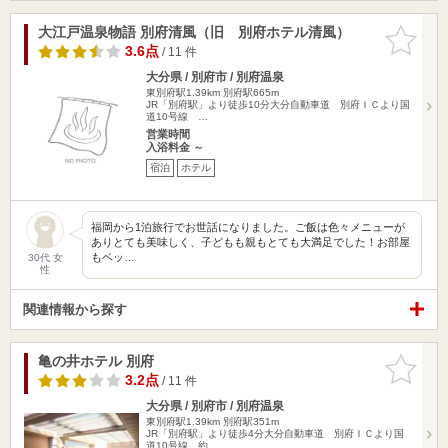
大江戸温泉物語 別府清風（旧 別府ホテル清風）
お気に入
りに追加
3.6点
/ 11 件
大分県 / 別府市 / 別府温泉
東別府駅1.39km
別府駅665m
JR「別府駅」より徒歩10分大分自動車道 別府ＩＣより国
道10号線 …
営業時間
入浴料金 ～
宿泊
ホテル
福岡から1泊旅行でお世話になりました。ご飯は色々メニューが
ありとても美味しく、子どもも親もとても大満足でした！お部屋
もベッ…
30代 女
性
関連情報から探す
亀の井ホテル 別府
お気に入
りに追加
3.2点
/ 11 件
大分県 / 別府市 / 別府温泉
東別府駅1.39km
別府駅351m
JR「別府駅」より徒歩4分大分自動車道 別府ＩＣより国
道10号線 約…