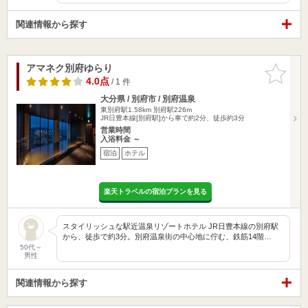
関連情報から探す
アマネク別府ゆらり
お気に入
りに追加
4.0点
/ 1 件
大分県 / 別府市 / 別府温泉
東別府駅1.58km
別府駅226m
JR日豊本線[別府駅]から車で約2分、徒歩約3分
営業時間
入浴料金 ～
宿泊
ホテル
楽天トラベルの宿泊プランを見る
スタイリッシュな駅近温泉リゾートホテル JR日豊本線の別府駅
から、徒歩で約3分。別府温泉街の中心地に佇む、鉄筋14階…
50代～
男性
関連情報から探す