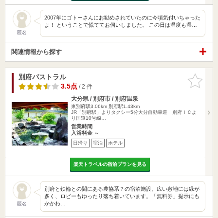
2007年にゴトーさんにお勧めされていたのに今頃気付いちゃった
よ！ ということで慌ててお伺いしました。 この日は温度も湿…
匿名
関連情報から探す
別府パストラル
お気に入
りに追加
3.5点
/ 2 件
大分県 / 別府市 / 別府温泉
東別府駅3.06km
別府駅1.43km
JR「別府駅」よりタクシー5分大分自動車道 別府ＩＣよ
り国道10号線…
営業時間
入浴料金 ～
日帰り
宿泊
ホテル
楽天トラベルの宿泊プランを見る
別府と鉄輪との間にある農協系？の宿泊施設。広い敷地には緑が
多く、ロビーもゆったり落ち着いています。「無料券」提示にも
かかわ…
匿名