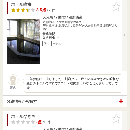
ホテル臨海
お気に入
りに追加
3.5点
/ 2 件
大分県 / 別府市 / 別府温泉
東別府駅1.62km
別府駅654m
JR日豊本線 別府駅より徒歩10分大分自動車道 別府ICより
15分
営業時間
入浴料金 ～
宿泊
ホテル
去年お盆に一泊しました。別府タワー近くのやや大きめの昭和な
感じのホテルです(^^)フロント横内湯はややこじんまりしていて
湯…
匿名
関連情報から探す
ホテルなぎさ
お気に入
りに追加
-点
/ 0 件
大分県 / 別府市 / 別府温泉