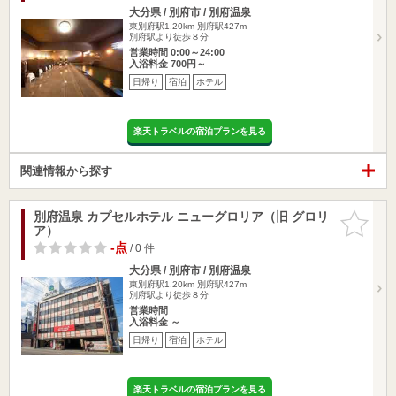
大分県 / 別府市 / 別府温泉
東別府駅1.20km
別府駅427m
別府駅より徒歩８分
営業時間 0:00～24:00
入浴料金 700円～
日帰り
宿泊
ホテル
楽天トラベルの宿泊プランを見る
関連情報から探す
別府温泉 カプセルホテル ニューグロリア（旧 グロリ
お気に入
ア）
りに追加
-点
/ 0 件
大分県 / 別府市 / 別府温泉
東別府駅1.20km
別府駅427m
別府駅より徒歩８分
営業時間
入浴料金 ～
日帰り
宿泊
ホテル
楽天トラベルの宿泊プランを見る