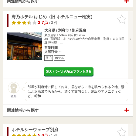
関連情報から探す
海乃ホテル はじめ（旧 ホテルニュー松実）
お気に入
りに追加
3.7点
/ 3 件
大分県 / 別府市 / 別府温泉
東別府駅1.53km
別府駅670m
JR「別府駅」より徒歩10分大分自動車道 別府ＩＣより国
道10号線 …
営業時間
入浴料金 ～
宿泊
ホテル
楽天トラベルの宿泊プランを見る
部屋が別府湾に面しており、居ながらに海を眺められる立地、湯
は北浜温泉であるから、濃くて文句なし。施設やアメニティな
ど、昭和…
匿名
関連情報から探す
ホテルシーウェーブ別府
お気に入
りに追加
5.0点
/ 1 件