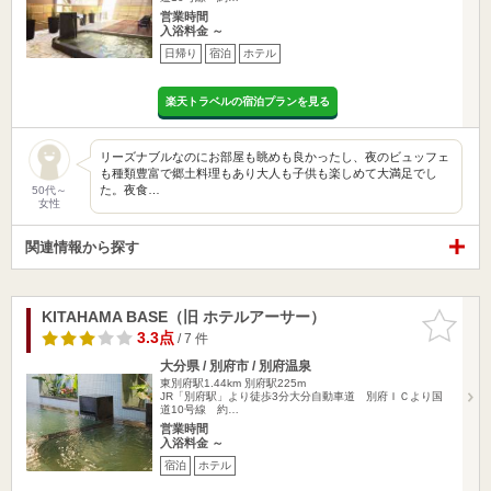
営業時間
入浴料金 ～
日帰り
宿泊
ホテル
楽天トラベルの宿泊プランを見る
リーズナブルなのにお部屋も眺めも良かったし、夜のビュッフェ
も種類豊富で郷土料理もあり大人も子供も楽しめて大満足でし
た。夜食…
50代～
女性
関連情報から探す
KITAHAMA BASE（旧 ホテルアーサー）
お気に入
りに追加
3.3点
/ 7 件
大分県 / 別府市 / 別府温泉
東別府駅1.44km
別府駅225m
JR「別府駅」より徒歩3分大分自動車道 別府ＩＣより国
道10号線 約…
営業時間
入浴料金 ～
宿泊
ホテル