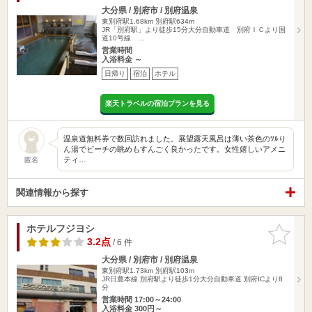
大分県 / 別府市 / 別府温泉
東別府駅1.68km
別府駅634m
JR「別府駅」より徒歩15分大分自動車道 別府ＩＣより国
道10号線 …
営業時間
入浴料金 ～
日帰り
宿泊
ホテル
楽天トラベルの宿泊プランを見る
温泉道無料券で数回訪れました。展望露天風呂は薄い茶色のﾂﾙり
ん湯でビーチの眺めもすんごく良かったです。女性嬉しいアメニ
ティ…
匿名
関連情報から探す
ホテルフジヨシ
お気に入
りに追加
3.2点
/ 6 件
大分県 / 別府市 / 別府温泉
東別府駅1.73km
別府駅103m
JR日豊本線 別府駅より徒歩1分大分自動車道 別府ICより8
分
営業時間 17:00～24:00
入浴料金 300円～