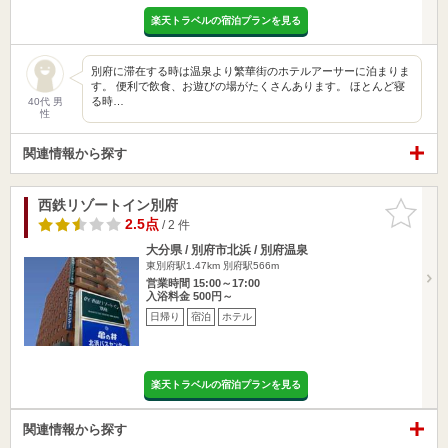
楽天トラベルの宿泊プランを見る
別府に滞在する時は温泉より繁華街のホテルアーサーに泊まりま
す。 便利で飲食、お遊びの場がたくさんあります。 ほとんど寝
る時…
40代 男
性
関連情報から探す
西鉄リゾートイン別府
お気に入
りに追加
2.5点
/ 2 件
大分県 / 別府市北浜 / 別府温泉
東別府駅1.47km
別府駅566m
営業時間 15:00～17:00
入浴料金 500円～
日帰り
宿泊
ホテル
楽天トラベルの宿泊プランを見る
関連情報から探す