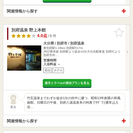
関連情報から探す
別府温泉 野上本館
お気に入
りに追加
4.0点
/ 6 件
大分県 / 別府市 / 別府温泉
東別府駅1.28km
別府駅517m
JR日豊本線 別府駅より徒歩10分大分自動車道 別府ICより
別府市外…
営業時間
入浴料金 ～
宿泊
ホテル
楽天トラベルの宿泊プランを見る
竹瓦温泉までわずか徒歩1分の街中に建つ、昭和13年創業の和風
旅館。日曜日の午後、別府八湯温泉本の特典でﾀﾀﾞで(通常は入
浴…
匿名
関連情報から探す