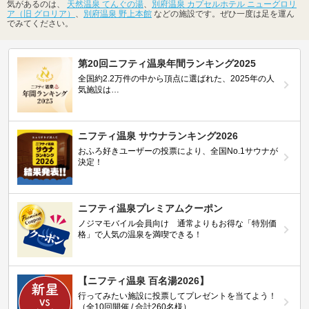
気があるのは、
天然温泉 てんぐの湯
、
別府温泉 カプセルホテル ニューグロリ
ア（旧 グロリア）
、
別府温泉 野上本館
などの施設です。ぜひ一度は足を運ん
でみてください。
第20回ニフティ温泉年間ランキング2025
全国約2.2万件の中から頂点に選ばれた、2025年の人
気施設は…
ニフティ温泉 サウナランキング2026
おふろ好きユーザーの投票により、全国No.1サウナが
決定！
ニフティ温泉プレミアムクーポン
ノジマモバイル会員向け 通常よりもお得な「特別価
格」で人気の温泉を満喫できる！
【ニフティ温泉 百名湯2026】
行ってみたい施設に投票してプレゼントを当てよう！
（全10回開催 / 合計260名様）