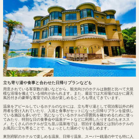
立ち寄り湯や食事と合わせた日帰りプランなども
用意されている客室数の違いなどから、観光向けのホテルは旅館と比べて大規
模な浴場を備えている傾向がみられます。また、最近では大浴場のほかに露天
風呂付きの豪華な客室での入浴が楽しめるところも増えてきています。
温泉をアピールしているホテルのなかには、立ち寄り湯として宿泊客以外の利
用者を受け入れていたり、入浴と食事がセットになった日帰りプランを提供し
ている施設も多いので、気になっているホテルの雰囲気を確かめるために使っ
てみたり、特別な日の食事会や温泉デートなどに利用したりするのもオスス
メ。たくさんのホテルが立ち並ぶ温泉地では、宿泊する施設とは別のホテルの
お風呂に立ち寄ることで、ちょっとした湯めぐりも楽しめます。
東別府駅のホテルで楽しめる温泉、日帰り温泉、スーパー銭湯の中でも特に人