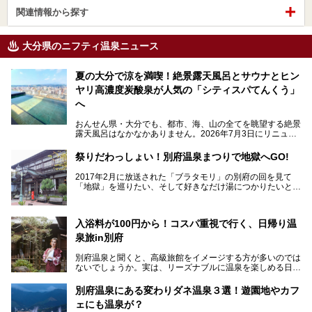
関連情報から探す
大分県のニフティ温泉ニュース
夏の大分で涼を満喫！絶景露天風呂とサウナとヒン
ヤリ高濃度炭酸泉が人気の「シティスパてんくう」
へ
おんせん県・大分でも、都市、海、山の全てを眺望する絶景
露天風呂はなかなかありません。2026年7月3日にリニュー
アルして、うみサウナ、やまサウナを新設した「シティスパ
てんくう(CITY SPA てんくう)」は、なんとJR大分駅直結と
祭りだわっしょい！別府温泉まつりで地獄へGO!
いう利便性の高さ！
2017年2月に放送された「ブラタモリ」の別府の回を見て
地上80mという圧倒的な開放感が魅力。温泉、ロウリュサウ
「地獄」を巡りたい、そして好きなだけ湯につかりたいと切
ナ、そしてひんやりとした約27度の高濃度炭酸泉で交互浴
実に思った私に朗報。
してととのえば、まさに気分は天空の極楽、ここはこの夏ぜ
ひとも訪れたい都市の避暑地です！
2017年3月31日～4月3日、大分県別府市で「別府八湯温泉
入浴料が100円から！コスパ重視で行く、日帰り温
まつり」が開催されます。その期間は嬉しいことに100以上
併設の「JR九州ホテル ブラッサム大分」に泊まって、この
の共同浴場がなんと無料開放されるんです！普段から入浴料
泉旅in別府
「シティスパてんくう」をたっぷり満喫してきたのでレポー
が100円と安いのに、いいんですかタダにしちゃって!?
トします。夏向けの大分駅徒歩圏の周辺観光スポットやクー
しかも4/2には「東京ディズニーリゾートスペシャルパレー
別府温泉と聞くと、高級旅館をイメージする方が多いのでは
ルダウンできるスイーツ情報と併せてお楽しみください！
ド」も行われます。つまり別府に行けば「地獄」も「ミッキ
ないでしょうか。実は、リーズナブルに温泉を楽しめる日帰
ーマウス」も拝める稀有なイベントですよ、これは行くしか
り温泉施設も充実しているエリアなんです。今回は、日帰り
───
ない！
で楽しめる「大分県の別府温泉」に注目してみました。
提供元：大分県【PR】
別府温泉にある変わりダネ温泉３選！遊園地やカフ
ニフティ温泉がオススメする温泉施設を紹介しちゃいます！
この記事は大分県のPR記事です。
源泉数、湧出量ともに日本一の温泉県とも言われる大分県。
ェにも温泉が？