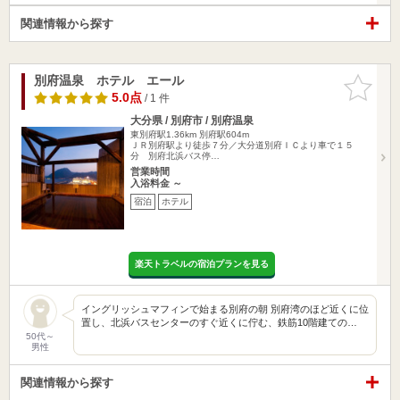
関連情報から探す
別府温泉 ホテル エール
お気に入
りに追加
5.0点
/ 1 件
大分県 / 別府市 / 別府温泉
東別府駅1.36km
別府駅604m
ＪＲ別府駅より徒歩７分／大分道別府ＩＣより車で１５
分 別府北浜バス停…
営業時間
入浴料金 ～
宿泊
ホテル
楽天トラベルの宿泊プランを見る
イングリッシュマフィンで始まる別府の朝 別府湾のほど近くに位
置し、北浜バスセンターのすぐ近くに佇む、鉄筋10階建ての…
50代～
男性
関連情報から探す