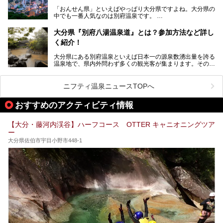
今回は、大分県別府市に行くなら絶対行きたい情緒たっぷり
な市営温泉をまとめました。
「おんせん県」といえばやっぱり大分県ですよね。大分県の
中でも一番人気なのは別府温泉です。
Let’s go to Hell !
別府八湯という名前の通り、さまざまな泉質を楽しめ、一日
中いても飽きません。
大分県『別府八湯温泉道』とは？参加方法など詳し
普通に温泉に浸かる以外にも、別府地獄巡りや砂湯などは有
く紹介！
名ですよね。
大分県にある別府温泉といえば日本一の源泉数湧出量を誇る
別府温泉は共同湯も多く、家庭やマンションにも温泉を引い
温泉地で、県内外問わず多くの観光客が集まります。その別
ている所もあります。
府温泉では「別府八湯温泉道」を実施しています。この別府
自宅にいながら温泉に入れるのは羨ましいですが、その中で
八湯温泉道とは別府八湯を巡る体験型イベントで、施設を回
も「こんな場所にも温泉が！？」というスポットがいくつか
って88ヶ所のスタンプを集めて温泉名人の認定を目指すと
あるんです。
ニフティ温泉ニュースTOPへ
いうものです。
他の温泉地では考えられないまさに温泉地ならではです。
これを読んで別府温泉巡りの参考になればと思います。
おすすめのアクティビティ情報
別府には朝早くから夜遅くまでやっている地元に根付いた銭
湯や、日帰りのみの大きな施設など様々な形態の温泉があり
ます。泉質も数多くなるので、好きな温泉から巡って温泉名
【大分・藤河内渓谷】ハーフコース OTTER キャニオニングツア
人を目指してみてはいかがでしょうか？
ー
大分県佐伯市宇目小野市448-1