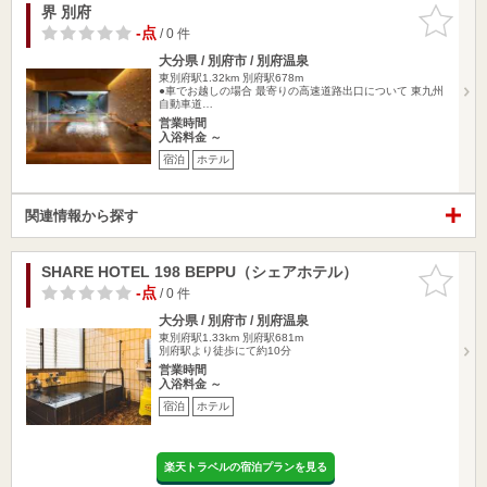
界 別府
お気に入
りに追加
-点
/ 0 件
大分県 / 別府市 / 別府温泉
東別府駅1.32km
別府駅678m
●車でお越しの場合 最寄りの高速道路出口について 東九州
自動車道…
営業時間
入浴料金 ～
宿泊
ホテル
関連情報から探す
SHARE HOTEL 198 BEPPU（シェアホテル）
お気に入
りに追加
-点
/ 0 件
大分県 / 別府市 / 別府温泉
東別府駅1.33km
別府駅681m
別府駅より徒歩にて約10分
営業時間
入浴料金 ～
宿泊
ホテル
楽天トラベルの宿泊プランを見る