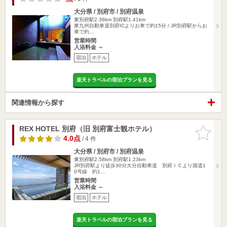
大分県 / 別府市 / 別府温泉
東別府駅2.38km
別府駅1.41km
東九州自動車道別府ICよりお車で約15分 / JR別府駅からお
車で約…
営業時間
入浴料金 ～
宿泊
ホテル
楽天トラベルの宿泊プランを見る
関連情報から探す
REX HOTEL 別府（旧 別府富士観ホテル）
お気に入
りに追加
4.0点
/ 4 件
大分県 / 別府市 / 別府温泉
東別府駅2.58km
別府駅1.23km
JR別府駅より徒歩30分大分自動車道 別府ＩＣより国道1
0号線 約1…
営業時間
入浴料金 ～
宿泊
ホテル
楽天トラベルの宿泊プランを見る