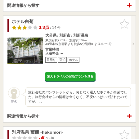
関連情報から探す
ホテル白菊
お気に入
りに追加
3.3点
/ 14 件
大分県 / 別府市 / 別府温泉
東別府駅2.05km
別府駅576m
JR豊本線別府駅より徒歩5分別府ICより車で8分
営業時間
入浴料金 ～
日帰り
宿泊
ホテル
楽天トラベルの宿泊プランを見る
旅行会社のパンフレットから、何となく選んだホテルが白菊でし
た。旅行会社からの情報は全くなく、不安いっぱいで訪れたので
すが、…
匿名
関連情報から探す
別府温泉 葉籠 -hakomori-
お気に入
りに追加
-点
/ 0 件