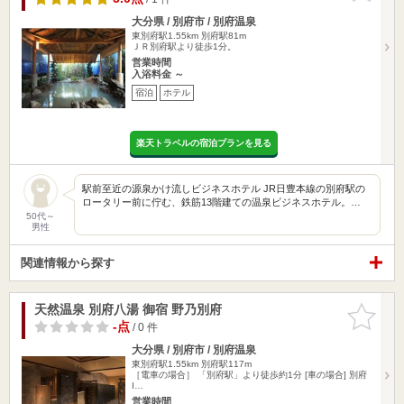
大分県 / 別府市 / 別府温泉
東別府駅1.55km
別府駅81m
ＪＲ別府駅より徒歩1分。
営業時間
入浴料金 ～
宿泊
ホテル
楽天トラベルの宿泊プランを見る
駅前至近の源泉かけ流しビジネスホテル JR日豊本線の別府駅の
ロータリー前に佇む、鉄筋13階建ての温泉ビジネスホテル。…
50代～
男性
関連情報から探す
天然温泉 別府八湯 御宿 野乃別府
お気に入
りに追加
-点
/ 0 件
大分県 / 別府市 / 別府温泉
東別府駅1.55km
別府駅117m
［電車の場合］ 「別府駅」より徒歩約1分 [車の場合] 別府
I…
営業時間