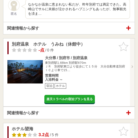
なかなか温泉に恵まれない私だが、昨年別府では満足できた。高
崎山でサルに末娘が泣かされるハプニングもあったが、無事観光
を済ま…
匿名
関連情報から探す
別府温泉 ホテル うみね（休館中）
お気に入
りに追加
-点
/ 0 件
大分県 / 別府市 / 別府温泉
東別府駅1.68km
別府駅670m
ＪＲ 別府駅東口より徒歩にて１５分 大分自動車道別府
ＩＣより車で15…
営業時間
入浴料金 ～
宿泊
ホテル
楽天トラベルの宿泊プランを見る
関連情報から探す
ホテル望海
お気に入
りに追加
3.2点
/ 5 件