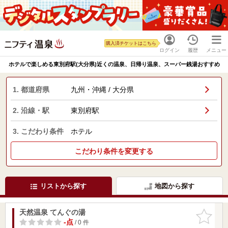
購入済チケットはこちら
ログイン
履歴
メニュー
ホテルで楽しめる東別府駅(大分県)近くの温泉、日帰り温泉、スーパー銭湯おすすめ
1. 都道府県
九州・沖縄 / 大分県
2. 沿線・駅
東別府駅
3. こだわり条件
ホテル
こだわり条件を変更する
リストから探す
地図から探す
天然温泉 てんぐの湯
お気に入
りに追加
-点
/ 0 件