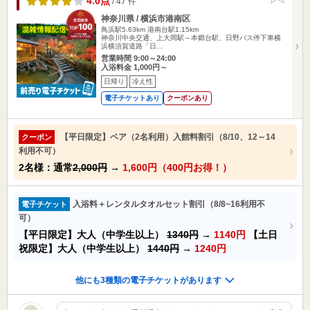
4.0点
/ 47 件
神奈川県 / 横浜市港南区
鳥浜駅5.63km
港南台駅1.15km
神奈川中央交通、上大岡駅～本郷台駅、日野バス停下車横
浜横須賀道路「日…
営業時間 9:00～24:00
入浴料金 1,000円～
日帰り
冷え性
電子チケットあり
クーポンあり
【平日限定】ペア（2名利用）入館料割引（8/10、12～14
クーポン
利用不可）
2名様：通常
2,000円
→
1,600円（400円お得！）
入浴料＋レンタルタオルセット割引（8/8~16利用不
電子チケット
可）
【平日限定】大人（中学生以上）
1340円
→
1140円
【土日
祝限定】大人（中学生以上）
1440円
→
1240円
他にも3種類の電子チケットがあります