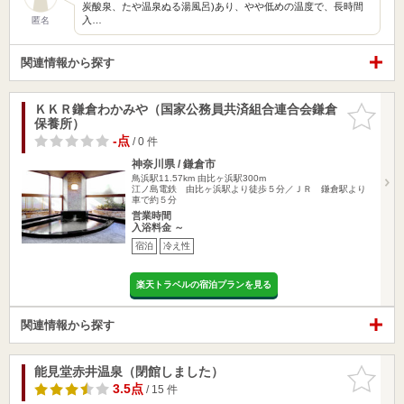
炭酸泉、たや温泉ぬる湯風呂)あり、やや低めの温度で、長時間
入…
匿名
関連情報から探す
ＫＫＲ鎌倉わかみや（国家公務員共済組合連合会鎌倉
お気に入
保養所）
りに追加
-点
/ 0 件
神奈川県 / 鎌倉市
鳥浜駅11.57km
由比ヶ浜駅300m
江ノ島電鉄 由比ヶ浜駅より徒歩５分／ＪＲ 鎌倉駅より
車で約５分
営業時間
入浴料金 ～
宿泊
冷え性
楽天トラベルの宿泊プランを見る
関連情報から探す
能見堂赤井温泉（閉館しました）
お気に入
りに追加
3.5点
/ 15 件