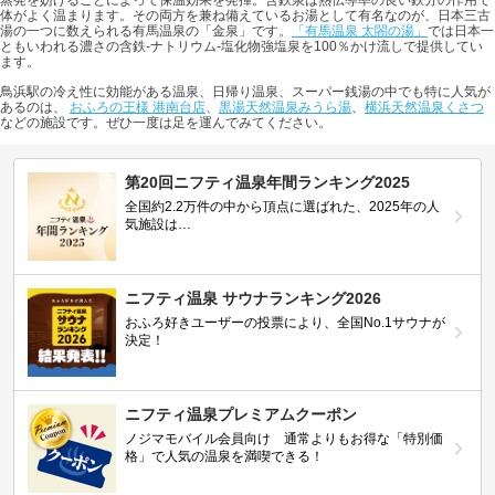
蒸発を妨げることによって保温効果を発揮。含鉄泉は熱伝導率の良い鉄分の作用で
体がよく温まります。その両方を兼ね備えているお湯として有名なのが、日本三古
湯の一つに数えられる有馬温泉の「金泉」です。
「有馬温泉 太閤の湯」
では日本一
ともいわれる濃さの含鉄-ナトリウム-塩化物強塩泉を100％かけ流しで提供してい
ます。
鳥浜駅の冷え性に効能がある温泉、日帰り温泉、スーパー銭湯の中でも特に人気が
あるのは、
おふろの王様 港南台店
、
黒湯天然温泉みうら湯
、
横浜天然温泉くさつ
などの施設です。ぜひ一度は足を運んでみてください。
第20回ニフティ温泉年間ランキング2025
全国約2.2万件の中から頂点に選ばれた、2025年の人
気施設は…
ニフティ温泉 サウナランキング2026
おふろ好きユーザーの投票により、全国No.1サウナが
決定！
ニフティ温泉プレミアムクーポン
ノジマモバイル会員向け 通常よりもお得な「特別価
格」で人気の温泉を満喫できる！