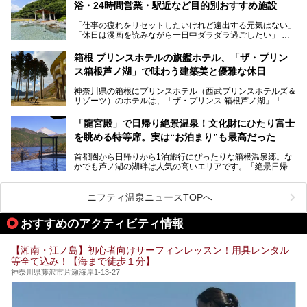
浴・24時間営業・駅近など目的別おすすめ施設
「仕事の疲れをリセットしたいけれど遠出する元気はない」
今回は、そんな大注目の施設に一足先にお邪魔し、その全貌
「休日は漫画を読みながら一日中ダラダラ過ごしたい」
を見学させていただきました！
「子ども連れでも気兼ねなく、家事を忘れてリフレッシュし
たい」
サウナ室の中に咲き誇る桜、魚たちが泳ぐ水風呂、そしてバ
箱根 プリンスホテルの旗艦ホテル、「ザ・プリン
リのビーチを思わせる休憩スペース…。驚きの連続だった館
ス箱根芦ノ湖」で味わう建築美と優雅な休日
そんな「癒やされたい」という願いを叶えてくれるのが、神
内の様子をレポートします！
奈川県のスーパー銭湯。
神奈川県の箱根にプリンスホテル（西武プリンスホテルズ＆
神奈川県には、サウナや岩盤浴、一日中遊べるエンタメ施設
リゾーツ）のホテルは、「ザ・プリンス 箱根芦ノ湖」「芦
など、“非日常”を味わえるスーパー銭湯が数多く揃っていま
ノ湖畔 蛸川温泉 龍宮殿」「箱根湯の花プリンスホテル」
す。しかし、選択肢が多いからこそ「どの施設か迷ってしま
「箱根仙石原プリンスホテル」と4軒あり、今回ご紹介する
う」という人も多いはず。
「龍宮殿」で日帰り絶景温泉！文化財にひたり富士
「ザ・プリンス 箱根芦ノ湖」は、その中でもフラッグシッ
を眺める特等席。実は“お泊まり”も最高だった
プ（旗艦）に位置づけられる特別なホテルです。
そこで今回は、神奈川県内の人気施設26選を「安さ」「岩
盤浴・漫画の充実度」「景色の良さ」「高級感」「深夜営
首都圏から日帰りから1泊旅行にぴったりな箱根温泉郷。な
昭和の日本を代表する建築家の一人、村野藤吾が芦ノ湖の畔
業」「駅近」など、目的別に厳選して紹介します。
かでも芦ノ湖の湖畔は人気の高いエリアです。「絶景日帰り
に建てた桃源郷のようなホテルがここ。自家源泉の温泉や、
今の気分にぴったりの施設を見つけて、最高のリフレッシュ
温泉 龍宮殿本館」は、露天風呂から芦ノ湖と富士山の両方
こだわりぬいた食もあわせて、このホテルの魅力をレポート
時間を過ごす参考にしていただけますと幸いです。
が楽しめるまさに眺望自慢の日帰り温泉。
します。
ニフティ温泉ニュースTOPへ
そしてここは全24室の「箱根 芦ノ湖畔蛸川温泉 龍宮殿」と
───
して宿泊もできます。宿泊者は「龍宮殿本館」の営業時間に
提供元：株式会社西武・プリンスホテルズワールドワイド
おすすめのアクティビティ情報
加えて、朝6時からの宿泊者専用時間帯にも「龍宮殿本館」
【PR】
のお風呂が利用できます。
この記事はザ・プリンス 箱根芦ノ湖のPR記事です。
【湘南・江ノ島】初心者向けサーフィンレッスン！用具レンタル
今回は日帰り温泉としての「絶景日帰り温泉 龍宮殿本館
等全て込み！【海まで徒歩１分】
（以下、龍宮殿本館）」と、旅館としての「箱根 芦ノ湖畔
蛸川温泉 龍宮殿（以下、龍宮殿）」の両方の魅力をたっぷ
神奈川県藤沢市片瀬海岸1-13-27
りお伝えします！
ここは箱根神社、九頭龍神社、白龍神社、箱根元宮と箱根の
4つの神社に囲まれたパワースポットです。