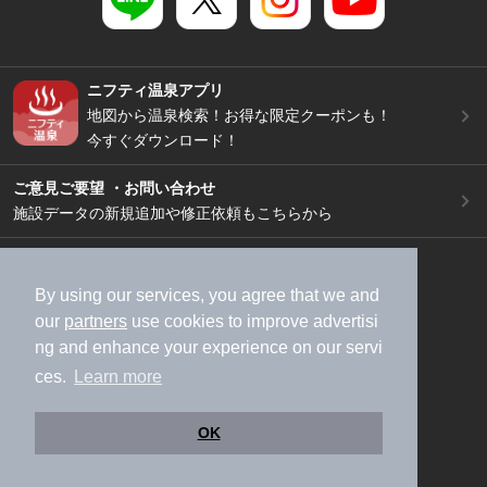
ニフティ温泉アプリ
地図から温泉検索！お得な限定クーポンも！
今すぐダウンロード！
ご意見ご要望 ・お問い合わせ
施設データの新規追加や修正依頼もこちらから
スマートフォン
/
PC
加盟店募集（資料請求）
広告出稿のご案内
By using our services, you agree that we and
our
partners
use cookies to improve advertisi
利用規約
ライフスタイルMEMBERS+規約
ng and enhance your experience on our servi
特定商取引法に基づく表記
ヘルプ
採用情報
ces.
Learn more
運営会社
個人情報保護ポリシー
©NIFTY Lifestyle Co., Ltd.
OK