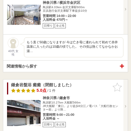
神奈川県 / 横浜市金沢区
鳥浜駅4.03km
金沢文庫駅600m
京浜急行金沢文庫駅下車徒歩10分
営業時間 14:00～22:00
入浴料金 470円～
日帰り
冷え性
もう直ぐ50歳になりますが 今は亡き母に連れられて初めて赤井
温泉に入ったのは10歳の頃でした。 その頃は熱くてなかなかお
湯…
40代 女
性
関連情報から探す
鎌倉岩盤浴 癒癒（閉館しました）
お気に入
りに追加
5.0点
/ 1 件
神奈川県 / 鎌倉市
鳥浜駅10.27km
大船駅566m
JR大船駅「東口」より徒歩8分江ノ電バス「大船行政セン
ター前」より降…
営業時間 9:00～21:00
入浴料金 ～
日帰り
冷え性