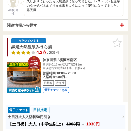
久しぶりに行ったら天然温泉になってました。レストランも座席
のタッチパネルで注文出来るようになって便利になってました。
露天風…
40代 男
性
関連情報から探す
お気に入
今空いています
りに追加
黒湯天然温泉みうら湯
4.2点
/ 209 件
神奈川県 / 横浜市南区
鳥浜駅6.16km
弘明寺駅531m
京浜急行弘明寺駅下車、徒歩7分
営業時間 10:00～23:00
入浴料金 980円～
日帰り
冷え性
電子チケットあり
日付指定
電子チケット
土日祝大人入浴料50円引き
【土日祝】大人（中学生以上）
1080円
→
1030円