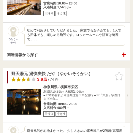
営業時間 10:00～23:00
入浴料金 1,540円～
日帰り
冷え性
初めて利用させていただきました。 家族でも女子会でも、1人で
も団体でも、楽しめる施設です。ロッカールームや浴室は綺麗
で、…
50代～
女性
関連情報から探す
野天湯元 湯快爽快 たや（ゆかいそうかい）
お気に入
りに追加
3.6点
/ 74 件
神奈川県 / 横浜市栄区
鳥浜駅10.85km
大船駅1.96km
■JR本郷台駅より無料送迎バスを運行 ■JR「大船」駅西口
より神奈…
営業時間 10:00～25:00
入浴料金 980円～
日帰り
冷え性
露天風呂が心地よかった。 少し大きめの露天風呂が2箇所(高濃度