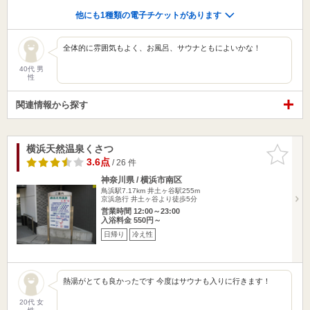
他にも1種類の電子チケットがあります
全体的に雰囲気もよく、お風呂、サウナともによいかな！
40代 男
性
関連情報から探す
横浜天然温泉くさつ
お気に入
りに追加
3.6点
/ 26 件
神奈川県 / 横浜市南区
鳥浜駅7.17km
井土ヶ谷駅255m
京浜急行 井土ヶ谷より徒歩5分
営業時間 12:00～23:00
入浴料金 550円～
日帰り
冷え性
熱湯がとても良かったです 今度はサウナも入りに行きます！
20代 女