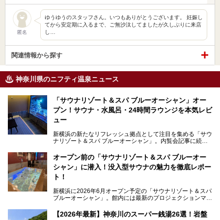
ゆうゆうのスタッフさん。いつもありがとうございます。 妊娠し
てから安定期に入るまで、ご無沙汰してましたが久しぶりに来店
し…
匿名
関連情報から探す
神奈川県のニフティ温泉ニュース
「サウナリゾート＆スパ ブルーオーシャン」オー
プン！サウナ・水風呂・24時間ラウンジを本気レビ
ュー
新横浜の新たなリフレッシュ拠点として注目を集める「サウ
ナリゾート＆スパ ブルーオーシャン」。内覧会記事に続
き、今回は実際に体験してみたリアルな様子をレポートしま
す。サウナや水風呂の気持ちよさはもちろん、リラックスス
オープン前の「サウナリゾート＆スパ ブルーオー
ペースの過ごしやすさまで徹底チェック。新横浜エリアで日
シャン」に潜入！没入型サウナの魅力を徹底レポー
常の疲れをリセットしたい人、ライブやスポーツ観戦遠征組
は必見です。
ト！
新横浜に2026年6月オープン予定の「サウナリゾート＆スパ
ブルーオーシャン」。館内には最新のプロジェクションマッ
ピングが多用され、まるで世界を旅しているかのような圧倒
的な“没入感（イマーシブ）”を体験できます。
【2026年最新】神奈川のスーパー銭湯26選！岩盤