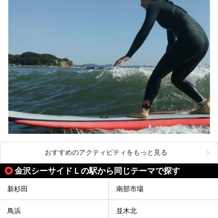
───
提供元：株式会社西武・プリンスホテルズワールドワイド
【PR】
この記事は箱根 芦ノ湖畔蛸川温泉 龍宮殿のPR記事です。
おすすめのアクティビティをもっと見る
金沢シーサイドＬの駅から同じテーマで探す
新杉田
南部市場
鳥浜
並木北