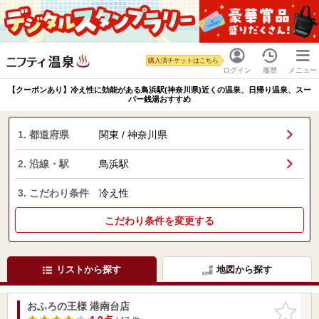
購入済チケットはこちら
ログイン
履歴
メニュー
【クーポンあり】冷え性に効能がある鳥浜駅(神奈川県)近くの温泉、日帰り温泉、スー
パー銭湯おすすめ
1. 都道府県
関東 / 神奈川県
2. 沿線・駅
鳥浜駅
3. こだわり条件
冷え性
こだわり条件を変更する
リストから探す
地図から探す
おふろの王様 港南台店
お気に入
りに追加