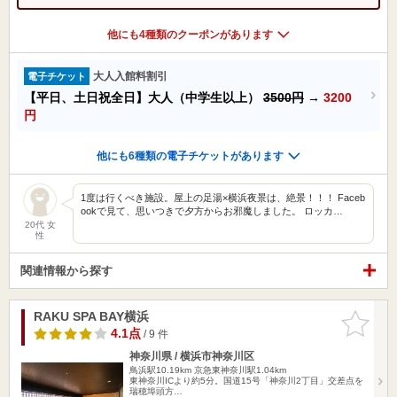
他にも4種類のクーポンがあります
大人入館料割引
電子チケット
【平日、土日祝全日】大人（中学生以上）
3500円
→
3200
円
他にも6種類の電子チケットがあります
1度は行くべき施設。屋上の足湯×横浜夜景は、絶景！！！ Faceb
ookで見て、思いつきで夕方からお邪魔しました。 ロッカ…
20代 女
性
関連情報から探す
RAKU SPA BAY横浜
お気に入
りに追加
4.1点
/ 9 件
神奈川県 / 横浜市神奈川区
鳥浜駅10.19km
京急東神奈川駅1.04km
東神奈川ICより約5分。国道15号「神奈川2丁目」交差点を
瑞穂埠頭方…