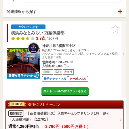
性
関連情報から探す
お気に入
今空いています
りに追加
横浜みなとみらい 万葉倶楽部
3.7点
/ 207 件
神奈川県 / 横浜市中区
鳥浜駅8.77km
みなとみらい駅529m
みなとみらい線 みなとみらい駅、クイーンズスクエア横浜
より徒歩5分首…
営業時間 0:00～24:00
入浴料金 2,000円～
日帰り
宿泊
冷え性
電子チケットあり
クーポンあり
楽天トラベルの宿泊プランを見る
【百名湯受賞記念】入館料+セルフドリンク1杯 割引
期間限定
（入湯税別途）【12701】
通常
4,260円相当
→
3,760円（500円お得！）