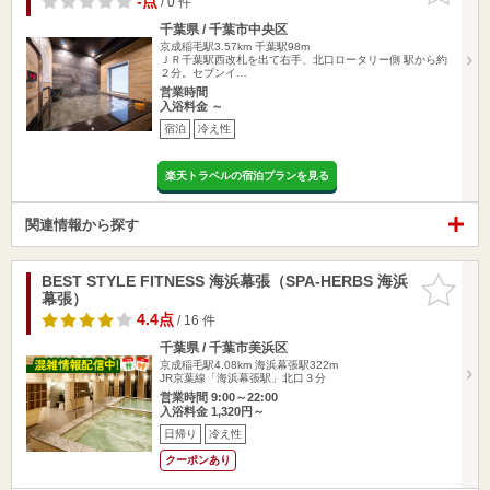
-点
/ 0 件
千葉県 / 千葉市中央区
京成稲毛駅3.57km
千葉駅98m
ＪＲ千葉駅西改札を出て右手、北口ロータリー側 駅から約
２分。セブンイ…
営業時間
入浴料金 ～
宿泊
冷え性
楽天トラベルの宿泊プランを見る
関連情報から探す
BEST STYLE FITNESS 海浜幕張（SPA-HERBS 海浜
お気に入
幕張）
りに追加
4.4点
/ 16 件
千葉県 / 千葉市美浜区
京成稲毛駅4.08km
海浜幕張駅322m
JR京葉線「海浜幕張駅」北口３分
営業時間 9:00～22:00
入浴料金 1,320円～
日帰り
冷え性
クーポンあり