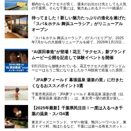
都内からもアクセスが良く、週末のお出かけ先としても人気
の千葉県。そんな千葉には、魅力あふれるスーパー銭湯がた
くさんあります。
待ってました！新しい魅力たっぷりの進化を遂げた
「サウナでしっかりととのいたい」「海が見える絶景で非日
「スパ＆ホテル 舞浜ユーラシア」がリニューアル
常を味わいたい」「子連れでも気兼ねなく1日過ごした
い」。
オープン
そんな多様なニーズに応える施設が揃っているため、その日
「スパ＆ホテル 舞浜ユーラシア」の“スパエリア”が、2025
の目的に合った施設がきっと見つかるはずです。
年7月からの大規模リニューアルを経て、2026年1月15日
（木）に再オープン！
さらに最近では、24時間営業で深夜まで滞在できる施設
“AI原田泰造”が登場！花王「サクセス」新ブランド
や、テレワーク・コワーキングスペースを備えた仕事もでき
新設エリアや生まれ変わった浴場・サウナの魅力を、人気キ
るスパも増えており、ただの入浴施設にとどまらない進化を
ムービー公開を記念して体験イベントを開催
ャラクター「ユーラシわん」と一緒にご紹介します。必見の
遂げています。
マル秘情報がたっぷり。ぜひチェックしてみてください！
9月15日から放映されている、花王サクセスの新ブランドム
───
本記事では、人気スーパー銭湯から絶景施設、コワーキング
ービーはもうご覧になりましたか？AI技術で若返った原田泰
提供元：SPA＆HOTEL舞浜ユーラシア【PR】
スペースや休憩スペースが充実した施設、子連れファミリー
造さんが登場して、“前を向くチカラに”というメッセージを
この記事はSPA＆HOTEL舞浜ユーラシアのPRレポート記事
向けの施設など、目的に合わせたおすすめの施設を紹介しま
伝えるムービーです。公開を記念して、スパメッツァおおた
です。
「JFA夢フィールド 幕張温泉 湯楽の里」に行きた
す。
か竜泉寺の湯にて体験イベントを開催。花王サクセスの製品
くなるおススメポイント3選
が無料で試せるチャンスです！
千葉県でスーパー銭湯選びに困った際は、ぜひ参考にしてく
───
ださい。
千葉市美浜区の「JFA夢フィールド 幕張温泉 湯楽の里（以
提供元：花王株式会社【PR】
下、幕張温泉 湯楽の里）」は、東京湾一望の絶景が楽しめ
この記事は花王株式会社商品のPRレポート記事です。
る日帰り温泉です。
設備も天然温泉の露天風呂、サウナ、岩盤浴のほか、高濃度
【2025年最新】千葉県民注目！一度は入るべき千
炭酸泉、海の見えるお休み処や食事処、展望抜群の屋上ま
葉の温泉・スパ34選
で、年代を問わずたっぷり楽しめます。
東京ディズニーランド、マザー牧場、鴨川シーワールド、東
今回は人気のこの施設の中でも、特におススメしたい3つの
京ドイツ村、海ほたるなど、千葉には遊べる有名スポットが
ポイントについて厳選してお届けします。読めばきっと、行
たくさん。そんな千葉県は温泉・スパもすごいんです！千葉
きたくなること間違いなし！