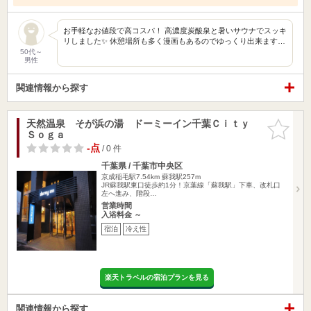
お手軽なお値段で高コスパ！ 高濃度炭酸泉と暑いサウナでスッキ
リしました✨ 休憩場所も多く漫画もあるのでゆっくり出来ます…
50代～
男性
関連情報から探す
天然温泉 そが浜の湯 ドーミーイン千葉Ｃｉｔｙ
お気に入
Ｓｏｇａ
りに追加
-点
/ 0 件
千葉県 / 千葉市中央区
京成稲毛駅7.54km
蘇我駅257m
JR蘇我駅東口徒歩約1分！京葉線「蘇我駅」下車、改札口
左へ進み、階段…
営業時間
入浴料金 ～
宿泊
冷え性
楽天トラベルの宿泊プランを見る
関連情報から探す