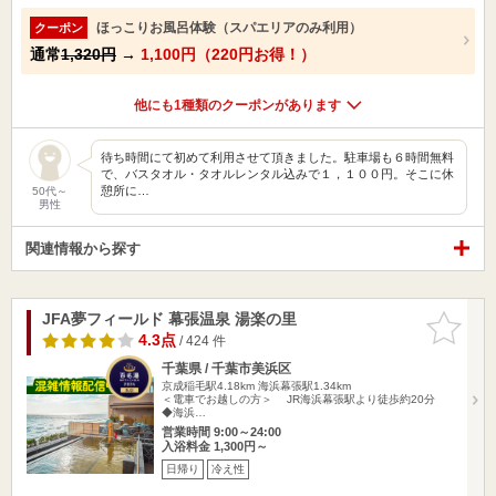
ほっこりお風呂体験（スパエリアのみ利用）
クーポン
通常
1,320円
→
1,100円（220円お得！）
他にも1種類のクーポンがあります
待ち時間にて初めて利用させて頂きました。駐車場も６時間無料
で、バスタオル・タオルレンタル込みで１，１００円。そこに休
憩所に…
50代～
男性
関連情報から探す
JFA夢フィールド 幕張温泉 湯楽の里
お気に入
りに追加
4.3点
/ 424 件
千葉県 / 千葉市美浜区
京成稲毛駅4.18km
海浜幕張駅1.34km
＜電車でお越しの方＞ JR海浜幕張駅より徒歩約20分
◆海浜…
営業時間 9:00～24:00
入浴料金 1,300円～
日帰り
冷え性