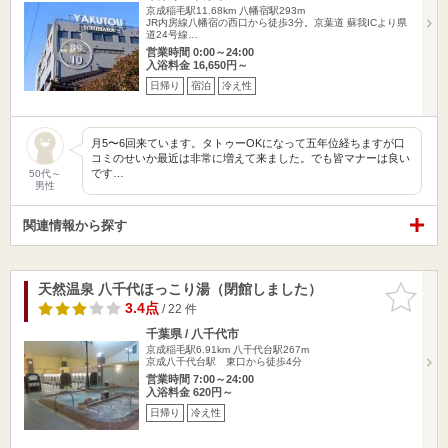
京成稲毛駅11.68km
八幡宿駅293m
JR内房線八幡宿の西口から徒歩3分。京葉道 蘇我ICより県
道24号線…
営業時間 0:00～24:00
入浴料金 16,650円～
日帰り
宿泊
冷え性
月5〜6回来ています。タトゥーOKになって五年位経ちますが口
コミのせいか最近は非常に増えて来ました。でも皆マナーは良い
です…
50代～
男性
関連情報から探す
天然温泉 八千代ほっこり湯（閉館しました）
お気に入
りに追加
3.4点
/ 22 件
千葉県 / 八千代市
京成稲毛駅6.91km
八千代台駅267m
京成八千代台駅 東口から徒歩4分
営業時間 7:00～24:00
入浴料金 620円～
日帰り
冷え性