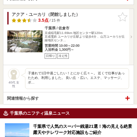
アクア・ユーカリ（閉館しました）
お気に入
りに追加
3.5点
/ 15 件
千葉県 / 佐倉市
京成稲毛駅11.69km
地区センター駅120m
京成電鉄 ユーカリが丘駅より徒歩4分 、山万ユーカリが丘
線地区センタ…
営業時間 10:00～22:00
入浴料金 1,300円～
日帰り
冷え性
子連れで1日中過ごしたい！とにかく広々～。 近くで仕事があっ
たため、利用しました。 良い点 ・広い。エステ、マッサージ、
ボ…
40代 女
性
関連情報から探す
千葉県のニフティ温泉ニュース
千葉県で人気のスーパー銭湯21選！海の見える絶景
露天やテレワーク対応施設もご紹介