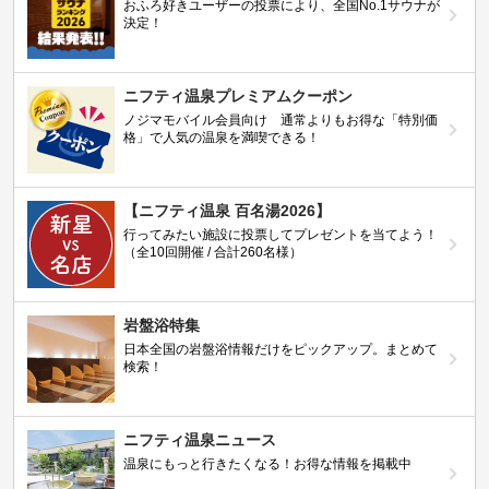
おふろ好きユーザーの投票により、全国No.1サウナが
決定！
ニフティ温泉プレミアムクーポン
ノジマモバイル会員向け 通常よりもお得な「特別価
格」で人気の温泉を満喫できる！
【ニフティ温泉 百名湯2026】
行ってみたい施設に投票してプレゼントを当てよう！
（全10回開催 / 合計260名様）
岩盤浴特集
日本全国の岩盤浴情報だけをピックアップ。まとめて
検索！
ニフティ温泉ニュース
温泉にもっと行きたくなる！お得な情報を掲載中