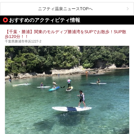
県で生まれ、千葉県で育ち、つい最近まで千葉在住だった私
がお勧めする、一度は入るべき千葉の温泉・スパ34選をま
ニフティ温泉ニュースTOPへ
とめました。
おすすめのアクティビティ情報
【千葉・勝浦】関東のモルディブ勝浦湾をSUPでお散歩！SUP散
歩120分！！
千葉県勝浦市串浜1227-2