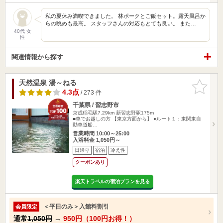
私の夏休み満喫できました。 林ポークとご飯セット。露天風呂か
らの眺めも最高。 スタッフさんの対応もとても良い。 また…
40代 女
性
関連情報から探す
天然温泉 湯～ねる
お気に入
りに追加
4.3点
/ 273 件
千葉県 / 習志野市
京成稲毛駅7.29km
新習志野駅175m
■車でお越しの方 【東京方面から】 ●ルート１：東関東自
動車道船…
営業時間 10:00～25:00
入浴料金 1,050円～
日帰り
宿泊
冷え性
クーポンあり
楽天トラベルの宿泊プランを見る
＜平日のみ＞入館料割引
会員限定
通常
1,050円
→
950円（100円お得！）