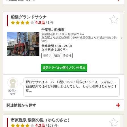
船橋グランドサウナ
お気に入
りに追加
4.0点
/ 1 件
千葉県 / 船橋市
京成稲毛駅11.41km
船橋駅219m
東京駅より総武快速線で29分 成田空港より京成線特急で約
50分 …
営業時間 4:00～24:00
入浴料金 2,200円～
日帰り
宿泊
冷え性
楽天トラベルの宿泊プランを見る
駅前サウナはスーパー銭湯に比べて割高というイメージがあり、
宿泊以外では殆ど利用しませんでした。 しかし都内はともかく千
葉…
50代～
女性
関連情報から探す
市原温泉 湯楽の里（ゆらのさと）
お気に入
りに追加
4.3点
/ 158 件