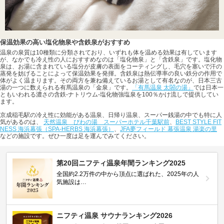
保温効果の高い塩化物泉や含鉄泉がおすすめ
温泉の泉質は10種類に分類されており、いずれも体を温める効果は有しています
が、なかでも冷え性の人におすすめなのは「塩化物泉」と「含鉄泉」です。塩化物
泉は、お湯に含まれている塩分が皮膚の表面をコーティングし、毛穴を塞いで汗の
蒸発を妨げることによって保温効果を発揮。含鉄泉は熱伝導率の良い鉄分の作用で
体がよく温まります。その両方を兼ね備えているお湯として有名なのが、日本三古
湯の一つに数えられる有馬温泉の「金泉」です。
「有馬温泉 太閤の湯」
では日本一
ともいわれる濃さの含鉄-ナトリウム-塩化物強塩泉を100％かけ流しで提供してい
ます。
京成稲毛駅の冷え性に効能がある温泉、日帰り温泉、スーパー銭湯の中でも特に人
気があるのは、
天然温泉 びわの湯 スーパーホテル千葉駅前
、
BEST STYLE FIT
NESS 海浜幕張（SPA-HERBS 海浜幕張）
、
JFA夢フィールド 幕張温泉 湯楽の里
などの施設です。ぜひ一度は足を運んでみてください。
第20回ニフティ温泉年間ランキング2025
全国約2.2万件の中から頂点に選ばれた、2025年の人
気施設は…
ニフティ温泉 サウナランキング2026