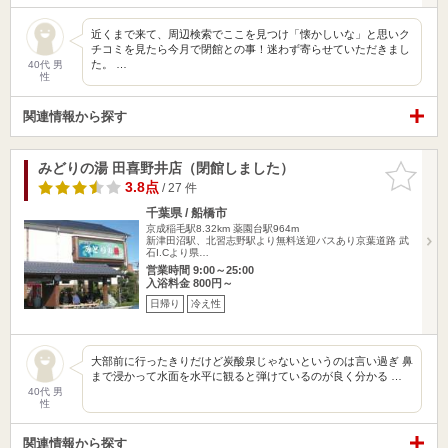
近くまで来て、周辺検索でここを見つけ「懐かしいな」と思いク
チコミを見たら今月で閉館との事！迷わず寄らせていただきまし
た。 …
40代 男
性
関連情報から探す
みどりの湯 田喜野井店（閉館しました）
お気に入
りに追加
3.8点
/ 27 件
千葉県 / 船橋市
京成稲毛駅8.32km
薬園台駅964m
新津田沼駅、北習志野駅より無料送迎バスあり京葉道路 武
石I.Cより県…
営業時間 9:00～25:00
入浴料金 800円～
日帰り
冷え性
大部前に行ったきりだけど炭酸泉じゃないというのは言い過ぎ 鼻
まで浸かって水面を水平に観ると弾けているのが良く分かる …
40代 男
性
関連情報から探す