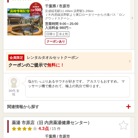
千葉県 / 市原市
京成稲毛駅11.49km
浜野駅1.26km
ＪＲ内房線浜野駅より東口ロータリーから小湊バス「ロン
グウッドステーシ…
営業時間 9:00～25:00
入浴料金 980円～
日帰り
冷え性
クーポンあり
レンタルタオルセットクーポン
会員限定
クーポンのご提示で
無料に！
塩がたっぷりあるサウナが好きです。 アカスリもおすすめ。 マ
ッサージ機で癒されて、極上の気分で帰ります。
30代 女
性
関連情報から探す
薬湯 市原店（旧 内房薬湯健康センター）
お気に入
りに追加
4.3点
/ 15 件
千葉県 / 市原市