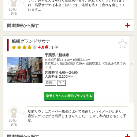
サウナ好きな人なら行く価値あります。駅近でサクッと行けます
ね。高温サウナは本当に熱いです。浴槽も広くて疲れを癒してく
れます…
50代～
男性
関連情報から探す
船橋グランドサウナ
お気に入
りに追加
4.0点
/ 1 件
千葉県 / 船橋市
京成稲毛駅11.41km
船橋駅219m
東京駅より総武快速線で29分 成田空港より京成線特急で約
50分 …
営業時間 4:00～24:00
入浴料金 2,200円～
日帰り
宿泊
楽天トラベルの宿泊プランを見る
駅前サウナはスーパー銭湯に比べて割高というイメージがあり、
宿泊以外では殆ど利用しませんでした。 しかし都内はともかく千
葉…
50代～
女性
関連情報から探す