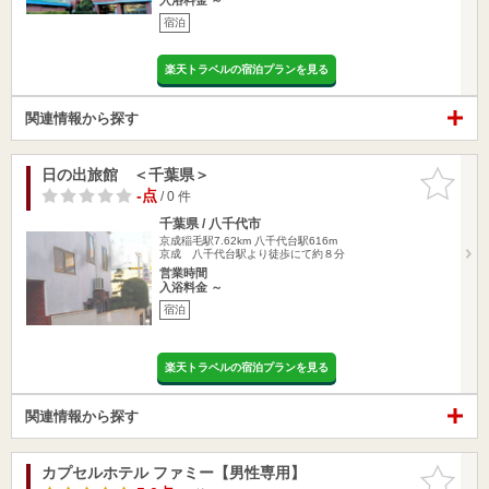
宿泊
楽天トラベルの宿泊プランを見る
関連情報から探す
日の出旅館 ＜千葉県＞
お気に入
りに追加
-点
/ 0 件
千葉県 / 八千代市
京成稲毛駅7.62km
八千代台駅616m
京成 八千代台駅より徒歩にて約８分
営業時間
入浴料金 ～
宿泊
楽天トラベルの宿泊プランを見る
関連情報から探す
カプセルホテル ファミー【男性専用】
お気に入