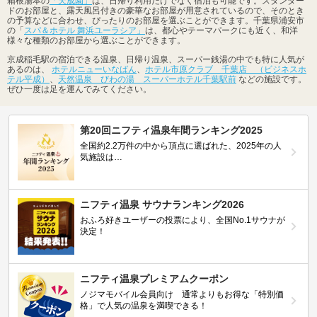
箱根湯本の
「天成園」
は、日帰り利用だけでなく宿泊も可能です。スタンダー
ドのお部屋と、露天風呂付きの豪華なお部屋が用意されているので、そのとき
の予算などに合わせ、ぴったりのお部屋を選ぶことができます。千葉県浦安市
の「
スパ＆ホテル 舞浜ユーラシア」
は、都心やテーマパークにも近く、和洋
様々な種類のお部屋から選ぶことができます。
京成稲毛駅の宿泊できる温泉、日帰り温泉、スーパー銭湯の中でも特に人気が
あるのは、
ホテルニューいなばん
、
ホテル市原クラブ 千葉店 （ビジネスホ
テル平成）
、
天然温泉 びわの湯 スーパーホテル千葉駅前
などの施設です。
ぜひ一度は足を運んでみてください。
第20回ニフティ温泉年間ランキング2025
全国約2.2万件の中から頂点に選ばれた、2025年の人
気施設は…
ニフティ温泉 サウナランキング2026
おふろ好きユーザーの投票により、全国No.1サウナが
決定！
ニフティ温泉プレミアムクーポン
ノジマモバイル会員向け 通常よりもお得な「特別価
格」で人気の温泉を満喫できる！