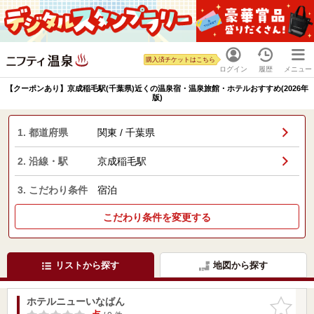
購入済チケットはこちら
ログイン
履歴
メニュー
【クーポンあり】京成稲毛駅(千葉県)近くの温泉宿・温泉旅館・ホテルおすすめ(2026年
版)
1. 都道府県
関東 / 千葉県
2. 沿線・駅
京成稲毛駅
3. こだわり条件
宿泊
こだわり条件を変更する
リストから探す
地図から探す
ホテルニューいなばん
お気に入
りに追加