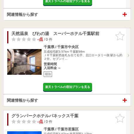
楽天トラベルの宿泊プランを見る
関連情報から探す
天然温泉 びわの湯 スーパーホテル千葉駅前
お気に入
りに追加
-点
/ 0 件
千葉県 / 千葉市中央区
京成稲毛駅3.57km
千葉駅98m
ＪＲ千葉駅西改札を出て右手、北口ロータリー側 駅から約
２分。セブンイ…
営業時間
入浴料金 ～
宿泊
楽天トラベルの宿泊プランを見る
関連情報から探す
グランパークホテルパネックス千葉
お気に入
りに追加
-点
/ 0 件
千葉県 / 千葉市若葉区
京成稲毛駅3.67km
作草部駅1.13km