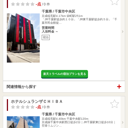
りに追加
-点
/ 0 件
千葉県 / 千葉市中央区
京成稲毛駅4.17km
栄町駅251m
「JR千葉駅徒歩約１０分」「JR東千葉駅徒歩約５分」「千
葉市民会館徒…
営業時間
入浴料金 ～
宿泊
楽天トラベルの宿泊プランを見る
関連情報から探す
ホテルシュランザＣＨＩＢＡ
お気に入
りに追加
-点
/ 0 件
千葉県 / 千葉市中央区
京成稲毛駅4.40km
千葉中央駅120m
京成線千葉中央駅西口徒歩2分｜JR千葉駅東口徒歩10分｜
空港リムジン…