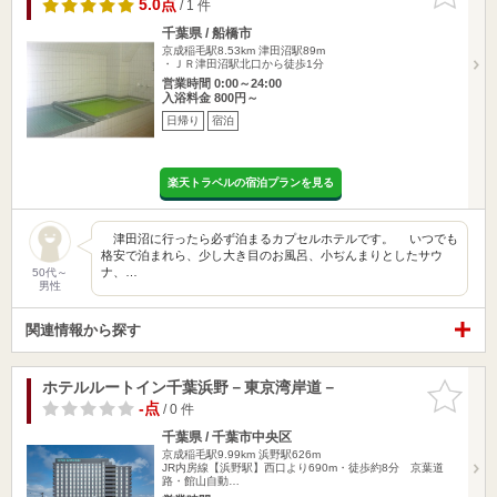
りに追加
5.0点
/ 1 件
千葉県 / 船橋市
京成稲毛駅8.53km
津田沼駅89m
・ＪＲ津田沼駅北口から徒歩1分
営業時間 0:00～24:00
入浴料金 800円～
日帰り
宿泊
楽天トラベルの宿泊プランを見る
津田沼に行ったら必ず泊まるカプセルホテルです。 いつでも
格安で泊まれら、少し大き目のお風呂、小ぢんまりとしたサウ
ナ、…
50代～
男性
関連情報から探す
ホテルルートイン千葉浜野－東京湾岸道－
お気に入
りに追加
-点
/ 0 件
千葉県 / 千葉市中央区
京成稲毛駅9.99km
浜野駅626m
JR内房線【浜野駅】西口より690m・徒歩約8分 京葉道
路・館山自動…