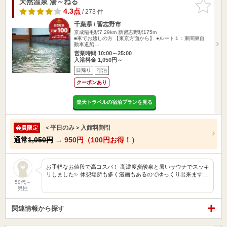
天然温泉 湯～ねる
お気に入
りに追加
4.3点
/ 273 件
千葉県 / 習志野市
京成稲毛駅7.29km
新習志野駅175m
■車でお越しの方 【東京方面から】 ●ルート１：東関東自
動車道船…
営業時間 10:00～25:00
入浴料金 1,050円～
日帰り
宿泊
クーポンあり
楽天トラベルの宿泊プランを見る
＜平日のみ＞入館料割引
会員限定
通常
1,050円
→
950円（100円お得！）
お手軽なお値段で高コスパ！ 高濃度炭酸泉と暑いサウナでスッキ
リしました✨ 休憩場所も多く漫画もあるのでゆっくり出来ます…
50代～
男性
関連情報から探す