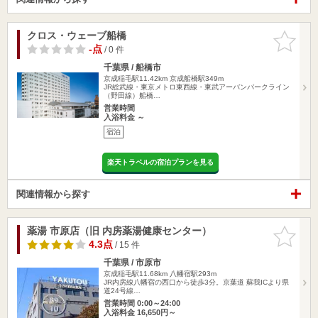
クロス・ウェーブ船橋
お気に入
りに追加
-点
/ 0 件
千葉県 / 船橋市
京成稲毛駅11.42km
京成船橋駅349m
JR総武線・東京メトロ東西線・東武アーバンパークライン
（野田線）船橋…
営業時間
入浴料金 ～
宿泊
楽天トラベルの宿泊プランを見る
関連情報から探す
薬湯 市原店（旧 内房薬湯健康センター）
お気に入
りに追加
4.3点
/ 15 件
千葉県 / 市原市
京成稲毛駅11.68km
八幡宿駅293m
JR内房線八幡宿の西口から徒歩3分。京葉道 蘇我ICより県
道24号線…
営業時間 0:00～24:00
入浴料金 16,650円～