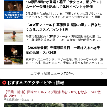
“AI原田泰造”が登場！花王「サクセス」新ブランド
や、テレワーク・コワーキングスペースを備えた仕事もでき
新設エリアや生まれ変わった浴場・サウナの魅力を、人気キ
るスパも増えており、ただの入浴施設にとどまらない進化を
ムービー公開を記念して体験イベントを開催
ャラクター「ユーラシわん」と一緒にご紹介します。必見の
遂げています。
マル秘情報がたっぷり。ぜひチェックしてみてください！
9月15日から放映されている、花王サクセスの新ブランドム
───
本記事では、人気スーパー銭湯から絶景施設、コワーキング
ービーはもうご覧になりましたか？AI技術で若返った原田泰
提供元：SPA＆HOTEL舞浜ユーラシア【PR】
スペースや休憩スペースが充実した施設、子連れファミリー
造さんが登場して、“前を向くチカラに”というメッセージを
この記事はSPA＆HOTEL舞浜ユーラシアのPRレポート記事
向けの施設など、目的に合わせたおすすめの施設を紹介しま
伝えるムービーです。公開を記念して、スパメッツァおおた
です。
「JFA夢フィールド 幕張温泉 湯楽の里」に行きた
す。
か竜泉寺の湯にて体験イベントを開催。花王サクセスの製品
くなるおススメポイント3選
が無料で試せるチャンスです！
千葉県でスーパー銭湯選びに困った際は、ぜひ参考にしてく
───
ださい。
千葉市美浜区の「JFA夢フィールド 幕張温泉 湯楽の里（以
提供元：花王株式会社【PR】
下、幕張温泉 湯楽の里）」は、東京湾一望の絶景が楽しめ
この記事は花王株式会社商品のPRレポート記事です。
る日帰り温泉です。
設備も天然温泉の露天風呂、サウナ、岩盤浴のほか、高濃度
【2025年最新】千葉県民注目！一度は入るべき千
炭酸泉、海の見えるお休み処や食事処、展望抜群の屋上ま
葉の温泉・スパ34選
で、年代を問わずたっぷり楽しめます。
東京ディズニーランド、マザー牧場、鴨川シーワールド、東
今回は人気のこの施設の中でも、特におススメしたい3つの
京ドイツ村、海ほたるなど、千葉には遊べる有名スポットが
ポイントについて厳選してお届けします。読めばきっと、行
たくさん。そんな千葉県は温泉・スパもすごいんです！千葉
きたくなること間違いなし！
県で生まれ、千葉県で育ち、つい最近まで千葉在住だった私
がお勧めする、一度は入るべき千葉の温泉・スパ34選をま
ニフティ温泉ニュースTOPへ
とめました。
おすすめのアクティビティ情報
【千葉・勝浦】関東のモルディブ勝浦湾をSUPでお散歩！SUP散
歩120分！！
千葉県勝浦市串浜1227-2