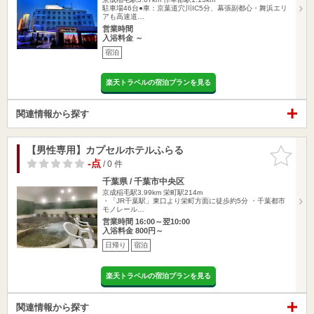
駐車場46台●車：京葉道穴川IC5分、幕張副都心・舞浜エリ
アも高速道…
営業時間
入浴料金 ～
宿泊
楽天トラベルの宿泊プランを見る
関連情報から探す
【男性専用】カプセルホテルふらる
お気に入
りに追加
-点
/ 0 件
千葉県 / 千葉市中央区
京成稲毛駅3.99km
栄町駅214m
・「JR千葉駅」東口より栄町方面に徒歩約5分 ・千葉都市
モノレール…
営業時間 16:00～翌10:00
入浴料金 800円～
日帰り
宿泊
楽天トラベルの宿泊プランを見る
関連情報から探す