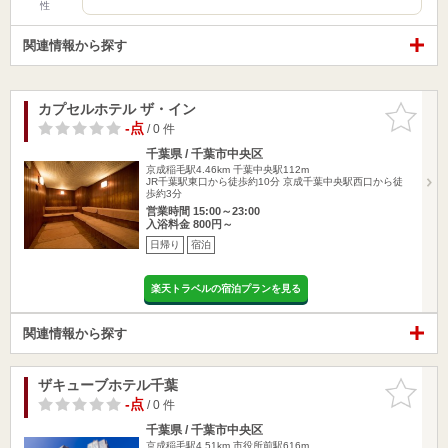
性
関連情報から探す
カプセルホテル ザ・イン
お気に入
りに追加
-点
/ 0 件
千葉県 / 千葉市中央区
京成稲毛駅4.46km
千葉中央駅112m
JR千葉駅東口から徒歩約10分 京成千葉中央駅西口から徒
歩約3分
営業時間 15:00～23:00
入浴料金 800円～
日帰り
宿泊
楽天トラベルの宿泊プランを見る
関連情報から探す
ザキューブホテル千葉
お気に入
りに追加
-点
/ 0 件
千葉県 / 千葉市中央区
京成稲毛駅4.51km
市役所前駅616m