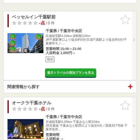
ベッセルイン千葉駅前
お気に入
りに追加
-点
/ 0 件
千葉県 / 千葉市中央区
京成稲毛駅4.04km
栄町駅100m
JR千葉駅東口より徒歩約5分/京成千葉駅より徒歩約5分/千
葉都市モノ…
営業時間 15:00～21:00
入浴料金 1,000円～
宿泊
楽天トラベルの宿泊プランを見る
関連情報から探す
オークラ千葉ホテル
お気に入
りに追加
-点
/ 0 件
千葉県 / 千葉市中央区
京成稲毛駅4.05km
千葉みなと駅328m
JR京葉線 千葉みなと駅西口より徒歩5分／国道357号線 千
葉市役所…
営業時間
入浴料金 ～