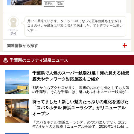
日帰り
宿泊
月5〜6回来ています。タトゥーOKになって五年位経ちますが口
コミのせいか最近は非常に増えて来ました。でも皆マナーは良い
です…
50代～
男性
関連情報から探す
千葉県のニフティ温泉ニュース
千葉県で人気のスーパー銭湯21選！海の見える絶景
露天やテレワーク対応施設もご紹介
都内からもアクセスが良く、週末のお出かけ先としても人気
の千葉県。そんな千葉には、魅力あふれるスーパー銭湯がた
くさんあります。
待ってました！新しい魅力たっぷりの進化を遂げた
「サウナでしっかりととのいたい」「海が見える絶景で非日
「スパ＆ホテル 舞浜ユーラシア」がリニューアル
常を味わいたい」「子連れでも気兼ねなく1日過ごした
い」。
オープン
そんな多様なニーズに応える施設が揃っているため、その日
「スパ＆ホテル 舞浜ユーラシア」の“スパエリア”が、2025
の目的に合った施設がきっと見つかるはずです。
年7月からの大規模リニューアルを経て、2026年1月15日
（木）に再オープン！
さらに最近では、24時間営業で深夜まで滞在できる施設