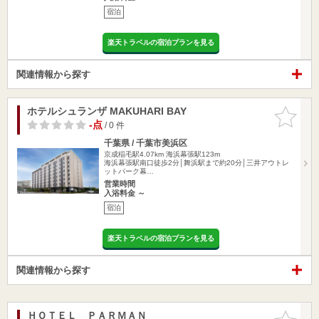
宿泊
楽天トラベルの宿泊プランを見る
関連情報から探す
ホテルシュランザ MAKUHARI BAY
お気に入
りに追加
-点
/ 0 件
千葉県 / 千葉市美浜区
京成稲毛駅4.07km
海浜幕張駅123m
海浜幕張駅南口徒歩2分│舞浜駅まで約20分│三井アウトレ
ットパーク幕…
営業時間
入浴料金 ～
宿泊
楽天トラベルの宿泊プランを見る
関連情報から探す
ＨＯＴＥＬ ＰＡＲＭＡＮ
お気に入