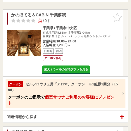
かのほてる＆CABIN 千葉蘇我
お気に入
りに追加
-点
/ 0 件
千葉県 / 千葉市中央区
京成稲毛駅5.83km
本千葉駅1.04km
蘇我駅西口よりハーバーシティ無料シャトルバス 有
営業時間 10:00～24:00
入浴料金 7,200円～
日帰り
宿泊
クーポンあり
楽天トラベルの宿泊プランを見る
セルフロウリュ用「アロマ」クーポン ※1組様1回分（15
クーポン
ml）
クーポンのご提示で
個室サウナご利用のお客様にプレゼン
ト
関連情報から探す