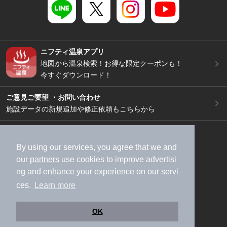
ニフティ温泉アプリ
地図から温泉検索！お得な限定クーポンも！
今すぐダウンロード！
ご意見ご要望 ・お問い合わせ
施設データの新規追加や修正依頼もこちらから
スマートフォン
/
PC
加盟店募集（資料請求）
広告出稿のご案内
By using our services, you agree that we and
our
partners
use cookies to improve advertisi
利用規約
ライフスタイルMEMBERS+規約
ng and enhance your experience on our servi
特定商取引法に基づく表記
ヘルプ
採用情報
ces.
Learn more
運営会社
個人情報保護ポリシー
©NIFTY Lifestyle Co., Ltd.
OK