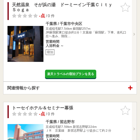
天然温泉 そが浜の湯 ドーミーイン千葉Ｃｉｔｙ
お気に入
Ｓｏｇａ
りに追加
-点
/ 0 件
千葉県 / 千葉市中央区
京成稲毛駅7.54km
蘇我駅257m
JR蘇我駅東口徒歩約1分！京葉線「蘇我駅」下車、改札口
左へ進み、階段…
営業時間
入浴料金 ～
宿泊
楽天トラベルの宿泊プランを見る
関連情報から探す
トーセイホテル＆セミナー幕張
お気に入
りに追加
-点
/ 0 件
千葉県 / 習志野市
京成稲毛駅7.59km
新習志野駅224m
ＪＲ 京葉線 新習志野駅より徒歩にて約２分
営業時間
入浴料金 ～