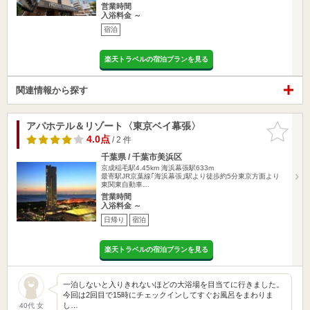
営業時間
入浴料金 ～
宿泊
楽天トラベルの宿泊プランを見る
関連情報から探す
アパホテル＆リゾート〈東京ベイ幕張〉
お気に入
りに追加
4.0点
/ 2 件
千葉県 / 千葉市美浜区
京成稲毛駅4.45km
海浜幕張駅633m
最寄駅JR京葉線｢海浜幕張｣駅より徒歩約5分東京方面より
東関東自動車…
営業時間
入浴料金 ～
日帰り
宿泊
楽天トラベルの宿泊プランを見る
一泊しないと入りきれないほどの大浴場を目当てに行きました。
今回は2回目で15時にチェックインしてすぐお風呂をまわりま
し…
40代 女