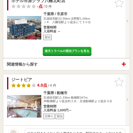
ホテル市原クラブ八幡北町店
お気に入
りに追加
-点
/ 0 件
千葉県 / 市原市
京成稲毛駅10.56km
浜野駅1.06km
ＪＲ 八幡宿駅より徒歩にて３０分
営業時間
入浴料金 ～
宿泊
楽天トラベルの宿泊プランを見る
関連情報から探す
ジートピア
お気に入
りに追加
4.0点
/ 4 件
千葉県 / 船橋市
京成稲毛駅11.33km
船橋駅347m
JR船橋駅より徒歩約２分・京成船橋駅より徒歩３分
営業時間
入浴料金 1,600円～
日帰り
宿泊