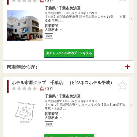
-点
/ 0 件
千葉県 / 千葉市美浜区
京成稲毛駅1.80km
みどり台駅1.22km
【お車】東関東自動車道 湾岸習志野出口から15分 京葉
道路 穴川出…
営業時間
入浴料金 ～
宿泊
楽天トラベルの宿泊プランを見る
関連情報から探す
ホテル市原クラブ 千葉店 （ビジネスホテル平成）
お気に入
りに追加
-点
/ 0 件
千葉県 / 千葉市美浜区
京成稲毛駅2.11km
みどり台駅1.37km
【クルマ】湾岸習志野インターより20分【電車】JR稲毛海
岸駅・千葉み…
営業時間
入浴料金 ～
宿泊