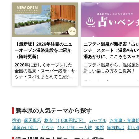
【最新版】2026年注目のニュ
ニフティ温泉が新提案「占
ーオープン温浴施設をご紹介
ンチ」スタート！温泉×占い
（随時更新）
湯あがりに、こころもスッ
2026年に新しくオープンした
ニフティ温泉から、温浴施
全国の温泉・スーパー銭湯・サ
新しい楽しみ方をご提案！
ウナ・スパをまとめてご紹介！
※随時更新しています
温泉で体を癒したあとに、
でこころもスッキリ──そん
天然温泉や露天風呂、注目のサ
新体験が楽しめる「占いベ
ウナなど、こだわりの魅力がつ
チ」を展開中♨
まったスポットが続々登場して
熊本県の人気テーマから探す
います。
手相やタロットなど気軽に
現地取材記事もあわせて紹介し
める占いで、“ととのう”お
宿泊
露天風呂
格安（1,000円以下）
カップル
お食事・食事
ていますので、気になる施設は
時間を、もっと特別に。
源泉かけ流し
サウナ
ひとり旅・一人旅
旅館
家族風呂
切り
ぜひチェックして次のおでかけ
先の参考にしてみてください