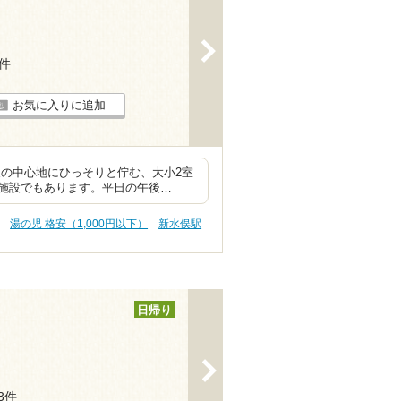
>
1件
お気に入りに追加
泉の中心地にひっそりと佇む、大小2室
施設でもあります。平日の午後…
湯の児 格安（1,000円以下）
新水俣駅
日帰り
>
13件