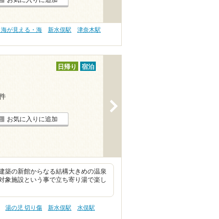
 海が見える・海
新水俣駅
津奈木駅
日帰り
宿泊
3件
>
お気に入りに追加
建築の新館からなる結構大きめの温泉
対象施設という事で立ち寄り湯で楽し
湯の児 切り傷
新水俣駅
水俣駅