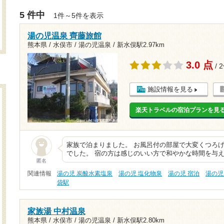
5 件中
1件～5件を表示
湯の児温泉 齊藤旅館
熊本県 / 水俣市 / 湯の児温泉 /
新水俣駅2.97km
3.0 点
/ 
施設情報を見る
楽天トラベルの宿泊プランを見
家族で泊まりました。 お風呂付の部屋で大変くつろげ
でした。 宿の方は感じのいい方で和やかな時間を与え
匿名
関連情報
湯の児 炭酸水素塩泉
湯の児 塩化物泉
湯の児 宿泊
湯の児
袋駅
家族湯 中村温泉
熊本県 / 水俣市 / 湯の児温泉 /
新水俣駅2.80km