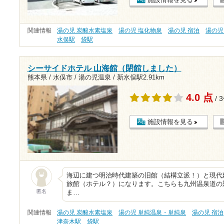
関連情報
湯の児 炭酸水素塩泉
湯の児 塩化物泉
湯の児 宿泊
湯の児
水俣駅
袋駅
シーサイドホテル 山海館（閉館しました）
熊本県 / 水俣市 / 湯の児温泉 /
新水俣駅2.91km
4.0 点
/ 
施設情報を見る
海辺に建つ明治時代建築の旧館（結構立派！）と現代
旅館（ホテル？）になります。こちらも九州温泉道の
匿名
ま…
関連情報
湯の児 炭酸水素塩泉
湯の児 単純温泉・単純泉
湯の児 宿泊
津奈木駅
袋駅