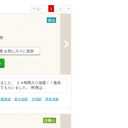
前へ
1
次へ
宿泊
2件
>
お気に入りに追加
る
ました。 ２４時間入り放題！！最高
てもらいました。 料理は…
 糖尿病
新水俣駅
水俣駅
津奈木駅
日帰り