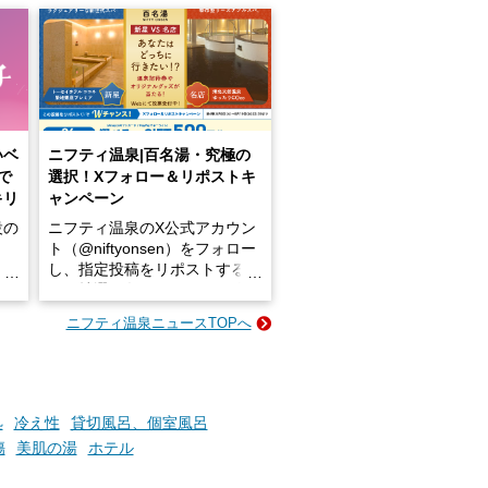
いベ
ニフティ温泉|百名湯・究極の
で
選択！Xフォロー＆リポストキ
キリ
ャンペーン
設の
ニフティ温泉のX公式アカウン
ト（@niftyonsen）をフォロー
し、指定投稿をリポストする
占い
と、抽選で各回26（ふろ）名
な
様（合計260名様）に選べるe-
ニフティ温泉ニュースTOPへ
ン
GIFT500円分をプレゼントい
たします。
楽し
ふろ
処
冷え性
貸切風呂、個室風呂
傷
美肌の湯
ホテル