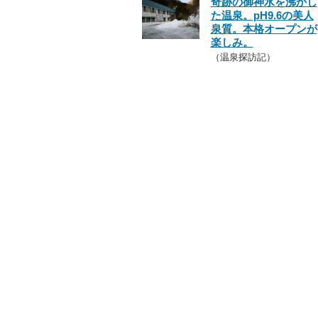
奇跡の御神水を沸かし
た温泉。pH9.6の美人
泉質。本格オープンが
楽しみ。
（温泉探訪記）