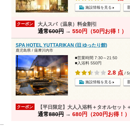
施設情報を見る
大人スパ（温泉）料金割引
クーポン
通常
600円
→
550円（50円お得！）
SPA HOTEL YUTTARIKAN (旧 ゆったり館)
鹿児島県 / 薩摩川内市
■営業時間 7:30～21:50
■入浴料 550円
2.8 点
/ 
施設情報を見る
【平日限定】大人入浴料＋タオルセット＋
クーポン
通常
880円
→
680円（200円お得！）