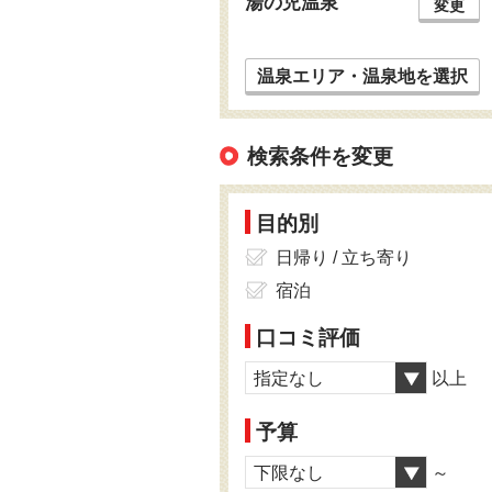
湯の児温泉
変更
温泉エリア・温泉地を選択
検索条件を変更
目的別
日帰り / 立ち寄り
宿泊
口コミ評価
指定なし
以上
予算
下限なし
～