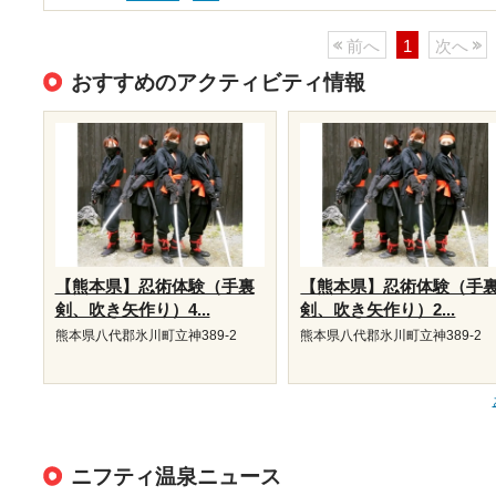
前へ
1
次へ
おすすめのアクティビティ情報
【熊本県】忍術体験（手裏
【熊本県】忍術体験（手
剣、吹き矢作り）4...
剣、吹き矢作り）2...
熊本県八代郡氷川町立神389-2
熊本県八代郡氷川町立神389-2
ニフティ温泉ニュース