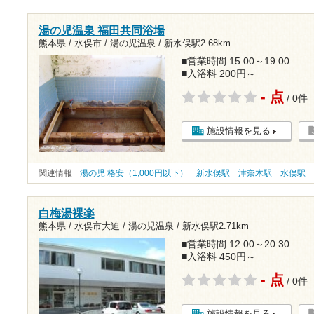
湯の児温泉 福田共同浴場
熊本県 / 水俣市 / 湯の児温泉 /
新水俣駅2.68km
■営業時間 15:00～19:00
■入浴料 200円～
- 点
/ 0件
施設情報を見る
関連情報
湯の児 格安（1,000円以下）
新水俣駅
津奈木駅
水俣駅
白梅湯裸楽
熊本県 / 水俣市大迫 / 湯の児温泉 /
新水俣駅2.71km
■営業時間 12:00～20:30
■入浴料 450円～
- 点
/ 0件
施設情報を見る