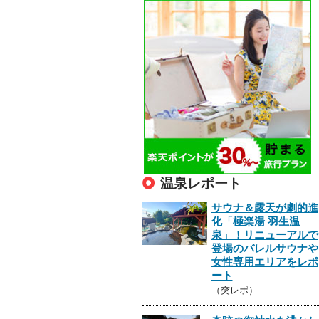
温泉レポート
サウナ＆露天が劇的進
化「極楽湯 羽生温
泉」！リニューアルで
登場のバレルサウナや
女性専用エリアをレポ
ート
（突レポ）