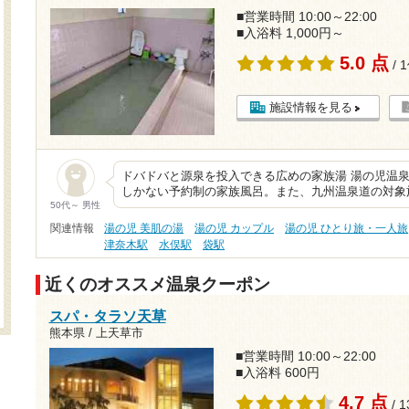
■営業時間 10:00～22:00
■入浴料 1,000円～
5.0 点
/ 
施設情報を見る
ドバドバと源泉を投入できる広めの家族湯 湯の児温
しかない予約制の家族風呂。また、九州温泉道の対象
50代～ 男性
関連情報
湯の児 美肌の湯
湯の児 カップル
湯の児 ひとり旅・一人旅
津奈木駅
水俣駅
袋駅
近くのオススメ温泉クーポン
スパ・タラソ天草
熊本県 / 上天草市
■営業時間 10:00～22:00
■入浴料 600円
4.7 点
/ 