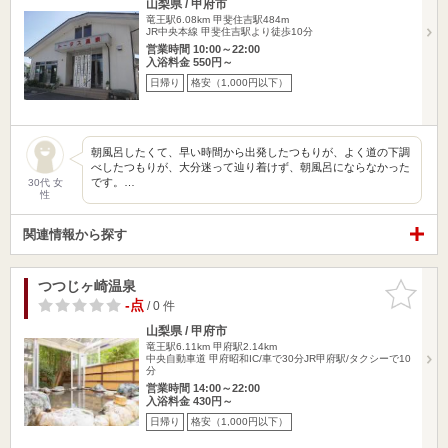
山梨県 / 甲府市
竜王駅6.08km
甲斐住吉駅484m
JR中央本線 甲斐住吉駅より徒歩10分
営業時間 10:00～22:00
入浴料金 550円～
日帰り
格安（1,000円以下）
朝風呂したくて、早い時間から出発したつもりが、よく道の下調
べしたつもりが、大分迷って辿り着けず、朝風呂にならなかった
です。…
30代 女
性
関連情報から探す
つつじヶ崎温泉
お気に入
りに追加
-点
/ 0 件
山梨県 / 甲府市
竜王駅6.11km
甲府駅2.14km
中央自動車道 甲府昭和IC/車で30分JR甲府駅/タクシーで10
分
営業時間 14:00～22:00
入浴料金 430円～
日帰り
格安（1,000円以下）