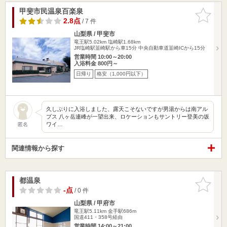
甲斐市民温泉百楽泉
お気に入
りに追加
2.8点
/ 7 件
山梨県 / 甲斐市
竜王駅5.02km
塩崎駅1.68km
JR塩崎駅韮崎駅から車15分 中央自動車道韮崎ICから15分
営業時間 10:00～20:00
入浴料金 800円～
日帰り
格安（1,000円以下）
久しぶりに入浴しました、露天こそないですが男湯からは南アル
プス 八ヶ岳連峰が一望出来、ロケーションもサントリー登美の坂
ワイ…
匿名
関連情報から探す
都温泉
お気に入
りに追加
-点
/ 0 件
山梨県 / 甲府市
竜王駅5.11km
金手駅686m
国道411・358号経由
営業時間 14:00～21:00