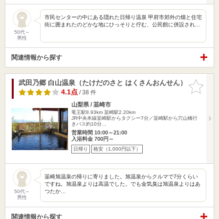
市民センターの中にある隠れた日帰り温泉 甲府市郊外の畑と住宅
街に囲まれたのどかな地にひっそりと佇む、公民館に併設され…
50代～
男性
関連情報から探す
武田乃郷 白山温泉（たけだのさと はくさんおんせん）
お気に入
りに追加
4.1点
/ 38 件
山梨県 / 韮崎市
竜王駅8.93km
韮崎駅2.20km
JR中央本線韮崎駅からタクシー7分／韮崎駅から穴山橋行
きバス約10分…
営業時間 10:00～21:00
入浴料金 700円～
日帰り
格安（1,000円以下）
韮崎旭温泉の帰りに寄りました。旭温泉からクルマで7分くらい
ですね。旭温泉よりは高温でした。でも金気臭は旭温泉よりはあ
つたか…
50代～
男性
関連情報から探す