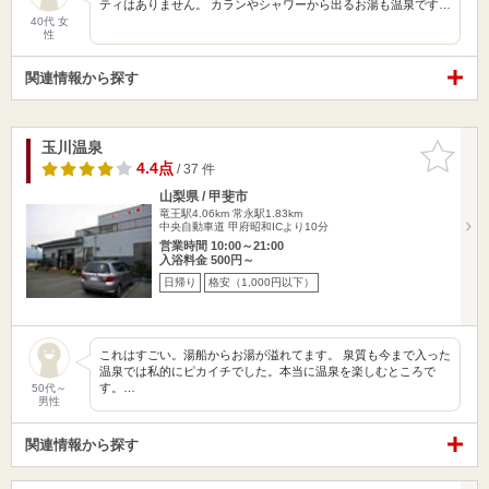
ティはありません。 カランやシャワーから出るお湯も温泉です…
40代 女
性
関連情報から探す
玉川温泉
お気に入
りに追加
4.4点
/ 37 件
山梨県 / 甲斐市
竜王駅4.06km
常永駅1.83km
中央自動車道 甲府昭和ICより10分
営業時間 10:00～21:00
入浴料金 500円～
日帰り
格安（1,000円以下）
これはすごい。湯船からお湯が溢れてます。 泉質も今まで入った
温泉では私的にピカイチでした。本当に温泉を楽しむところで
す。…
50代～
男性
関連情報から探す