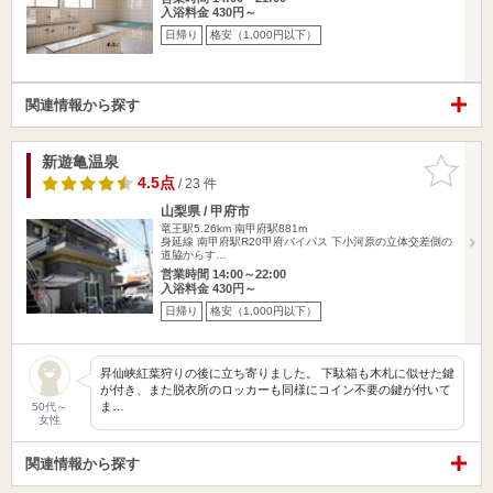
入浴料金 430円～
日帰り
格安（1,000円以下）
関連情報から探す
新遊亀温泉
お気に入
りに追加
4.5点
/ 23 件
山梨県 / 甲府市
竜王駅5.26km
南甲府駅881m
身延線 南甲府駅R20甲府バイパス 下小河原の立体交差側の
道脇からす…
営業時間 14:00～22:00
入浴料金 430円～
日帰り
格安（1,000円以下）
昇仙峡紅葉狩りの後に立ち寄りました。 下駄箱も木札に似せた鍵
が付き、また脱衣所のロッカーも同様にコイン不要の鍵が付いて
ま…
50代～
女性
関連情報から探す