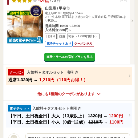
4.4点
/ 75 件
山梨県 / 甲斐市
竜王駅818m
塩崎駅4.15km
JR中央本線 竜王駅より徒歩8分中央高速道路 甲府昭和ICよ
りR20…
営業時間 10:00～23:00
入浴料金 880円～
日帰り
宿泊
格安（1,000円以下）
電子チケットあり
クーポンあり
楽天トラベルの宿泊プランを見る
入館料＋タオルセット 割引き
クーポン
通常
1,320円
→
1,210円（110円お得！）
他にも1種類のクーポンがあります
入館料＋タオルセット 割引き
電子チケット
【平日、土日祝全日】大人（13歳以上）
1320円
→
1200円
【平日、土日祝全日】小人（0歳~12歳）
1210円
→
1100円