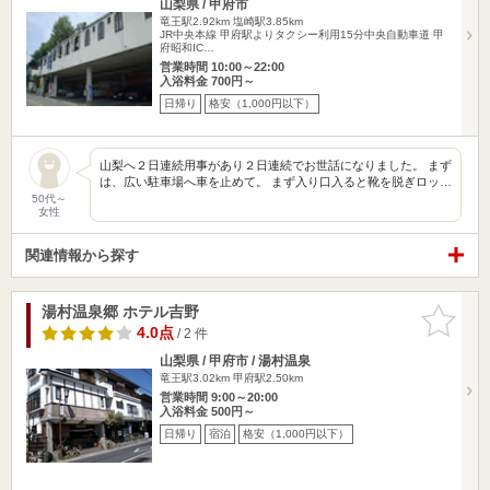
山梨県 / 甲府市
竜王駅2.92km
塩崎駅3.85km
JR中央本線 甲府駅よりタクシー利用15分中央自動車道 甲
府昭和IC…
営業時間 10:00～22:00
入浴料金 700円～
日帰り
格安（1,000円以下）
山梨へ２日連続用事があり２日連続でお世話になりました。 まず
は、広い駐車場へ車を止めて。 まず入り口入ると靴を脱ぎロッ…
50代～
女性
関連情報から探す
湯村温泉郷 ホテル吉野
お気に入
りに追加
4.0点
/ 2 件
山梨県 / 甲府市 / 湯村温泉
竜王駅3.02km
甲府駅2.50km
営業時間 9:00～20:00
入浴料金 500円～
日帰り
宿泊
格安（1,000円以下）