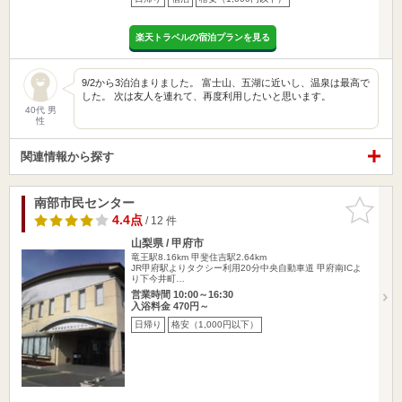
楽天トラベルの宿泊プランを見る
9/2から3泊泊まりました。 富士山、五湖に近いし、温泉は最高で
した。 次は友人を連れて、再度利用したいと思います。
40代 男
性
関連情報から探す
南部市民センター
お気に入
りに追加
4.4点
/ 12 件
山梨県 / 甲府市
竜王駅8.16km
甲斐住吉駅2.64km
JR甲府駅よりタクシー利用20分中央自動車道 甲府南ICよ
り下今井町…
営業時間 10:00～16:30
入浴料金 470円～
日帰り
格安（1,000円以下）