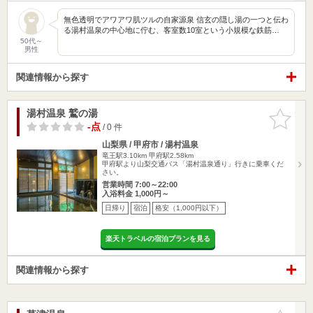
無色透明でアワアワ肌ツルの自家源泉 信玄の隠し湯の一つと伝わ
る湯村温泉の中心地に佇む、客室数10室という小規模な鉄筋…
50代～
男性
関連情報から探す
湯村温泉 鷲の湯
お気に入
りに追加
-点
/ 0 件
山梨県 / 甲府市 / 湯村温泉
竜王駅3.10km
甲府駅2.58km
甲府駅より山梨交通バス「湯村温泉通り」行きに乗車くだ
さい。
営業時間 7:00～22:00
入浴料金 1,000円～
日帰り
宿泊
格安（1,000円以下）
楽天トラベルの宿泊プランを見る
関連情報から探す