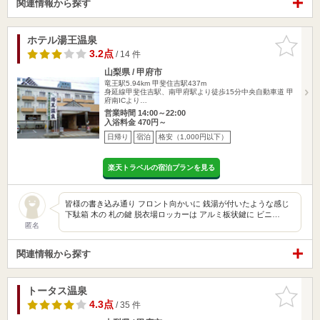
関連情報から探す
ホテル湯王温泉
お気に入
りに追加
3.2点
/ 14 件
山梨県 / 甲府市
竜王駅5.94km
甲斐住吉駅437m
身延線甲斐住吉駅、南甲府駅より徒歩15分中央自動車道 甲
府南ICより…
営業時間 14:00～22:00
入浴料金 470円～
日帰り
宿泊
格安（1,000円以下）
楽天トラベルの宿泊プランを見る
皆様の書き込み通り フロント向かいに 銭湯が付いたような感じ
下駄箱 木の 札の鍵 脱衣場ロッカーは アルミ板状鍵に ビニ…
匿名
関連情報から探す
トータス温泉
お気に入
りに追加
4.3点
/ 35 件