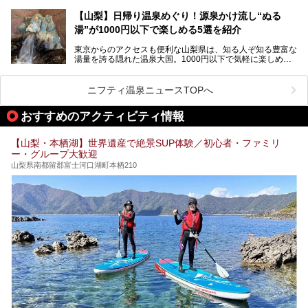
ニアがわざわざ遠方から足を運ぶ極上の日帰り温泉もあるん
───
です。今回紹介する「はやぶさ温泉」も、そのひとつ。温泉
提供元：株式会社湯ーとぴあ【PR】
【山梨】日帰り温泉めぐり！源泉かけ流し“ぬる
はもちろん、絶景や地元食材を活かしたグルメも堪能できま
この記事は株式会社湯ーとぴあのPRレポート記事です。
湯”が1000円以下で楽しめる5選を紹介
す。
「はやぶさ温泉」が多くの人を惹きつける理由を詳しく解説
東京からのアクセスも便利な山梨県は、知る人ぞ知る豊富な
します。
湯量を誇る隠れた温泉大国。1000円以下で気軽に楽しめ
る、極上の源泉かけ流し日帰り温泉が点在しています。しか
も、これからの季節に嬉しい、じんわりと体の芯まで温ま
る“ぬる湯”が豊富なのも魅力。今回は、湯質も抜群で心ゆく
ニフティ温泉ニュースTOPへ
までリラックスできる山梨のお得な日帰り温泉を、実際体験
した感想と共に紹介します。
おすすめのアクティビティ情報
※ぬる湯とは35℃～39℃程度の体温に近いぬるめ温泉のこ
とです。
【山梨・本栖湖】世界遺産で絶景SUP体験／初心者・ファミリ
ー・グループ大歓迎
山梨県南都留郡富士河口湖町本栖210