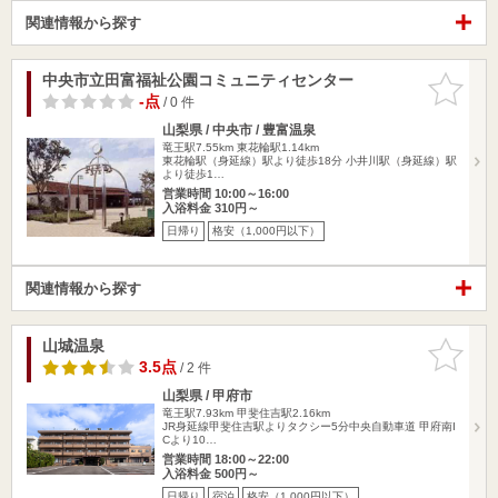
関連情報から探す
中央市立田富福祉公園コミュニティセンター
お気に入
りに追加
-点
/ 0 件
山梨県 / 中央市 / 豊富温泉
竜王駅7.55km
東花輪駅1.14km
東花輪駅（身延線）駅より徒歩18分 小井川駅（身延線）駅
より徒歩1…
営業時間 10:00～16:00
入浴料金 310円～
日帰り
格安（1,000円以下）
関連情報から探す
山城温泉
お気に入
りに追加
3.5点
/ 2 件
山梨県 / 甲府市
竜王駅7.93km
甲斐住吉駅2.16km
JR身延線甲斐住吉駅よりタクシー5分中央自動車道 甲府南I
Cより10…
営業時間 18:00～22:00
入浴料金 500円～
日帰り
宿泊
格安（1,000円以下）