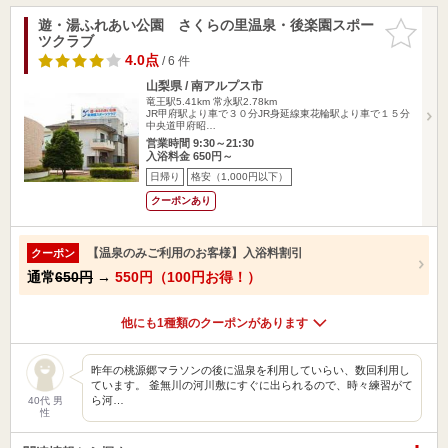
遊・湯ふれあい公園 さくらの里温泉・後楽園スポー
お気に入
ツクラブ
りに追加
4.0点
/ 6 件
山梨県 / 南アルプス市
竜王駅5.41km
常永駅2.78km
JR甲府駅より車で３０分JR身延線東花輪駅より車で１５分
中央道甲府昭…
営業時間 9:30～21:30
入浴料金 650円～
日帰り
格安（1,000円以下）
クーポンあり
【温泉のみご利用のお客様】入浴料割引
クーポン
通常
650円
→
550円（100円お得！）
他にも1種類のクーポンがあります
昨年の桃源郷マラソンの後に温泉を利用していらい、数回利用し
ています。 釜無川の河川敷にすぐに出られるので、時々練習がて
ら河…
40代 男
性