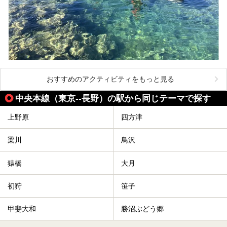
おすすめのアクティビティをもっと見る
中央本線（東京--長野）の駅から同じテーマで探す
上野原
四方津
梁川
鳥沢
猿橋
大月
初狩
笹子
甲斐大和
勝沼ぶどう郷