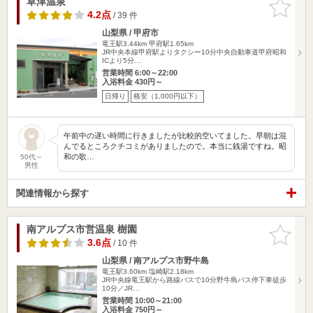
草津温泉
お気に入
りに追加
4.2点
/ 39 件
山梨県 / 甲府市
竜王駅3.44km
甲府駅1.65km
JR中央本線甲府駅よりタクシー10分中央自動車道甲府昭和
ICより5分…
営業時間 6:00～22:00
入浴料金 430円～
日帰り
格安（1,000円以下）
午前中の遅い時間に行きましたが比較的空いてました。早朝は混
んでるところクチコミがありましたので。本当に銭湯ですね。昭
和の歌…
50代～
男性
関連情報から探す
南アルプス市営温泉 樹園
お気に入
りに追加
3.6点
/ 10 件
山梨県 / 南アルプス市野牛島
竜王駅3.60km
塩崎駅2.18km
JR中央線竜王駅から路線バスで10分野牛島バス停下車徒歩
10分／JR…
営業時間 10:00～21:00
入浴料金 750円～