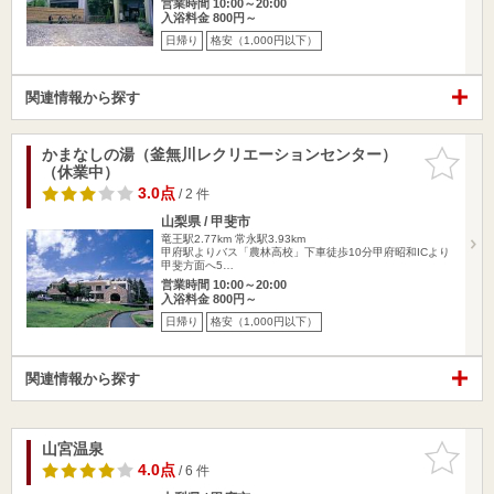
営業時間 10:00～20:00
入浴料金 800円～
日帰り
格安（1,000円以下）
関連情報から探す
かまなしの湯（釜無川レクリエーションセンター）
お気に入
（休業中）
りに追加
3.0点
/ 2 件
山梨県 / 甲斐市
竜王駅2.77km
常永駅3.93km
甲府駅よりバス「農林高校」下車徒歩10分甲府昭和ICより
甲斐方面へ5…
営業時間 10:00～20:00
入浴料金 800円～
日帰り
格安（1,000円以下）
関連情報から探す
山宮温泉
お気に入
りに追加
4.0点
/ 6 件