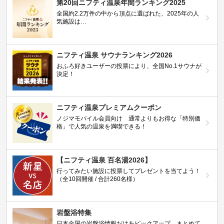
第20回ニフティ温泉年間ランキング2025
全国約2.2万件の中から頂点に選ばれた、2025年の人
気施設は…
ニフティ温泉 サウナランキング2026
おふろ好きユーザーの投票により、全国No.1サウナが
決定！
ニフティ温泉プレミアムクーポン
ノジマモバイル会員向け 通常よりもお得な「特別価
格」で人気の温泉を満喫できる！
【ニフティ温泉 百名湯2026】
行ってみたい施設に投票してプレゼントを当てよう！
（全10回開催 / 合計260名様）
岩盤浴特集
日本全国の岩盤浴情報だけをピックアップ。まとめて