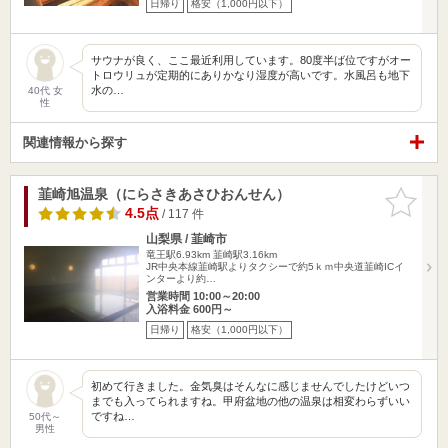
日帰り
格安（1,000円以下）
サウナが良く、ここ最近利用しています。80度半ば位ですがオー
トロウリュが定期的にありかなり湿度が高いです。水風呂も地下
水の…
40代 女
性
関連情報から探す
韮崎旭温泉（にらさきあさひおんせん）
お気に入
りに追加
4.5点
/ 117 件
山梨県 / 韮崎市
竜王駅6.93km
韮崎駅3.16km
JR中央本線韮崎駅よりタクシーで約5ｋｍ中央道韮崎ICイ
ンターより約…
営業時間 10:00～20:00
入浴料金 600円～
日帰り
格安（1,000円以下）
初めて行きました。金気臭はそんなに感じませんでしたけどいつ
までも入ってられますね。甲府盆地の他の温泉は相変わらずいい
ですね…
50代～
男性