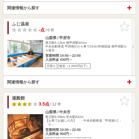
関連情報から探す
ふじ温泉
お気に入
りに追加
-点
/ 0 件
山梨県 / 甲府市
竜王駅6.12km
南甲府駅401m
中央自動車道 甲府南ICから車で20分/JR身延線 南甲府駅か
ら徒歩…
営業時間 14:00～22:00
入浴料金 430円～
日帰り
格安（1,000円以下）
関連情報から探す
湯殿館
お気に入
りに追加
3.5点
/ 12 件
山梨県 / 中央市
竜王駅6.59km
常永駅842m
【お車でお越しの方】 ・中央自動車道「甲府南I.C.」
か…
営業時間 10:00～22:00
入浴料金 950円～