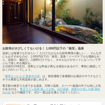
お財布がさびしくてもいける！ 1,000円以下の「格安」温泉
温泉には毎週でも行きたい！ だけどなかなかお財布事情が厳しい…。そんな方
にもおすすめなのが、1,000円以下の「格安」温泉！リーズナブルな価格なが
ら、温泉◎、施設◎。入館料だけでなく、タオルなどがセットになっていて手
ぶらで楽しめる施設も。
土日祝日や特定日、深夜などは料金が異なる場合があるので、事前に確認して
おくのがいいでしょう。
「
横濱スパヒルズ 竜泉寺の湯
」は、格安価格で多種類のお風呂やサウナなどミ
ネラル豊富な天然温泉が楽しめます。
竜王駅の格安で入浴できる温泉、日帰り温泉、スーパー銭湯の中でも特に人気
があるのは、
竜王ラドン温泉 湯～とぴあ
、
山口温泉
、
源泉かけ流しの湯 湯め
みの丘
などの施設です。ぜひ一度は足を運んでみてください。