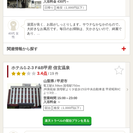
入浴料金 430円～
日帰り
格安（1,000円以下）
湯質が良く、お肌がしっとりします。サウナなかなかのもので。
大好きなお風呂です。毎日のお掃除は、欠かさないので、綺麗で
あり、…
40代 女
性
関連情報から探す
ホテル1-2-3 F&B甲府 信玄温泉
お気に入
りに追加
3.4点
/ 19 件
山梨県 / 甲府市
竜王駅4.59km
国母駅750m
JR身延線 国母駅よりタ徒歩15分中央自動車道 甲府昭和IC
より3分…
営業時間 15:00～23:00
入浴料金 ～
宿泊
格安（1,000円以下）
楽天トラベルの宿泊プランを見る