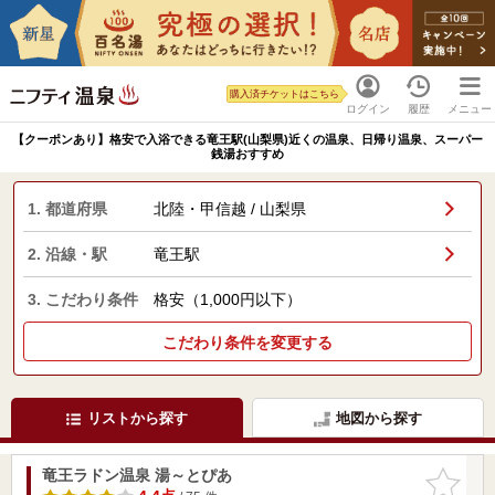
購入済チケットはこちら
ログイン
履歴
メニュー
【クーポンあり】格安で入浴できる竜王駅(山梨県)近くの温泉、日帰り温泉、スーパー
銭湯おすすめ
1. 都道府県
北陸・甲信越 / 山梨県
2. 沿線・駅
竜王駅
3. こだわり条件
格安（1,000円以下）
こだわり条件を変更する
リストから探す
地図から探す
竜王ラドン温泉 湯～とぴあ
お気に入
りに追加