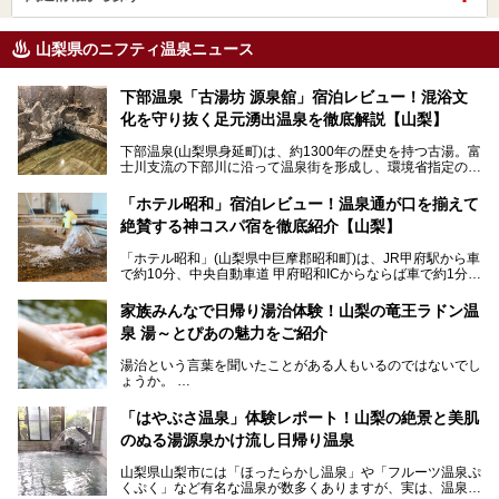
山梨県のニフティ温泉ニュース
下部温泉「古湯坊 源泉舘」宿泊レビュー！混浴文
化を守り抜く足元湧出温泉を徹底解説【山梨】
下部温泉(山梨県身延町)は、約1300年の歴史を持つ古湯。富
士川支流の下部川に沿って温泉街を形成し、環境省指定の国
民保養温泉地でもあります。
中でも「古湯坊 源泉舘」は、戦国時代に武田信玄公も療養
「ホテル昭和」宿泊レビュー！温泉通が口を揃えて
したと伝えられる名湯の宿。最大の特徴は、令和の現代にお
絶賛する神コスパ宿を徹底紹介【山梨】
いても混浴文化が守られ、老若男女の分け隔て一切無く温泉
入浴を楽しめる点。全国的に混浴温泉は年々少しずつ減少傾
「ホテル昭和」(山梨県中巨摩郡昭和町)は、JR甲府駅から車
向にありますが、「古湯坊 源泉舘」では本来あるべき混浴
で約10分、中央自動車道 甲府昭和ICからならば車で約1分の
の姿が保たれている点に注目すべきでしょう。
場所にあるビジネスホテル。2名1室で1名あたり4,000円台
から、一人泊でも6,000円台から宿泊可能です。
今回は足元湧出の混浴温泉である「かくし湯大岩風呂」をは
家族みんなで日帰り湯治体験！山梨の竜王ラドン温
じめ、湯治棟である「別館神泉」を中心に「古湯坊 源泉
泉 湯～とぴあの魅力をご紹介
しかし、最大の魅力は“温泉そのもの”でしょう。自家源泉を
舘」の全貌を徹底紹介します。
所有し、豪快に源泉かけ流しで提供。泡付きのある重曹泉系
湯治という言葉を聞いたことがある人もいるのではないでし
統の単純温泉は、入浴すると実にサッパリ爽快。日帰り入浴
ょうか。
不可なこともあり、全国の温泉ファンがこの温泉を求めて
「ホテル昭和」へ宿泊します。この価格帯のビジネスホテル
なかなか体験できない、湯治体験が日帰りでできる温浴施設
では循環濾過の沸かし湯が一般的ですが、ここは本物の極上
「はやぶさ温泉」体験レポート！山梨の絶景と美肌
が山梨にあります。
温泉。まさに価格破壊と言えるクオリティです。
のぬる湯源泉かけ流し日帰り温泉
家族みんなで楽しめる、山梨県の「竜王ラドン温泉 湯～と
今回は筆者自ら宿泊し、「ホテル昭和」の温泉をはじめ、客
山梨県山梨市には「ほったらかし温泉」や「フルーツ温泉ぷ
ぴあ」の魅力をご紹介します。
室や無料朝食などをご紹介。温泉通が口を揃えて絶賛する神
くぷく」など有名な温泉が数多くありますが、実は、温泉マ
コスパ宿の全貌を徹底解説します！