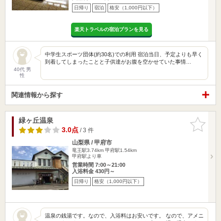
日帰り
宿泊
格安（1,000円以下）
楽天トラベルの宿泊プランを見る
中学生スポーツ団体(約30名)での利用 宿泊当日、予定よりも早く
到着してしまったことと子供達がお腹を空かせていた事情…
40代 男
性
関連情報から探す
緑ヶ丘温泉
お気に入
りに追加
3.0点
/ 3 件
山梨県 / 甲府市
竜王駅3.74km
甲府駅1.54km
甲府駅より車
営業時間 7:00～21:00
入浴料金 430円～
日帰り
格安（1,000円以下）
温泉の銭湯です。なので、入浴料はお安いです。 なので、アメニ