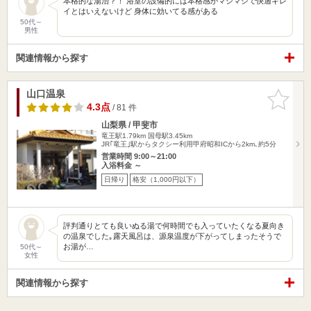
本格的な湯治？！ 浴室の設備的には本格感がマシマシで快適キレ
イとはいえないけど 身体に効いてる感がある
50代～
男性
関連情報から探す
山口温泉
お気に入
りに追加
4.3点
/ 81 件
山梨県 / 甲斐市
竜王駅1.79km
国母駅3.45km
JR｢竜王｣駅からタクシー利用甲府昭和ICから2km､約5分
営業時間 9:00～21:00
入浴料金 ～
日帰り
格安（1,000円以下）
評判通りとても良いぬる湯で何時間でも入っていたくなる夏向き
の温泉でした｡露天風呂は、源泉温度が下がってしまったそうで
お湯が…
50代～
女性
関連情報から探す