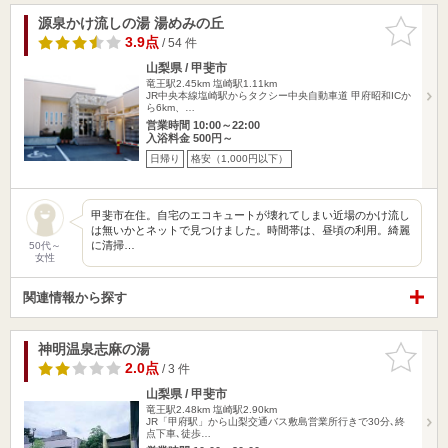
源泉かけ流しの湯 湯めみの丘
お気に入
りに追加
3.9点
/ 54 件
山梨県 / 甲斐市
竜王駅2.45km
塩崎駅1.11km
JR中央本線塩崎駅からタクシー中央自動車道 甲府昭和ICか
ら6km、…
営業時間 10:00～22:00
入浴料金 500円～
日帰り
格安（1,000円以下）
甲斐市在住。自宅のエコキュートが壊れてしまい近場のかけ流し
は無いかとネットで見つけました。時間帯は、昼頃の利用。綺麗
に清掃…
50代～
女性
関連情報から探す
神明温泉志麻の湯
お気に入
りに追加
2.0点
/ 3 件
山梨県 / 甲斐市
竜王駅2.48km
塩崎駅2.90km
JR「甲府駅」から山梨交通バス敷島営業所行きで30分､終
点下車､徒歩…