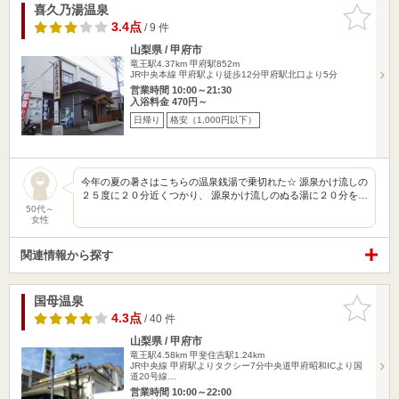
喜久乃湯温泉
お気に入
りに追加
3.4点
/ 9 件
山梨県 / 甲府市
竜王駅4.37km
甲府駅852m
JR中央本線 甲府駅より徒歩12分甲府駅北口より5分
営業時間 10:00～21:30
入浴料金 470円～
日帰り
格安（1,000円以下）
今年の夏の暑さはこちらの温泉銭湯で乗切れた☆ 源泉かけ流しの
２５度に２０分近くつかり、 源泉かけ流しのぬる湯に２０分を…
50代～
女性
関連情報から探す
国母温泉
お気に入
りに追加
4.3点
/ 40 件
山梨県 / 甲府市
竜王駅4.58km
甲斐住吉駅1.24km
JR中央線 甲府駅よりタクシー7分中央道甲府昭和ICより国
道20号線…
営業時間 10:00～22:00