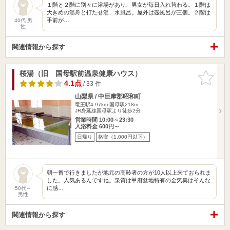
１階と２階に別々に浴場があり、男女が毎日入れ替わる。１階は
大きめの湯舟と打たせ湯、水風呂。屋外は壺風呂が三個。２階は
手前が…
40代 男
性
関連情報から探す
桜湯（旧 国母駅前温泉健康ハウス）
お気に入
りに追加
4.1点
/ 33 件
山梨県 / 中巨摩郡昭和町
竜王駅4.97km
国母駅218m
JR身延線国母駅より徒歩2分
営業時間 10:00～23:30
入浴料金 600円～
日帰り
格安（1,000円以下）
朝一番で行きましたが地元の高齢者の方が10人以上来ておられま
した。人気あるんですね。泉質は甲府盆地特有の金気臭はそんな
に感…
50代～
男性
関連情報から探す