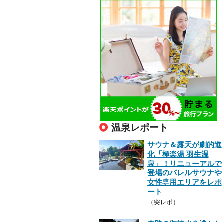
温泉レポート
サウナ＆露天が劇的進
化「極楽湯 羽生温
泉」！リニューアルで
登場のバレルサウナや
女性専用エリアをレポ
ート
（突レポ）