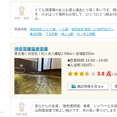
とても清潔感がありお湯も湯あたり良く良いです。残
す。のさばって場所を占領して、ひとつひとつ睨み付
50代～ 女性
の…
関連情報
世田谷区 ひとり旅・一人旅
世田谷区 格安（1,000円以下）
東北沢駅
下北沢駅
池ノ上駅
代々木上原駅
渋谷笹塚温泉栄湯
東京都 / 渋谷区 /
代々木八幡駅1.93km
/
笹塚駅252m
■営業時間 15:00～24:00
■入浴料 550円～
3.6 点
/ 
施設情報を見る
昔ながらの名湯。 無色透明湯。無香。シャワーも大浴
は80度前後で程よい熱さです。木の良い香りがしま
20代 女性