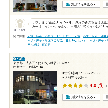
施設情報を見る
サウナ使う場合はPayPay可。 銭湯のみの場合は現金
カーはコインいりません。 日曜の16時くらいに行きま
30代 男性
関連情報
赤坂・麻布・港区周辺 ひとり旅・一人旅
赤坂・麻布・港区周
赤坂・麻布・港区周辺 駅近（徒歩10分以内）
赤坂・麻布・
乃木坂駅
原宿駅
羽衣湯
東京都 / 渋谷区 /
代々木八幡駅2.53km
/
西新宿五丁目駅243m
■営業時間 14:00～25:30
■入浴料 550円～
4.0 点
/ 
施設情報を見る