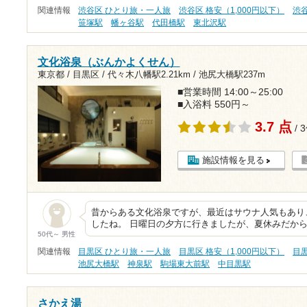
関連情報
渋谷区 ひとり旅・一人旅
渋谷区 格安（1,000円以下）
渋
笹塚駅
幡ヶ谷駅
代田橋駅
東北沢駅
文化浴泉（ぶんかよくせん）
東京都 / 目黒区 /
代々木八幡駅2.21km
/
池尻大橋駅237m
■営業時間 14:00～25:00
■入浴料 550円～
3.7 点
/ 
施設情報を見る
昔からある文化浴泉ですが、最近はサウナ人気もあり
したね。 日曜日の夕方に行きましたが、夏休みだから
50代～ 男性
関連情報
目黒区 ひとり旅・一人旅
目黒区 格安（1,000円以下）
目
池尻大橋駅
神泉駅
駒場東大前駅
中目黒駅
さかえ湯