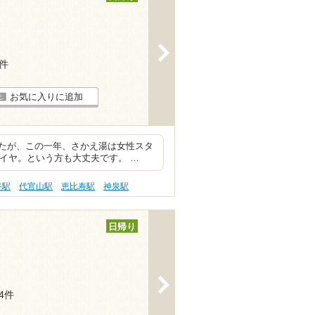
>
6件
お気に入りに追加
たが、この一年、さかえ湯は女性スタ
イヤ。という方も大丈夫です。 …
谷駅
代官山駅
恵比寿駅
神泉駅
日帰り
>
14件