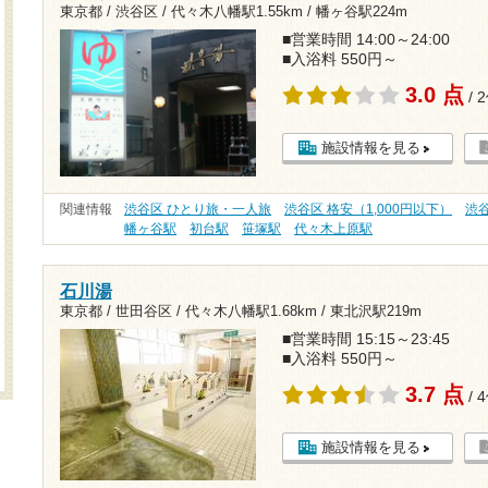
東京都 / 渋谷区 /
代々木八幡駅1.55km
/
幡ヶ谷駅224m
■営業時間 14:00～24:00
■入浴料 550円～
3.0 点
/ 
施設情報を見る
関連情報
渋谷区 ひとり旅・一人旅
渋谷区 格安（1,000円以下）
渋
幡ヶ谷駅
初台駅
笹塚駅
代々木上原駅
石川湯
東京都 / 世田谷区 /
代々木八幡駅1.68km
/
東北沢駅219m
■営業時間 15:15～23:45
■入浴料 550円～
3.7 点
/ 
施設情報を見る