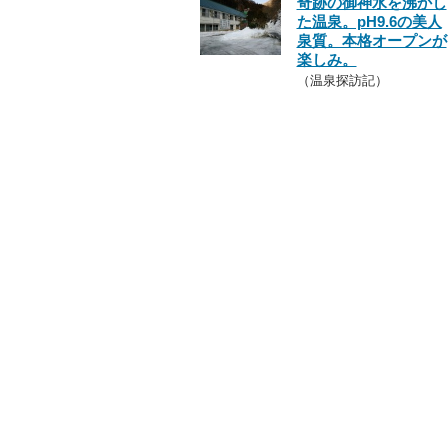
奇跡の御神水を沸かし
た温泉。pH9.6の美人
泉質。本格オープンが
楽しみ。
（温泉探訪記）