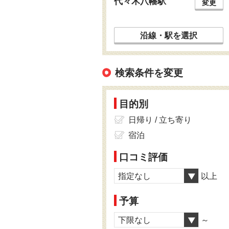
代々木八幡駅
変更
沿線・駅を選択
検索条件を変更
目的別
日帰り / 立ち寄り
宿泊
口コミ評価
指定なし
以上
予算
下限なし
～