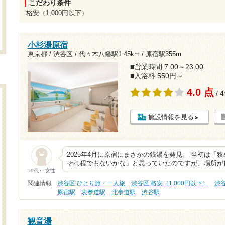
こだわり条件
格安（1,000円以下）
小杉湯原宿
東京都 / 渋谷区 /
代々木八幡駅1.45km
/
原宿駅355m
■営業時間 7:00～23:00
■入浴料 550円～
4.0 点
/ 
施設情報を見る
2025年4月に原宿にまさかの銭湯を発見。 当初は「
それ程でもないかな」と思っていたのですが、場所が
50代～ 女性
関連情報
渋谷区 ひとり旅・一人旅
渋谷区 格安（1,000円以下）
渋
原宿駅
表参道駅
北参道駅
渋谷駅
観音湯