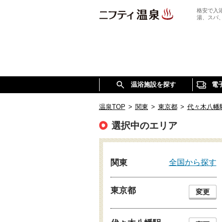
格安で入
湯、スパ
温浴施設を探す
電
温泉TOP
>
関東
>
東京都
>
代々木八幡
選択中のエリア
全国から探す
関東
東京都
変更