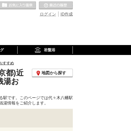
お気に入りの温泉
最近の履歴
ログイン
ID作成
グ
岩盤浴
おすすめ
京都)近
地図から探す
銭湯お
る駅です。このページでは代々木八幡駅
銭湯情報をご紹介します。