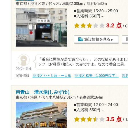
東京都 / 渋谷区東 /
代々木八幡駅2.30km
/
渋谷駅580m
■営業時間 15:30～25:00
■入浴料 550円～
3.2 点
/ 
施設情報を見る
「番台に男性が居て嫌だった」、との投稿がありまし
ッフ（お母様+娘3人）のみですよ。なので番台に男、
50代～ 男性
関連情報
渋谷区 ひとり旅・一人旅
渋谷区 格安（1,000円以下）
渋
南青山 清水湯(しみずゆ）
東京都 / 港区 /
代々木八幡駅2.31km
/
表参道駅164m
■営業時間 12:00～24:00
■入浴料 550円～
3.5 点
/ 