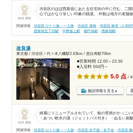
渋谷区のほぼ西新宿にあたる住宅街の中に佇む、二階
心ではかなり珍しい印象の銭湯。 外観は地方の老舗旅
30代 男性
関連情報
渋谷区 ひとり旅・一人旅
渋谷区 漫画
渋谷区 格安（1,00
西新宿五丁目駅
中野坂上駅
都庁前駅
西新宿駅
改良湯
東京都 / 渋谷区 /
代々木八幡駅2.63km
/
恵比寿駅706m
■営業時間 12:00～23:30
■入浴料 550円～
5.0 点
/ 
施設情報を見る
綺麗にリニューアルされていて、鯨の壁画がかっこい
・あつい軟水の湯（ジェットバス付き） ・ぬるい炭酸湯
20代 男性
関連情報
渋谷区 ひとり旅・一人旅
渋谷区 女子旅・女子会
渋谷区 格