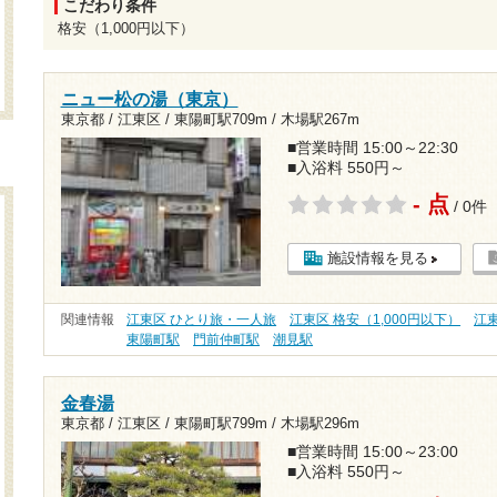
こだわり条件
格安（1,000円以下）
ニュー松の湯（東京）
東京都 / 江東区 /
東陽町駅709m
/
木場駅267m
■営業時間 15:00～22:30
■入浴料 550円～
- 点
/ 0件
施設情報を見る
関連情報
江東区 ひとり旅・一人旅
江東区 格安（1,000円以下）
江
東陽町駅
門前仲町駅
潮見駅
金春湯
東京都 / 江東区 /
東陽町駅799m
/
木場駅296m
■営業時間 15:00～23:00
■入浴料 550円～