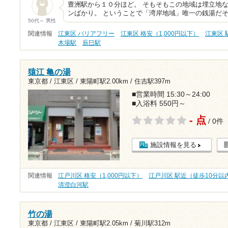
豊洲駅から１０分ほど。 そもそもこの地域は埋立地
ンばかり。 ということで「湾岸地域」唯一の銭湯だそ
50代～ 男性
関連情報
江東区 バリアフリー
江東区 格安（1,000円以下）
江東区 
木場駅
辰巳駅
猿江 亀の湯
東京都 / 江東区 /
東陽町駅2.00km
/
住吉駅397m
■営業時間 15:30～24:00
■入浴料 550円～
- 点
/ 0件
施設情報を見る
関連情報
江戸川区 格安（1,000円以下）
江戸川区 駅近（徒歩10分以
清澄白河駅
竹の湯
東京都 / 江東区 /
東陽町駅2.05km
/
菊川駅312m