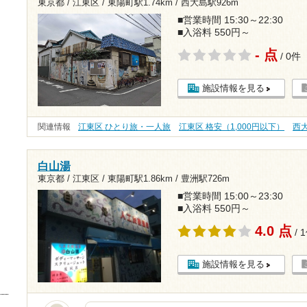
東京都 / 江東区 /
東陽町駅1.74km
/
西大島駅926m
■営業時間 15:30～22:30
■入浴料 550円～
- 点
/ 0件
施設情報を見る
関連情報
江東区 ひとり旅・一人旅
江東区 格安（1,000円以下）
西
白山湯
東京都 / 江東区 /
東陽町駅1.86km
/
豊洲駅726m
■営業時間 15:00～23:30
■入浴料 550円～
4.0 点
/ 
施設情報を見る