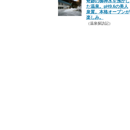
奇跡の御神水を沸かし
た温泉。pH9.6の美人
泉質。本格オープンが
楽しみ。
（温泉探訪記）