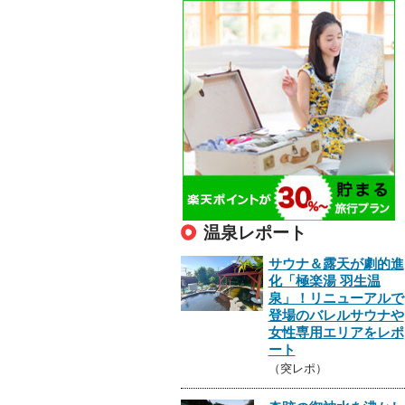
温泉レポート
サウナ＆露天が劇的進
化「極楽湯 羽生温
泉」！リニューアルで
登場のバレルサウナや
女性専用エリアをレポ
ート
（突レポ）