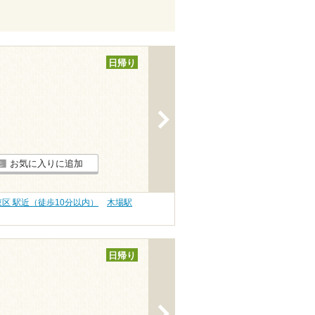
日帰り
>
お気に入りに追加
東区 駅近（徒歩10分以内）
木場駅
日帰り
>