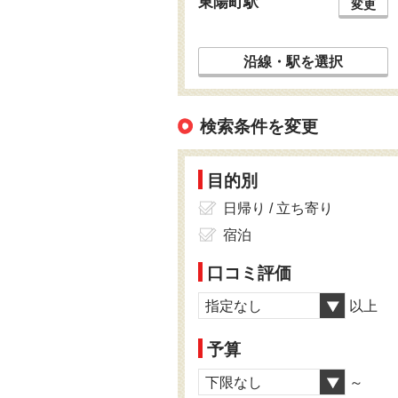
東陽町駅
変更
沿線・駅を選択
検索条件を変更
目的別
日帰り / 立ち寄り
宿泊
口コミ評価
指定なし
以上
予算
下限なし
～