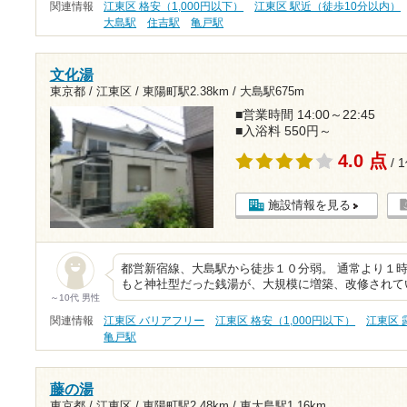
関連情報
江東区 格安（1,000円以下）
江東区 駅近（徒歩10分以内）
大島駅
住吉駅
亀戸駅
文化湯
東京都 / 江東区 /
東陽町駅2.38km
/
大島駅675m
■営業時間 14:00～22:45
■入浴料 550円～
4.0 点
/ 
施設情報を見る
都営新宿線、大島駅から徒歩１０分弱。 通常より１時
もと神社型だった銭湯が、大規模に増築、改修されて
～10代 男性
関連情報
江東区 バリアフリー
江東区 格安（1,000円以下）
江東区 
亀戸駅
藤の湯
東京都 / 江東区 /
東陽町駅2.48km
/
東大島駅1.16km