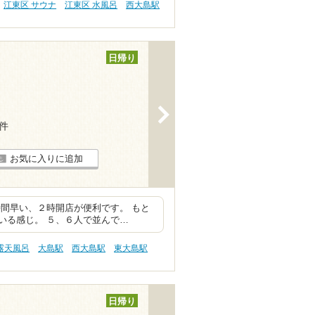
江東区 サウナ
江東区 水風呂
西大島駅
日帰り
>
1件
お気に入りに追加
間早い、２時開店が便利です。 もと
いる感じ。 ５、６人で並んで…
露天風呂
大島駅
西大島駅
東大島駅
日帰り