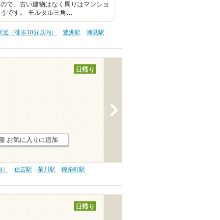
なので、古い建物はなく周りはマンショ
うです。 モルタル三角…
駅近（徒歩10分以内）
豊洲駅
潮見駅
日帰り
>
お気に入りに追加
内）
住吉駅
菊川駅
錦糸町駅
日帰り