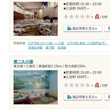
■営業時間 15:30～23:00
■入浴料 550円～
- 点
/ 0件
施設情報を見る
関連情報
江戸川区 ひとり旅・一人旅
江戸川区 格安（1,000円以下）
清澄白河駅
森下駅
住吉駅
第二久の湯
東京都 / 江東区 /
東陽町駅2.13km
/
西大島駅220m
■営業時間 15:00～22:00
■入浴料 550円～
- 点
/ 0件
施設情報を見る