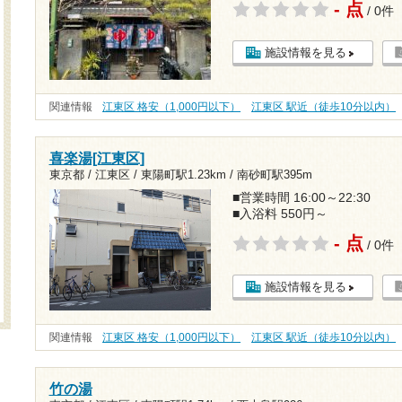
- 点
/ 0件
施設情報を見る
関連情報
江東区 格安（1,000円以下）
江東区 駅近（徒歩10分以内）
喜楽湯[江東区]
東京都 / 江東区 /
東陽町駅1.23km
/
南砂町駅395m
■営業時間 16:00～22:30
■入浴料 550円～
- 点
/ 0件
施設情報を見る
関連情報
江東区 格安（1,000円以下）
江東区 駅近（徒歩10分以内）
竹の湯