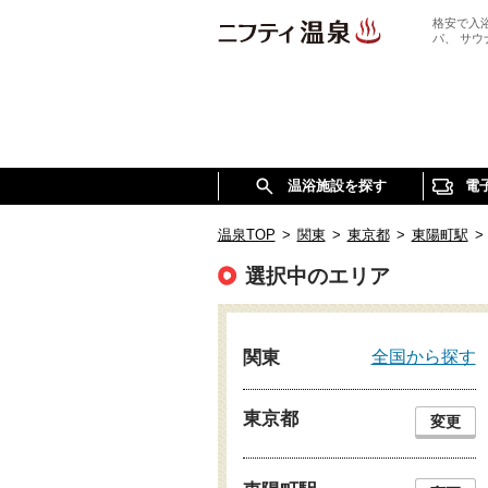
格安で入
パ、 サ
温浴施設を探す
電
温泉TOP
>
関東
>
東京都
>
東陽町駅
>
選択中のエリア
全国から探す
関東
東京都
変更