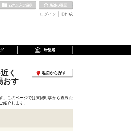
お気に入りの温泉
最近の履歴
ログイン
ID作成
グ
岩盤浴
)近く
地図から探す
湯おす
す。このページでは東陽町駅から直線距
ご紹介します。