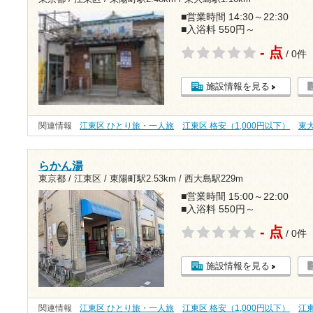
■営業時間 14:30～22:30
■入浴料 550円～
- 点
/ 0件
施設情報を見る
関連情報
江東区 ひとり旅・一人旅
江東区 格安（1,000円以下）
東
らかん湯
東京都 / 江東区 /
東陽町駅2.53km
/
西大島駅229m
■営業時間 15:00～22:00
■入浴料 550円～
- 点
/ 0件
施設情報を見る
関連情報
江東区 ひとり旅・一人旅
江東区 格安（1,000円以下）
江