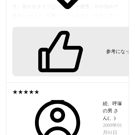
す。座れるタイプはジェットが優秀。やや強めで
気持ちがいい。足裏、ふくらはぎと、ほぐしてく
れる。気持ちいい。脱衣場も広め。大正時代から
続いてる銭湯だと聞いてびっくり。大正時代から
続けてるからこそ、掃除は拘りをもってると、ご
参考になった
主人。
あ、私は、入浴の最後は必ずジェットシャワー浴
びて出ます笑。
時々、しごおわ帰りに行くのでレビューしてみま
した。spaによく行く人は、狭く感じるかもだけ
★
★
★
★
★
ど、コンパクトにまとまってて私は好きです。
続、呼塚
の男
さ
ん(
、
)
2009年01
月01日