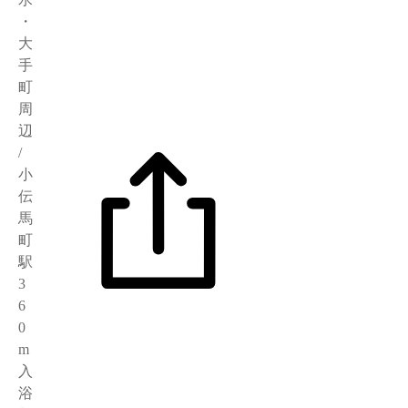
・
大
手
町
周
辺
/
小
伝
馬
町
駅
3
6
0
m
入
浴