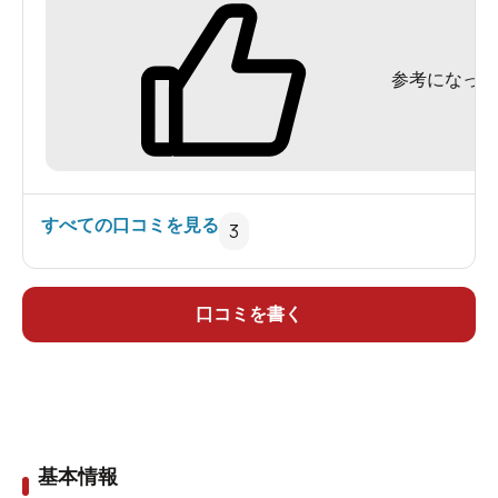
大晦日の湯殿のラインナップ
洗い場（カラン２２席）
参考になった
シャワー（１席）
ミスト風ジェットシャワー（１席）
主浴槽(座り湯２席、バイブラバス、４２度)
深湯(４２度)
すべての口コミを見る
3
脱衣所、湯殿、いかにもらしい銭湯でした。大
みそかだからか、かなり混雑していました。ライ
ンナップとしては標準的でしたが、ここには「ミ
口コミを書く
スト風ジェットシャワー(仮称)」というものがあり
ます。シャワー室のような仕切りの中に入り、ボ
タンを押すとお湯かあるいは水がミストに近い形
で吹きつけられるという、イメージは「洗車」で
基本情報
すか、それがあります。