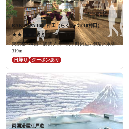
RAKU SPA 1010 神田（らくスパ1010神田）
★
★
★
★
★
3.9
95件の口コミ
東京都 / 神田・御茶ノ水・大手町周辺 / 御茶ノ水駅
319m
日帰り
クーポンあり
両国湯屋江戸遊