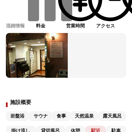
混雑情報
料金
営業時間
アクセス
施設概要
岩盤浴
サウナ
食事
天然温泉
露天風呂
掛け流し
貸切風呂
休憩
駅近
駐車