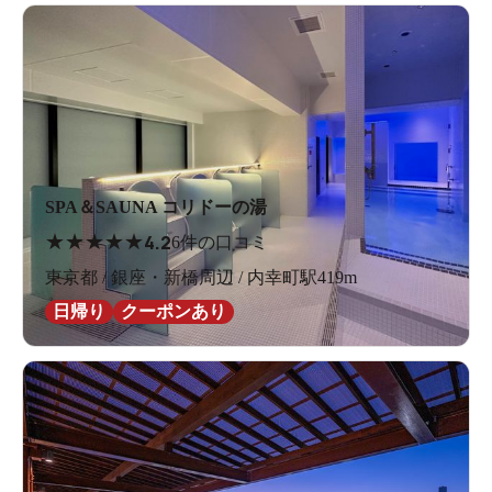
SPA＆SAUNA コリドーの湯
★
★
★
★
★
4.2
6件の口コミ
東京都 / 銀座・新橋周辺 / 内幸町駅419m
日帰り
クーポンあり