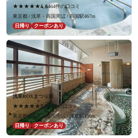
★
★
★
★
★
4.6
464件の口コミ
東京都 / 浅草・両国周辺 / 両国駅467m
日帰り
クーポンあり
浅草ROXまつり湯
★
★
★
★
★
3.6
61件の口コミ
東京都 / 浅草・両国周辺 / 浅草駅136m
日帰り
クーポンあり