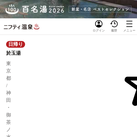
ログイン
履歴
メニュー
日帰り
於玉湯
東
京
都
/
神
田
・
御
茶
ノ
水