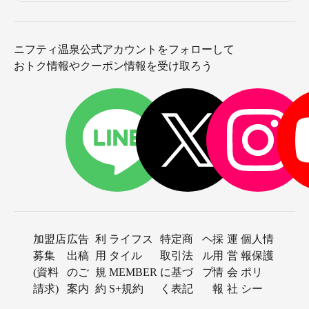
ニフティ温泉公式アカウントをフォローして
おトク情報やクーポン情報を受け取ろう
加盟店
広告
利
ライフス
特定商
ヘ
採
運
個人情
募集
出稿
用
タイル
取引法
ル
用
営
報保護
(資料
のご
規
MEMBER
に基づ
プ
情
会
ポリ
請求)
案内
約
S+規約
く表記
報
社
シー