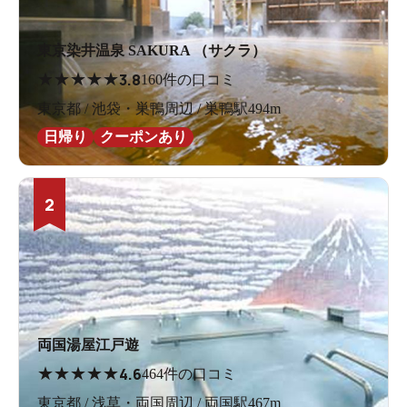
東京染井温泉 SAKURA （サクラ）
★
★
★
★
★
3.8
160件の口コミ
東京都 / 池袋・巣鴨周辺 / 巣鴨駅494m
日帰り
クーポンあり
2
両国湯屋江戸遊
★
★
★
★
★
4.6
464件の口コミ
東京都 / 浅草・両国周辺 / 両国駅467m