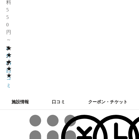
料
5
5
0
円
～
★
3
4
★
.
件
★
3
の
★
口
★
コ
ミ
施設情報
口コミ
クーポン・チケット