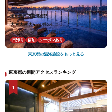
東京豊洲 万葉倶楽部
★
★
★
★
★
4.7
23件の口コミ
東京都 / 江東区 / 市場前駅213m
日帰り
宿泊
クーポンあり
東京都の
温浴施設をもっと見る
東京都の週間アクセスランキング
1