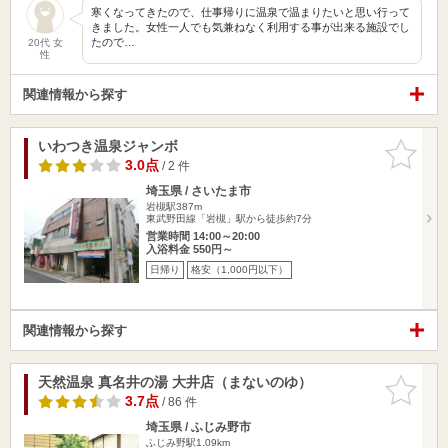
寒くなってきたので、仕事帰りに温泉で温まりたいと思い行って
きました。女性一人でも気兼ねなく利用する事が出来る施設でし
たので…
20代 女
性
関連情報から探す
いわつき温泉ジャンボ
お気に入
りに追加
3.0点
/ 2 件
埼玉県 / さいたま市
岩槻駅387m
東武野田線「岩槻」駅から徒歩約7分
営業時間 14:00～20:00
入浴料金 550円～
日帰り
格安（1,000円以下）
関連情報から探す
天然温泉 真名井の湯 大井店（まないのゆ）
お気に入
りに追加
3.7点
/ 86 件
埼玉県 / ふじみ野市
ふじみ野駅1.09km