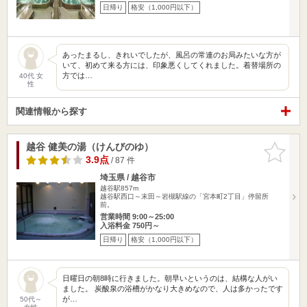
日帰り
格安（1,000円以下）
あったまるし、きれいでしたが、風呂の常連のお局みたいな方が
いて、初めて来る方には、印象悪くしてくれました。着替場所の
方では…
40代 女
性
関連情報から探す
越谷 健美の湯（けんびのゆ）
お気に入
りに追加
3.9点
/ 87 件
埼玉県 / 越谷市
越谷駅857m
越谷駅西口～末田～岩槻駅線の「宮本町2丁目」停留所
前。
営業時間 9:00～25:00
入浴料金 750円～
日帰り
格安（1,000円以下）
日曜日の朝8時に行きました。朝早いというのは、結構な人がい
ました。 炭酸泉の浴槽がかなり大きめなので、人は多かったです
が…
50代～