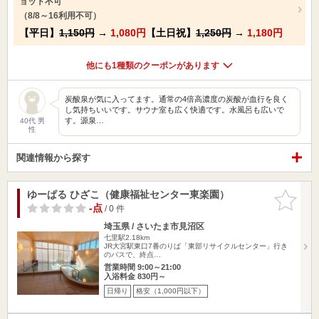
ョット不可
（8/8～16利用不可）
【平日】
1,150円
→
1,080円
【土日祝】
1,250円
→
1,180円
他にも1種類のクーポンがあります
炭酸泉が気に入ってます。通常の4倍高濃度の炭酸が血行を良く
し気持ちいいです。サウナ室も広く快適です。水風呂も広いで
す。源泉…
40代 男
性
関連情報から探す
ゆーぱる ひざこ（健康福祉センター東楽園）
お気に入
りに追加
-点
/ 0 件
埼玉県 / さいたま市見沼区
七里駅2.18km
JR大宮駅東口7番のりば「東部リサイクルセンター」行き
のバスで、終点…
営業時間 9:00～21:00
入浴料金 830円～
日帰り
格安（1,000円以下）