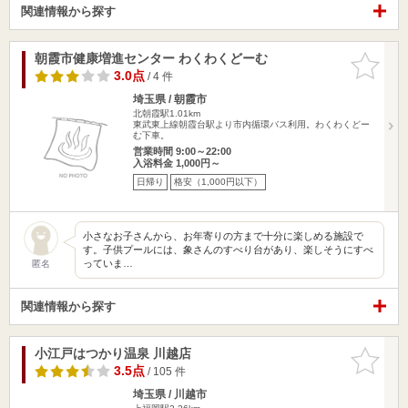
関連情報から探す
朝霞市健康増進センター わくわくどーむ
お気に入
りに追加
3.0点
/ 4 件
埼玉県 / 朝霞市
北朝霞駅1.01km
東武東上線朝霞台駅より市内循環バス利用。わくわくどー
む下車。
営業時間 9:00～22:00
入浴料金 1,000円～
日帰り
格安（1,000円以下）
小さなお子さんから、お年寄りの方まで十分に楽しめる施設で
す。子供プールには、象さんのすべり台があり、楽しそうにすべ
っていま…
匿名
関連情報から探す
小江戸はつかり温泉 川越店
お気に入
りに追加
3.5点
/ 105 件
埼玉県 / 川越市