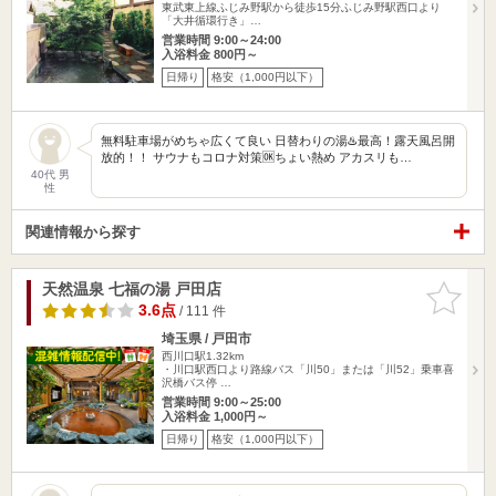
東武東上線ふじみ野駅から徒歩15分ふじみ野駅西口より
「大井循環行き」…
営業時間 9:00～24:00
入浴料金 800円～
日帰り
格安（1,000円以下）
無料駐車場がめちゃ広くて良い 日替わりの湯♨️最高！露天風呂開
放的！！ サウナもコロナ対策🆗ちょい熱め アカスリも…
40代 男
性
関連情報から探す
天然温泉 七福の湯 戸田店
お気に入
りに追加
3.6点
/ 111 件
埼玉県 / 戸田市
西川口駅1.32km
・川口駅西口より路線バス「川50」または「川52」乗車喜
沢橋バス停 …
営業時間 9:00～25:00
入浴料金 1,000円～
日帰り
格安（1,000円以下）