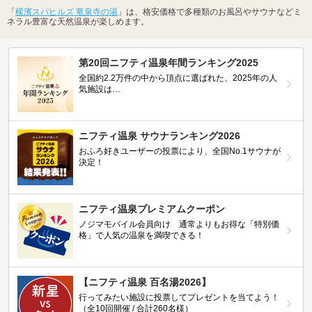
「
横濱スパヒルズ 竜泉寺の湯
」は、格安価格で多種類のお風呂やサウナなどミ
ネラル豊富な天然温泉が楽しめます。
第20回ニフティ温泉年間ランキング2025
全国約2.2万件の中から頂点に選ばれた、2025年の人
気施設は…
ニフティ温泉 サウナランキング2026
おふろ好きユーザーの投票により、全国No.1サウナが
決定！
ニフティ温泉プレミアムクーポン
ノジマモバイル会員向け 通常よりもお得な「特別価
格」で人気の温泉を満喫できる！
【ニフティ温泉 百名湯2026】
行ってみたい施設に投票してプレゼントを当てよう！
（全10回開催 / 合計260名様）