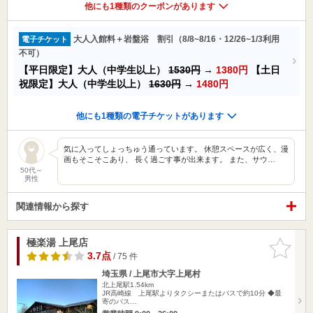
他にも1種類のクーポンがあります
大人入館料＋岩盤浴 割引（8/8~8/16・12/26~1/3利用
電子チケット
不可）
【平日限定】大人（中学生以上）
1530円
→
1380円
【土日
祝限定】大人（中学生以上）
1630円
→
1480円
他にも1種類の電子チケットがあります
気に入ってしょっちゅう通っています。 休憩スペースが広く、漫
画もそこそこあり、 長く過ごす事が出来ます。 また、サウ…
50代～
男性
関連情報から探す
極楽湯 上尾店
お気に入
りに追加
3.7点
/ 75 件
埼玉県 / 上尾市大字上尾村
北上尾駅1.54km
JR高崎線 上尾駅よりタクシーまたはバスで約10分 ◆最
寄のバス…