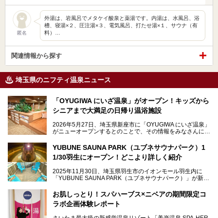
外湯は、岩風呂でメタケイ酸泉と薬湯です。内湯は、水風呂、浴
槽、寝湯×２、圧注湯×３、電気風呂、打たせ湯×１、サウナ（有
料）…
匿名
関連情報から探す
埼玉県のニフティ温泉ニュース
「OYUGIWA にいざ温泉」がオープン！キッズから
シニアまで大満足の日帰り温浴施設
2026年5月27日、埼玉県新座市に「OYUGIWA にいざ温泉」
がニューオープンするとのことで、その情報をみなさんにい
ち早くお伝えしようとひと足お先に取材訪問。
YUBUNE SAUNA PARK（ユブネサウナパーク）1
メインとなる黒湯の天然温泉や本格的なサウナをはじめ、4
1/30羽生にオープン！どこより詳しく紹介
種類のリラックスルームやお食事処、他施設とは一線を画す
キッズコーナーなど、施設の隅々までたっぷりとチェックし
2025年11月30日、埼玉県羽生市のイオンモール羽生内に
てきました！
「YUBUNE SAUNA PARK（ユブネサウナパーク）」が新規
オープン！
お肌しっとり！スパハーブス×ニベアの期間限定コ
今年の4月1日から楽久屋グループの一員となった「湯舞音
ラボ企画体験レポート
（ユブネ）」が新ブランド「YUBUNE SAUNA PARK」を立
ち上げました。
さいたま最大級の新感覚温泉リゾート「美楽温泉 SPA-HER