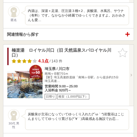
内湯は、深湯＋足湯、圧注湯３種×２、炭酸湯、水風呂、サウナ
（有料）です。なかなか小綺麗でゆっくりできますよ。おかみさ
んも愛…
匿名
関連情報から探す
極楽湯 ロイヤル川口（旧 天然温泉スパロイヤル川
お気に入
口）
りに追加
4.1点
/ 143 件
埼玉県 / 川口市
南鳩ヶ谷駅701m
【駅】埼玉高速鉄道線「南鳩ヶ谷駅」から徒歩約15分
埼玉高速…
営業時間 9:00～25:00
入浴料金 920円～
日帰り
格安（1,000円以下）
炭酸泉が主浴になっていてゆっくり入れた(*´ω｀*)岩盤浴はこじ
んまりしててゆっくり寛げる(*´∀｀)高級感ある施設でお忍…
30代 男
性