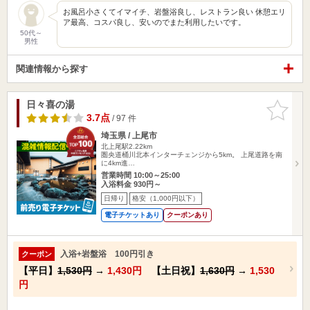
お風呂小さくてイマイチ、岩盤浴良し、レストラン良い 休憩エリ
ア最高、コスパ良し、安いのでまた利用したいです。
50代～
男性
関連情報から探す
日々喜の湯
お気に入
りに追加
3.7点
/ 97 件
埼玉県 / 上尾市
北上尾駅2.22km
圏央道桶川北本インターチェンジから5km。 上尾道路を南
に4km進…
営業時間 10:00～25:00
入浴料金 930円～
日帰り
格安（1,000円以下）
電子チケットあり
クーポンあり
入浴+岩盤浴 100円引き
クーポン
【平日】
1,530円
→
1,430円
【土日祝】
1,630円
→
1,530
円