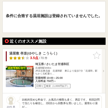
条件に合致する温浴施設は登録されていませんでした。
近くのオススメ施設
湯屋敷 孝楽(ゆやしき こうらく)
お気に入
りに追加
3.5点
/ 70 件
埼玉県 / さいたま市浦和区
北浦和駅468m
JR京浜東北線 北浦和駅 東口より徒歩7分「北浦和」駅
ちかく元町通り…
営業時間 10:00～25:00
入浴料金 750円～
日帰り
格安（1,000円以下）
比較的安めな料金で、お風呂の種類も多く、満足です。 初回訪問
で当たりを確信し、2回目から回数券を買いました。週替わり湯
が…
20代 男