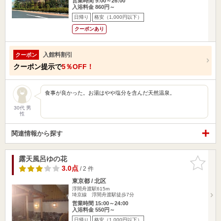
営業時間 9:00～26:00
入浴料金 860円～
日帰り
格安（1,000円以下）
クーポンあり
入館料割引
クーポン
クーポン提示で
5％OFF！
食事が良かった。お湯はやや塩分を含んだ天然温泉。
30代 男
性
関連情報から探す
露天風呂ゆの花
お気に入
りに追加
3.0点
/ 2 件
東京都 / 北区
浮間舟渡駅615m
埼京線 浮間舟渡駅徒歩7分
営業時間 15:00～24:00
入浴料金 550円～
日帰り
格安（1,000円以下）