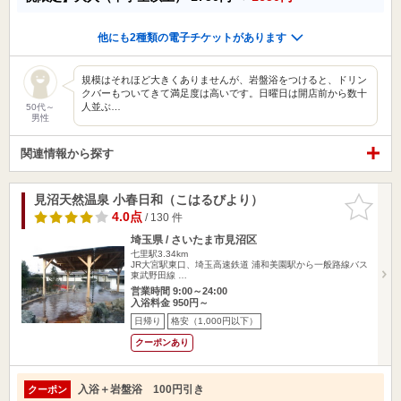
他にも2種類の電子チケットがあります
規模はそれほど大きくありませんが、岩盤浴をつけると、ドリン
クバーもついてきて満足度は高いです。日曜日は開店前から数十
人並ぶ…
50代～
男性
関連情報から探す
見沼天然温泉 小春日和（こはるびより）
お気に入
りに追加
4.0点
/ 130 件
埼玉県 / さいたま市見沼区
七里駅3.34km
JR大宮駅東口、埼玉高速鉄道 浦和美園駅から一般路線バス
東武野田線 …
営業時間 9:00～24:00
入浴料金 950円～
日帰り
格安（1,000円以下）
クーポンあり
入浴＋岩盤浴 100円引き
クーポン