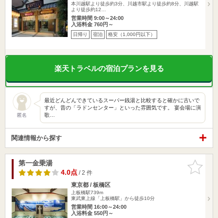
本川越駅より徒歩約3分、川越市駅より徒歩約8分、川越駅
より徒歩約12…
営業時間 9:00～24:00
入浴料金 760円～
日帰り
宿泊
格安（1,000円以下）
楽天トラベルの宿泊プランを見る
最近どんどんできているスーパー銭湯と比較すると確かに古いで
すが、昔の「ラドンセンター」といった雰囲気です。 宴会場に演
歌…
匿名
関連情報から探す
第一金乗湯
お気に入
りに追加
4.0点
/ 2 件
東京都 / 板橋区
上板橋駅739m
東武東上線「上板橋駅」から徒歩10分
営業時間 16:00～24:00
入浴料金 550円～