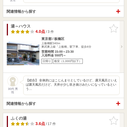
女性
関連情報から探す
湯～ハウス
お気に入
りに追加
4.0点
/ 3 件
東京都 / 板橋区
上板橋駅340m
東武東上線「上板橋」駅下車、徒歩4分
営業時間 15:00～23:30
入浴料金 550円～
日帰り
格安（1,000円以下）
【総合】 全体的にはこじんまりとしているけど、露天風呂といえ
ば露天風呂だけど、天井が少し吹き抜けみたいになっているとい
う…
30代 男
性
関連情報から探す
ふくの湯
お気に入
りに追加
3.6点
/ 17 件