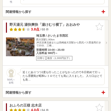
性
関連情報から探す
野天湯元 湯快爽快「湯けむり横丁」おおみや
お気に入
りに追加
3.8点
/ 68 件
埼玉県 / さいたま市西区
西大宮駅1.90km
JR京浜東北線または高崎線大宮駅から西武バス西遊馬行き
で20分、三橋…
営業時間 10:00～25:00
入浴料金 980円～
日帰り
格安（1,000円以下）
近くにありつつ1度も行ったことがなかったので今日初めて行っ
たら雰囲気が昭和レトロでとても気に入りました。 入り口はとて
も良…
50代～
女性
関連情報から探す
おふろの王様 志木店
お気に入
りに追加
4.0点
/ 84 件