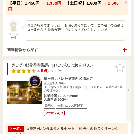
【平日】
1,450円
→
1,350円
【土日祝】
1,600円
→
1,500
円
同僚の紹介で来たけど、 お湯が濃くて効いて、この辺りの温泉じ
ゃ一番かな？ 熱湯が苦手で長く入っていられないので、 …
50代～
女性
関連情報から探す
さいたま清河寺温泉（せいがんじおんせん）
お気に入
りに追加
4.5点
/ 582 件
埼玉県 / さいたま市西区清河寺
西大宮駅1.29km
JR川越線西大宮駅北口 徒歩18分、大宮駅西口東武バス8番
のりば平方…
営業時間 10:00～24:00
入浴料金 900円～
日帰り
格安（1,000円以下）
クーポンあり
入館料+レンタルタオルセット 70円引き※スクリーンシ
クーポン