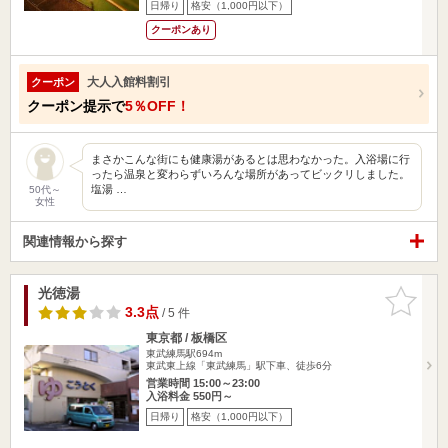
日帰り
格安（1,000円以下）
クーポンあり
大人入館料割引
クーポン
クーポン提示で
5％OFF！
まさかこんな街にも健康湯があるとは思わなかった。入浴場に行
ったら温泉と変わらずいろんな場所があってビックリしました。
塩湯 …
50代～
女性
関連情報から探す
光徳湯
お気に入
りに追加
3.3点
/ 5 件
東京都 / 板橋区
東武練馬駅694m
東武東上線「東武練馬」駅下車、徒歩6分
営業時間 15:00～23:00
入浴料金 550円～
日帰り
格安（1,000円以下）