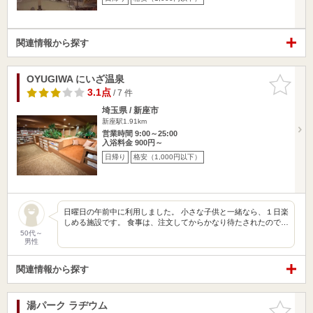
関連情報から探す
OYUGIWA にいざ温泉
お気に入
りに追加
3.1点
/ 7 件
埼玉県 / 新座市
新座駅1.91km
営業時間 9:00～25:00
入浴料金 900円～
日帰り
格安（1,000円以下）
日曜日の午前中に利用しました。 小さな子供と一緒なら、１日楽
しめる施設です。 食事は、注文してからかなり待たされたので…
50代～
男性
関連情報から探す
湯パーク ラヂウム
お気に入