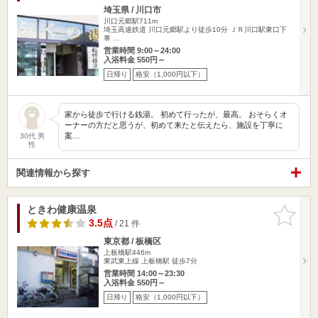
埼玉県 / 川口市
川口元郷駅711m
埼玉高速鉄道 川口元郷駅より徒歩10分 ＪＲ川口駅東口下
車 …
営業時間 9:00～24:00
入浴料金 550円～
日帰り
格安（1,000円以下）
家から徒歩で行ける銭湯。 初めて行ったが、最高。 おそらくオ
ーナーの方だと思うが、初めて来たと伝えたら、施設を丁寧に
案…
30代 男
性
関連情報から探す
ときわ健康温泉
お気に入
りに追加
3.5点
/ 21 件
東京都 / 板橋区
上板橋駅446m
東武東上線 上板橋駅 徒歩7分
営業時間 14:00～23:30
入浴料金 550円～
日帰り
格安（1,000円以下）