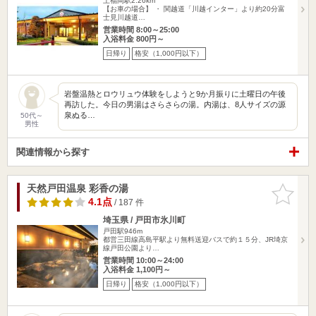
上福岡駅2.26km
【お車の場合】 ・ 関越道「川越インター」より約20分富
士見川越道…
営業時間 8:00～25:00
入浴料金 800円～
日帰り
格安（1,000円以下）
岩盤温熱とロウリュウ体験をしようと9か月振りに土曜日の午後
再訪した。今日の男湯はさらさらの湯。内湯は、8人サイズの源
泉ぬる…
50代～
男性
関連情報から探す
天然戸田温泉 彩香の湯
お気に入
りに追加
4.1点
/ 187 件
埼玉県 / 戸田市氷川町
戸田駅946m
都営三田線高島平駅より無料送迎バスで約１５分、JR埼京
線戸田公園より…
営業時間 10:00～24:00
入浴料金 1,100円～
日帰り
格安（1,000円以下）