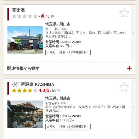
喜楽湯
お気に入
りに追加
-点
/ 0 件
埼玉県 / 川口市
西川口駅981m
京浜東北線「川口駅」西口と、隣の「西川口駅」西口から
それぞれ徒歩12…
営業時間 15:00～23:00
入浴料金 550円～
日帰り
格安（1,000円以下）
関連情報から探す
小江戸温泉 KASHIBA
お気に入
りに追加
4.0点
/ 56 件
埼玉県 / 川越市
南古谷駅2.70km
国道254号線博物館入口交差点より伊佐沼方面へ約3分 国
道16号線…
営業時間 10:00～24:00
入浴料金 1,000円～
日帰り
格安（1,000円以下）