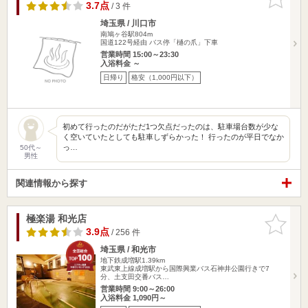
りに追加
3.7点
/ 3 件
埼玉県 / 川口市
南鳩ヶ谷駅804m
国道122号経由 バス停「樋の爪」下車
営業時間 15:00～23:30
入浴料金 ～
日帰り
格安（1,000円以下）
初めて行ったのだがただ1つ欠点だったのは、駐車場台数が少な
く空いていたとしても駐車しずらかった！ 行ったのが平日でなか
っ…
50代～
男性
関連情報から探す
極楽湯 和光店
お気に入
りに追加
3.9点
/ 256 件
埼玉県 / 和光市
地下鉄成増駅1.39km
東武東上線成増駅から国際興業バス石神井公園行きで7
分、土支田交番バス…
営業時間 9:00～26:00
入浴料金 1,090円～