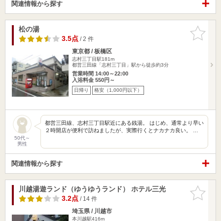
関連情報から探す
松の湯
お気に入
りに追加
3.5点
/ 2 件
東京都 / 板橋区
志村三丁目駅181m
都営三田線「志村三丁目」駅から徒歩約3分
営業時間 14:00～22:00
入浴料金 550円～
日帰り
格安（1,000円以下）
都営三田線、志村三丁目駅近にある銭湯。 はじめ、通常より早い
２時開店が便利で訪ねましたが、実際行くとナカナカ良い。 …
50代～
男性
関連情報から探す
川越湯遊ランド（ゆうゆうランド） ホテル三光
お気に入
りに追加
3.2点
/ 14 件
埼玉県 / 川越市
本川越駅416m