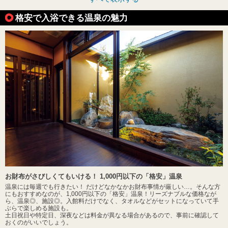
格安で入浴できる温泉の魅力
お財布がさびしくてもいける！ 1,000円以下の「格安」温泉
温泉には毎週でも行きたい！ だけどなかなかお財布事情が厳しい…。そんな方
にもおすすめなのが、1,000円以下の「格安」温泉！リーズナブルな価格なが
ら、温泉◎、施設◎。入館料だけでなく、タオルなどがセットになっていて手
ぶらで楽しめる施設も。
土日祝日や特定日、深夜などは料金が異なる場合があるので、事前に確認して
おくのがいいでしょう。