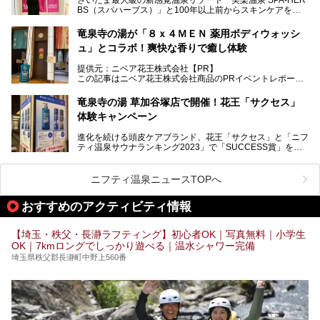
湯舞音らしいサウナにこだわった遊び心満点の"銭湯×屋外サ
BS（スパハーブス）」と100年以上前からスキンケアを考
ウナ"施設で、男女別のお風呂のほか、水着やサウナ着で楽
案してきた「ニベア」が、期間限定でコラボ企画を開催中。
しめる男女共用屋外サウナや飲食できるととのいスペースな
読者モデルやインスタグラマーとして活躍している、美容＆
ど、ユニークなポイントがいっぱい！
竜泉寺の湯が「８ｘ４ＭＥＮ 薬用ボディウォッシ
スパ大好きの畑瀬愛さんと取材してきました。
オープン前取材に行ってきましたので、早速どこより詳しく
ュ」とコラボ！爽快な香りで癒し体験
紹介しちゃいます！
───
提供元：ニベア花王株式会社【PR】
提供元：ニベア花王株式会社【PR】
この記事はニベア花王株式会社商品のPRイベントレポート
この記事はニベア花王株式会社商品のPRイベントレポート
記事です。
記事です。
竜泉寺の湯 草加谷塚店で開催！花王「サクセス」
ーーー
体験キャンペーン
注目のボディウォッシュアイテム「８ｘ４ＭＥＮ 薬用ボデ
ィウォッシュ」と「ニフティ温泉年間ランキング2021」で
進化を続ける頭皮ケアブランド、花王「サクセス」と「ニフ
全国総合2位にランクインした人気温浴施設「竜泉寺の湯 草
ティ温泉サウナランキング2023」で「SUCCESS賞」を獲
加谷塚店」がコラボイベントを期間限定で開催中ということ
得した人気温浴施設「竜泉寺の湯 草加谷塚店」がコラボイ
で早速訪問！
ベントを開催。
気になるその内容をチェックしてきました！
ニフティ温泉ニュースTOPへ
早速訪問し、気になるその内容を取材してきました！
おすすめのアクティビティ情報
───
提供元：花王株式会社【PR】
この記事は花王株式会社商品のPRイベントレポート記事で
【埼玉・秩父・長瀞ラフティング】初心者OK｜写真無料｜小学生
す。
OK｜7kmロングでしっかり遊べる｜温水シャワー完備
埼玉県秩父郡長瀞町中野上560番