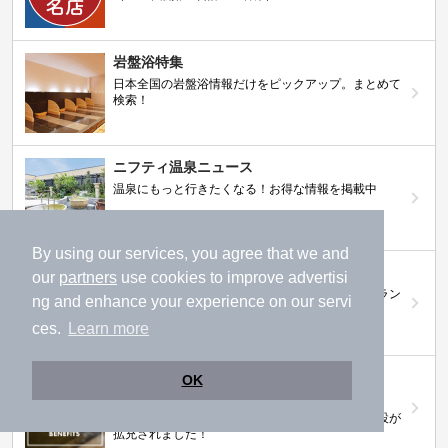
岩盤浴特集
日本全国の岩盤浴情報だけをピックアップ。まとめて
検索！
ニフティ温泉ニュース
温泉にもっと行きたくなる！お得な情報を掲載中
By using our services, you agree that we and
ニフティ温泉 おふろパス
our
partners
use cookies to improve advertisi
温浴施設をお得に楽しめるサブスクリプションプラン
ng and enhance your experience on our servi
ces.
Learn more
【ニフティライフスタイル株主優待のご案
OK
内】
株主優待制度で人気の温浴施設に行こう！対象施設が
拡充されました！