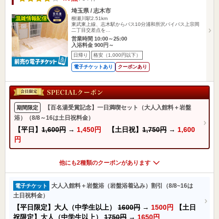
埼玉県 / 志木市
柳瀬川駅2.51km
東武東上線、志木駅からバス10分浦和所沢バイパス上宗岡
二丁目交差点を…
営業時間 10:00～25:00
入浴料金 900円～
日帰り
格安（1,000円以下）
電子チケットあり
クーポンあり
【百名湯受賞記念】一日満喫セット（大人入館料＋岩盤
期間限定
浴）（8/8～16は土日祝料金）
【平日】
1,600円
→
1,450円
【土日祝】
1,750円
→
1,600
円
他にも2種類のクーポンがあります
大人入館料＋岩盤浴（岩盤浴着込み）割引（8/8~16は
電子チケット
土日祝料金）
【平日限定】大人（中学生以上）
1600円
→
1500円
【土日
祝限定】大人（中学生以上）
1750円
→
1650円