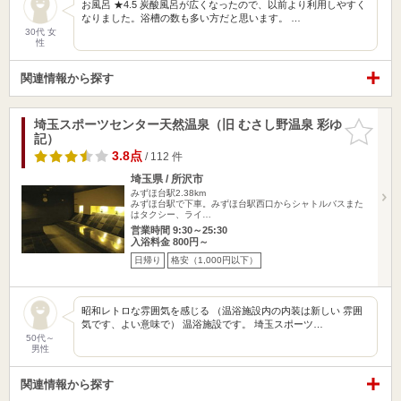
お風呂 ★4.5 炭酸風呂が広くなったので、以前より利用しやすく
なりました。浴槽の数も多い方だと思います。 …
30代 女
性
関連情報から探す
埼玉スポーツセンター天然温泉（旧 むさし野温泉 彩ゆ
お気に入
記）
りに追加
3.8点
/ 112 件
埼玉県 / 所沢市
みずほ台駅2.38km
みずほ台駅で下車。みずほ台駅西口からシャトルバスまた
はタクシー、ライ…
営業時間 9:30～25:30
入浴料金 800円～
日帰り
格安（1,000円以下）
昭和レトロな雰囲気を感じる （温浴施設内の内装は新しい 雰囲
気です、よい意味で） 温浴施設です。 埼玉スポーツ…
50代～
男性
関連情報から探す