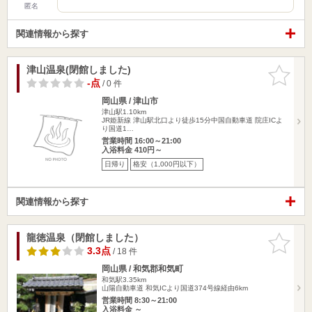
匿名
関連情報から探す
津山温泉(閉館しました)
お気に入
りに追加
-点
/ 0 件
岡山県 / 津山市
津山駅1.10km
JR姫新線 津山駅北口より徒歩15分中国自動車道 院庄ICよ
り国道1…
営業時間 16:00～21:00
入浴料金 410円～
日帰り
格安（1,000円以下）
関連情報から探す
龍徳温泉（閉館しました）
お気に入
りに追加
3.3点
/ 18 件
岡山県 / 和気郡和気町
和気駅3.35km
山陽自動車道 和気ICより国道374号線経由6km
営業時間 8:30～21:00
入浴料金 ～