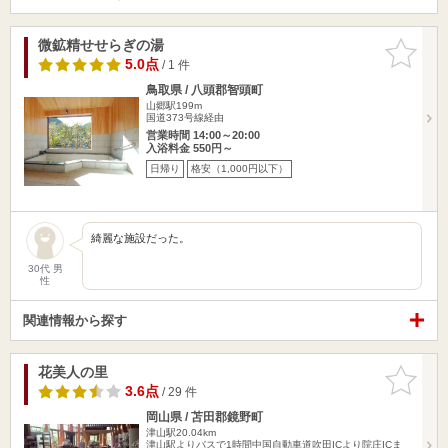
微鉱精せせらぎの湯
お気に入
りに追加
5.0点
/ 1 件
鳥取県 / 八頭郡智頭町
山郷駅199m
国道373号線経由
営業時間 14:00～20:00
入浴料金 550円～
日帰り
格安（1,000円以下）
綺麗な施設だった。
30代 男
性
関連情報から探す
花美人の里
お気に入
りに追加
3.6点
/ 29 件
岡山県 / 苫田郡鏡野町
津山駅20.04km
津山駅よりバスで1時間中国自動車道吹田ICより院庄ICま