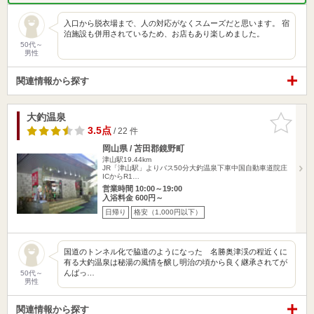
入口から脱衣場まで、人の対応がなくスムーズだと思います。 宿
泊施設も併用されているため、お店もあり楽しめました。
50代～
男性
関連情報から探す
大釣温泉
お気に入
りに追加
3.5点
/ 22 件
岡山県 / 苫田郡鏡野町
津山駅19.44km
JR「津山駅」よりバス50分大釣温泉下車中国自動車道院庄
ICからR1…
営業時間 10:00～19:00
入浴料金 600円～
日帰り
格安（1,000円以下）
国道のトンネル化で脇道のようになった 名勝奥津渓の程近くに
有る大釣温泉は秘湯の風情を醸し明治の頃から良く継承されてが
んばっ…
50代～
男性
関連情報から探す