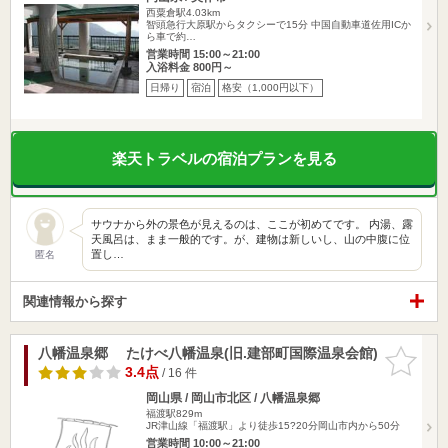
西粟倉駅4.03km
智頭急行大原駅からタクシーで15分 中国自動車道佐用ICか
ら車で約…
営業時間 15:00～21:00
入浴料金 800円～
日帰り
宿泊
格安（1,000円以下）
楽天トラベルの宿泊プランを見る
サウナから外の景色が見えるのは、ここが初めてです。 内湯、露
天風呂は、まま一般的です。が、建物は新しいし、山の中腹に位
置し…
匿名
関連情報から探す
八幡温泉郷 たけべ八幡温泉(旧.建部町国際温泉会館)
お気に入
りに追加
3.4点
/ 16 件
岡山県 / 岡山市北区 / 八幡温泉郷
福渡駅829m
JR津山線「福渡駅」より徒歩15?20分岡山市内から50分
営業時間 10:00～21:00