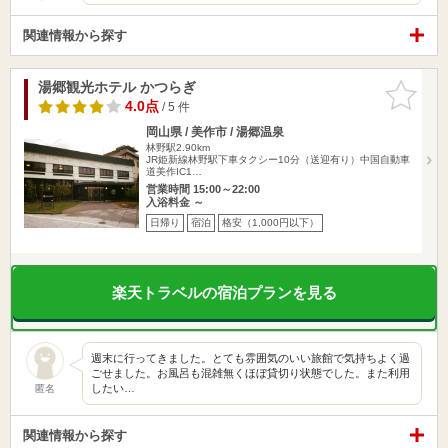
関連情報から探す
湯郷観光ホテル かつらぎ
お気に入
りに追加
4.0点
/ 5 件
岡山県 / 美作市 / 湯郷温泉
林野駅2.90km
JR姫新線林野駅下車タクシー10分（送迎有り）中国自動車
道美作IC1…
営業時間 15:00～22:00
入浴料金 ～
日帰り
宿泊
格安（1,000円以下）
楽天トラベルの宿泊プランを見る
週末に行ってきました。とても雰囲気のいい旅館で気持ちよく過
ごせました。お風呂も混雑無くほぼ貸切り状態でした。また利用
したい…
匿名
関連情報から探す