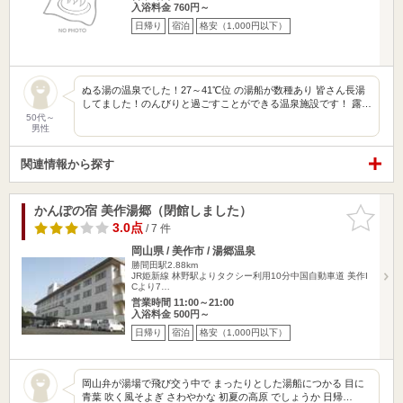
入浴料金 760円～
日帰り
宿泊
格安（1,000円以下）
ぬる湯の温泉でした！27～41℃位 の湯船が数種あり 皆さん長湯
してました！のんびりと過ごすことができる温泉施設です！ 露…
50代～
男性
関連情報から探す
かんぽの宿 美作湯郷（閉館しました）
お気に入
りに追加
3.0点
/ 7 件
岡山県 / 美作市 / 湯郷温泉
勝間田駅2.88km
JR姫新線 林野駅よりタクシー利用10分中国自動車道 美作I
Cより7…
営業時間 11:00～21:00
入浴料金 500円～
日帰り
宿泊
格安（1,000円以下）
岡山弁が湯場で飛び交う中で まったりとした湯船につかる 目に
青葉 吹く風そよぎ さわやかな 初夏の高原 でしょうか 日帰…