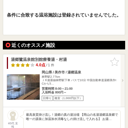
条件に合致する温浴施設は登録されていませんでした。
近くのオススメ施設
湯郷鷺温泉館別館療養湯・村湯
お気に入
りに追加
4.0点
/ 1 件
岡山県 / 美作市 / 湯郷温泉
林野駅2.77km
ＪＲ姫新線林野駅下車 バスで10分 中国自動車道湯郷美作I
Cから5…
営業時間 8:00～21:00
入浴料金 800円～
日帰り
格安（1,000円以下）
最高泉質掛け流し！湯郷の真の湯治場 【岡山の名湯湯郷温泉郷で
唯一の源泉に加温加水消毒なしの掛け流しで入れる】 お湯…
40代 女
性