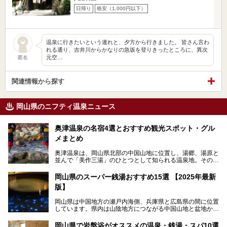
日帰り
格安（1,000円以下）
温泉に行きたいという連れと、夕方から行きました。 皆さん言わ
れる通り、吉井川からかなりの急坂を登りきったところに、異次
元空…
匿名
関連情報から探す
岡山県のニフティ温泉ニュース
奥津温泉の名宿4選とおすすめ観光スポット・グル
メまとめ
奥津温泉は、岡山県北部の中国山地に位置し、湯郷、湯原と
並んで「美作三湯」のひとつとして知られる温泉地。その泉
質は美人の湯として知られ、肌がスベスベになると評判で
す。
岡山県のスーパー銭湯おすすめ15選 【2025年最新
版】
この記事では、奥津温泉で宿泊におすすめの宿、観光スポッ
ト、そして日帰り温泉施設を詳しくご紹介！奥津温泉の魅力
岡山県は中国地方の瀬戸内海側、兵庫県と広島県の間に位置
を存分に味わい、癒しの旅を楽しんでくださいね。
しています。県内は山陰地方につながる中国山地と盆地から
成る北部、吉備高原など丘陵地帯が広がる中部、おだやかな
海に多数の島々が浮かぶ瀬戸内海に面した南部に分けられま
岡山県で岩盤浴がオススメの温泉・銭湯・スパ10選