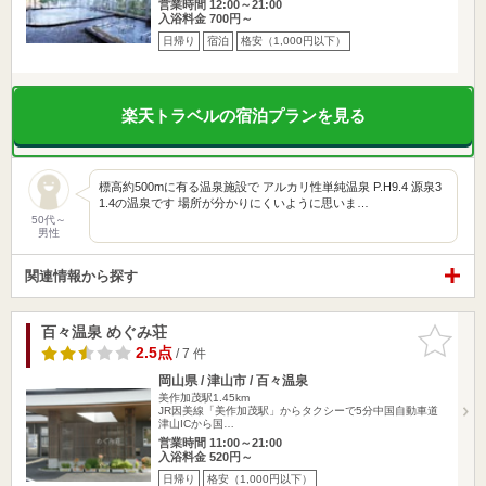
営業時間 12:00～21:00
入浴料金 700円～
日帰り
宿泊
格安（1,000円以下）
楽天トラベルの宿泊プランを見る
標高約500mに有る温泉施設で アルカリ性単純温泉 P.H9.4 源泉3
1.4の温泉です 場所が分かりにくいように思いま…
50代～
男性
関連情報から探す
百々温泉 めぐみ荘
お気に入
りに追加
2.5点
/ 7 件
岡山県 / 津山市 / 百々温泉
美作加茂駅1.45km
JR因美線「美作加茂駅」からタクシーで5分中国自動車道
津山ICから国…
営業時間 11:00～21:00
入浴料金 520円～
日帰り
格安（1,000円以下）