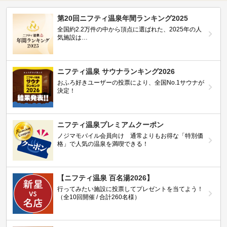
第20回ニフティ温泉年間ランキング2025
全国約2.2万件の中から頂点に選ばれた、2025年の人
気施設は…
ニフティ温泉 サウナランキング2026
おふろ好きユーザーの投票により、全国No.1サウナが
決定！
ニフティ温泉プレミアムクーポン
ノジマモバイル会員向け 通常よりもお得な「特別価
格」で人気の温泉を満喫できる！
【ニフティ温泉 百名湯2026】
行ってみたい施設に投票してプレゼントを当てよう！
（全10回開催 / 合計260名様）