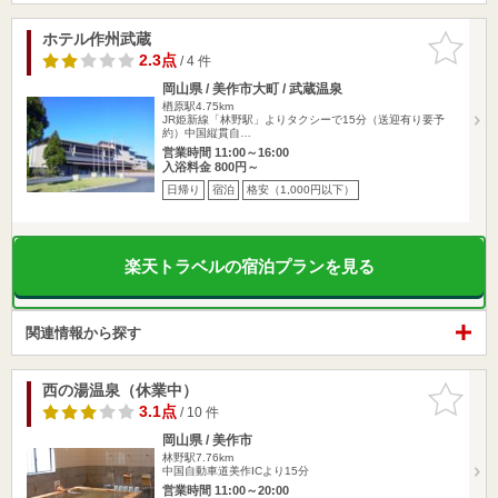
ホテル作州武蔵
お気に入
りに追加
2.3点
/ 4 件
岡山県 / 美作市大町 / 武蔵温泉
楢原駅4.75km
JR姫新線「林野駅」よりタクシーで15分（送迎有り要予
約）中国縦貫自…
営業時間 11:00～16:00
入浴料金 800円～
日帰り
宿泊
格安（1,000円以下）
楽天トラベルの宿泊プランを見る
関連情報から探す
西の湯温泉（休業中）
お気に入
りに追加
3.1点
/ 10 件
岡山県 / 美作市
林野駅7.76km
中国自動車道美作ICより15分
営業時間 11:00～20:00