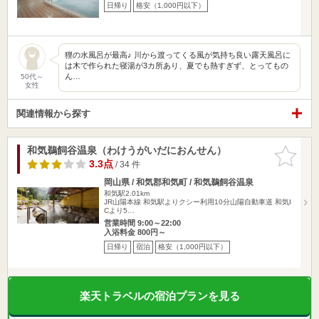
日帰り
格安（1,000円以下）
狸の水風呂が最高♪ 川から渡ってくる風が気持ち良い露天風呂に
は木で作られた寝湯が3カ所あり、夏でも熱すぎず、とってもの
ん…
50代～
女性
関連情報から探す
和気鵜飼谷温泉（わけうがいだにおんせん）
お気に入
りに追加
3.3点
/ 34 件
岡山県 / 和気郡和気町 / 和気鵜飼谷温泉
和気駅2.01km
JR山陽本線 和気駅よりクシー利用10分山陽自動車道 和気I
Cより5…
営業時間 9:00～22:00
入浴料金 800円～
日帰り
宿泊
格安（1,000円以下）
楽天トラベルの宿泊プランを見る