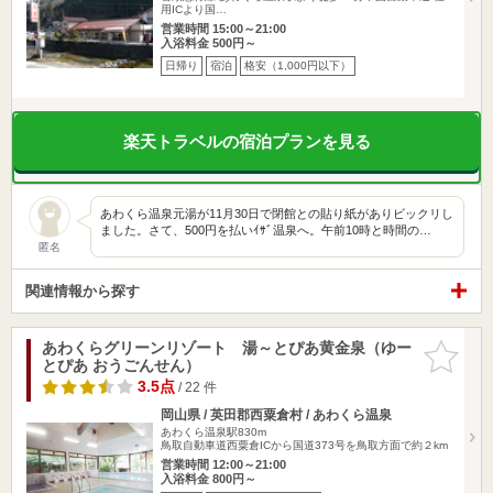
用ICより国…
営業時間 15:00～21:00
入浴料金 500円～
日帰り
宿泊
格安（1,000円以下）
楽天トラベルの宿泊プランを見る
あわくら温泉元湯が11月30日で閉館との貼り紙がありビックリし
ました。さて、500円を払いｲｻﾞ温泉へ。午前10時と時間の…
匿名
関連情報から探す
あわくらグリーンリゾート 湯～とぴあ黄金泉（ゆー
お気に入
とぴあ おうごんせん）
りに追加
3.5点
/ 22 件
岡山県 / 英田郡西粟倉村 / あわくら温泉
あわくら温泉駅830m
鳥取自動車道西粟倉ICから国道373号を鳥取方面で約２km
営業時間 12:00～21:00
入浴料金 800円～