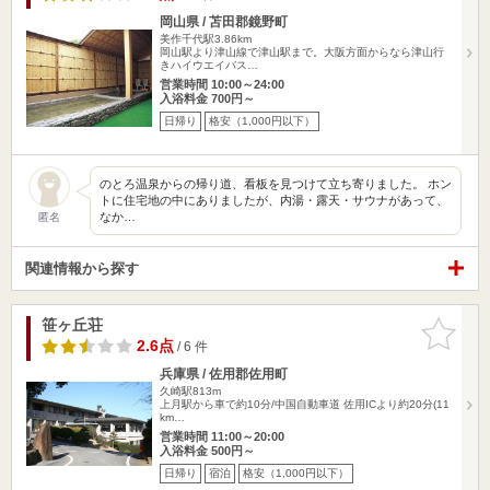
岡山県 / 苫田郡鏡野町
美作千代駅3.86km
岡山駅より津山線で津山駅まで。大阪方面からなら津山行
きハイウエイバス…
営業時間 10:00～24:00
入浴料金 700円～
日帰り
格安（1,000円以下）
のとろ温泉からの帰り道、看板を見つけて立ち寄りました。 ホン
トに住宅地の中にありましたが、内湯・露天・サウナがあって、
なか…
匿名
関連情報から探す
笹ヶ丘荘
お気に入
りに追加
2.6点
/ 6 件
兵庫県 / 佐用郡佐用町
久崎駅813m
上月駅から車で約10分/中国自動車道 佐用ICより約20分(11
km…
営業時間 11:00～20:00
入浴料金 500円～
日帰り
宿泊
格安（1,000円以下）