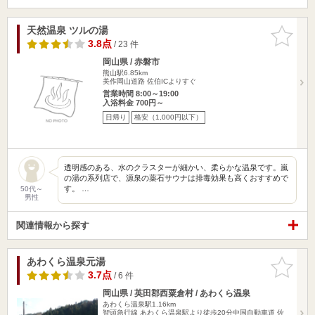
天然温泉 ツルの湯
お気に入
りに追加
3.8点
/ 23 件
岡山県 / 赤磐市
熊山駅6.85km
美作岡山道路 佐伯ICよりすぐ
営業時間 8:00～19:00
入浴料金 700円～
日帰り
格安（1,000円以下）
透明感のある、水のクラスターが細かい、柔らかな温泉です。嵐
の湯の系列店で、源泉の薬石サウナは排毒効果も高くおすすめで
す。 …
50代～
男性
関連情報から探す
あわくら温泉元湯
お気に入
りに追加
3.7点
/ 6 件
岡山県 / 英田郡西粟倉村 / あわくら温泉
あわくら温泉駅1.16km
智頭急行線 あわくら温泉駅より徒歩20分中国自動車道 佐