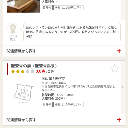
入浴料金 ～
日帰り
格安（1,000円以下）
旅のレストラン西の屋と同じ敷地内にある温泉施設です。立派な
建物の足湯もあるようですが、200円の有料となっています。料
金は…
～10代
男性
関連情報から探す
能登香の湯（能登香温泉）
お気に入
りに追加
3.0点
/ 2 件
岡山県 / 美作市
美作江見駅7.40km
中国自動車道美作ICより車で35分 JR姫新線美作江見駅よ
り車で2…
営業時間 14:00～19:00
入浴料金 300円～
日帰り
格安（1,000円以下）
関連情報から探す