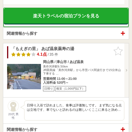
楽天トラベルの宿泊プランを見る
関連情報から探す
「もえぎの里」 あば温泉薬寿の湯
お気に入
りに追加
4.1点
/ 35 件
岡山県 / 津山市 / あば温泉
美作河井駅6.50km
JR因美線「美作河井駅」から市営バス阿波行きで15分米山
下車する …
営業時間 11:00～21:00
入浴料金 520円～
日帰り
格安（1,000円以下）
日帰り入浴で訪れました、食事は評価無しです。 まず気になる点
は立地です、車でないと訪れるのは難しいくここに来ると決め…
20代 男
性
関連情報から探す