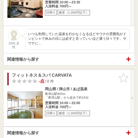
営業時間 10:00～23:30
入浴料金 700円～
日帰り
格安（1,000円以下）
いつも利用していた温泉を行かなくなるほどサウナの雰囲気がド
ンピシャで休みの日には必ずと言っていいほど通う日々です。サ
ウナに…
20代 女
性
関連情報から探す
フィットネス＆スパ CARVATA
お気に入
りに追加
-点
/ 0 件
岡山県 / 津山市 / あば温泉
東津山駅900m
「東津山駅」から徒歩で約18分
営業時間 10:00～22:00
入浴料金 700円～
日帰り
格安（1,000円以下）
関連情報から探す