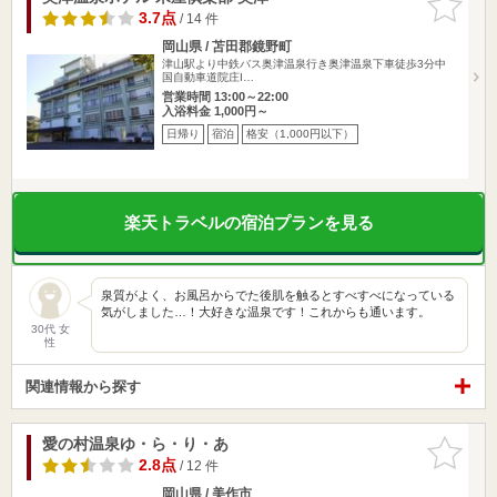
りに追加
3.7点
/ 14 件
岡山県 / 苫田郡鏡野町
津山駅より中鉄バス奥津温泉行き奥津温泉下車徒歩3分中
国自動車道院庄I…
営業時間 13:00～22:00
入浴料金 1,000円～
日帰り
宿泊
格安（1,000円以下）
楽天トラベルの宿泊プランを見る
泉質がよく、お風呂からでた後肌を触るとすべすべになっている
気がしました…！大好きな温泉です！これからも通います。
30代 女
性
関連情報から探す
愛の村温泉ゆ・ら・り・あ
お気に入
りに追加
2.8点
/ 12 件
岡山県 / 美作市