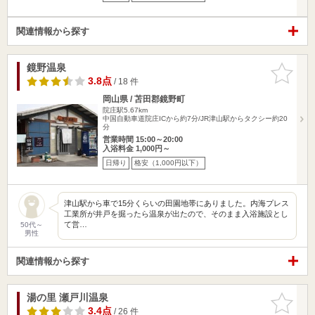
関連情報から探す
鏡野温泉
お気に入
りに追加
3.8点
/ 18 件
岡山県 / 苫田郡鏡野町
院庄駅5.67km
中国自動車道院庄ICから約7分/JR津山駅からタクシー約20
分
営業時間 15:00～20:00
入浴料金 1,000円～
日帰り
格安（1,000円以下）
津山駅から車で15分くらいの田園地帯にありました。内海プレス
工業所が井戸を掘ったら温泉が出たので、そのまま入浴施設とし
て営…
50代～
男性
関連情報から探す
湯の里 瀬戸川温泉
お気に入
りに追加
3.4点
/ 26 件