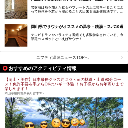
す。年間を通じて降水量が少ない「晴れの国」で、モモやブ
ドウなど果物の栽培が盛んなうえ、その品質の高さは全国的
岩盤浴は熱を加えた鉱石やプレートの上に寝そべることによ
にも有名です。
って身体をを芯から温めることの出来る温浴健康法です。じ
んわりと身体の内部を温めて発汗を促すことでリラックス効
そんな岡山県には、山間部の自然を味わえる温泉から街中の
果だけではなく、代謝が高まり健康や美容にも良い影響が期
気軽に行ける入浴施設まで、さまざまなスーパー銭湯があり
待できます。今回はそんな岩盤浴にこだわった岡山県内のオ
ます。ここでは、岡山県で評判のスーパー銭湯をご紹介しま
岡山県でサウナがオススメの温泉・銭湯・スパ10選
ススメ温泉・銭湯・スパ10ヶ所を紹介させていただきま
しょう。
す。
テレビドラマやバラエティ番組でも多数特集されている、今
話題のスポットといえばサウナ！
「サ活」や「サ道」などという言葉も使われるほど、幅広い
年齢層から人気を集めています。
今回は、岡山県でサウナがおすすめの温泉や銭湯、スパを厳
選してご紹介！
ニフティ温泉ニュースTOPへ
血流が良くなるだけでなく美容効果やリラックス効果も期待
できるサウナで、内側から健康的な体を目指しましょう。
おすすめのアクティビティ情報
【岡山・美作】日本最長クラス約２０ｋｍの林道・山道90分コー
ス！免許不要＆手ぶらOKのバギー体験 ！お子様からお年寄りまで
楽しめます！
岡山県勝田郡奈義町皆木312