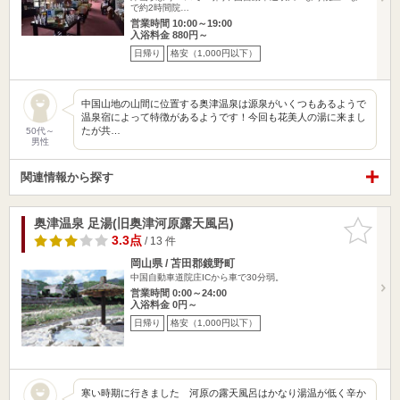
で約2時間院…
営業時間 10:00～19:00
入浴料金 880円～
日帰り
格安（1,000円以下）
中国山地の山間に位置する奥津温泉は源泉がいくつもあるようで
温泉宿によって特徴があるようです！今回も花美人の湯に来まし
たが共…
50代～
男性
関連情報から探す
奥津温泉 足湯(旧奥津河原露天風呂)
お気に入
りに追加
3.3点
/ 13 件
岡山県 / 苫田郡鏡野町
中国自動車道院庄ICから車で30分弱。
営業時間 0:00～24:00
入浴料金 0円～
日帰り
格安（1,000円以下）
寒い時期に行きました 河原の露天風呂はかなり湯温が低く辛か