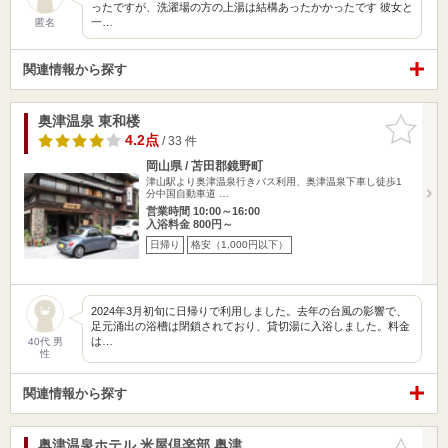
ったですが、洗濯場の方の上湯は結構あったかかったです 彼女と
一…
匿名
関連情報から探す
奥津温泉 東和楼
お気に入
りに追加
4.2点
/ 33 件
岡山県 / 苫田郡鏡野町
津山駅より奥津温泉行きバス利用、奥津温泉下車し徒歩1
分中国自動車道 …
営業時間 10:00～16:00
入浴料金 800円～
日帰り
格安（1,000円以下）
2024年3月初旬に日帰りで利用しました。去年の台風の影響で、
足元涌出の浴槽は閉鎖されており、貸切湯に入浴しました。料金
は…
40代 男
性
関連情報から探す
奥津温泉ホテル 米屋倶楽部 奥津
お気に入