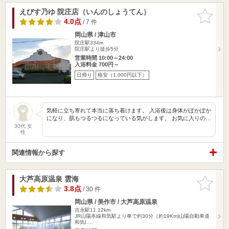
えびす乃ゆ 院庄店（いんのしょうてん）
お気に入
りに追加
4.0点
/ 7 件
岡山県 / 津山市
院庄駅334m
院庄駅より徒歩5分
営業時間 10:00～24:00
入浴料金 700円～
日帰り
格安（1,000円以下）
気軽に立ち寄れて本当に落ち着けます。 入浴後は身体がぽかぽか
になり、肌もつるつるになっている気がします。 お気に入りの…
30代 女
性
関連情報から探す
大芦高原温泉 雲海
お気に入
りに追加
3.8点
/ 30 件
岡山県 / 美作市 / 大芦高原温泉
吉永駅11.12km
JR山陽本線和気駅より車で約30分（約19Km)山陽自動車道
和気I.…