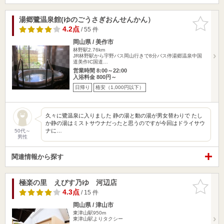
湯郷鷺温泉館(ゆのごうさぎおんせんかん）
お気に入
りに追加
4.2点
/ 55 件
岡山県 / 美作市
林野駅2.76km
JR林野駅から宇野バス岡山行きで8分バス停湯郷温泉中国
道美作IC国道…
営業時間 8:00～22:00
入浴料金 800円～
日帰り
格安（1,000円以下）
久々に鷺温泉に入りました 静の湯と動の湯が男女替わりで たし
か静の湯はミストサウナだったと思うのですが今回はドライサウ
ナに…
50代～
男性
関連情報から探す
極楽の里 えびす乃ゆ 河辺店
お気に入
りに追加
4.3点
/ 15 件
岡山県 / 津山市
東津山駅950m
東津山駅よりタクシー