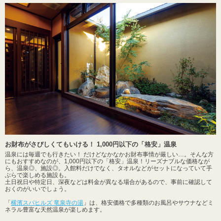
お財布がさびしくてもいける！ 1,000円以下の「格安」温泉
温泉には毎週でも行きたい！ だけどなかなかお財布事情が厳しい…。そんな方
にもおすすめなのが、1,000円以下の「格安」温泉！リーズナブルな価格なが
ら、温泉◎、施設◎。入館料だけでなく、タオルなどがセットになっていて手
ぶらで楽しめる施設も。
土日祝日や特定日、深夜などは料金が異なる場合があるので、事前に確認して
おくのがいいでしょう。
「
横濱スパヒルズ 竜泉寺の湯
」は、格安価格で多種類のお風呂やサウナなどミ
ネラル豊富な天然温泉が楽しめます。