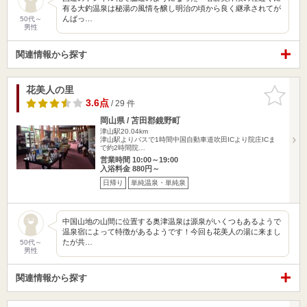
有る大釣温泉は秘湯の風情を醸し明治の頃から良く継承されてが
んばっ…
50代～
男性
関連情報から探す
花美人の里
お気に入
りに追加
3.6点
/ 29 件
岡山県 / 苫田郡鏡野町
津山駅20.04km
津山駅よりバスで1時間中国自動車道吹田ICより院庄ICま
で約2時間院…
営業時間 10:00～19:00
入浴料金 880円～
日帰り
単純温泉・単純泉
中国山地の山間に位置する奥津温泉は源泉がいくつもあるようで
温泉宿によって特徴があるようです！今回も花美人の湯に来まし
たが共…
50代～
男性
関連情報から探す