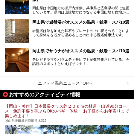
この記事では、奥津温泉で宿泊におすすめの宿、観光スポッ
ト、そして日帰り温泉施設を詳しくご紹介！奥津温泉の魅力
岡山県は中国地方の瀬戸内海側、兵庫県と広島県の間に位置
を存分に味わい、癒しの旅を楽しんでくださいね。
しています。県内は山陰地方につながる中国山地と盆地から
成る北部、吉備高原など丘陵地帯が広がる中部、おだやかな
海に多数の島々が浮かぶ瀬戸内海に面した南部に分けられま
岡山県で岩盤浴がオススメの温泉・銭湯・スパ10選
す。年間を通じて降水量が少ない「晴れの国」で、モモやブ
ドウなど果物の栽培が盛んなうえ、その品質の高さは全国的
岩盤浴は熱を加えた鉱石やプレートの上に寝そべることによ
にも有名です。
って身体をを芯から温めることの出来る温浴健康法です。じ
んわりと身体の内部を温めて発汗を促すことでリラックス効
そんな岡山県には、山間部の自然を味わえる温泉から街中の
果だけではなく、代謝が高まり健康や美容にも良い影響が期
気軽に行ける入浴施設まで、さまざまなスーパー銭湯があり
待できます。今回はそんな岩盤浴にこだわった岡山県内のオ
ます。ここでは、岡山県で評判のスーパー銭湯をご紹介しま
岡山県でサウナがオススメの温泉・銭湯・スパ10選
ススメ温泉・銭湯・スパ10ヶ所を紹介させていただきま
しょう。
す。
テレビドラマやバラエティ番組でも多数特集されている、今
話題のスポットといえばサウナ！
「サ活」や「サ道」などという言葉も使われるほど、幅広い
年齢層から人気を集めています。
今回は、岡山県でサウナがおすすめの温泉や銭湯、スパを厳
選してご紹介！
ニフティ温泉ニュースTOPへ
血流が良くなるだけでなく美容効果やリラックス効果も期待
できるサウナで、内側から健康的な体を目指しましょう。
おすすめのアクティビティ情報
【岡山・美作】日本最長クラス約２０ｋｍの林道・山道90分コー
ス！免許不要＆手ぶらOKのバギー体験 ！お子様からお年寄りまで
楽しめます！
岡山県勝田郡奈義町皆木312