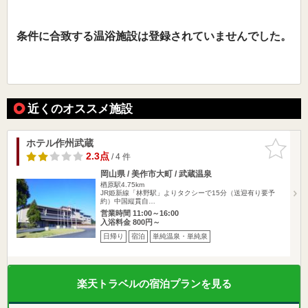
条件に合致する温浴施設は登録されていませんでした。
近くのオススメ施設
ホテル作州武蔵
お気に入
りに追加
2.3点
/ 4 件
岡山県 / 美作市大町 / 武蔵温泉
楢原駅4.75km
JR姫新線「林野駅」よりタクシーで15分（送迎有り要予
約）中国縦貫自…
営業時間 11:00～16:00
入浴料金 800円～
日帰り
宿泊
単純温泉・単純泉
楽天トラベルの宿泊プランを見る