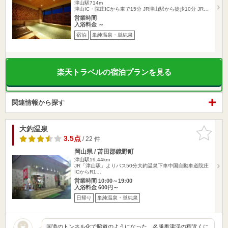
津山駅714m
津山IC・院庄ICから車で15分 JR津山駅から徒歩10分 JR…
営業時間
入浴料金 ～
宿泊
単純温泉・単純泉
楽天トラベルの宿泊プランを見る
関連情報から探す
大釣温泉
お気に入
りに追加
3.5点
/ 22 件
岡山県 / 苫田郡鏡野町
津山駅19.44km
JR「津山駅」よりバス50分大釣温泉下車中国自動車道院庄
ICからR1…
営業時間 10:00～19:00
入浴料金 600円～
日帰り
単純温泉・単純泉
国道のトンネル化で脇道のようになった 名勝奥津渓の程近くに