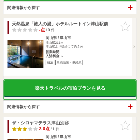
関連情報から探す
天然温泉「旅人の湯」ホテルルートイン津山駅前
お気に入
りに追加
-点
/ 0 件
岡山県 / 津山市
津山駅211m
津山駅より徒歩にて約２分
営業時間
入浴料金 ～
宿泊
単純温泉・単純泉
楽天トラベルの宿泊プランを見る
関連情報から探す
ザ・シロヤマテラス津山別邸
お気に入
りに追加
3.0点
/ 1 件
岡山県 / 津山市