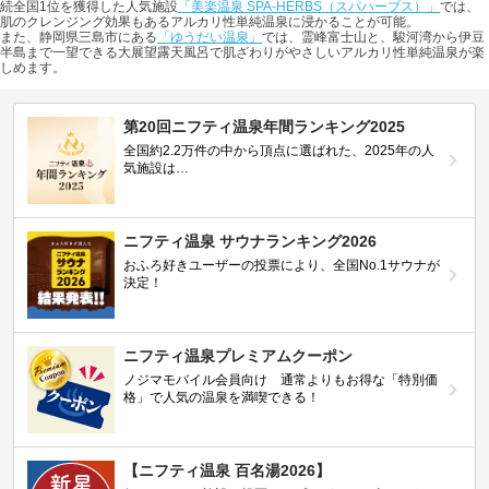
続全国1位を獲得した人気施設
「美楽温泉 SPA-HERBS（スパハーブス）」
では、
肌のクレンジング効果もあるアルカリ性単純温泉に浸かることが可能。
また、静岡県三島市にある
「ゆうだい温泉」
では、霊峰富士山と、駿河湾から伊豆
半島まで一望できる大展望露天風呂で肌ざわりがやさしいアルカリ性単純温泉が楽
しめます。
第20回ニフティ温泉年間ランキング2025
全国約2.2万件の中から頂点に選ばれた、2025年の人
気施設は…
ニフティ温泉 サウナランキング2026
おふろ好きユーザーの投票により、全国No.1サウナが
決定！
ニフティ温泉プレミアムクーポン
ノジマモバイル会員向け 通常よりもお得な「特別価
格」で人気の温泉を満喫できる！
【ニフティ温泉 百名湯2026】