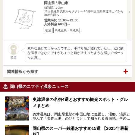
岡山県 / 津山市
知和駅7.79km
JR因美線加茂駅からタクシー20分中国自動車道津山ICから
加茂方面へ…
営業時間 11:00～21:30
入浴料金 600円～
宿泊
単純温泉・単純泉
素朴な感じでよかったですよ。手作り感が溢れていたし、近代的
な温泉ではないですがちょっと時が止まったような感じでボーッ
っと寛…
匿名
関連情報から探す
岡山県のニフティ温泉ニュース
奥津温泉の名宿4選とおすすめ観光スポット・グル
メまとめ
奥津温泉は、岡山県北部の中国山地に位置し、湯郷、湯原と
並んで「美作三湯」のひとつとして知られる温泉地。その泉
質は美人の湯として知られ、肌がスベスベになると評判で
す。
岡山県のスーパー銭湯おすすめ15選 【2025年最新
版】