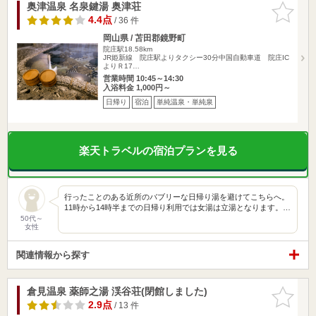
奥津温泉 名泉鍵湯 奥津荘
お気に入
りに追加
4.4点
/ 36 件
岡山県 / 苫田郡鏡野町
院庄駅18.58km
JR姫新線 院庄駅よりタクシー30分中国自動車道 院庄IC
よりＲ17…
営業時間 10:45～14:30
入浴料金 1,000円～
日帰り
宿泊
単純温泉・単純泉
楽天トラベルの宿泊プランを見る
行ったことのある近所のバブリーな日帰り湯を避けてこちらへ。
11時から14時半までの日帰り利用では女湯は立湯となります。…
50代～
女性
関連情報から探す
倉見温泉 薬師之湯 渓谷荘(閉館しました)
お気に入
りに追加
2.9点
/ 13 件