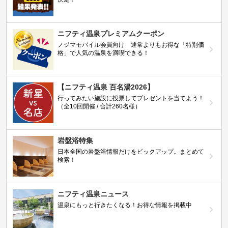
ニフティ温泉プレミアムクーポン
ノジマモバイル会員向け 通常よりもお得な「特別価
格」で人気の温泉を満喫できる！
【ニフティ温泉 百名湯2026】
行ってみたい施設に投票してプレゼントを当てよう！
（全10回開催 / 合計260名様）
岩盤浴特集
日本全国の岩盤浴情報だけをピックアップ。まとめて
検索！
ニフティ温泉ニュース
温泉にもっと行きたくなる！お得な情報を掲載中