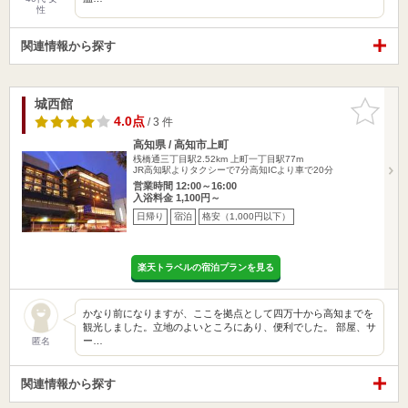
性
関連情報から探す
城西館
お気に入
りに追加
4.0点
/ 3 件
高知県 / 高知市上町
桟橋通三丁目駅2.52km
上町一丁目駅77m
JR高知駅よりタクシーで7分高知ICより車で20分
営業時間 12:00～16:00
入浴料金 1,100円～
日帰り
宿泊
格安（1,000円以下）
楽天トラベルの宿泊プランを見る
かなり前になりますが、ここを拠点として四万十から高知までを
観光しました。立地のよいところにあり、便利でした。 部屋、サ
ー…
匿名
関連情報から探す