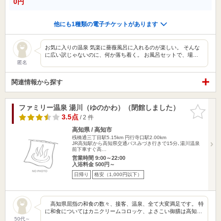
0円
他にも1種類の電子チケットがあります
お気に入りの温泉 気楽に薔薇風呂に入れるのが楽しい。 そんな
に広い訳じゃないのに、何か落ち着く。 お風呂セットで、場…
匿名
関連情報から探す
ファミリー温泉 湯川（ゆのかわ）（閉館しました）
お気に入
りに追加
3.5点
/ 2 件
高知県 / 高知市
桟橋通三丁目駅5.15km
円行寺口駅2.00km
JR高知駅から高知県交通バスみづき行きで15分､湯川温泉
前下車すぐ高…
営業時間 9:00～22:00
入浴料金 500円～
日帰り
格安（1,000円以下）
高知県屈指の和食の数々、接客、温泉、全て大変満足です。 特
に和食についてはカニクリームコロッケ、よさこい御膳は高知…
50代～