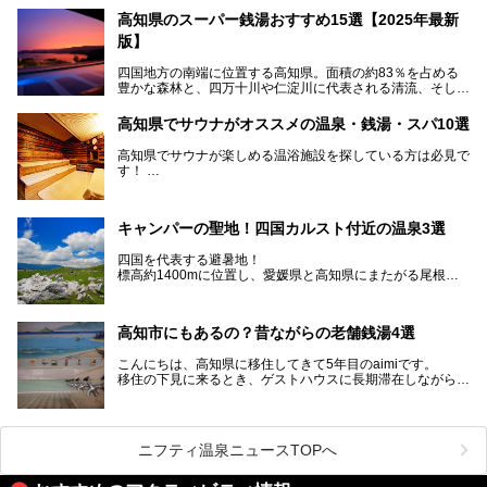
高知県のスーパー銭湯おすすめ15選【2025年最新
版】
四国地方の南端に位置する高知県。面積の約83％を占める
豊かな森林と、四万十川や仁淀川に代表される清流、そして
青く輝く太平洋に面して約700㎞もの海岸線が続く、自然の
魅力がぎゅっと詰まった県です。
高知県でサウナがオススメの温泉・銭湯・スパ10選
高知県はまた、カツオのたたきをはじめとする海産物や清流
で育つ川魚、大皿にごちそうがどっさり盛られた皿鉢料理、
高知県でサウナが楽しめる温浴施設を探している方は必見で
柚子などの柑橘類、地酒といったグルメが充実していること
す！
でも知られます。ここでは、温泉とあわせて自然の景観やグ
この記事では、高知県内でおすすめするサウナを詳しく紹介
ルメも満喫できる、高知県でおすすめのスーパー銭湯をご紹
します。
介します。
高知市内から、大自然に囲まれたサウナまで厳選してます。
キャンパーの聖地！四国カルスト付近の温泉3選
ぜひこれを読んで高知のサウナ探しの参考してくださいね！
四国を代表する避暑地！
標高約1400mに位置し、愛媛県と高知県にまたがる尾根沿
いに広がる「四国カルスト」。
夏はキャンパーでにぎわい、街明かりもほぼなく満点の星空
高知市にもあるの？昔ながらの老舗銭湯4選
が見れる場所。
そんな街から外れた景色のとってもいい場所なんですが、日
こんにちは、高知県に移住してきて5年目のaimiです。
帰り温泉（お風呂）がありません。
移住の下見に来るとき、ゲストハウスに長期滞在しながら観
中でもライターおすすめの３つの温泉をご紹介します。
光していたのですが。
そのときにお世話になったのが高知市内にある銭湯。
テントを張ってから温泉に向かうのもいいですが、場所取り
高知市というと、高知県の人口の半分が集まっているにぎや
などが問題なければ、温泉に入ってから向かうことをオスス
かなイメージがある方も多いかと思いますが、昔ながらの老
メします。
ニフティ温泉ニュースTOPへ
舗銭湯がけっこうな数あるのですよ。
なぜなら最寄り温泉でも車で４０分、山を降りていかねばな
りませんからね…！！
規模は小さいながら、元気に営業中なので観光がてら訪問し