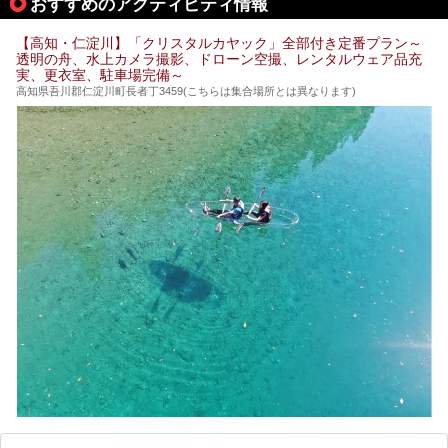
おすすめのアクティビティ情報
てみてはいかがでしょう？
もしくは、翌日キャンプ帰りに立ち寄るのもおすすめです。
JR高知駅から近いものもあるので、公共交通オンリー派もO
Kですよ♪
【高知・仁淀川】「クリスタルカヤック」全部付き定番プラン～
それでは見ていきましょう。
透明の舟、水上カメラ撮影、ドローン空撮、レンタルウェア品充
それではチェックしてきましょう♪
実、更衣室、駐車場完備～
高知県吾川郡仁淀川町長者丁3459(こちらは集合場所とは異なります)