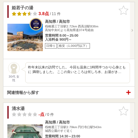
姫若子の湯
お気に入
りに追加
3.8点
/ 11 件
高知県 / 高知市
桟橋通三丁目駅2.72km
西高須駅836m
高知中央ICより高知県道374号経由
営業時間 8:00～25:00
入浴料金 900円～
日帰り
格安（1,000円以下）
昨年末以来の訪問でした。 今回も温泉に1時間半つかり心身とも
に 満喫しました。 ここの良いところは何しろ水、お湯がき…
30代 女
性
関連情報から探す
清水湯
お気に入
りに追加
-点
/ 0 件
高知県 / 高知市
桟橋通三丁目駅2.79km
円行寺口駅543m
城西公園のすぐ近く
営業時間 14:30～23:00