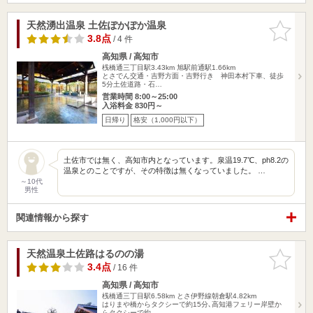
天然湧出温泉 土佐ぽかぽか温泉
お気に入
りに追加
3.8点
/ 4 件
高知県 / 高知市
桟橋通三丁目駅3.43km
旭駅前通駅1.66km
とさでん交通・吉野方面・吉野行き 神田本村下車、徒歩
5分土佐道路・石…
営業時間 8:00～25:00
入浴料金 830円～
日帰り
格安（1,000円以下）
土佐市では無く、高知市内となっています。泉温19.7℃、ph8.2の
温泉とのことですが、その特徴は無くなっていました。 …
～10代
男性
関連情報から探す
天然温泉土佐路はるのの湯
お気に入
りに追加
3.4点
/ 16 件
高知県 / 高知市
桟橋通三丁目駅6.58km
とさ伊野線朝倉駅4.82km
はりまや橋からタクシーで約15分､高知港フェリー岸壁か
らタクシーで約…