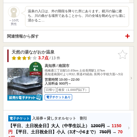
温泉の入口は、外の階段を降りた所にあります。鏡川の脇に建
ち、川の曲がる場所であることから、川の全域を眺めながら湯に
浸かるこ…
～10代
男性
関連情報から探す
天然の湯ながおか温泉
お気に入
りに追加
3.7点
/ 13 件
高知県 / 南国市
桟橋通三丁目駅10.65km
土佐長岡駅1.07km
高知道南国ICよりR32､県道45経由､長岡小学校方面へ5分
営業時間 10:00～22:00
入浴料金 900円～
日帰り
格安（1,000円以下）
電子チケットあり
入浴券＋貸しタオルセット 割引
電子チケット
【平日、土日祝全日】大人（中学生以上）
1200円
→
1150
円
【平日、土日祝全日】小人（3才~小6まで）
750円
→
70