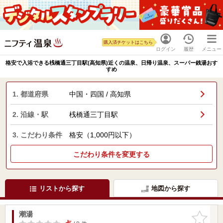
購入済チケットはこちら
ログイン
履歴
メニュー
格安で入浴できる桟橋通三丁目駅(高知県)近くの温泉、日帰り温泉、スーパー銭湯おす
すめ
1. 都道府県
中国・四国 / 高知県
2. 沿線・駅
桟橋通三丁目駅
3. こだわり条件
格安（1,000円以下）
こだわり条件を変更する
リストから探す
地図から探す
潮湯
お気に入
りに追加