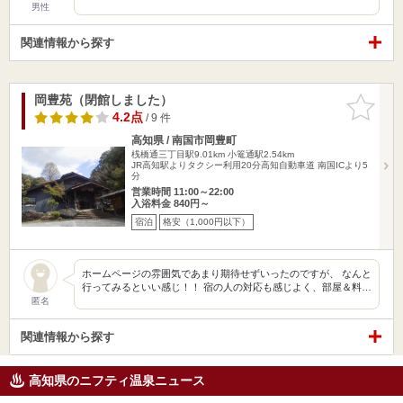
男性
関連情報から探す
岡豊苑（閉館しました）
お気に入
りに追加
4.2点
/ 9 件
高知県 / 南国市岡豊町
桟橋通三丁目駅9.01km
小篭通駅2.54km
JR高知駅よりタクシー利用20分高知自動車道 南国ICより5
分
営業時間 11:00～22:00
入浴料金 840円～
宿泊
格安（1,000円以下）
ホームページの雰囲気であまり期待せずいったのですが、 なんと
行ってみるといい感じ！！ 宿の人の対応も感じよく、部屋＆料…
匿名
関連情報から探す
高知県のニフティ温泉ニュース