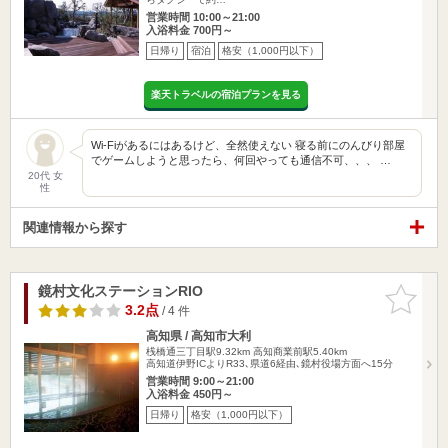
営業時間 10:00～21:00
入浴料金 700円～
日帰り
宿泊
格安（1,000円以下）
楽天トラベルの宿泊プランを見る
Wi-Fiがあるにはあるけど、全然使えない 寝る前にのんびり部屋
でゲームしようと思ったら、何回やっても通信不可、、、 …
20代 女
性
関連情報から探す
鏡村文化ステーションRIO
お気に入
りに追加
3.2点
/ 4 件
高知県 / 高知市大利
桟橋通三丁目駅9.32km
高知商業前駅5.40km
高知道伊野ICよりR33､県道6経由､鏡村役場方面へ15分
営業時間 9:00～21:00
入浴料金 450円～
日帰り
格安（1,000円以下）