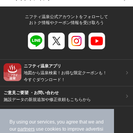
ニフティ温泉公式アカウントをフォローして
おトク情報やクーポン情報を受け取ろう
ニフティ温泉アプリ
地図から温泉検索！お得な限定クーポンも！
今すぐダウンロード！
ご意見ご要望 ・お問い合わせ
施設データの新規追加や修正依頼もこちらから
スマートフォン
/
PC
加盟店募集（資料請求）
広告出稿のご案内
By using our services, you agree that we and
our
partners
use cookies to improve advertisi
利用規約
ライフスタイルMEMBERS+規約