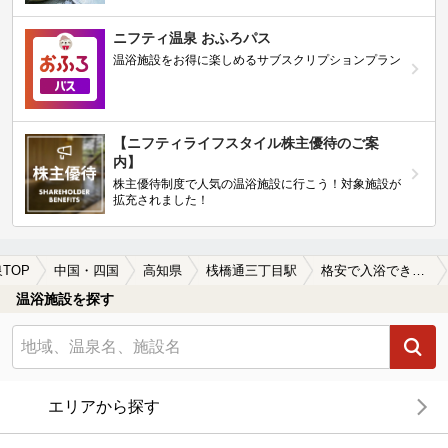
ニフティ温泉 おふろパス
温浴施設をお得に楽しめるサブスクリプションプラン
【ニフティライフスタイル株主優待のご案
内】
株主優待制度で人気の温浴施設に行こう！対象施設が
拡充されました！
TOP
中国・四国
高知県
桟橋通三丁目駅
格安で入浴できる桟橋通三丁目駅近くの温泉、日帰り温泉、スーパー銭湯おすすめ
温浴施設を探す
エリアから探す