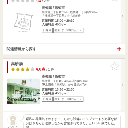
-点
/ 0 件
高知県 / 高知市
桟橋通三丁目駅554m
桟橋通一丁目駅298m
「桟橋通一丁目駅」から約6分
営業時間 15:00～20:30
入浴料金 450円～
日帰り
格安（1,000円以下）
関連情報から探す
高砂湯
お気に入
りに追加
4.0点
/ 1 件
高知県 / 高知市
桟橋通三丁目駅2.43km
高知駅216m
JR土讃線「高知駅」から徒歩約7分
営業時間 13:30～22:30
入浴料金 450円～
日帰り
格安（1,000円以下）
昭和の雰囲気そのままに、しかし設備のアップデートが必要な部
分はきちんと改修しながら営業されてきた、という印象でした。
温…
40代 女