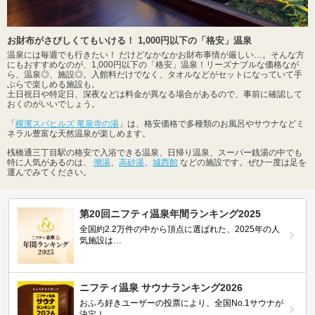
お財布がさびしくてもいける！ 1,000円以下の「格安」温泉
温泉には毎週でも行きたい！ だけどなかなかお財布事情が厳しい…。そんな方
にもおすすめなのが、1,000円以下の「格安」温泉！リーズナブルな価格なが
ら、温泉◎、施設◎。入館料だけでなく、タオルなどがセットになっていて手
ぶらで楽しめる施設も。
土日祝日や特定日、深夜などは料金が異なる場合があるので、事前に確認して
おくのがいいでしょう。
「
横濱スパヒルズ 竜泉寺の湯
」は、格安価格で多種類のお風呂やサウナなどミ
ネラル豊富な天然温泉が楽しめます。
桟橋通三丁目駅の格安で入浴できる温泉、日帰り温泉、スーパー銭湯の中でも
特に人気があるのは、
潮湯
、
高砂湯
、
城西館
などの施設です。ぜひ一度は足を
運んでみてください。
第20回ニフティ温泉年間ランキング2025
全国約2.2万件の中から頂点に選ばれた、2025年の人
気施設は…
ニフティ温泉 サウナランキング2026
おふろ好きユーザーの投票により、全国No.1サウナが
決定！