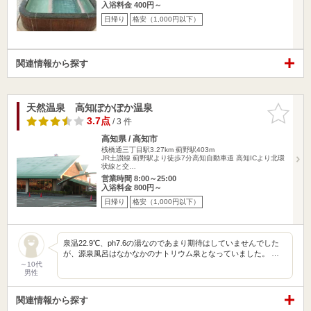
入浴料金 400円～
日帰り
格安（1,000円以下）
関連情報から探す
天然温泉 高知ぽかぽか温泉
お気に入
りに追加
3.7点
/ 3 件
高知県 / 高知市
桟橋通三丁目駅3.27km
薊野駅403m
JR土讃線 薊野駅より徒歩7分高知自動車道 高知ICより北環
状線と交…
営業時間 8:00～25:00
入浴料金 800円～
日帰り
格安（1,000円以下）
泉温22.9℃、ph7.6の湯なのであまり期待はしていませんでした
が、源泉風呂はなかなかのナトリウム泉となっていました。 …
～10代
男性
関連情報から探す