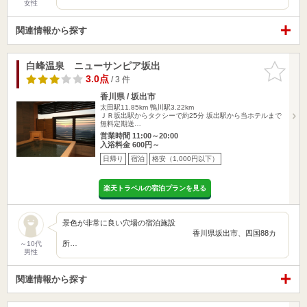
女性
関連情報から探す
白峰温泉 ニューサンピア坂出
お気に入
りに追加
3.0点
/ 3 件
香川県 / 坂出市
太田駅11.85km
鴨川駅3.22km
ＪＲ坂出駅からタクシーで約25分 坂出駅から当ホテルまで
無料定期送…
営業時間 11:00～20:00
入浴料金 600円～
日帰り
宿泊
格安（1,000円以下）
楽天トラベルの宿泊プランを見る
景色が非常に良い穴場の宿泊施設
香川県坂出市、四国88カ
所…
～10代
男性
関連情報から探す