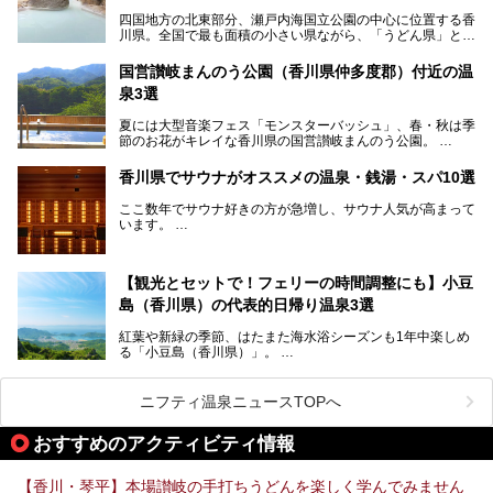
四国地方の北東部分、瀬戸内海国立公園の中心に位置する香
川県。全国で最も面積の小さい県ながら、「うどん県」とも
呼ばれるほどに有名な讃岐うどんをはじめ、小豆島の素麺と
オリーブ、和三盆、製塩や醤油など特産品は実にバラエティ
国営讃岐まんのう公園（香川県仲多度郡）付近の温
豊か。近年は瀬戸内海の島々を舞台にした「瀬戸内国際芸術
泉3選
祭」も開催され、アートの県としても知られています。
今回は、そんな香川県で特におすすめのスーパー銭湯をピッ
夏には大型音楽フェス「モンスターバッシュ」、春・秋は季
クアップしました。気になるスーパー銭湯があったら、ぜひ
節のお花がキレイな香川県の国営讃岐まんのう公園。
訪れてみてください！
四国唯一の国営公園であり、広さは東京ディズニーランド７
香川県でサウナがオススメの温泉・銭湯・スパ10選
個分！（350ha）
ここ数年でサウナ好きの方が急増し、サウナ人気が高まって
園内にはキャンプ場もあり、レンタサイクルで外周をぐるっ
います。
と一周することもできます。
施設ごとにサウナ、水風呂、外気欲と楽しめ、「ととのう」
快感が最高なんです。
今回は四国・香川県でそんな「ととのう」快感を楽しめる施
【観光とセットで！フェリーの時間調整にも】小豆
設を紹介します。
そんな国営讃岐まんのう公園は園内に温泉がありません。
ぜひ香川県に住んでいる方や訪れる予定のある方は、香川の
島（香川県）の代表的日帰り温泉3選
サウナ施設を行ってみましょう！
公園で汗をかいたあとスッキリできる近くの日帰り温泉を3
紅葉や新緑の季節、はたまた海水浴シーズンも1年中楽しめ
つご紹介しますね。
る「小豆島（香川県）」。
1周すると82kmもあることから、西と東・南と北ではまっ
たく風景がちがいます。
ニフティ温泉ニュースTOPへ
この記事では西・東・中間くらいの位置にある、小豆島を代
おすすめのアクティビティ情報
表する３つの大人気温泉をご紹介します。
ご紹介する３つとも露天風呂が存在し、すべてオーシャンビ
【香川・琴平】本場讃岐の手打ちうどんを楽しく学んでみません
ュー！お楽しみに。