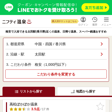
購入済チケットはこちら
ログイン
履歴
メニュー
格安で入浴できる太田駅(香川県)近くの温泉、日帰り温泉、スーパー銭湯おすすめ
1. 都道府県
中国・四国 / 香川県
2. 沿線・駅
太田駅
3. こだわり条件
格安（1,000円以下）
こだわり条件を変更する
リストから探す
地図から探す
高松ぽかぽか温泉
お気に入
りに追加
3.5点
/ 17 件