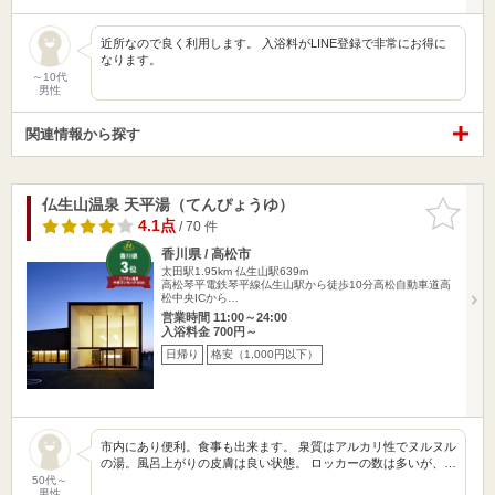
近所なので良く利用します。 入浴料がLINE登録で非常にお得に
なります。
～10代
男性
関連情報から探す
仏生山温泉 天平湯（てんぴょうゆ）
お気に入
りに追加
4.1点
/ 70 件
香川県 / 高松市
太田駅1.95km
仏生山駅639m
高松琴平電鉄琴平線仏生山駅から徒歩10分高松自動車道高
松中央ICから…
営業時間 11:00～24:00
入浴料金 700円～
日帰り
格安（1,000円以下）
市内にあり便利。食事も出来ます。 泉質はアルカリ性でヌルヌル
の湯。風呂上がりの皮膚は良い状態。 ロッカーの数は多いが、…
50代～
男性