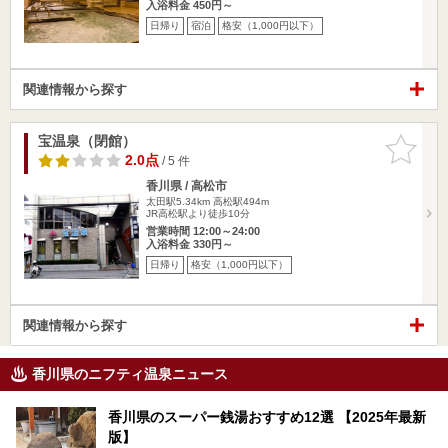
入浴料金 450円～
日帰り
宿泊
格安（1,000円以下）
関連情報から探す
宝温泉（閉館）
お気に入
りに追加
2.0点
/ 5 件
香川県 / 高松市
太田駅5.34km
高松駅494m
JR高松駅より徒歩10分
営業時間 12:00～24:00
入浴料金 330円～
日帰り
格安（1,000円以下）
関連情報から探す
香川県のニフティ温泉ニュース
香川県のスーパー銭湯おすすめ12選 【2025年最新
版】