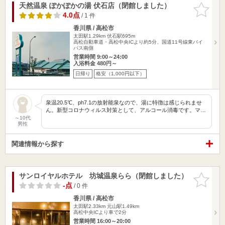
天然温泉 ぽかぽかの湯 伏石店（閉館しました）
お気に入
りに追加
4.0点
/ 1 件
香川県 / 高松市
太田駅1.29km
伏石駅695m
高松自動車道・高松中央ICより約5分、国道11号線東バイ
パス南側
営業時間 9:00～24:00
入浴料金 480円～
日帰り
格安（1,000円以下）
泉温20.5℃、ph7.1の放射能泉なので、湯に特徴は感じられませ
ん。新型コロナウィルス対策として、アルコール消毒です。マ…
～10代
男性
関連情報から探す
サンロイヤルホテル 坊城温泉らら（閉館しました）
お気に入
りに追加
-点
/ 0 件
香川県 / 高松市
太田駅2.33km
元山駅1.49km
高松中央ICより車で2分
営業時間 16:00～20:00