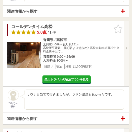
関連情報から探す
ゴールデンタイム高松
お気に入
りに追加
5.0点
/ 1 件
香川県 / 高松市
太田駅4.66km
瓦町駅321m
高松琴平電鉄 瓦町駅より徒歩2分 高松自動車道高松中央
料金所を出て…
営業時間 0:00～24:00
入浴料金 900円～
日帰り
宿泊
格安（1,000円以下）
楽天トラベルの宿泊プランを見る
サウナ目当てで行きましたが、ラドン温泉も良かったです。
50代～
男性
関連情報から探す