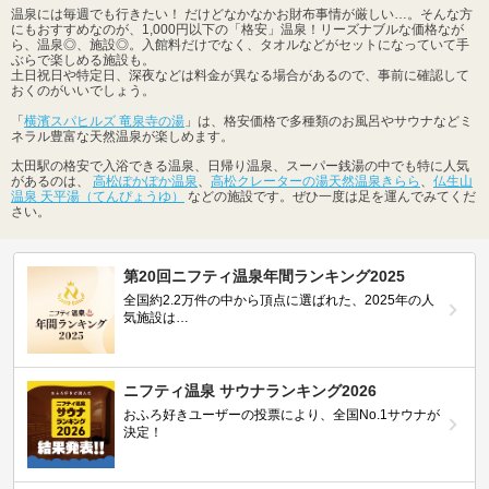
温泉には毎週でも行きたい！ だけどなかなかお財布事情が厳しい…。そんな方
にもおすすめなのが、1,000円以下の「格安」温泉！リーズナブルな価格なが
ら、温泉◎、施設◎。入館料だけでなく、タオルなどがセットになっていて手
ぶらで楽しめる施設も。
土日祝日や特定日、深夜などは料金が異なる場合があるので、事前に確認して
おくのがいいでしょう。
「
横濱スパヒルズ 竜泉寺の湯
」は、格安価格で多種類のお風呂やサウナなどミ
ネラル豊富な天然温泉が楽しめます。
太田駅の格安で入浴できる温泉、日帰り温泉、スーパー銭湯の中でも特に人気
があるのは、
高松ぽかぽか温泉
、
高松クレーターの湯天然温泉きらら
、
仏生山
温泉 天平湯（てんぴょうゆ）
などの施設です。ぜひ一度は足を運んでみてくだ
さい。
第20回ニフティ温泉年間ランキング2025
全国約2.2万件の中から頂点に選ばれた、2025年の人
気施設は…
ニフティ温泉 サウナランキング2026
おふろ好きユーザーの投票により、全国No.1サウナが
決定！