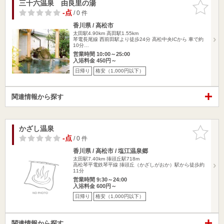
三十六温泉 由良里の湯
お気に入
りに追加
-点
/ 0 件
香川県 / 高松市
太田駅4.90km
高田駅1.55km
琴電長尾線 西前田駅より徒歩24分 高松中央ICから 車で約
10分…
営業時間 10:00～25:00
入浴料金 450円～
日帰り
格安（1,000円以下）
関連情報から探す
かざし温泉
お気に入
りに追加
-点
/ 0 件
香川県 / 高松市 / 塩江温泉郷
太田駅7.40km
挿頭丘駅718m
高松琴平電鉄琴平線 挿頭丘（かざしがおか）駅から徒歩約
11分
営業時間 9:30～24:00
入浴料金 600円～
日帰り
格安（1,000円以下）
関連情報から探す