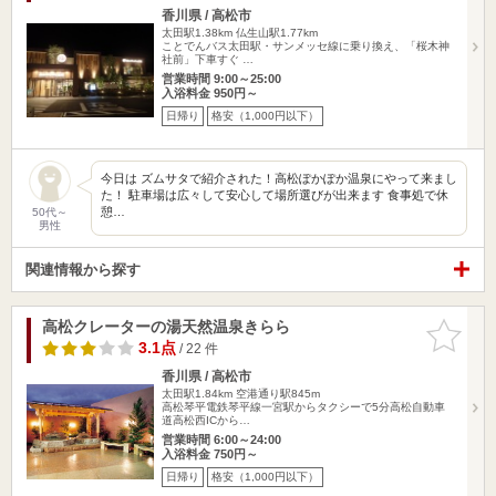
香川県 / 高松市
太田駅1.38km
仏生山駅1.77km
ことでんバス太田駅・サンメッセ線に乗り換え、「桜木神
社前」下車すぐ …
営業時間 9:00～25:00
入浴料金 950円～
日帰り
格安（1,000円以下）
今日は ズムサタで紹介された！高松ぽかぽか温泉にやって来まし
た！ 駐車場は広々して安心して場所選びが出来ます 食事処で休
憩…
50代～
男性
関連情報から探す
高松クレーターの湯天然温泉きらら
お気に入
りに追加
3.1点
/ 22 件
香川県 / 高松市
太田駅1.84km
空港通り駅845m
高松琴平電鉄琴平線一宮駅からタクシーで5分高松自動車
道高松西ICから…
営業時間 6:00～24:00
入浴料金 750円～
日帰り
格安（1,000円以下）