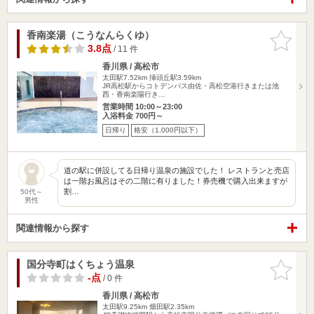
香南楽湯（こうなんらくゆ）
お気に入
りに追加
3.8点
/ 11 件
香川県 / 高松市
太田駅7.52km
挿頭丘駅3.59km
JR高松駅からコトデンバス由佐・高松空港行きまたは池
西・香南楽陽行き…
営業時間 10:00～23:00
入浴料金 700円～
日帰り
格安（1,000円以下）
道の駅に併設してる日帰り温泉の施設でした！ レストランと売店
は一階お風呂はその二階に有りました！券売機で購入出来ますが
割…
50代～
男性
関連情報から探す
国分寺町はくちょう温泉
お気に入
りに追加
-点
/ 0 件
香川県 / 高松市
太田駅9.25km
畑田駅2.35km