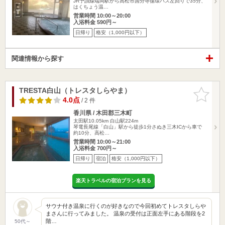
JR予讃線端岡駅から高松市国分寺循環バス左回りで35分、
はくちょう温…
営業時間 10:00～20:00
入浴料金 590円～
日帰り
格安（1,000円以下）
関連情報から探す
TRESTA白山（トレスタしらやま）
お気に入
りに追加
4.0点
/ 2 件
香川県 / 木田郡三木町
太田駅10.05km
白山駅224m
琴電長尾線「白山」駅から徒歩1分さぬき三木ICから車で
約10分、高松…
営業時間 10:00～21:00
入浴料金 700円～
日帰り
宿泊
格安（1,000円以下）
楽天トラベルの宿泊プランを見る
サウナ付き温泉に行くのが好きなので今回初めてトレスタしらや
まさんに行ってみました。 温泉の受付は正面左手にある階段を2
階…
50代～