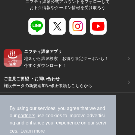
ニフティ温泉公式アカウントをフォローして
おトク情報やクーポン情報を受け取ろう
ニフティ温泉アプリ
地図から温泉検索！お得な限定クーポンも！
今すぐダウンロード！
ご意見ご要望 ・お問い合わせ
施設データの新規追加や修正依頼もこちらから
スマートフォン
/
PC
加盟店募集（資料請求）
広告出稿のご案内
By using our services, you agree that we and
our
partners
use cookies to improve advertisi
利用規約
ライフスタイルMEMBERS+規約
ng and enhance your experience on our servi
特定商取引法に基づく表記
ヘルプ
採用情報
ces.
Learn more
運営会社
個人情報保護ポリシー