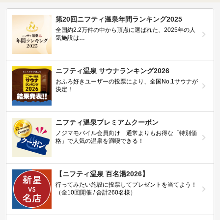
第20回ニフティ温泉年間ランキング2025
全国約2.2万件の中から頂点に選ばれた、2025年の人
気施設は…
ニフティ温泉 サウナランキング2026
おふろ好きユーザーの投票により、全国No.1サウナが
決定！
ニフティ温泉プレミアムクーポン
ノジマモバイル会員向け 通常よりもお得な「特別価
格」で人気の温泉を満喫できる！
【ニフティ温泉 百名湯2026】
行ってみたい施設に投票してプレゼントを当てよう！
（全10回開催 / 合計260名様）