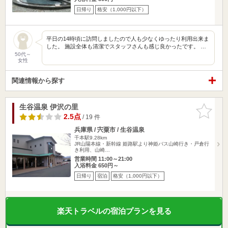
日帰り
格安（1,000円以下）
平日の14時頃に訪問しましたので人も少なくゆったり利用出来ま
した。 施設全体も清潔でスタッフさんも感じ良かったです。 …
50代～
女性
関連情報から探す
生谷温泉 伊沢の里
お気に入
りに追加
2.5点
/ 19 件
兵庫県 / 宍粟市 / 生谷温泉
千本駅9.28km
JR山陽本線・新幹線 姫路駅より神姫バス山崎行き・戸倉行
き利用、山崎…
営業時間 11:00～21:00
入浴料金 650円～
日帰り
宿泊
格安（1,000円以下）
楽天トラベルの宿泊プランを見る