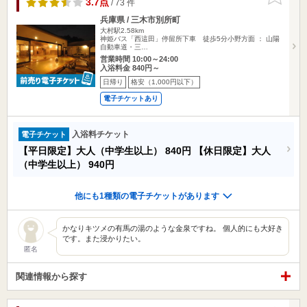
3.7点
/ 73 件
兵庫県 / 三木市別所町
大村駅2.58km
神姫バス「西這田」停留所下車 徒歩5分小野方面 ： 山陽
自動車道・三…
営業時間 10:00～24:00
入浴料金 840円～
日帰り
格安（1,000円以下）
電子チケットあり
入浴料チケット
電子チケット
【平日限定】大人（中学生以上）
840円
【休日限定】大人
（中学生以上）
940円
他にも1種類の電子チケットがあります
かなりキツメの有馬の湯のような金泉ですね。 個人的にも大好き
です。また浸かりたい。
匿名
関連情報から探す