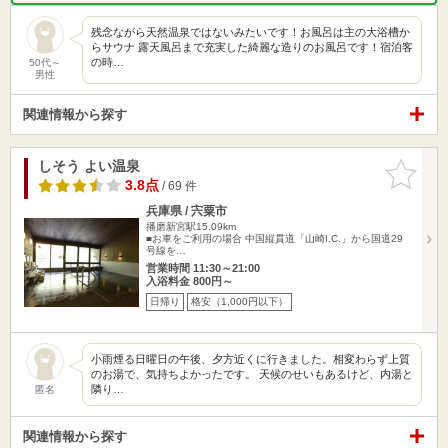
残念ながら天然温泉ではないみたいです！お風呂は主の大浴槽か
らサウナ 露天風呂まで充実した綺麗な造りのお風呂です！宿泊客
の時…
50代～
男性
関連情報から探す
しそう よい温泉
お気に入
りに追加
3.8点
/ 69 件
兵庫県 / 宍粟市
播磨新宮駅15.09km
■お車をご利用の場合 中国縦貫道「山崎I.C.」から国道29
号線を…
営業時間 11:30～21:00
入浴料金 800円～
日帰り
格安（1,000円以下）
小雨煙る日曜日の午後、夕方近くに行きました。相変わらず上質
のお湯で、気持ちよかったです。 天候のせいもあるけど、内湯と
隣り…
匿名
関連情報から探す