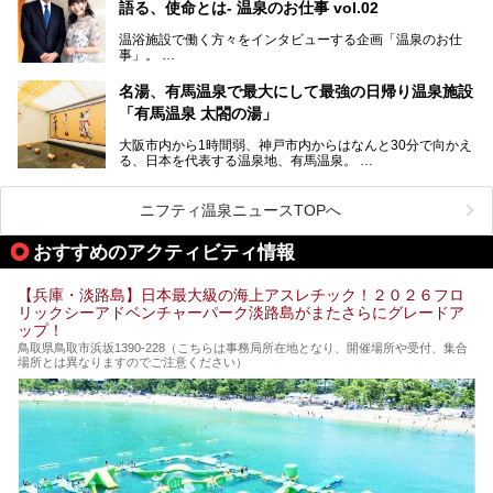
語る、使命とは- 温泉のお仕事 vol.02
そして、温泉好きの視点から見ると、神戸市といえば何とい
っても「有馬温泉」。日本三古湯の一角をなす、歴史ある名
温浴施設で働く方々をインタビューする企画「温泉のお仕
湯です。そのお湯をリーズナブルに体験できる健康ランドや
事」。
スーパー銭湯があったら……。今回はそんな希望に沿う施設
第2弾はニフティ温泉年間ランキング2018で全国総合ランキ
も含め、おすすめのスパ銭をピックアップしてご紹介してい
ング西日本1位、2年連続「ベストオブ宿泊賞」に輝いた
きます！
名湯、有馬温泉で最大にして最強の日帰り温泉施設
「神戸みなと温泉 蓮」の魅力に迫りました！
「有馬温泉 太閤の湯」
大阪市内から1時間弱、神戸市内からはなんと30分で向かえ
る、日本を代表する温泉地、有馬温泉。
そのなかでも最大の規模を誇る「有馬温泉 太閤の湯」は、
有名な「金泉」と「銀泉」に加え、人工のの炭酸泉まで楽し
める、ある意味「最強」ともいえる施設です。
ニフティ温泉ニュースTOPへ
今回は自慢のお湯をメインにその魅力の数々を紹介します！
おすすめのアクティビティ情報
【兵庫・淡路島】日本最大級の海上アスレチック！２０２６フロ
リックシーアドベンチャーパーク淡路島がまたさらにグレードア
ップ！
鳥取県鳥取市浜坂1390‐228（こちらは事務局所在地となり、開催場所や受付、集合
場所とは異なりますのでご注意ください）