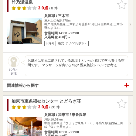
竹乃湯温泉
お気に入
りに追加
3.0点
/ 8 件
兵庫県 / 三木市
三木上の丸駅478m
神戸電鉄栗生線 三木駅より徒歩10分山陽自動車道 三木小
野ICより3…
営業時間 14:00～22:00
入浴料金 450円～
日帰り
格安（1,000円以下）
お風呂は地元に愛されている浴場！といった感じで落ち着ける空
間です。 マッサージが良い(≧∇≦)b 温泉施設レベルでは考え…
50代～
女性
関連情報から探す
加東市東条福祉センター とどろき荘
お気に入
りに追加
3.0点
/ 26 件
兵庫県 / 加東市 / 東条温泉
滝駅10.03km
中国自動車道「ひょうご東条Ｉ．Ｃ」を出て県道西脇三田
線「森」交差点よ…
営業時間 10:00～21:00
入浴料金 600円～