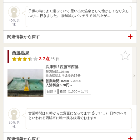
子供の時によく通っていて 思い出の温泉として懐かしくなり久し
ぶりに 行きました。 湯加減もバッチリで 風呂上が…
40代 男
性
関連情報から探す
西脇温泉
お気に入
りに追加
3.7点
/ 5 件
兵庫県 / 西脇市西脇
新西脇駅1.08km
新西脇駅より徒歩約17分
営業時間 16:00～20:00
入浴料金 570円～
日帰り
格安（1,000円以下）
営業時間は16時からに変更になってます ☝️(｡ˇε ˇ ｡） 日本のへそ
といわれる西脇市に唯一残る銭湯でおます♨️ …
30代 男
性
関連情報から探す