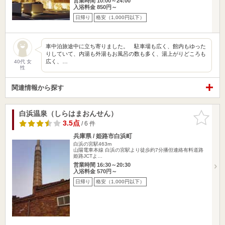
営業時間 10:00～24:00
入浴料金 850円～
日帰り
格安（1,000円以下）
車中泊旅途中に立ち寄りました。 駐車場も広く、館内もゆった
りしていて、内湯も外湯もお風呂の数も多く、湯上がりどころも
広く、…
40代 女
性
関連情報から探す
白浜温泉（しらはまおんせん）
お気に入
りに追加
3.5点
/ 6 件
兵庫県 / 姫路市白浜町
白浜の宮駅463m
山陽電車本線 白浜の宮駅より徒歩約7分播但連絡有料道路
姫路JCTよ…
営業時間 16:30～20:30
入浴料金 570円～
日帰り
格安（1,000円以下）