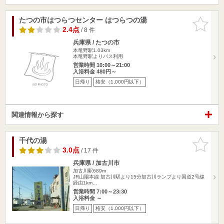
たつの市はつらつセンター はつらつの湯
お気に入
りに追加
2.4点
/ 8 件
兵庫県 / たつの市
本竜野駅1.03km
本竜野駅よりバス利用
営業時間 10:00～21:00
入浴料金 480円～
日帰り
格安（1,000円以下）
関連情報から探す
千代の湯
お気に入
りに追加
3.0点
/ 17 件
兵庫県 / 加古川市
加古川駅689m
JR山陽本線 加古川駅より15分加古川ランプより国道2号線
経由1km…
営業時間 7:00～23:30
入浴料金 ～
日帰り
格安（1,000円以下）