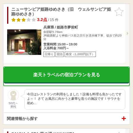
ニューサンピア姫路ゆめさき（旧 ウェルサンピア姫
お気に入
路ゆめさき）
りに追加
3.2点
/ 15 件
兵庫県 / 姫路市夢前町
余部駅5.76km
JR姫路駅より神姫バス前之庄行き清水橋下車、徒歩で約20
分
営業時間 15:00～19:00
入浴料金 700円～
日帰り
宿泊
格安（1,000円以下）
楽天トラベルの宿泊プランを見る
今日はレストランの利用をしました！設備も料理も良かったです
よ～！ さて お風呂に向かうと豪華な造りの施設です！サウナを
初め…
50代～
男性
関連情報から探す