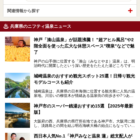
関連情報から探す
兵庫県のニフティ温泉ニュース
神戸「湊山温泉」が話題沸騰！ "超アヒル風呂"や2
階全面を使った広大な休憩スペース"喫泉"などで魅
了
神戸の山手側に位置する「湊山（みなとやま）温泉」は、明
治時代に開業したという深い歴史をたたえた湯どころです。
そんな長寿の温泉が今、話題となっています。理由は湯船い
っぱいに浮かぶアヒルちゃん。さらに、ゆったりくつろげて
城崎温泉のおすすめ観光スポット25選！日帰り観光
コワーキングも可能な休憩スペースも人気に。斬新な企画や
モデルコースも紹介
設備で人々をアッと驚かせる湊山温泉の魅力をリポートしま
す。
城崎温泉は、兵庫県の日本海側に位置する観光客に人気の温
泉地。川沿いの柳並木が情緒ある温泉街の街歩きや7つある
外湯巡り、ロープウェイからの絶景、冬のカニ料理などで知
られています。鉄道の駅から温泉街が近く、歩いて回るのに
神戸市のスーパー銭湯おすすめ15選 【2025年最新
ちょうどよい規模で、日帰りでの訪問にもおすすめです。
版】
この記事では、城崎温泉と周辺の見どころから厳選した25
大阪府の西、兵庫県の県庁所在地である神戸市。大阪湾に面
の観光スポットをピックアップ。温泉やご当地グルメなどを
し、淡路島との間を結ぶ明石海峡大橋の始点にもなっていま
盛り込んだ日帰り観光モデルコースも紹介しているので、ぜ
す。古くから港町として栄え、異国情緒の残る異人館街や中
ひ参考にしてくださいね！
華街をはじめ、きらびやかに発展したハーバーランドなど、
西日本人気No.1「神戸みなと温泉 蓮」総支配人が
人気観光スポットもめじろ押しです。