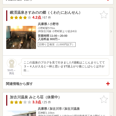
鍬渓温泉きすみのの郷（くわたにおんせん）
お気に入
りに追加
4.2点
/ 67 件
兵庫県 / 小野市
小野町駅576m
JR加古川線 小野町駅より徒歩8分
営業時間 11:00～20:00
入浴料金 800円～
日帰り
格安（1,000円以下）
ここの温泉のブログを見て行きました‼️湯船はこじんまりしてて
３～４人が入ると一杯と思います❗️湯上がり後にしばらくは汗が
出…
50代～
男性
関連情報から探す
加古川温泉 みとろ荘（休業中）
お気に入
りに追加
3.3点
/ 25 件
兵庫県 / 加古川市 / 加古川温泉
厄神駅1.10km
JR加古川線厄神駅より約2km山陽自動車道三木小野ICより