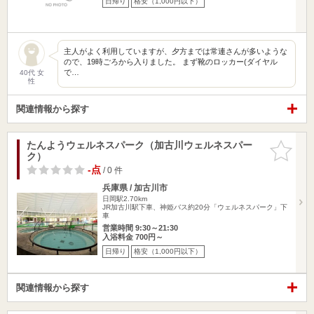
日帰り
格安（1,000円以下）
主人がよく利用していますが、夕方までは常連さんが多いような
ので、19時ごろから入りました。 まず靴のロッカー(ダイヤル
で…
40代 女
性
関連情報から探す
たんようウェルネスパーク（加古川ウェルネスパー
お気に入
ク）
りに追加
-点
/ 0 件
兵庫県 / 加古川市
日岡駅2.70km
JR加古川駅下車、神姫バス約20分「ウェルネスパーク」下
車
営業時間 9:30～21:30
入浴料金 700円～
日帰り
格安（1,000円以下）
関連情報から探す