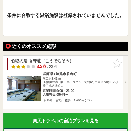
条件に合致する温浴施設は登録されていませんでした。
近くのオススメ施設
竹取の湯 香寺荘（こうでらそう）
お気に入
りに追加
3.3点
/ 23 件
兵庫県 / 姫路市香寺町
溝口駅3.41km
JR播但線溝口駅下車、タクシーで約6分中国道福崎IC又は
播但連絡道船…
営業時間 9:00～21:00
入浴料金 850円～
日帰り
宿泊
格安（1,000円以下）
楽天トラベルの宿泊プランを見る