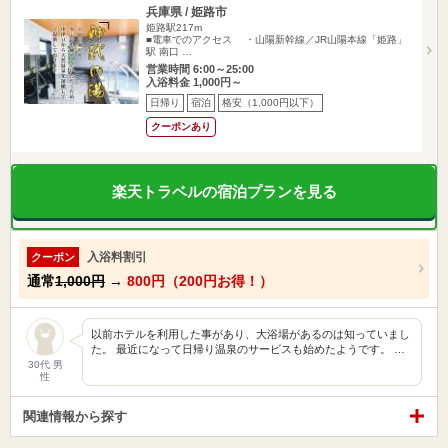
兵庫県 / 姫路市
姫路駅217m
■電車でのアクセス ・山陽新幹線／JR山陽本線「姫路」
駅 南口 …
営業時間 6:00～25:00
入浴料金 1,000円～
日帰り
宿泊
格安（1,000円以下）
クーポンあり
楽天トラベルの宿泊プランを見る
入浴料割引
クーポン
通常
1,000円
→
800円（200円お得！）
以前ホテルを利用した事があり、大浴場があるのは知っていまし
た。 最近になって日帰り温泉のサービスも始めたようです。 …
30代 男
性
関連情報から探す