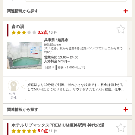
関連情報から探す
森の湯
お気に入
りに追加
3.2点
/ 6 件
兵庫県 / 姫路市
姫路駅405m
JR「姫路」駅から徒歩7分 姫路バイパス市川出口から車で
約6分
営業時間 13:00～24:00
入浴料金 570円～
日帰り
格安（1,000円以下）
姫路駅より10分弱で到達。街の小さな銭湯です。料金は値上がり
して580円ほどになりました。サウナ付きだと750円程度。仕事…
50代～
男性
関連情報から探す
ホテルリブマックスPREMIUM姫路駅南 神代の湯
お気に入
りに追加
5.0点
/ 1 件