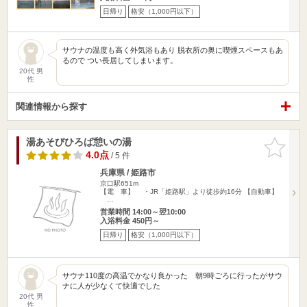
日帰り
格安（1,000円以下）
サウナの温度も高く外気浴もあり 脱衣所の奥に喫煙スペースもあ
るので つい長居してしまいます。
20代 男
性
関連情報から探す
湯あそびひろば憩いの湯
お気に入
りに追加
4.0点
/ 5 件
兵庫県 / 姫路市
京口駅651m
【電 車】 ・JR「姫路駅」より徒歩約16分 【自動車】
…
営業時間 14:00～翌10:00
入浴料金 450円～
日帰り
格安（1,000円以下）
サウナ110度の高温でかなり良かった 朝9時ごろに行ったがサウ
ナに人が少なくて快適でした
20代 男
性