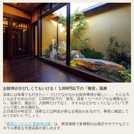
お財布がさびしくてもいける！ 1,000円以下の「格安」温泉
温泉には毎週でも行きたい！ だけどなかなかお財布事情が厳しい…。そんな方
にもおすすめなのが、1,000円以下の「格安」温泉！リーズナブルな価格なが
ら、温泉◎、施設◎。入館料だけでなく、タオルなどがセットになっていて手
ぶらで楽しめる施設も。
土日祝日や特定日、深夜などは料金が異なる場合があるので、事前に確認して
おくのがいいでしょう。
「
横濱スパヒルズ 竜泉寺の湯
」は、格安価格で多種類のお風呂やサウナなどミ
ネラル豊富な天然温泉が楽しめます。