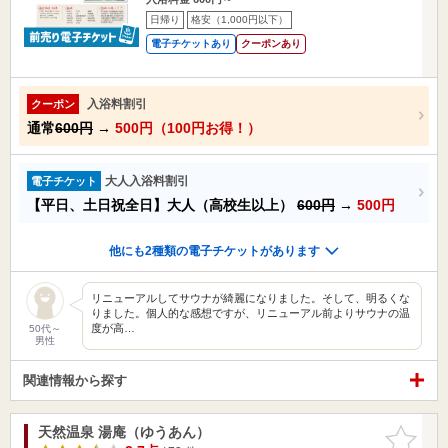
日帰り
格安（1,000円以下）
電子チケットあり
クーポンあり
入浴料割引
クーポン
通常
600円
→
500円（100円お得！）
大人入浴料割引
電子チケット
【平日、土日祝全日】大人（高校生以上）
600円
→
500円
他にも2種類の電子チケットがあります
リニューアルしてサウナが綺麗になりました。そして、明るくな
りました。個人的な感想ですが、リニューアル前よりサウナの温
度が高…
50代～
男性
関連情報から探す
天然温泉 湯庵（ゆうあん）
お気に入
りに追加