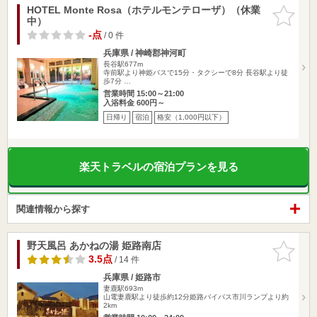
HOTEL Monte Rosa（ホテルモンテローザ）（休業
お気に入
中）
りに追加
-点
/ 0 件
兵庫県 / 神崎郡神河町
長谷駅677m
寺前駅より神姫バスで15分・タクシーで8分 長谷駅より徒
歩7分 …
営業時間 15:00～21:00
入浴料金 600円～
日帰り
宿泊
格安（1,000円以下）
楽天トラベルの宿泊プランを見る
関連情報から探す
野天風呂 あかねの湯 姫路南店
お気に入
りに追加
3.5点
/ 14 件
兵庫県 / 姫路市
妻鹿駅693m
山電妻鹿駅より徒歩約12分姫路バイパス市川ランプより約
2km