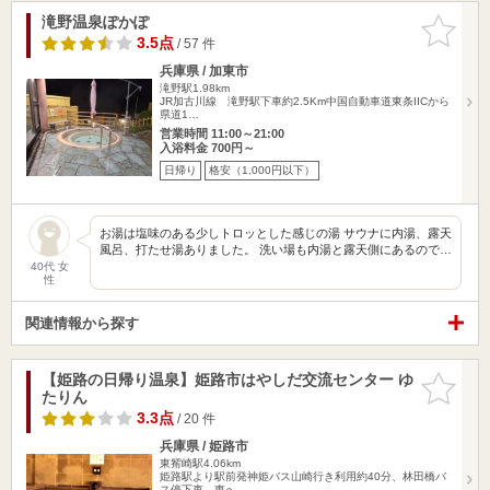
滝野温泉ぽかぽ
お気に入
りに追加
3.5点
/ 57 件
兵庫県 / 加東市
滝野駅1.98km
JR加古川線 滝野駅下車約2.5Km中国自動車道東条IICから
県道1…
営業時間 11:00～21:00
入浴料金 700円～
日帰り
格安（1,000円以下）
お湯は塩味のある少しトロッとした感じの湯 サウナに内湯、露天
風呂、打たせ湯ありました。 洗い場も内湯と露天側にあるので…
40代 女
性
関連情報から探す
【姫路の日帰り温泉】姫路市はやしだ交流センター ゆ
お気に入
たりん
りに追加
3.3点
/ 20 件
兵庫県 / 姫路市
東觜崎駅4.06km
姫路駅より駅前発神姫バス山崎行き利用約40分、林田橋バ
ス停下車、東へ…