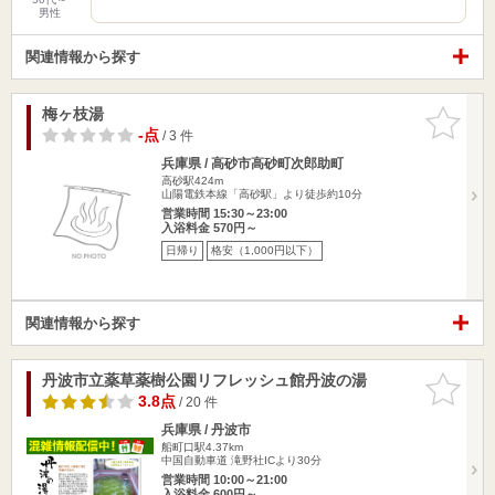
男性
関連情報から探す
梅ヶ枝湯
お気に入
りに追加
-点
/ 3 件
兵庫県 / 高砂市高砂町次郎助町
高砂駅424m
山陽電鉄本線「高砂駅」より徒歩約10分
営業時間 15:30～23:00
入浴料金 570円～
日帰り
格安（1,000円以下）
関連情報から探す
丹波市立薬草薬樹公園リフレッシュ館丹波の湯
お気に入
りに追加
3.8点
/ 20 件
兵庫県 / 丹波市
船町口駅4.37km
中国自動車道 滝野社ICより30分
営業時間 10:00～21:00
入浴料金 600円～