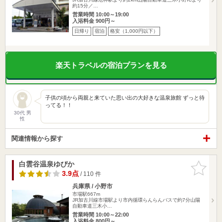
約15分／…
営業時間 10:00～19:00
入浴料金 900円～
日帰り
宿泊
格安（1,000円以下）
楽天トラベルの宿泊プランを見る
子供の頃から両親と来ていた思い出の大好きな温泉旅館 ずっと待
ってる！！
30代 男
性
関連情報から探す
白雲谷温泉ゆぴか
お気に入
りに追加
3.9点
/ 110 件
兵庫県 / 小野市
市場駅667m
JR加古川線市場駅より市内循環らんらんバスで約7分山陽
自動車道三木小…
営業時間 10:00～22:00
入浴料金 800円～