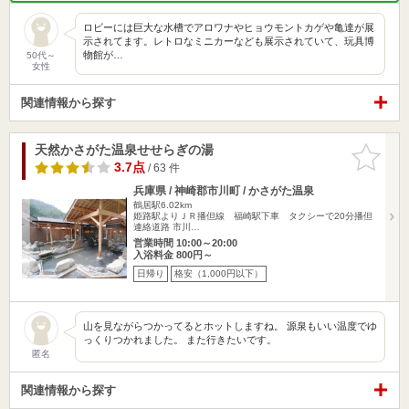
ロビーには巨大な水槽でアロワナやヒョウモントカゲや亀達が展
示されてます。レトロなミニカーなども展示されていて、玩具博
物館が…
50代～
女性
関連情報から探す
天然かさがた温泉せせらぎの湯
お気に入
りに追加
3.7点
/ 63 件
兵庫県 / 神崎郡市川町 / かさがた温泉
鶴居駅6.02km
姫路駅よりＪＲ播但線 福崎駅下車 タクシーで20分播但
連絡道路 市川…
営業時間 10:00～20:00
入浴料金 800円～
日帰り
格安（1,000円以下）
山を見ながらつかってるとホットしますね。 源泉もいい温度でゆ
っくりつかれました。 また行きたいです。
匿名
関連情報から探す