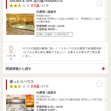
SAUNA & SPA 花の湯 HANAKITA
お気に入
りに追加
2.7点
/ 21 件
兵庫県 / 姫路市
野里駅180m
JR播但線 野里駅より徒歩1分神姫バス 野里駅前より徒歩
1分播但連絡…
営業時間 10:00～24:00
入浴料金 900円～
日帰り
格安（1,000円以下）
サウナの温度が最高に良い！！スタッフの方が親切で好感度良好
♪ビールも良心的な価格でうれしい。お客さんが多すぎて気を遣
いまし…
30代 男
性
関連情報から探す
湯ったりハウス
お気に入
りに追加
2.6点
/ 57 件
兵庫県 / 姫路市
京口駅810m
JR播但線 京口駅より徒歩15分播但道路 花田ICよりR372経
由、…
営業時間 6:00～24:00
入浴料金 570円～