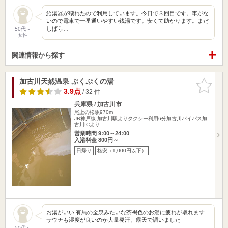
給湯器が壊れたので利用しています。今日で３回目です。車がな
いので電車で一番通いやすい銭湯です。安くて助かります。まだ
しばら…
50代～
女性
関連情報から探す
加古川天然温泉 ぷくぷくの湯
お気に入
りに追加
3.9点
/ 32 件
兵庫県 / 加古川市
尾上の松駅970m
JR神戸線 加古川駅よりタクシー利用6分加古川バイパス加
古川ICより…
営業時間 9:00～24:00
入浴料金 800円～
日帰り
格安（1,000円以下）
お湯がいい 有馬の金泉みたいな茶褐色のお湯に疲れが取れます
サウナも湿度が良いのか大量発汗、露天で調いました
50代～