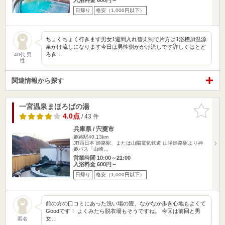
日帰り
格安（1,000円以下）
ちょくちょく行きます男女1週間入れ替え制で片方は1浴槽加温源
泉かけ流しになります今日は男性側がかけ流しです詳しくはとど
ろき…
40代 男
性
関連情報から探す
一宮温泉まほろばの湯
お気に入
りに追加
4.0点
/ 43 件
兵庫県 / 宍粟市
姫路駅40.13km
JR西日本 姫路駅、または山陽電気鉄道 山陽姫路駅より神
姫バス「山崎…
営業時間 10:00～21:00
入浴料金 600円～
日帰り
格安（1,000円以下）
前の方の口コミにあった洗い場の畳、なかなか歩き心地もよくて
Goodです！ よくみたら脱衣場もそうですね。 今回は前回と男
女…
匿名