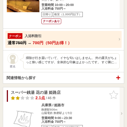
営業時間 10:00～20:00
入浴料金 750円～
日帰り
格安（1,000円以下）
クーポンあり
入浴料割引
クーポン
通常
750円
→
700円（50円お得！）
掃除が行き届いていて、イヤな匂いはしません。 外の露天がちょ
っと狭い感じですが、全体的な印象はよかったです。 すぐ隣に…
匿名
関連情報から探す
スーパー銭湯 花の湯 姫路店
お気に入
りに追加
2.1点
/ 46 件
兵庫県 / 姫路市
飾磨駅606m
山陽電鉄 飾磨駅より5分
営業時間 9:00～23:30
入浴料金 750円～