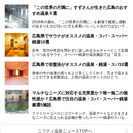
走る風景でも知られています。
厳島神社と原爆ドームの2つの世界文化遺産があり、年間を
「この世界の片隅に」すずさんが生きた広島のおす
通して多数の観光客が訪れます。工業都市として栄えた呉市
すめ温泉５選
や、坂の町・尾道市など、ゆっくり訪れたい町や観光スポッ
トがいっぱいの魅力的な県です。全国生産量1位のかきやレ
2016年の暮れ、「この世界の片隅に」を劇場で鑑賞し感動
モン、全国にファンが多い広島風お好み焼きなどのグルメも
のあまりむせび泣いた方も多数いらっしゃるのではないでし
充実。
ょうか。
温泉施設も多彩です。今回は、広島県でおすすめのスーパー
あの夏のヒロシマを生きた主人公すずさんの笑顔が、今もど
銭湯をご紹介します。
広島県でサウナがオススメの温泉・スパ・スーパー
こかに輝きつづけていることをふと思い浮かべます。
銭湯10選
そんな映画の舞台となった広島県呉市を中心に、広島のおす
すめ温泉施設をご紹介します！
近年、世代や性別を問わずに楽しめるカルチャーとして定着
しつつあるサウナ。スーパー銭湯や温浴施設では「目玉」と
して積極的にアピールしているお店も数多くあります。じん
わりと身体の内部を温めて発汗を促すサウナは、リフレッシ
広島県で岩盤浴がオススメの温泉・銭湯・スパ10選
ュ効果はもちろん、代謝が高まり健康や美容にも良い影響が
期待されます。今回はそんなサウナにこだわった、広島県内
身体の中の血液の巡りをより良くしてくれて、芯まで温まる
のオススメ温泉・銭湯・スパ10ヶ所を紹介させていただき
ことができる岩盤浴は、人気の温浴スポットのひとつ。
ます。
いつもよりも疲れた時や、心身共に癒されたい時にはおすす
めの場所です。
ここでは、温泉や銭湯と一緒に岩盤浴が楽しむことができ
マルチなニーズに対応する充実度か？唯一無二の個
る、広島県でオススメの温泉・銭湯・スパをご紹介していき
ます！
性派か？広島県で注目の温泉・スパ・スーパー銭湯
厳選5施設
ファミリーユースにコワーキング、温泉デートなどさまざま
なニーズに応えられる設備が整ったスーパー銭湯やスパも、
テーマに沿った世界観や息をのむようなオーシャンビューと
いった個性が魅力の温泉も、どちらも充実している広島県。
今回は、そんな広島県にある温浴施設のなかから、筆者が
ニフティ温泉ニュースTOPへ