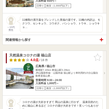
入浴料金 650円～
日帰り
格安（1,000円以下）
11種類の漢方薬をブレンドした美福の湯です。11種の内訳は、モ
クツウ、センキュウ、コウボク、バンショウ、トウキ、ショウキ
ョ…
～10代
男性
関連情報から探す
天然温泉コロナの湯 福山店
お気に入
りに追加
4.0点
/ 18 件
広島県 / 福山市
横尾駅7.40km
東福山駅3.28km
JR山陽新幹線・山陽本線 福山駅より車利用約15分山陽自
動車道福山東…
営業時間 9:00～24:00
入浴料金 1,000円～
日帰り
格安（1,000円以下）
コロナの湯が大好きすぎて 岡山の温泉に行かず、 温泉目的のた
めに福山に来るほど コロナの湯が大好きです！笑 いつもありが