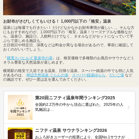
お財布がさびしくてもいける！ 1,000円以下の「格安」温泉
温泉には毎週でも行きたい！ だけどなかなかお財布事情が厳しい…。そんな方
にもおすすめなのが、1,000円以下の「格安」温泉！リーズナブルな価格なが
ら、温泉◎、施設◎。入館料だけでなく、タオルなどがセットになっていて手
ぶらで楽しめる施設も。
土日祝日や特定日、深夜などは料金が異なる場合があるので、事前に確認して
おくのがいいでしょう。
「
横濱スパヒルズ 竜泉寺の湯
」は、格安価格で多種類のお風呂やサウナなどミ
ネラル豊富な天然温泉が楽しめます。
横尾駅の格安で入浴できる温泉、日帰り温泉、スーパー銭湯の中でも特に人気
があるのは、
神辺天然温泉 ぐらんの湯
、
スーパー銭湯ゆらら
、
だいご湯
など
の施設です。ぜひ一度は足を運んでみてください。
第20回ニフティ温泉年間ランキング2025
全国約2.2万件の中から頂点に選ばれた、2025年の人
気施設は…
ニフティ温泉 サウナランキング2026
おふろ好きユーザーの投票により、全国No.1サウナが