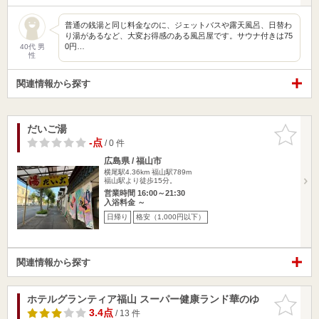
普通の銭湯と同じ料金なのに、ジェットバスや露天風呂、日替わ
り湯があるなど、大変お得感のある風呂屋です。サウナ付きは75
0円…
40代 男
性
関連情報から探す
だいご湯
お気に入
りに追加
-点
/ 0 件
広島県 / 福山市
横尾駅4.36km
福山駅789m
福山駅より徒歩15分。
営業時間 16:00～21:30
入浴料金 ～
日帰り
格安（1,000円以下）
関連情報から探す
ホテルグランティア福山 スーパー健康ランド華のゆ
お気に入
りに追加
3.4点
/ 13 件