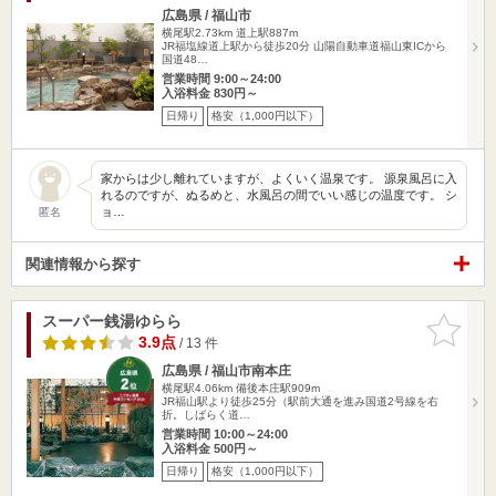
広島県 / 福山市
横尾駅2.73km
道上駅887m
JR福塩線道上駅から徒歩20分 山陽自動車道福山東ICから
国道48…
営業時間 9:00～24:00
入浴料金 830円～
日帰り
格安（1,000円以下）
家からは少し離れていますが、よくいく温泉です。 源泉風呂に入
れるのですが、ぬるめと、水風呂の間でいい感じの温度です。 シ
ョ…
匿名
関連情報から探す
スーパー銭湯ゆらら
お気に入
りに追加
3.9点
/ 13 件
広島県 / 福山市南本庄
横尾駅4.06km
備後本庄駅909m
JR福山駅より徒歩25分（駅前大通を進み国道2号線を右
折。しばらく道…
営業時間 10:00～24:00
入浴料金 500円～
日帰り
格安（1,000円以下）