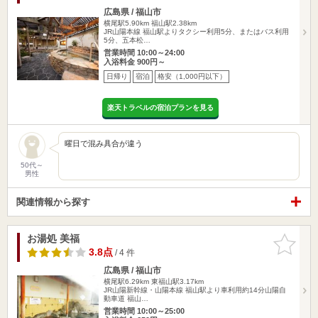
広島県 / 福山市
横尾駅5.90km
福山駅2.38km
JR山陽本線 福山駅よりタクシー利用5分、またはバス利用
5分、五本松…
営業時間 10:00～24:00
入浴料金 900円～
日帰り
宿泊
格安（1,000円以下）
楽天トラベルの宿泊プランを見る
曜日で混み具合が違う
50代～
男性
関連情報から探す
お湯処 美福
お気に入
りに追加
3.8点
/ 4 件
広島県 / 福山市
横尾駅6.29km
東福山駅3.17km
JR山陽新幹線・山陽本線 福山駅より車利用約14分山陽自
動車道 福山…
営業時間 10:00～25:00