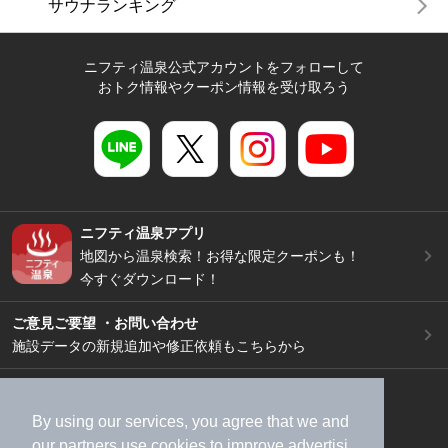
サウナランキング
ニフティ温泉公式アカウントをフォローして
おトク情報やクーポン情報を受け取ろう
ニフティ温泉アプリ
地図から温泉検索！お得な限定クーポンも！
今すぐダウンロード！
ご意見ご要望 ・お問い合わせ
施設データの新規追加や修正依頼もこちらから
スマートフォン
/
PC
加盟店募集（資料請求）
広告出稿のご案内
By using our services, you agree that we and
our
partners
use cookies to improve advertisi
利用規約
ライフスタイルMEMBERS+規約