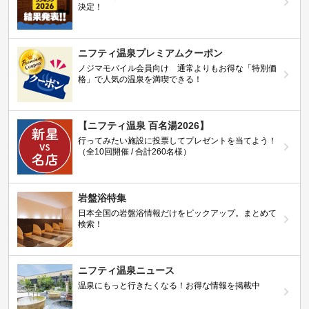
決定！
ニフティ温泉プレミアムクーポン
ノジマモバイル会員向け 通常よりもお得な「特別価
格」で人気の温泉を満喫できる！
【ニフティ温泉 百名湯2026】
行ってみたい施設に投票してプレゼントを当てよう！
（全10回開催 / 合計260名様）
岩盤浴特集
日本全国の岩盤浴情報だけをピックアップ。まとめて
検索！
ニフティ温泉ニュース
温泉にもっと行きたくなる！お得な情報を掲載中