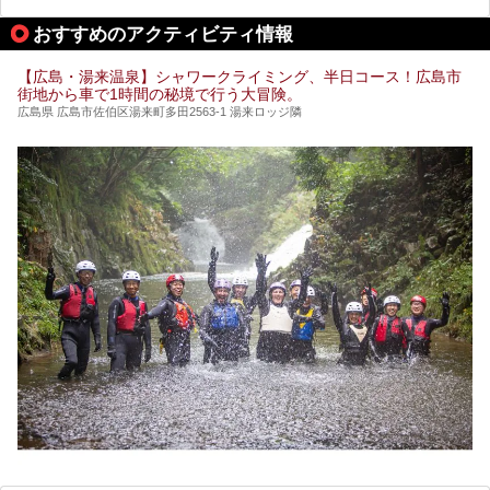
「一度訪ねてみたい」と気になっている魅力的な施設を5件
ピックアップして紹介します。
おすすめのアクティビティ情報
※2021/07/30時点の情報です。
【広島・湯来温泉】シャワークライミング、半日コース！広島市
街地から車で1時間の秘境で行う大冒険。
広島県 広島市佐伯区湯来町多田2563-1 湯来ロッジ隣