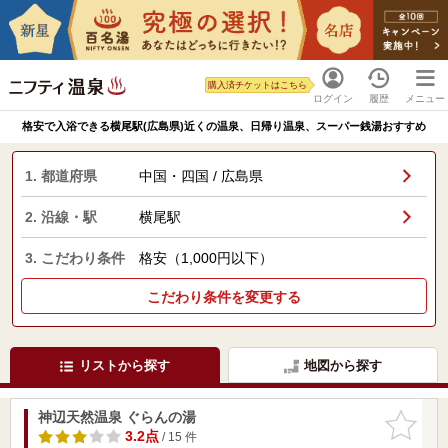
購入済チケットはこちら
ログイン
履歴
メニュー
格安で入浴できる横尾駅(広島県)近くの温泉、日帰り温泉、スーパー銭湯おすすめ
1. 都道府県
中国・四国 / 広島県
2. 沿線・駅
横尾駅
3. こだわり条件
格安（1,000円以下）
こだわり条件を変更する
リストから探す
地図から探す
神辺天然温泉 ぐらんの湯
お気に入
りに追加
3.2点
/ 15 件