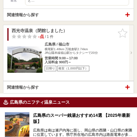
と…
匿名
関連情報から探す
西光寺温泉（閉館しました）
お気に入
りに追加
-点
/ 1 件
広島県 / 福山市
横尾駅1.48km
万能倉駅2.74km
JR山陽本線福山駅からタクシーで20分
営業時間 9:00～17:00
入浴料金 900円～
日帰り
格安（1,000円以下）
関連情報から探す
広島県のニフティ温泉ニュース
広島県のスーパー銭湯おすすめ14選 【2025年最新
版】
広島県は南は瀬戸内海に面し、岡山県の西隣・山口県の東隣
に位置しています。県庁所在地の広島市内は路面電車が多数