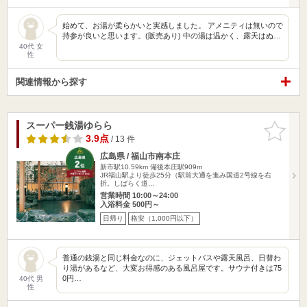
始めて、お湯が柔らかいと実感しました。 アメニティは無いので
持参が良いと思います。(販売あり) 中の湯は温かく、露天はぬ…
40代 女
性
関連情報から探す
スーパー銭湯ゆらら
お気に入
りに追加
3.9点
/ 13 件
広島県 / 福山市南本庄
新市駅10.59km
備後本庄駅909m
JR福山駅より徒歩25分（駅前大通を進み国道2号線を右
折。しばらく道…
営業時間 10:00～24:00
入浴料金 500円～
日帰り
格安（1,000円以下）
普通の銭湯と同じ料金なのに、ジェットバスや露天風呂、日替わ
り湯があるなど、大変お得感のある風呂屋です。サウナ付きは75
0円…
40代 男
性