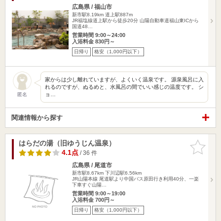
広島県 / 福山市
新市駅8.19km
道上駅887m
JR福塩線道上駅から徒歩20分 山陽自動車道福山東ICから
国道48…
営業時間 9:00～24:00
入浴料金 830円～
日帰り
格安（1,000円以下）
家からは少し離れていますが、よくいく温泉です。 源泉風呂に入
れるのですが、ぬるめと、水風呂の間でいい感じの温度です。 シ
ョ…
匿名
関連情報から探す
はらだの湯（旧ゆうじん温泉）
お気に入
りに追加
4.1点
/ 36 件
広島県 / 尾道市
新市駅8.67km
下川辺駅6.56km
JR山陽本線 尾道駅より中国バス原田行き利用40分、一楽
下車すぐ山陽…
営業時間 9:00～19:00
入浴料金 700円～
日帰り
格安（1,000円以下）