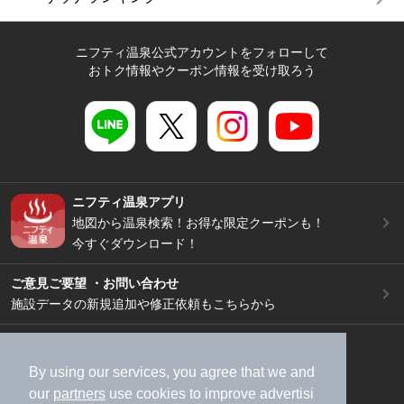
ニフティ温泉公式アカウントをフォローして
おトク情報やクーポン情報を受け取ろう
ニフティ温泉アプリ
地図から温泉検索！お得な限定クーポンも！
今すぐダウンロード！
ご意見ご要望 ・お問い合わせ
施設データの新規追加や修正依頼もこちらから
スマートフォン
/
PC
加盟店募集（資料請求）
広告出稿のご案内
By using our services, you agree that we and
our
partners
use cookies to improve advertisi
利用規約
ライフスタイルMEMBERS+規約