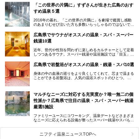
厳島神社と原爆ドームの2つの世界文化遺産があり、年間を
「この世界の片隅に」すずさんが生きた広島のおす
通して多数の観光客が訪れます。工業都市として栄えた呉市
すめ温泉５選
や、坂の町・尾道市など、ゆっくり訪れたい町や観光スポッ
トがいっぱいの魅力的な県です。全国生産量1位のかきやレ
2016年の暮れ、「この世界の片隅に」を劇場で鑑賞し感動
モン、全国にファンが多い広島風お好み焼きなどのグルメも
のあまりむせび泣いた方も多数いらっしゃるのではないでし
充実。
ょうか。
温泉施設も多彩です。今回は、広島県でおすすめのスーパー
あの夏のヒロシマを生きた主人公すずさんの笑顔が、今もど
銭湯をご紹介します。
広島県でサウナがオススメの温泉・スパ・スーパー
こかに輝きつづけていることをふと思い浮かべます。
銭湯10選
そんな映画の舞台となった広島県呉市を中心に、広島のおす
すめ温泉施設をご紹介します！
近年、世代や性別を問わずに楽しめるカルチャーとして定着
しつつあるサウナ。スーパー銭湯や温浴施設では「目玉」と
して積極的にアピールしているお店も数多くあります。じん
わりと身体の内部を温めて発汗を促すサウナは、リフレッシ
広島県で岩盤浴がオススメの温泉・銭湯・スパ10選
ュ効果はもちろん、代謝が高まり健康や美容にも良い影響が
期待されます。今回はそんなサウナにこだわった、広島県内
身体の中の血液の巡りをより良くしてくれて、芯まで温まる
のオススメ温泉・銭湯・スパ10ヶ所を紹介させていただき
ことができる岩盤浴は、人気の温浴スポットのひとつ。
ます。
いつもよりも疲れた時や、心身共に癒されたい時にはおすす
めの場所です。
ここでは、温泉や銭湯と一緒に岩盤浴が楽しむことができ
マルチなニーズに対応する充実度か？唯一無二の個
る、広島県でオススメの温泉・銭湯・スパをご紹介していき
ます！
性派か？広島県で注目の温泉・スパ・スーパー銭湯
厳選5施設
ファミリーユースにコワーキング、温泉デートなどさまざま
なニーズに応えられる設備が整ったスーパー銭湯やスパも、
テーマに沿った世界観や息をのむようなオーシャンビューと
いった個性が魅力の温泉も、どちらも充実している広島県。
今回は、そんな広島県にある温浴施設のなかから、筆者が
ニフティ温泉ニュースTOPへ
「一度訪ねてみたい」と気になっている魅力的な施設を5件