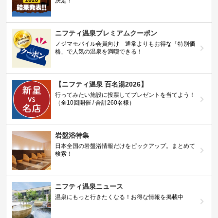
決定！
ニフティ温泉プレミアムクーポン
ノジマモバイル会員向け 通常よりもお得な「特別価
格」で人気の温泉を満喫できる！
【ニフティ温泉 百名湯2026】
行ってみたい施設に投票してプレゼントを当てよう！
（全10回開催 / 合計260名様）
岩盤浴特集
日本全国の岩盤浴情報だけをピックアップ。まとめて
検索！
ニフティ温泉ニュース
温泉にもっと行きたくなる！お得な情報を掲載中