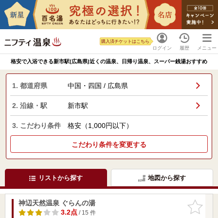
購入済チケットはこちら
ログイン
履歴
メニュー
格安で入浴できる新市駅(広島県)近くの温泉、日帰り温泉、スーパー銭湯おすすめ
1. 都道府県
中国・四国 / 広島県
2. 沿線・駅
新市駅
3. こだわり条件
格安（1,000円以下）
こだわり条件を変更する
リストから探す
地図から探す
神辺天然温泉 ぐらんの湯
お気に入
りに追加
3.2点
/ 15 件