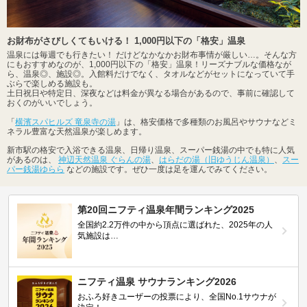
お財布がさびしくてもいける！ 1,000円以下の「格安」温泉
温泉には毎週でも行きたい！ だけどなかなかお財布事情が厳しい…。そんな方
にもおすすめなのが、1,000円以下の「格安」温泉！リーズナブルな価格なが
ら、温泉◎、施設◎。入館料だけでなく、タオルなどがセットになっていて手
ぶらで楽しめる施設も。
土日祝日や特定日、深夜などは料金が異なる場合があるので、事前に確認して
おくのがいいでしょう。
「
横濱スパヒルズ 竜泉寺の湯
」は、格安価格で多種類のお風呂やサウナなどミ
ネラル豊富な天然温泉が楽しめます。
新市駅の格安で入浴できる温泉、日帰り温泉、スーパー銭湯の中でも特に人気
があるのは、
神辺天然温泉 ぐらんの湯
、
はらだの湯（旧ゆうじん温泉）
、
スー
パー銭湯ゆらら
などの施設です。ぜひ一度は足を運んでみてください。
第20回ニフティ温泉年間ランキング2025
全国約2.2万件の中から頂点に選ばれた、2025年の人
気施設は…
ニフティ温泉 サウナランキング2026
おふろ好きユーザーの投票により、全国No.1サウナが