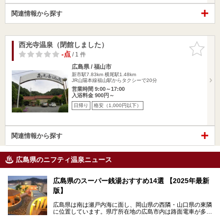
関連情報から探す
西光寺温泉（閉館しました）
お気に入
りに追加
-点
/ 1 件
広島県 / 福山市
新市駅7.83km
横尾駅1.48km
JR山陽本線福山駅からタクシーで20分
営業時間 9:00～17:00
入浴料金 900円～
日帰り
格安（1,000円以下）
関連情報から探す
広島県のニフティ温泉ニュース
広島県のスーパー銭湯おすすめ14選 【2025年最新
版】
広島県は南は瀬戸内海に面し、岡山県の西隣・山口県の東隣
に位置しています。県庁所在地の広島市内は路面電車が多数
走る風景でも知られています。