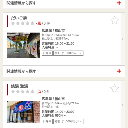
関連情報から探す
だいご湯
お気に入
りに追加
-点
/ 0 件
広島県 / 福山市
新市駅11.35km
福山駅789m
福山駅より徒歩15分。
営業時間 16:00～21:30
入浴料金 ～
日帰り
格安（1,000円以下）
関連情報から探す
銭湯 遊湯
お気に入
りに追加
-点
/ 0 件
広島県 / 福山市
新市駅11.84km
松永駅712m
松永駅より車
営業時間 14:00～23:00
入浴料金 550円～
日帰り
格安（1,000円以下）