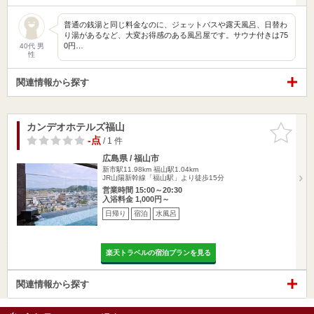
普通の銭湯と同じ料金なのに、ジェットバスや露天風呂、日替わ
り湯があるなど、大変お得感のある風呂屋です。サウナ付きは75
0円…
40代 男
性
関連情報から探す
カンデオホテルズ福山
お気に入
りに追加
-点
/ 1 件
広島県 / 福山市
新市駅11.98km
福山駅1.04km
JR山陽新幹線「福山駅」より徒歩15分
営業時間 15:00～20:30
入浴料金 1,000円～
日帰り
宿泊
水風呂
楽天トラベルの宿泊プランを見る
関連情報から探す