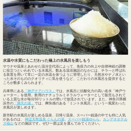
水温や水質にもこだわった極上の水風呂を楽しもう
サウナや温泉とあわせた温冷交代浴によって、免疫力の向上や自律神経の調整
に役立つといわれている水風呂。数ある温浴施設のなかには、チラ―と呼ばれ
る装置を用いて常に一定の水温を保つように管理したり、天然水やナノ水とい
った水そのもののクオリティに気を使うなど、こだわりの水風呂を提供すると
ころが数多くみられます。
兵庫県にある
「神戸クアハウス」
では、水風呂に抗酸化力の高い名水「神戸ウ
ォーター」を使用。飲用のナチュラルミネラルウォーターとして販売もされて
いる上質な水が毎分50リットルの勢いで放流されています。また、神奈川県横
浜市の
「満天の湯」
では、爽快感のある「ミント水風呂」という一風変わった
水風呂が楽しめます。
新市駅の水風呂が楽しめる温泉、日帰り温泉、スーパー銭湯の中でも特に人気
があるのは、
神辺天然温泉 ぐらんの湯
、
スーパー銭湯ゆらら
、
カンデオホテル
ズ福山
などの施設です。ぜひ一度は足を運んでみてください。