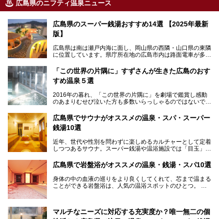
広島県のニフティ温泉ニュース
広島県のスーパー銭湯おすすめ14選 【2025年最新
版】
広島県は南は瀬戸内海に面し、岡山県の西隣・山口県の東隣
に位置しています。県庁所在地の広島市内は路面電車が多数
走る風景でも知られています。
厳島神社と原爆ドームの2つの世界文化遺産があり、年間を
「この世界の片隅に」すずさんが生きた広島のおす
通して多数の観光客が訪れます。工業都市として栄えた呉市
すめ温泉５選
や、坂の町・尾道市など、ゆっくり訪れたい町や観光スポッ
トがいっぱいの魅力的な県です。全国生産量1位のかきやレ
2016年の暮れ、「この世界の片隅に」を劇場で鑑賞し感動
モン、全国にファンが多い広島風お好み焼きなどのグルメも
のあまりむせび泣いた方も多数いらっしゃるのではないでし
充実。
ょうか。
温泉施設も多彩です。今回は、広島県でおすすめのスーパー
あの夏のヒロシマを生きた主人公すずさんの笑顔が、今もど
銭湯をご紹介します。
広島県でサウナがオススメの温泉・スパ・スーパー
こかに輝きつづけていることをふと思い浮かべます。
銭湯10選
そんな映画の舞台となった広島県呉市を中心に、広島のおす
すめ温泉施設をご紹介します！
近年、世代や性別を問わずに楽しめるカルチャーとして定着
しつつあるサウナ。スーパー銭湯や温浴施設では「目玉」と
して積極的にアピールしているお店も数多くあります。じん
わりと身体の内部を温めて発汗を促すサウナは、リフレッシ
広島県で岩盤浴がオススメの温泉・銭湯・スパ10選
ュ効果はもちろん、代謝が高まり健康や美容にも良い影響が
期待されます。今回はそんなサウナにこだわった、広島県内
身体の中の血液の巡りをより良くしてくれて、芯まで温まる
のオススメ温泉・銭湯・スパ10ヶ所を紹介させていただき
ことができる岩盤浴は、人気の温浴スポットのひとつ。
ます。
いつもよりも疲れた時や、心身共に癒されたい時にはおすす
めの場所です。
ここでは、温泉や銭湯と一緒に岩盤浴が楽しむことができ
マルチなニーズに対応する充実度か？唯一無二の個
る、広島県でオススメの温泉・銭湯・スパをご紹介していき