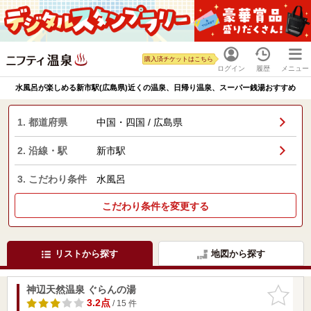
購入済チケットはこちら
ログイン
履歴
メニュー
水風呂が楽しめる新市駅(広島県)近くの温泉、日帰り温泉、スーパー銭湯おすすめ
1. 都道府県
中国・四国 / 広島県
2. 沿線・駅
新市駅
3. こだわり条件
水風呂
こだわり条件を変更する
リストから探す
地図から探す
神辺天然温泉 ぐらんの湯
お気に入
りに追加
3.2点
/ 15 件