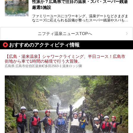
ます！
性派か？広島県で注目の温泉・スパ・スーパー銭湯
厳選5施設
ファミリーユースにコワーキング、温泉デートなどさまざま
なニーズに応えられる設備が整ったスーパー銭湯やスパも、
テーマに沿った世界観や息をのむようなオーシャンビューと
いった個性が魅力の温泉も、どちらも充実している広島県。
今回は、そんな広島県にある温浴施設のなかから、筆者が
ニフティ温泉ニュースTOPへ
「一度訪ねてみたい」と気になっている魅力的な施設を5件
ピックアップして紹介します。
おすすめのアクティビティ情報
※2021/07/30時点の情報です。
【広島・湯来温泉】シャワークライミング、半日コース！広島市
街地から車で1時間の秘境で行う大冒険。
広島県 広島市佐伯区湯来町多田2563-1 湯来ロッジ隣