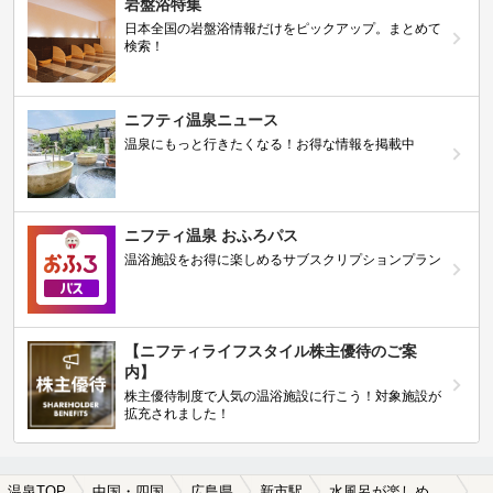
岩盤浴特集
日本全国の岩盤浴情報だけをピックアップ。まとめて
検索！
ニフティ温泉ニュース
温泉にもっと行きたくなる！お得な情報を掲載中
ニフティ温泉 おふろパス
温浴施設をお得に楽しめるサブスクリプションプラン
【ニフティライフスタイル株主優待のご案
内】
株主優待制度で人気の温浴施設に行こう！対象施設が
拡充されました！
温泉TOP
中国・四国
広島県
新市駅
水風呂が楽しめる新市駅近くの温泉、日帰り温泉、スーパー銭湯おすすめ