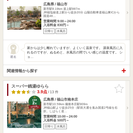
広島県 / 福山市
新市駅8.19km
道上駅887m
JR福塩線道上駅から徒歩20分 山陽自動車道福山東ICから
国道48…
営業時間 9:00～24:00
入浴料金 830円～
日帰り
水風呂
家からは少し離れていますが、よくいく温泉です。 源泉風呂に入
れるのですが、ぬるめと、水風呂の間でいい感じの温度です。 シ
ョ…
匿名
関連情報から探す
スーパー銭湯ゆらら
お気に入
りに追加
3.9点
/ 13 件
広島県 / 福山市南本庄
新市駅10.59km
備後本庄駅909m
JR福山駅より徒歩25分（駅前大通を進み国道2号線を右
折。しばらく道…
営業時間 10:00～24:00
入浴料金 500円～
日帰り
水風呂