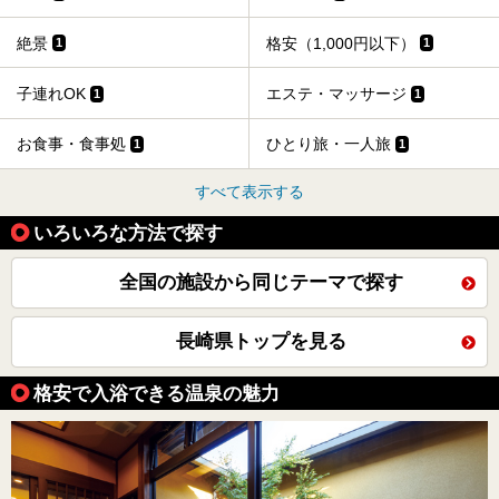
絶景
格安（1,000円以下）
1
1
子連れOK
エステ・マッサージ
1
1
お食事・食事処
ひとり旅・一人旅
1
1
すべて表示する
いろいろな方法で探す
全国の施設から同じテーマで探す
長崎県トップを見る
格安で入浴できる温泉の魅力