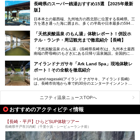
当初から多くのサウナ―やスパ好きに注目されています。
───
長崎県のスーパー銭湯おすすめ15選 【2025年最新
提供元：大江戸温泉物語ホテルズ＆リゾーツ株式会社【P
版】
R】
この記事は大江戸温泉物語 ホテル蘭風のPR記事です。
日本本土の最西端、九州地方の西北部に位置する長崎県。三
そこで今回は、ニフティ温泉ライターである筆者が現地体
方を透き通った海に囲まれ、多くの半島や日本最多の594も
験。天然温泉・サウナ・水風呂・別途有料のプレミアムサウ
の島々で構成される複雑な地形は、思わず息をのむほどの美
ナ・リラクゼーションスペースまで、それらの全貌を徹底紹
しい景観の宝庫です。
介します！
「天然炭酸温泉 のもん湯」体験レポート！併設ホ
長崎県にあるスーパー銭湯にも、長崎ならではの景観を存分
テル・ランチ・周辺観光まで徹底紹介【長崎】
に楽しめる施設がいくつも見られます。眺望自慢が多い長崎
県のスーパー銭湯のなかで、特におすすめの施設をご紹介し
「天然炭酸温泉 のもん湯」(長崎県長崎市)は、九州本土最西
ましょう。
南端の野母崎(のもざき)にある日帰り温泉施設。全国的にも
希少な天然の炭酸泉を楽しめる点が特徴で、遠隔地ながらも
多くの温泉ファンに親しまれています。
アイランドナガサキ「Ark Land Spa」現地体験レ
ポート！その全貌を徹底紹介
今回は、地元九州在住のニフティ温泉ライターである筆者が
「天然炭酸温泉 のもん湯」を現地体験。天然炭酸泉がある
i+Land nagasaki(アイランド ナガサキ、アイランド長崎)
大浴場をはじめ、併設のホテル「Nomon長崎」・食事(ラン
は、長崎市街地から車で約30分のエンターテインメントリ
チ)・おすすめの周辺観光まで、それらの全貌を徹底紹介し
ゾート施設。伊王島全体に展開した施設群は、宿泊はもちろ
ます！
んのこと多彩なアクティビティが楽しめ、到底一日では遊び
尽くせない程！ 中でも注目すべきは、日帰り可能な3つのス
───
ニフティ温泉ニュースTOPへ
パ施設です。
提供元：天然炭酸温泉 のもん湯【PR】
この記事は天然炭酸温泉 のもん湯のPRレポート記事です。
おすすめのアクティビティ情報
今回は九州在住のニフティ温泉ライターである筆者が現地体
【長崎・平戸】ひらどSUP体験ツアー
験し、3つのスパ施設に焦点を当て、その全貌を徹底紹介。
長崎県平戸市川内町（千里ケ浜・シービューランチ前）
本編では、i+Land nagasakiのSPAの中核的施設ともいえる
「Ark Land Spa」をご紹介します。