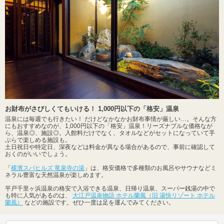
お財布がさびしくてもいける！ 1,000円以下の「格安」温泉
温泉には毎週でも行きたい！ だけどなかなかお財布事情が厳しい…。そんな方
にもおすすめなのが、1,000円以下の「格安」温泉！リーズナブルな価格なが
ら、温泉◎、施設◎。入館料だけでなく、タオルなどがセットになっていて手
ぶらで楽しめる施設も。
土日祝日や特定日、深夜などは料金が異なる場合があるので、事前に確認して
おくのがいいでしょう。
「
横濱スパヒルズ 竜泉寺の湯
」は、格安価格で多種類のお風呂やサウナなどミ
ネラル豊富な天然温泉が楽しめます。
平戸千里ヶ浜温泉の格安で入浴できる温泉、日帰り温泉、スーパー銭湯の中で
も特に人気があるのは、
大江戸温泉物語 ホテル蘭風（旧 湯快リゾート ホテル
蘭風）
などの施設です。ぜひ一度は足を運んでみてください。