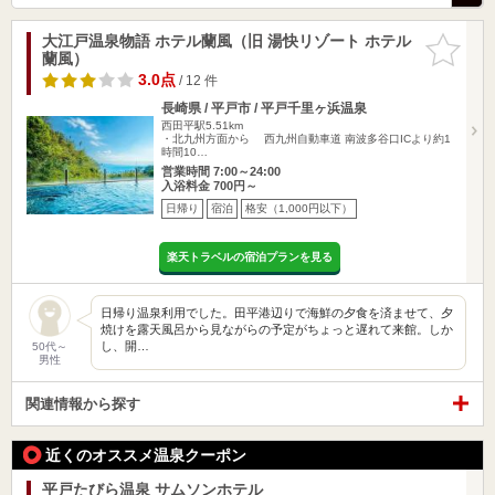
大江戸温泉物語 ホテル蘭風（旧 湯快リゾート ホテル
お気に入
蘭風）
りに追加
3.0点
/ 12 件
長崎県 / 平戸市 / 平戸千里ヶ浜温泉
西田平駅5.51km
・北九州方面から 西九州自動車道 南波多谷口ICより約1
時間10…
営業時間 7:00～24:00
入浴料金 700円～
日帰り
宿泊
格安（1,000円以下）
楽天トラベルの宿泊プランを見る
日帰り温泉利用でした。田平港辺りで海鮮の夕食を済ませて、夕
焼けを露天風呂から見ながらの予定がちょっと遅れて来館。しか
し、開…
50代～
男性
関連情報から探す
近くのオススメ温泉クーポン
平戸たびら温泉 サムソンホテル