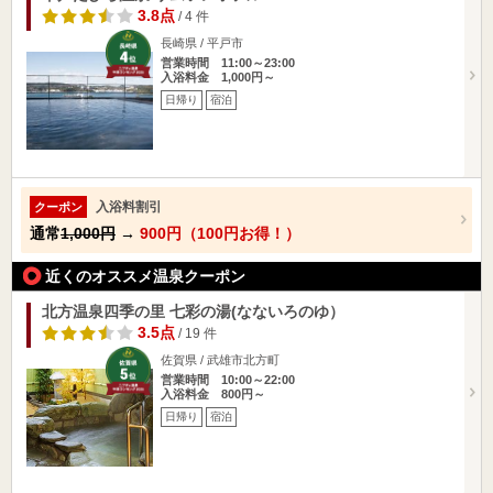
3.8点
/ 4 件
長崎県 / 平戸市
営業時間 11:00～23:00
入浴料金 1,000円～
日帰り
宿泊
入浴料割引
クーポン
通常
1,000円
→
900円（100円お得！）
近くのオススメ温泉クーポン
北方温泉四季の里 七彩の湯(なないろのゆ）
3.5点
/ 19 件
佐賀県 / 武雄市北方町
営業時間 10:00～22:00
入浴料金 800円～
日帰り
宿泊