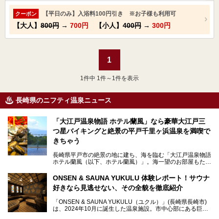
【平日のみ】入浴料100円引き ※お子様も利用可
クーポン
【大人】
800円
→
700円
【小人】
400円
→
300円
1
1
件中 1件～1件を表示
長崎県のニフティ温泉ニュース
「大江戸温泉物語 ホテル蘭風」なら豪華大江戸三
つ星バイキングと絶景の平戸千里ヶ浜温泉を満喫で
きちゃう
長崎県平戸市の絶景の地に建ち、海を臨む「大江戸温泉物語
ホテル蘭風（以下、ホテル蘭風）」。海一望のお部屋もたく
さんあるこちらのホテルで、2025年7月から話題の「大江戸
三つ星バイキング」がスタート！早速現地で体験してきまし
ONSEN & SAUNA YUKULU 体験レポート！サウナ
た。
好きなら見逃せない、その全貌を徹底紹介
このほかに、展望露天風呂や子連れで過ごしやすいキッズパ
「ONSEN & SAUNA YUKULU（ユクル）」(長崎県長崎市)
ークなどおススメのポイントがたっぷりです！周辺観光情報
は、2024年10月に誕生した温泉施設。市中心部にある巨大
も含めてご紹介します。
複合施設「長崎スタジアムシティ」の一角にあり、オープン