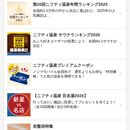
第20回ニフティ温泉年間ランキング2025
全国約2.2万件の中から頂点に選ばれた、2025年の人
気施設は…
ニフティ温泉 サウナランキング2026
おふろ好きユーザーの投票により、全国No.1サウナが
決定！
ニフティ温泉プレミアムクーポン
ノジマモバイル会員向け 通常よりもお得な「特別価
格」で人気の温泉を満喫できる！
【ニフティ温泉 百名湯2026】
行ってみたい施設に投票してプレゼントを当てよう！
（全10回開催 / 合計260名様）
岩盤浴特集