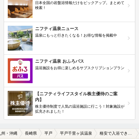
日本全国の岩盤浴情報だけをピックアップ。まとめて
検索！
ニフティ温泉ニュース
温泉にもっと行きたくなる！お得な情報を掲載中
ニフティ温泉 おふろパス
温浴施設をお得に楽しめるサブスクリプションプラン
【ニフティライフスタイル株主優待のご案
内】
株主優待制度で人気の温浴施設に行こう！対象施設が
拡充されました！
九州・沖縄
長崎県
平戸
平戸千里ヶ浜温泉
格安で入浴できる平戸千里ヶ浜温泉の温泉、日帰り温泉、スーパー銭湯おすすめ