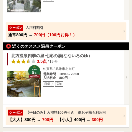
入浴料割引
クーポン
通常
800円
→
700円（100円お得！）
近くのオススメ温泉クーポン
北方温泉四季の里 七彩の湯(なないろのゆ）
3.5点
/ 19 件
佐賀県 / 武雄市北方町
営業時間 10:00～22:00
入浴料金 800円～
日帰り
宿泊
【平日のみ】入浴料100円引き ※お子様も利用可
クーポン
【大人】
800円
→
700円
【小人】
400円
→
300円