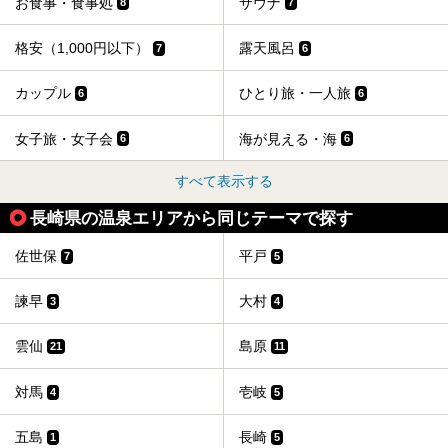
お食事・食事処
サウナ
8
7
格安（1,000円以下）
露天風呂
7
6
カップル
ひとり旅・一人旅
6
6
女子旅・女子会
海が見える・海
6
6
すべて表示する
長崎県の温泉エリアから同じテーマで探す
佐世保
平戸
7
5
諫早
大村
3
4
雲仙
島原
21
11
対馬
壱岐
4
5
五島
長崎
1
5