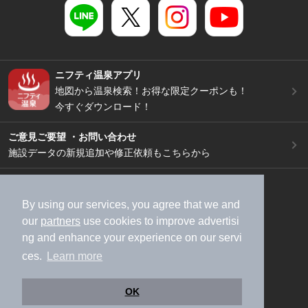
ニフティ温泉アプリ
地図から温泉検索！お得な限定クーポンも！
今すぐダウンロード！
ご意見ご要望 ・お問い合わせ
施設データの新規追加や修正依頼もこちらから
スマートフォン
/
PC
加盟店募集（資料請求）
広告出稿のご案内
By using our services, you agree that we and
our
partners
use cookies to improve advertisi
利用規約
ライフスタイルMEMBERS+規約
ng and enhance your experience on our servi
特定商取引法に基づく表記
ヘルプ
採用情報
ces.
Learn more
運営会社
個人情報保護ポリシー
©NIFTY Lifestyle Co., Ltd.
OK