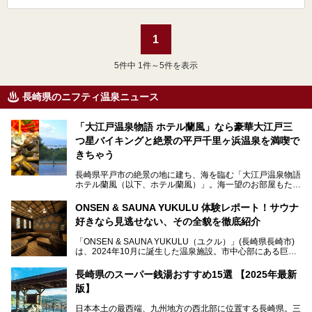
1
5
件中 1件～5件を表示
長崎県のニフティ温泉ニュース
「大江戸温泉物語 ホテル蘭風」なら豪華大江戸三
つ星バイキングと絶景の平戸千里ヶ浜温泉を満喫で
きちゃう
長崎県平戸市の絶景の地に建ち、海を臨む「大江戸温泉物語
ホテル蘭風（以下、ホテル蘭風）」。海一望のお部屋もたく
さんあるこちらのホテルで、2025年7月から話題の「大江戸
三つ星バイキング」がスタート！早速現地で体験してきまし
ONSEN & SAUNA YUKULU 体験レポート！サウナ
た。
好きなら見逃せない、その全貌を徹底紹介
このほかに、展望露天風呂や子連れで過ごしやすいキッズパ
「ONSEN & SAUNA YUKULU（ユクル）」(長崎県長崎市)
ークなどおススメのポイントがたっぷりです！周辺観光情報
は、2024年10月に誕生した温泉施設。市中心部にある巨大
も含めてご紹介します。
複合施設「長崎スタジアムシティ」の一角にあり、オープン
当初から多くのサウナ―やスパ好きに注目されています。
───
長崎県のスーパー銭湯おすすめ15選 【2025年最新
提供元：大江戸温泉物語ホテルズ＆リゾーツ株式会社【P
版】
R】
この記事は大江戸温泉物語 ホテル蘭風のPR記事です。
日本本土の最西端、九州地方の西北部に位置する長崎県。三
そこで今回は、ニフティ温泉ライターである筆者が現地体