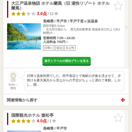
大江戸温泉物語 ホテル蘭風（旧 湯快リゾート ホテル
お気に入
蘭風）
りに追加
3.0点
/ 12 件
長崎県 / 平戸市 / 平戸千里ヶ浜温泉
西田平駅5.51km
・北九州方面から 西九州自動車道 南波多谷口ICより約1
時間10…
営業時間 7:00～24:00
入浴料金 700円～
日帰り
宿泊
冷え性
楽天トラベルの宿泊プランを見る
日帰り温泉利用でした。田平港辺りで海鮮の夕食を済ませて、夕
焼けを露天風呂から見ながらの予定がちょっと遅れて来館。しか
し、開…
50代～
男性
関連情報から探す
国際観光ホテル 旗松亭
お気に入
りに追加
4.0点
/ 1 件
長崎県 / 平戸市