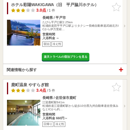
ホテル彩陽WAKIGAWA（旧 平戸脇川ホテル）
お気に入
りに追加
3.0点
/ 1 件
長崎県 / 平戸市
たびら平戸口駅2.25km
松浦鉄道田平平戸口駅よりタクシー長崎自動車道武雄北方I
Cから伊万里経…
営業時間
入浴料金 ～
宿泊
冷え性
楽天トラベルの宿泊プランを見る
関連情報から探す
鹿町温泉 やすらぎ館
お気に入
りに追加
3.4点
/ 5 件
長崎県 / 佐世保市鹿町
江迎鹿町駅641m
松浦鉄道江迎鹿町駅から徒歩10分西九州自動車道佐世保み
なとICから約…
営業時間
入浴料金 660円～
日帰り
冷え性