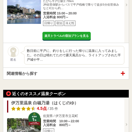
たびら平戸口駅2.78km
JR佐世保駅からバスで平戸桟橋で降りて徒歩5分佐世保み
なとICから約…
営業時間 15:00～20:00
入浴料金 800円～
日帰り
宿泊
冷え性
楽天トラベルの宿泊プランを見る
数日前に平戸に、釣りをしに行った帰りに温泉に入ってみまし
た。その日は晴れてたので露天風呂から、ライトアップされた平
戸城や平…
匿名
関連情報から探す
近くのオススメ温泉クーポン
伊万里温泉 白磁乃湯（はくじのゆ）
4.5点
/ 35 件
佐賀県 / 伊万里市立花町
営業時間 10:00～22:00
入浴料金 800円～
日帰り