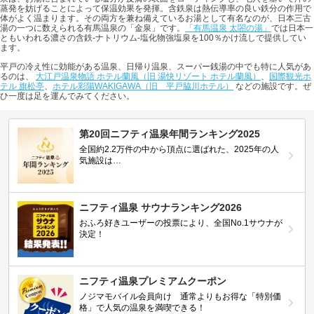
蒸発を妨げることによって保温効果を発揮。含鉄泉は熱伝導率の良い鉄分の作用で
体がよく温まります。その両方を兼ね備えているお湯として有名なのが、日本三古
湯の一つに数えられる有馬温泉の「金泉」です。
「有馬温泉 太閤の湯」
では日本一
ともいわれる濃さの含鉄-ナトリウム-塩化物強塩泉を100％かけ流しで提供してい
ます。
平戸の冷え性に効能がある温泉、日帰り温泉、スーパー銭湯の中でも特に人気があ
るのは、
大江戸温泉物語 ホテル蘭風（旧 湯快リゾート ホテル蘭風）
、
国際観光ホ
テル 旗松亭
、
ホテル彩陽WAKIGAWA（旧 平戸脇川ホテル）
などの施設です。ぜ
ひ一度は足を運んでみてください。
第20回ニフティ温泉年間ランキング2025
全国約2.2万件の中から頂点に選ばれた、2025年の人
気施設は…
ニフティ温泉 サウナランキング2026
おふろ好きユーザーの投票により、全国No.1サウナが
決定！
ニフティ温泉プレミアムクーポン
ノジマモバイル会員向け 通常よりもお得な「特別価
格」で人気の温泉を満喫できる！