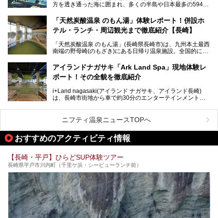
方を透き通った海に囲まれ、多くの半島や日本最多の594も
験。天然温泉・サウナ・水風呂・別途有料のプレミアムサウ
の島々で構成される複雑な地形は、思わず息をのむほどの美
ナ・リラクゼーションスペースまで、それらの全貌を徹底紹
しい景観の宝庫です。
介します！
「天然炭酸温泉 のもん湯」体験レポート！併設ホ
長崎県にあるスーパー銭湯にも、長崎ならではの景観を存分
テル・ランチ・周辺観光まで徹底紹介【長崎】
に楽しめる施設がいくつも見られます。眺望自慢が多い長崎
県のスーパー銭湯のなかで、特におすすめの施設をご紹介し
「天然炭酸温泉 のもん湯」(長崎県長崎市)は、九州本土最西
ましょう。
南端の野母崎(のもざき)にある日帰り温泉施設。全国的にも
希少な天然の炭酸泉を楽しめる点が特徴で、遠隔地ながらも
多くの温泉ファンに親しまれています。
アイランドナガサキ「Ark Land Spa」現地体験レ
ポート！その全貌を徹底紹介
今回は、地元九州在住のニフティ温泉ライターである筆者が
「天然炭酸温泉 のもん湯」を現地体験。天然炭酸泉がある
i+Land nagasaki(アイランド ナガサキ、アイランド長崎)
大浴場をはじめ、併設のホテル「Nomon長崎」・食事(ラン
は、長崎市街地から車で約30分のエンターテインメントリ
チ)・おすすめの周辺観光まで、それらの全貌を徹底紹介し
ゾート施設。伊王島全体に展開した施設群は、宿泊はもちろ
ます！
んのこと多彩なアクティビティが楽しめ、到底一日では遊び
尽くせない程！ 中でも注目すべきは、日帰り可能な3つのス
───
ニフティ温泉ニュースTOPへ
パ施設です。
提供元：天然炭酸温泉 のもん湯【PR】
この記事は天然炭酸温泉 のもん湯のPRレポート記事です。
おすすめのアクティビティ情報
今回は九州在住のニフティ温泉ライターである筆者が現地体
【長崎・平戸】ひらどSUP体験ツアー
験し、3つのスパ施設に焦点を当て、その全貌を徹底紹介。
長崎県平戸市川内町（千里ケ浜・シービューランチ前）
本編では、i+Land nagasakiのSPAの中核的施設ともいえる
「Ark Land Spa」をご紹介します。