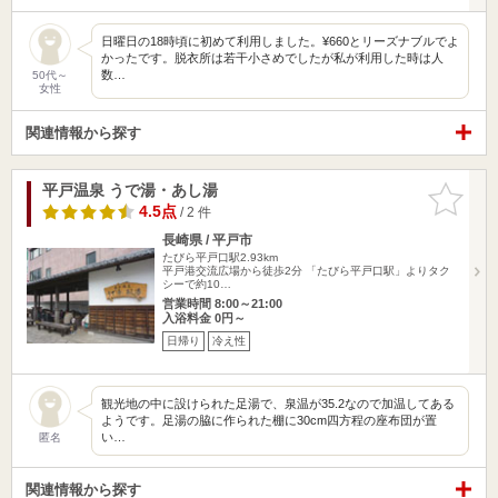
日曜日の18時頃に初めて利用しました。¥660とリーズナブルでよ
かったです。脱衣所は若干小さめでしたが私が利用した時は人
数…
50代～
女性
関連情報から探す
平戸温泉 うで湯・あし湯
お気に入
りに追加
4.5点
/ 2 件
長崎県 / 平戸市
たびら平戸口駅2.93km
平戸港交流広場から徒歩2分 「たびら平戸口駅」よりタク
シーで約10…
営業時間 8:00～21:00
入浴料金 0円～
日帰り
冷え性
観光地の中に設けられた足湯で、泉温が35.2なので加温してある
ようです。足湯の脇に作られた棚に30cm四方程の座布団が置
い…
匿名
関連情報から探す