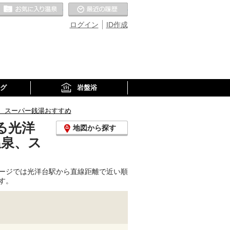
お気に入りの温泉
最近の履歴
ログイン
ID作成
グ
岩盤浴
、スーパー銭湯おすすめ
る光洋
地図から探す
温泉、ス
ージでは光洋台駅から直線距離で近い順
す。