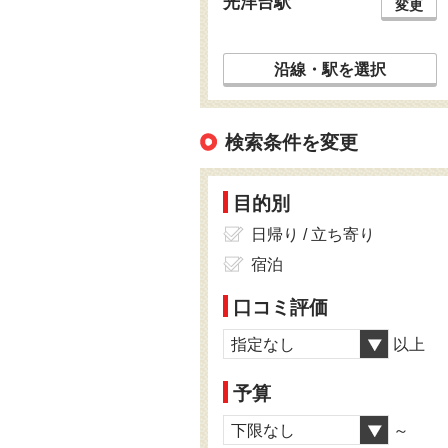
光洋台駅
変更
沿線・駅を選択
検索条件を変更
目的別
日帰り / 立ち寄り
宿泊
口コミ評価
指定なし
以上
予算
下限なし
～