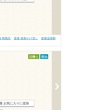
後 朝風呂
道後 源泉かけ流し
道後温泉駅
日帰り
宿泊
>
お気に入りに追加