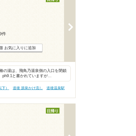
>
29件
お気に入りに追加
。椿の湯は、飛鳥乃湯泉側の入口を閉鎖
ph9.1と書かれていますが…
円以下）
道後 源泉かけ流し
道後温泉駅
日帰り