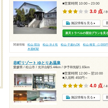
■営業時間 10:00～23:00
3.0 点
/ 
施設情報を見る
楽天トラベルの宿泊プランを見
関連情報
松山 宿泊
松山 冷え性
松山 子連れOK
松山 格安（1,00
木屋町駅
谷町リゾート ゆとりあ温泉
愛媛県 / 松山市 /
光洋台駅5.44km
/
伊予和気駅1.65km
■営業時間 12:00～翌10:00
■入浴料 450円～
4.0 点
/ 
施設情報を見る