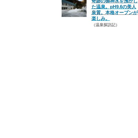
奇跡の御神水を沸かし
た温泉。pH9.6の美人
泉質。本格オープンが
楽しみ。
（温泉探訪記）