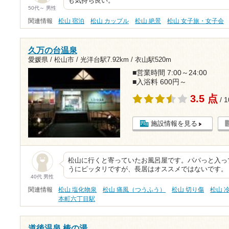
も気持ち良い。
50代～ 男性
関連情報
松山 宿泊
松山 カップル
松山 絶景
松山 女子旅・女子会
久万の台温泉
愛媛県 / 松山市 /
光洋台駅7.92km
/
衣山駅520m
■営業時間 7:00～24:00
■入浴料 600円～
3.5 点
/ 
施設情報を見る
松山に行くと寄っていたお風呂屋です。パパっと入っ
うにピッタリですが、長居はオススメではないです。
40代 男性
関連情報
松山 塩化物泉
松山 痛風（つうふう）
松山 切り傷
松山 
本町六丁目駅
道後温泉 椿の湯