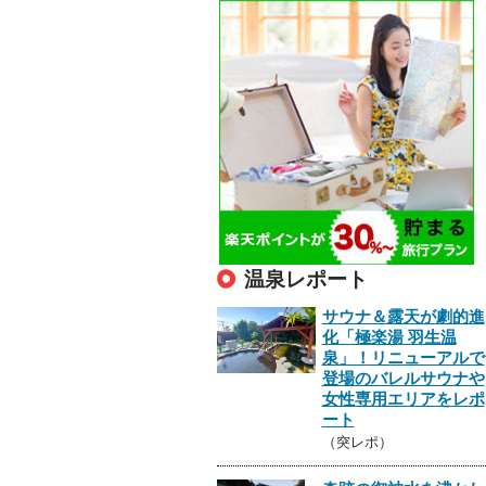
温泉レポート
サウナ＆露天が劇的進
化「極楽湯 羽生温
泉」！リニューアルで
登場のバレルサウナや
女性専用エリアをレポ
ート
（突レポ）