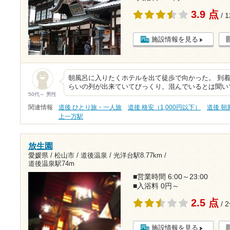
3.9 点
/ 
施設情報を見る
朝風呂に入りたくホテルを出て徒歩で向かった。 到
らいの列が出来ていてびっくり。混んでいるとは聞い
50代～ 男性
関連情報
道後 ひとり旅・一人旅
道後 格安（1,000円以下）
道後 朝
上一万駅
放生園
愛媛県 / 松山市 / 道後温泉 /
光洋台駅8.77km
/
道後温泉駅74m
■営業時間 6:00～23:00
■入浴料 0円～
2.5 点
/ 
施設情報を見る