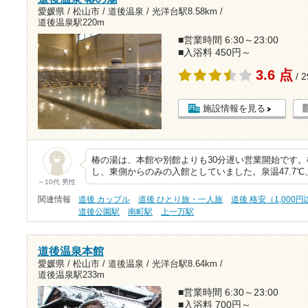
愛媛県 / 松山市 / 道後温泉 /
光洋台駅8.58km
/
道後温泉駅220m
■営業時間 6:30～23:00
■入浴料 450円～
3.6 点
/ 
施設情報を見る
椿の湯は、本館や別館よりも30分遅い営業開始です
し、東側からのみの入館としていました。泉温47.7℃、
～10代 男性
関連情報
道後 カップル
道後 ひとり旅・一人旅
道後 格安（1,000
道後公園駅
南町駅
上一万駅
道後温泉本館
愛媛県 / 松山市 / 道後温泉 /
光洋台駅8.64km
/
道後温泉駅233m
■営業時間 6:30～23:00
■入浴料 700円～