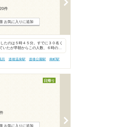
>
120件
お気に入りに追加
着したのは５時４５分。すでに３０名く
ていたが早朝からこの人数、６時の…
風呂
道後温泉駅
道後公園駅
南町駅
日帰り
2件
>
お気に入りに追加