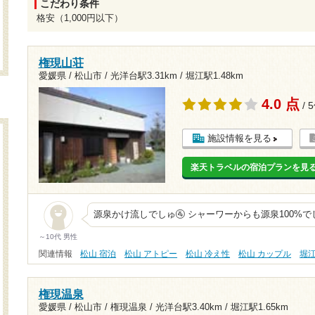
こだわり条件
格安（1,000円以下）
権現山荘
愛媛県 / 松山市 /
光洋台駅3.31km
/
堀江駅1.48km
4.0 点
/ 
施設情報を見る
楽天トラベルの宿泊プランを見
源泉かけ流しでしゅ🚰 シャーワーからも源泉100%で
～10代 男性
関連情報
松山 宿泊
松山 アトピー
松山 冷え性
松山 カップル
堀
権現温泉
愛媛県 / 松山市 / 権現温泉 /
光洋台駅3.40km
/
堀江駅1.65km