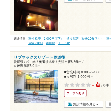
関連情報
道後 格安（1,000円以下）
道後 駅近（徒歩10分以内）
道
道後公園駅
南町駅
上一万駅
リブマックスリゾート奥道後
愛媛県 / 松山市 / 奥道後温泉 /
光洋台駅8.86km
/
道後温泉駅3.91km
■営業時間 8:00～24:00
■入浴料 1,000円～
- 点
/ 0件
クーポンあり
施設情報を見る