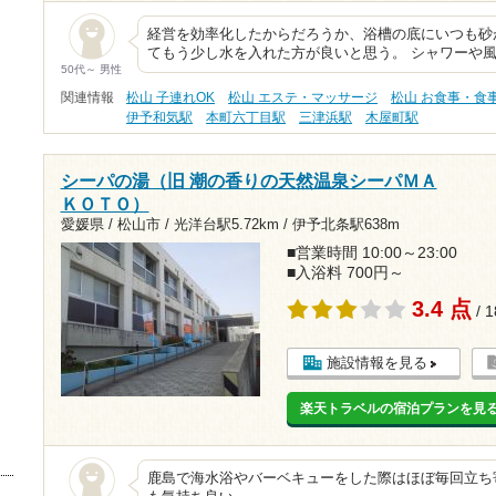
経営を効率化したからだろうか、浴槽の底にいつも砂
てもう少し水を入れた方が良いと思う。 シャワーや
50代～ 男性
関連情報
松山 子連れOK
松山 エステ・マッサージ
松山 お食事・食
伊予和気駅
本町六丁目駅
三津浜駅
木屋町駅
シーパの湯（旧 潮の香りの天然温泉シーパＭＡ
ＫＯＴＯ）
愛媛県 / 松山市 /
光洋台駅5.72km
/
伊予北条駅638m
■営業時間 10:00～23:00
■入浴料 700円～
3.4 点
/ 
施設情報を見る
楽天トラベルの宿泊プランを見
鹿島で海水浴やバーベキューをした際はほぼ毎回立ち