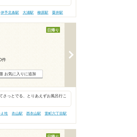
伊予北条駅
大浦駅
柳原駅
粟井駅
日帰り
>
10件
お気に入りに追加
てさっとでる、とりあえずお風呂行こ
冷え性
衣山駅
西衣山駅
萱町六丁目駅
日帰り