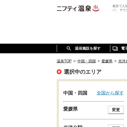
格安で入
パ、 サ
温浴施設を探す
電
温泉TOP
>
中国・四国
>
愛媛県
>
光洋
選択中のエリア
全国から探す
中国・四国
愛媛県
変更