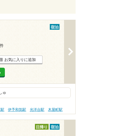
宿泊
5件
>
お気に入りに追加
る
しゅ
江駅
伊予和気駅
光洋台駅
木屋町駅
日帰り
宿泊