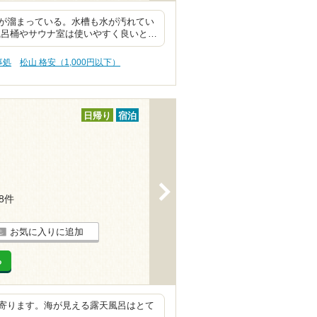
が溜まっている。水槽も水が汚れてい
風呂桶やサウナ室は使いやすく良いと…
事処
松山 格安（1,000円以下）
日帰り
宿泊
>
18件
お気に入りに追加
る
寄ります。海が見える露天風呂はとて