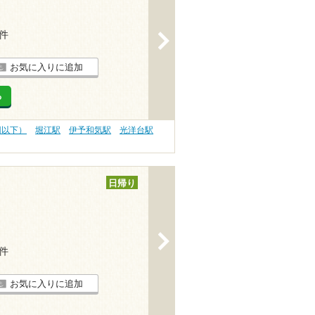
8件
>
お気に入りに追加
る
0円以下）
堀江駅
伊予和気駅
光洋台駅
日帰り
>
4件
お気に入りに追加