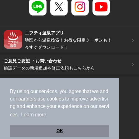
ニフティ温泉アプリ
地図から温泉検索！お得な限定クーポンも！
今すぐダウンロード！
ご意見ご要望 ・お問い合わせ
施設データの新規追加や修正依頼もこちらから
スマートフォン
/
PC
加盟店募集（資料請求）
広告出稿のご案内
By using our services, you agree that we and
our
partners
use cookies to improve advertisi
利用規約
ライフスタイルMEMBERS+規約
ng and enhance your experience on our servi
特定商取引法に基づく表記
ヘルプ
採用情報
ces.
Learn more
運営会社
個人情報保護ポリシー
©NIFTY Lifestyle Co., Ltd.
OK