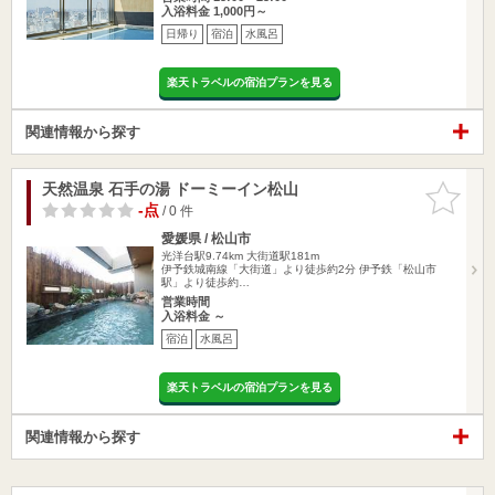
入浴料金 1,000円～
日帰り
宿泊
水風呂
楽天トラベルの宿泊プランを見る
関連情報から探す
天然温泉 石手の湯 ドーミーイン松山
お気に入
りに追加
-点
/ 0 件
愛媛県 / 松山市
光洋台駅9.74km
大街道駅181m
伊予鉄城南線「大街道」より徒歩約2分 伊予鉄「松山市
駅」より徒歩約…
営業時間
入浴料金 ～
宿泊
水風呂
楽天トラベルの宿泊プランを見る
関連情報から探す