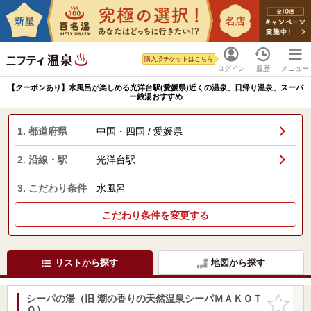
購入済チケットはこちら
ログイン
履歴
メニュー
【クーポンあり】水風呂が楽しめる光洋台駅(愛媛県)近くの温泉、日帰り温泉、スーパ
ー銭湯おすすめ
1. 都道府県
中国・四国 / 愛媛県
2. 沿線・駅
光洋台駅
3. こだわり条件
水風呂
こだわり条件を変更する
リストから探す
地図から探す
シーパの湯（旧 潮の香りの天然温泉シーパＭＡＫＯＴ
お気に入
Ｏ）
りに追加