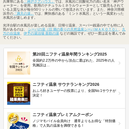
兵庫県にある
「神戸クアハウス」
では、水風呂に抗酸化力の高い名水「神戸ウ
ォーター」を使用。飲用のナチュラルミネラルウォーターとして販売もされて
いる上質な水が毎分50リットルの勢いで放流されています。また、神奈川県横
浜市の
「満天の湯」
では、爽快感のある「ミント水風呂」という一風変わった
水風呂が楽しめます。
光洋台駅の水風呂が楽しめる温泉、日帰り温泉、スーパー銭湯の中でも特に人
気があるのは、
シーパの湯（旧 潮の香りの天然温泉シーパＭＡＫＯＴＯ）
、
久
万の台温泉
、
伊予の湯治場 喜助の湯
などの施設です。ぜひ一度は足を運んでみ
てください。
第20回ニフティ温泉年間ランキング2025
全国約2.2万件の中から頂点に選ばれた、2025年の人
気施設は…
ニフティ温泉 サウナランキング2026
おふろ好きユーザーの投票により、全国No.1サウナが
決定！
ニフティ温泉プレミアムクーポン
ノジマモバイル会員向け 通常よりもお得な「特別価
格」で人気の温泉を満喫できる！