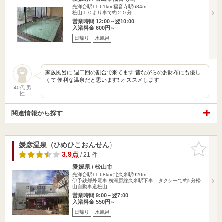
光洋台駅11.61km
福音寺駅684m
松山ＩＣより車で約２０分
営業時間 12:00～翌10:00
入浴料金 600円～
日帰り
水風呂
家族風呂に 週二回の割合で来てます 昔ながらのお財布にも優し
くて 便利な温泉だと思います❗ オススメします
40代 男
性
関連情報から探す
媛彦温泉（ひめひこおんせん）
お気に入
りに追加
3.9点
/ 21 件
愛媛県 / 松山市
光洋台駅11.68km
北久米駅920m
伊予鉄郊外電車 横河原線久米駅下車…タクシーで約5分松
山自動車道松山…
営業時間 9:00～翌7:00
入浴料金 550円～
日帰り
水風呂