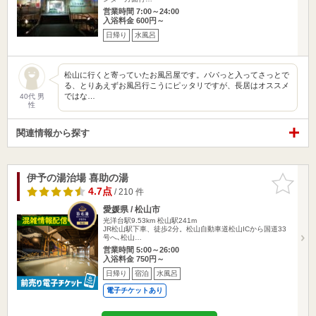
営業時間 7:00～24:00
入浴料金 600円～
日帰り
水風呂
松山に行くと寄っていたお風呂屋です。パパっと入ってさっとで
る、とりあえずお風呂行こうにピッタリですが、長居はオススメ
ではな…
40代 男
性
関連情報から探す
伊予の湯治場 喜助の湯
お気に入
りに追加
4.7点
/ 210 件
愛媛県 / 松山市
光洋台駅9.53km
松山駅241m
JR松山駅下車、徒歩2分。松山自動車道松山ICから国道33
号へ､松山…
営業時間 5:00～26:00
入浴料金 750円～
日帰り
宿泊
水風呂
電子チケットあり