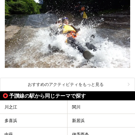
おすすめのアクティビティをもっと見る
予讃線の駅から同じテーマで探す
川之江
関川
多喜浜
新居浜
中萩
伊予西条