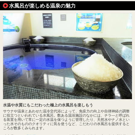
水風呂が楽しめる温泉の魅力
水温や水質にもこだわった極上の水風呂を楽しもう
サウナや温泉とあわせた温冷交代浴によって、免疫力の向上や自律神経の調整
に役立つといわれている水風呂。数ある温浴施設のなかには、チラ―と呼ばれ
る装置を用いて常に一定の水温を保つように管理したり、天然水やナノ水とい
った水そのもののクオリティに気を使うなど、こだわりの水風呂を提供すると
ころが数多くみられます。