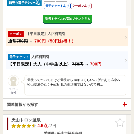
電子チケットあり
クーポンあり
楽天トラベルの宿泊プランを見る
【平日限定】入浴料割引
クーポン
通常
750円
→
700円（50円お得！）
入館料割引
電子チケット
【平日限定】大人（中学生以上）
750円
→
700円
道後ってついてるけど道後から10キロくらいの 所にある温泉♨️
松山空港の近く✈️🛫🛬 私の生活圏ではないので初…
50代～
女性
関連情報から探す
天山トロン温泉
お気に入
りに追加
4.5点
/ 2 件
愛媛県 / 松山市福音寺町