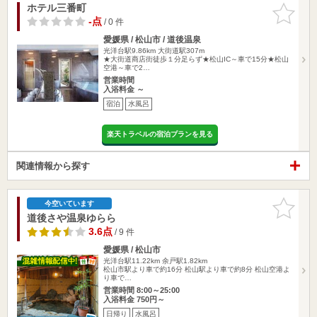
ホテル三番町
お気に入
りに追加
-点
/ 0 件
愛媛県 / 松山市 / 道後温泉
光洋台駅9.86km
大街道駅307m
★大街道商店街徒歩１分足らず★松山IC～車で15分★松山
空港～車で2…
営業時間
入浴料金 ～
宿泊
水風呂
楽天トラベルの宿泊プランを見る
関連情報から探す
お気に入
今空いています
りに追加
道後さや温泉ゆらら
3.6点
/ 9 件
愛媛県 / 松山市
光洋台駅11.22km
余戸駅1.82km
松山市駅より車で約16分 松山駅より車で約8分 松山空港よ
り車で…
営業時間 8:00～25:00
入浴料金 750円～
日帰り
水風呂