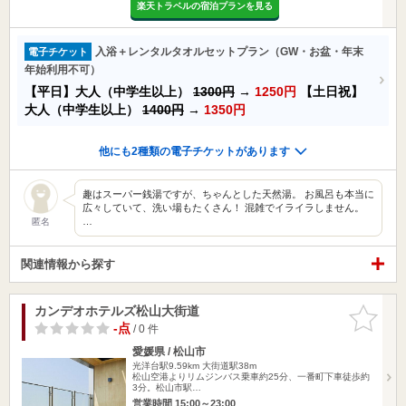
楽天トラベルの宿泊プランを見る
入浴＋レンタルタオルセットプラン（GW・お盆・年末
電子チケット
年始利用不可）
【平日】大人（中学生以上）
1300円
→
1250円
【土日祝】
大人（中学生以上）
1400円
→
1350円
他にも2種類の電子チケットがあります
趣はスーパー銭湯ですが、ちゃんとした天然湯。 お風呂も本当に
広々していて、洗い場もたくさん！ 混雑でイライラしません。
…
匿名
関連情報から探す
カンデオホテルズ松山大街道
お気に入
りに追加
-点
/ 0 件
愛媛県 / 松山市
光洋台駅9.59km
大街道駅38m
松山空港よりリムジンバス乗車約25分、一番町下車徒歩約
3分。松山市駅…
営業時間 15:00～23:00