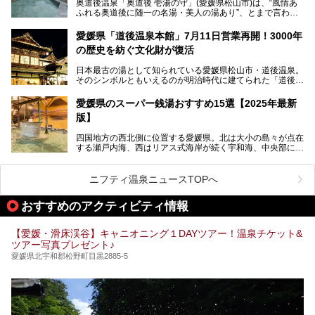
奥道後温泉「奥道後 壱湯の守」(愛媛県松山市)は、“風情あ
ふれる奥道後に随一の名湯・美人の湯あり”、とまで言われ
る四国屈指の名湯です。最も有名なのが、西日本最大級の大
今回は人気のこの施設の中でも、特におすすめしたい3つの
露天風呂。日々の生活から隔離された非日常感を味わえま
ポイントについて厳選してお届けします。読めばきっと、行
愛媛県「道後温泉本館」7月11日営業再開！3000年
す。
きたくなること間違いなし！
の歴史を紡ぐ文化財が復活
日帰り入浴も可能ですが、宿泊してじっくり楽しむのがベス
日本最古の湯として知られている愛媛県松山市・道後温泉。
ト。今回はニフティ温泉ライターである筆者自ら宿泊し、名
そのシンボルともいえるのが明治時代に建てられた「道後温
物の大露天風呂「翠明の湯」の全浴槽をご紹介。また、パブ
泉本館」です。平成31年1月から約5年半にわたって行って
リックスペース・貸切露天風呂・客室・食事など、多角的に
いた保存修理工事が終わり、いよいよ2024年7月11日から
その魅力をご紹介します！
愛媛県のスーパー銭湯おすすめ15選【2025年最新
全館営業再開となります。
版】
四国地方の西北側に位置する愛媛県。北は大小の島々が点在
する瀬戸内海、西はリアス式海岸が続く宇和海、中央部には
西日本最高峰の石鎚山とその連山に囲まれたバラエティ豊か
な自然と、温暖な気候が魅力の県です。
日本最古の温泉といわれる道後温泉を筆頭に、多くの温泉が
ニフティ温泉ニュースTOPへ
ある愛媛県は、スーパー銭湯も豊富です。中には、中四国地
方を代表する人気の施設も。今回は、愛媛県の誇るスーパー
おすすめのアクティビティ情報
銭湯をピックアップしました。
【愛媛・滑床渓谷】キャニオニング１DAYツアー！温泉チケット&
ツアー写真プレゼント♪
愛媛県北宇和郡松野町目黒2885-5