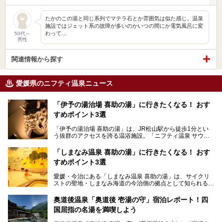
たかのこの湯と同じ系列でマテラ石とか雰囲気は似た感じ。温泉
施設ではジェット系の故障が多いのかいつの間にか電気風呂に変
わって…
50代～
男性
関連情報から探す
愛媛県のニフティ温泉ニュース
「伊予の湯治場 喜助の湯」に行きたくなる！ おす
すめポイント3選
「伊予の湯治場 喜助の湯」は、JR松山駅から徒歩1分とい
う抜群のアクセスを誇る温浴施設。「ニフティ温泉 サウナ
ランキング」で2年連続1位を獲得し、全国から多くのサウ
ナーが訪れる人気スポットです。天然温泉・サウナ・岩盤
「しまなみ温泉 喜助の湯」に行きたくなる！ おす
浴・食事・宿泊まで“癒しのすべて”がそろう人気施設の中で
すめポイント3選
も、特におすすめしたい3つのポイントについて厳選してお
届けします。読めばきっと、行きたくなること間違いなし！
愛媛・今治にある「しまなみ温泉 喜助の湯」は、サイクリ
ストの聖地・しまなみ海道の今治側の拠点として知られる人
気の温泉施設。「日本一サイクリストが集まる温泉」とも呼
ばれていて、自転車ロッカーや工具、給水サービスなど、旅
奥道後温泉「奥道後 壱湯の守」宿泊レポート！四
人に嬉しい工夫がたっぷり。お風呂は内湯から半露天、サウ
国屈指の名湯を満喫しよう
ナまで種類豊富で広々空間。泉質も温度もバリエーション豊
かで、湯めぐり感覚で楽しめちゃいます。