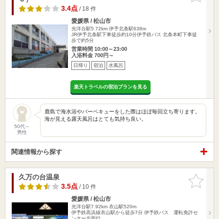
3.4点
/ 18 件
愛媛県 / 松山市
光洋台駅5.72km
伊予北条駅638m
JR伊予北条駅下車徒歩約10分伊予鉄バス 北条本町下車徒
歩で約5分
営業時間 10:00～23:00
入浴料金 700円～
日帰り
宿泊
水風呂
楽天トラベルの宿泊プランを見る
鹿島で海水浴やバーベキューをした際はほぼ毎回立ち寄ります。
海が見える露天風呂はとても気持ち良い。
50代～
男性
関連情報から探す
久万の台温泉
お気に入
りに追加
3.5点
/ 10 件
愛媛県 / 松山市
光洋台駅7.92km
衣山駅520m
伊予鉄高浜線衣山駅から徒歩7分 伊予鉄バス 運転免許セ
ンター方面行…