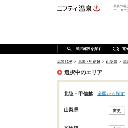
美肌の湯
パ、 サ
温浴施設を探す
電
温泉TOP
>
北陸・甲信越
>
山梨県
>
韮
選択中のエリア
全国から探す
北陸・甲信越
山梨県
変更