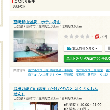
こだわり条件
美肌の湯
韮崎船山温泉 ホテル舟山
山梨県 / 韮崎市 /
韮崎駅1.33km
/
塩崎駅3.65km
- 点
/ 0件
施設情報を見る
楽天トラベルの宿泊プランを見
関連情報
南アルプス山麓 単純温泉・単純泉
南アルプス山麓 宿泊
南
南アルプス山麓 アトピー
韮崎駅
塩崎駅
新府駅
穴山駅
武田乃郷 白山温泉（たけだのさと はくさんおん
せん）
山梨県 / 韮崎市 /
韮崎駅2.20km
/
新府駅3.95km
■営業時間 10:00～21:00
■入浴料 700円～