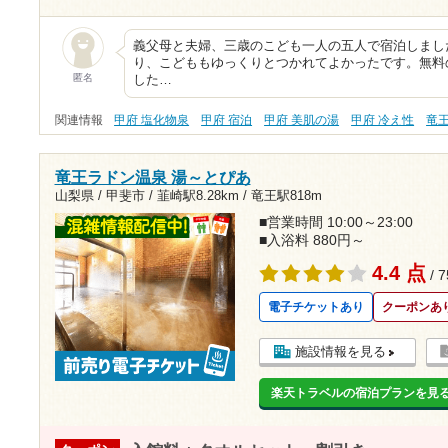
義父母と夫婦、三歳のこども一人の五人で宿泊しまし
り、こどももゆっくりとつかれてよかったです。無料
匿名
した…
関連情報
甲府 塩化物泉
甲府 宿泊
甲府 美肌の湯
甲府 冷え性
竜
竜王ラドン温泉 湯～とぴあ
山梨県 / 甲斐市 /
韮崎駅8.28km
/
竜王駅818m
■営業時間 10:00～23:00
■入浴料 880円～
4.4 点
/ 
電子チケットあり
クーポンあ
施設情報を見る
楽天トラベルの宿泊プランを見