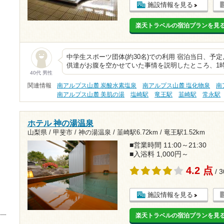
施設情報を見る
楽天トラベルの宿泊プランを見
中学生スポーツ団体(約30名)での利用 宿泊当日、予
供達がお腹を空かせていた事情を説明したところ、1
40代 男性
関連情報
南アルプス山麓 炭酸水素塩泉
南アルプス山麓 塩化物泉
南
南アルプス山麓 美肌の湯
塩崎駅
竜王駅
韮崎駅
常永駅
ホテル 神の湯温泉
山梨県 / 甲斐市 / 神の湯温泉 /
韮崎駅6.72km
/
竜王駅1.52km
■営業時間 11:00～21:30
■入浴料 1,000円～
4.2 点
/ 
施設情報を見る
楽天トラベルの宿泊プランを見