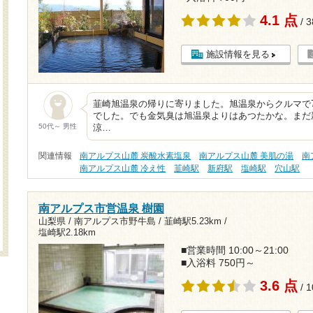
4.1 点
/ 
施設情報を見る
韮崎旭温泉の帰りに寄りました。旭温泉からクルマで
でした。でも金気臭は旭温泉よりはあつたかな。まだ
50代～ 男性
涼…
関連情報
南アルプス山麓 炭酸水素塩泉
南アルプス山麓 美肌の湯
南
南アルプス山麓 冷え性
韮崎駅
新府駅
塩崎駅
穴山駅
南アルプス市営温泉 樹園
山梨県 / 南アルプス市野牛島 /
韮崎駅5.23km
/
塩崎駅2.18km
■営業時間 10:00～21:00
■入浴料 750円～
3.6 点
/ 