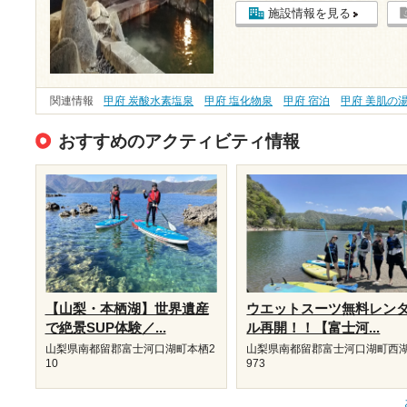
施設情報を見る
関連情報
甲府 炭酸水素塩泉
甲府 塩化物泉
甲府 宿泊
甲府 美肌の
おすすめのアクティビティ情報
【山梨・本栖湖】世界遺産
ウエットスーツ無料レン
で絶景SUP体験／...
ル再開！！【富士河...
山梨県南都留郡富士河口湖町本栖2
山梨県南都留郡富士河口湖町西湖
10
973