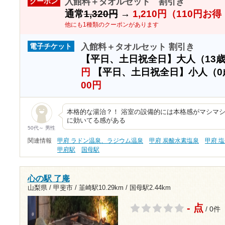
入館料＋タオルセット 割引き
クーポン
通常
1,320円
→
1,210円（110円お
他にも1種類のクーポンがあります
入館料＋タオルセット 割引き
電子チケット
【平日、土日祝全日】大人（13
円
【平日、土日祝全日】小人（0
00円
本格的な湯治？！ 浴室の設備的には本格感がマシマシ
に効いてる感がある
50代～ 男性
関連情報
甲府 ラドン温泉、ラジウム温泉
甲府 炭酸水素塩泉
甲府 
甲府駅
国母駅
心の駅 了庵
山梨県 / 甲斐市 /
韮崎駅10.29km
/
国母駅2.44km
- 点
/ 0件