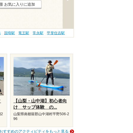
お気に入りに追加
湯
国母駅
竜王駅
常永駅
甲斐住吉駅
タ
【山梨・山中湖】初心者向
け サップ体験 の...
2
山梨県南都留郡山中湖村平野506-2
96
おすすめのアクティビティをもっと見る