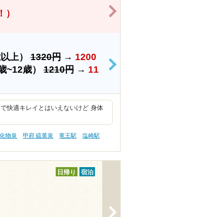
>
得！）
歳以上）
1320円
→
1200
>
歳~12歳）
1210円
→
11
で快適キレイとはいえないけど 身体
塩化物泉
甲府 硫黄泉
竜王駅
塩崎駅
日帰り
宿泊
>