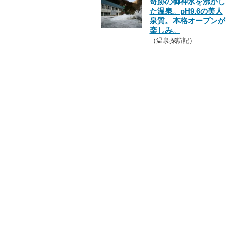
奇跡の御神水を沸かし
た温泉。pH9.6の美人
泉質。本格オープンが
楽しみ。
（温泉探訪記）