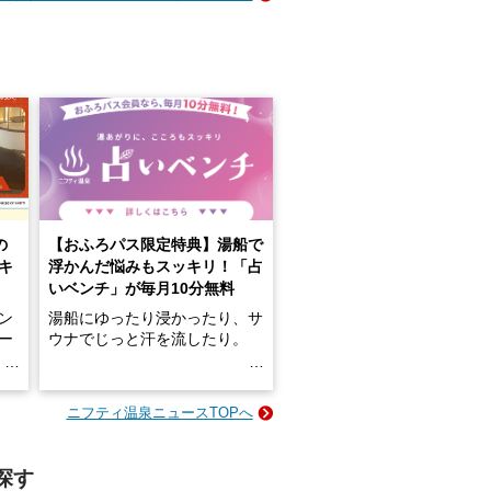
の
【おふろパス限定特典】湯船で
キ
浮かんだ悩みもスッキリ！「占
いベンチ」が毎月10分無料
ン
湯船にゆったり浸かったり、サ
ロー
ウナでじっと汗を流したり。
る
名
e-
ニフティ温泉ニュースTOPへ
い
そんな「一人でぼんやり過ごす
時間」、ふだん後回しにしてい
た「これからのこと」や「ちょ
探す
っとした悩み」が、頭に浮かん