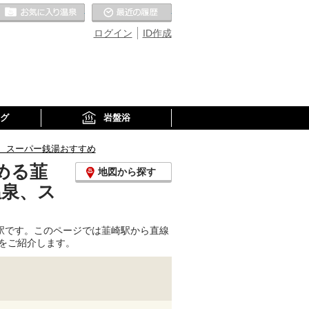
お気に入りの温泉
最近の履歴
ログイン
ID作成
グ
岩盤浴
、スーパー銭湯おすすめ
める韮
地図から探す
温泉、ス
駅です。このページでは韮崎駅から直線
をご紹介します。