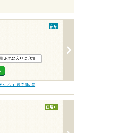
宿泊
>
お気に入りに追加
る
アルプス山麓 美肌の湯
日帰り
>