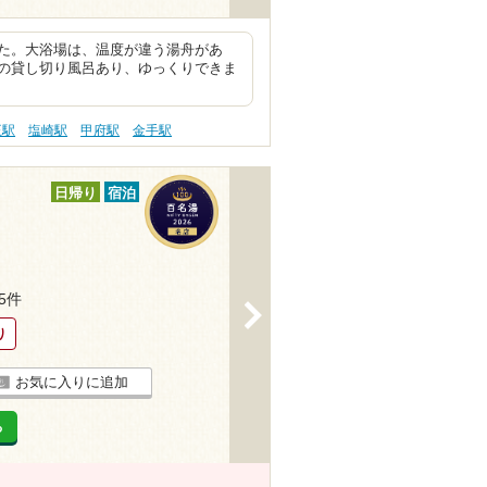
た。大浴場は、温度が違う湯舟があ
の貸し切り風呂あり、ゆっくりできま
王駅
塩崎駅
甲府駅
金手駅
日帰り
宿泊
75件
>
り
お気に入りに追加
る