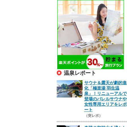
温泉レポート
サウナ＆露天が劇的進
化「極楽湯 羽生温
泉」！リニューアルで
登場のバレルサウナや
女性専用エリアをレポ
ート
（突レポ）