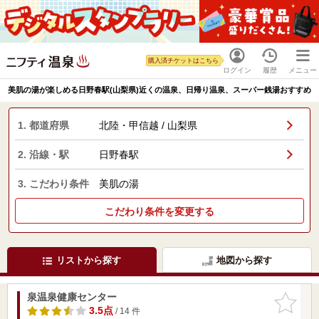
購入済チケットはこちら
ログイン
履歴
メニュー
美肌の湯が楽しめる日野春駅(山梨県)近くの温泉、日帰り温泉、スーパー銭湯おすすめ
1. 都道府県
北陸・甲信越 / 山梨県
2. 沿線・駅
日野春駅
3. こだわり条件
美肌の湯
こだわり条件を変更する
リストから探す
地図から探す
泉温泉健康センター
お気に入
りに追加
3.5点
/ 14 件