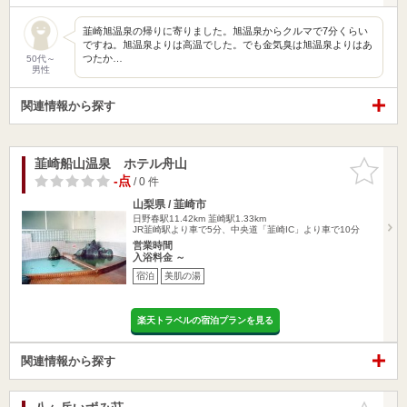
韮崎旭温泉の帰りに寄りました。旭温泉からクルマで7分くらい
ですね。旭温泉よりは高温でした。でも金気臭は旭温泉よりはあ
つたか…
50代～
男性
関連情報から探す
韮崎船山温泉 ホテル舟山
お気に入
りに追加
-点
/ 0 件
山梨県 / 韮崎市
日野春駅11.42km
韮崎駅1.33km
JR韮崎駅より車で5分、中央道「韮崎IC」より車で10分
営業時間
入浴料金 ～
宿泊
美肌の湯
楽天トラベルの宿泊プランを見る
関連情報から探す