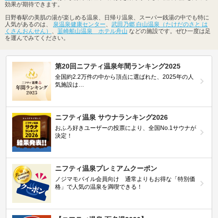
効果が期待できます。
日野春駅の美肌の湯が楽しめる温泉、日帰り温泉、スーパー銭湯の中でも特に
人気があるのは、
泉温泉健康センター
、
武田乃郷 白山温泉（たけだのさと は
くさんおんせん）
、
韮崎船山温泉 ホテル舟山
などの施設です。ぜひ一度は足
を運んでみてください。
第20回ニフティ温泉年間ランキング2025
全国約2.2万件の中から頂点に選ばれた、2025年の人
気施設は…
ニフティ温泉 サウナランキング2026
おふろ好きユーザーの投票により、全国No.1サウナが
決定！
ニフティ温泉プレミアムクーポン
ノジマモバイル会員向け 通常よりもお得な「特別価
格」で人気の温泉を満喫できる！