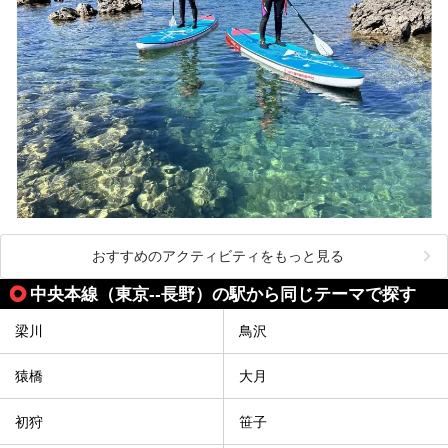
おすすめのアクティビティをもっと見る
中央本線（東京--長野）の駅から同じテーマで探す
梁川
鳥沢
猿橋
大月
初狩
笹子