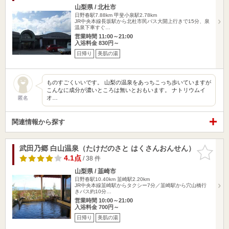
山梨県 / 北杜市
日野春駅7.88km
甲斐小泉駅2.78km
JR中央本線長坂駅から北杜市民バス大開上行きで15分、泉
温泉下車すぐ…
営業時間 11:00～21:00
入浴料金 830円～
日帰り
美肌の湯
ものすごくいいです。 山梨の温泉をあっちこっち歩いていますが
こんなに成分が濃いところは無いとおもいます。 ナトリウムイ
オ…
匿名
関連情報から探す
武田乃郷 白山温泉（たけだのさと はくさんおんせん）
お気に入
りに追加
4.1点
/ 38 件
山梨県 / 韮崎市
日野春駅10.40km
韮崎駅2.20km
JR中央本線韮崎駅からタクシー7分／韮崎駅から穴山橋行
きバス約10分…
営業時間 10:00～21:00
入浴料金 700円～
日帰り
美肌の湯