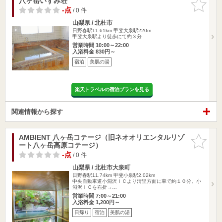
八ヶ岳いずみ荘
お気に入
りに追加
-点
/ 0 件
山梨県 / 北杜市
日野春駅11.61km
甲斐大泉駅220m
甲斐大泉駅より徒歩にて約３分
営業時間 10:00～22:00
入浴料金 830円～
宿泊
美肌の湯
楽天トラベルの宿泊プランを見る
関連情報から探す
AMBIENT 八ヶ岳コテージ（旧ネオオリエンタルリゾ
お気に入
ート八ヶ岳高原コテージ）
りに追加
-点
/ 0 件
山梨県 / 北杜市大泉町
日野春駅11.74km
甲斐小泉駅2.02km
中央自動車道小淵沢ＩＣより清里方面に車で約１０分。小
淵沢ＩＣを右折→…
営業時間 7:00～21:00
入浴料金 1,200円～
日帰り
宿泊
美肌の湯