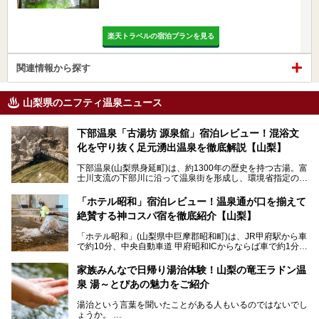
楽天トラベルの宿泊プランを見る
関連情報から探す
山梨県のニフティ温泉ニュース
下部温泉「古湯坊 源泉舘」宿泊レビュー！混浴文
化を守り抜く足元湧出温泉を徹底解説【山梨】
下部温泉(山梨県身延町)は、約1300年の歴史を持つ古湯。富
士川支流の下部川に沿って温泉街を形成し、環境省指定の国
民保養温泉地でもあります。
中でも「古湯坊 源泉舘」は、戦国時代に武田信玄公も療養
「ホテル昭和」宿泊レビュー！温泉通が口を揃えて
したと伝えられる名湯の宿。最大の特徴は、令和の現代にお
絶賛する神コスパ宿を徹底紹介【山梨】
いても混浴文化が守られ、老若男女の分け隔て一切無く温泉
入浴を楽しめる点。全国的に混浴温泉は年々少しずつ減少傾
「ホテル昭和」(山梨県中巨摩郡昭和町)は、JR甲府駅から車
向にありますが、「古湯坊 源泉舘」では本来あるべき混浴
で約10分、中央自動車道 甲府昭和ICからならば車で約1分の
の姿が保たれている点に注目すべきでしょう。
場所にあるビジネスホテル。2名1室で1名あたり4,000円台
から、一人泊でも6,000円台から宿泊可能です。
今回は足元湧出の混浴温泉である「かくし湯大岩風呂」をは
家族みんなで日帰り湯治体験！山梨の竜王ラドン温
じめ、湯治棟である「別館神泉」を中心に「古湯坊 源泉
泉 湯～とぴあの魅力をご紹介
しかし、最大の魅力は“温泉そのもの”でしょう。自家源泉を
舘」の全貌を徹底紹介します。
所有し、豪快に源泉かけ流しで提供。泡付きのある重曹泉系
湯治という言葉を聞いたことがある人もいるのではないでし
統の単純温泉は、入浴すると実にサッパリ爽快。日帰り入浴
ょうか。
不可なこともあり、全国の温泉ファンがこの温泉を求めて