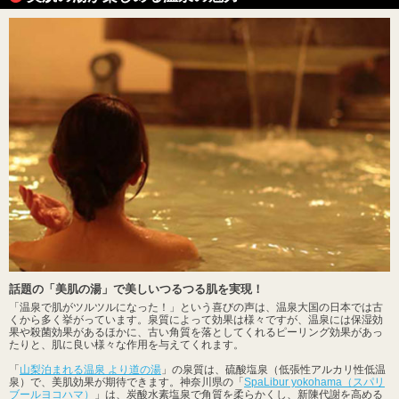
話題の「美肌の湯」で美しいつるつる肌を実現！
「温泉で肌がツルツルになった！」という喜びの声は、温泉大国の日本では古
くから多く挙がっています。泉質によって効果は様々ですが、温泉には保湿効
果や殺菌効果があるほかに、古い角質を落としてくれるピーリング効果があっ
たりと、肌に良い様々な作用を与えてくれます。
「
山梨泊まれる温泉 より道の湯
」の泉質は、硫酸塩泉（低張性アルカリ性低温
泉）で、美肌効果が期待できます。神奈川県の「
SpaLibur yokohama（スパリ
ブールヨコハマ）
」は、炭酸水素塩泉で角質を柔らかくし、新陳代謝を高める