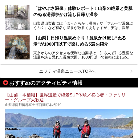
「ホテル昭和」へ宿泊します。この価格帯のビジネスホテル
なかなか体験できない、湯治体験が日帰りでできる温浴施設
では循環濾過の沸かし湯が一般的ですが、ここは本物の極上
「はやぶさ温泉」体験レポート！山梨の絶景と美肌
が山梨にあります。
温泉。まさに価格破壊と言えるクオリティです。
のぬる湯源泉かけ流し日帰り温泉
家族みんなで楽しめる、山梨県の「竜王ラドン温泉 湯～と
今回は筆者自ら宿泊し、「ホテル昭和」の温泉をはじめ、客
山梨県山梨市には「ほったらかし温泉」や「フルーツ温泉ぷ
ぴあ」の魅力をご紹介します。
室や無料朝食などをご紹介。温泉通が口を揃えて絶賛する神
くぷく」など有名な温泉が数多くありますが、実は、温泉マ
コスパ宿の全貌を徹底解説します！
ニアがわざわざ遠方から足を運ぶ極上の日帰り温泉もあるん
───
です。今回紹介する「はやぶさ温泉」も、そのひとつ。温泉
提供元：株式会社湯ーとぴあ【PR】
【山梨】日帰り温泉めぐり！源泉かけ流し“ぬる
はもちろん、絶景や地元食材を活かしたグルメも堪能できま
この記事は株式会社湯ーとぴあのPRレポート記事です。
湯”が1000円以下で楽しめる5選を紹介
す。
「はやぶさ温泉」が多くの人を惹きつける理由を詳しく解説
東京からのアクセスも便利な山梨県は、知る人ぞ知る豊富な
します。
湯量を誇る隠れた温泉大国。1000円以下で気軽に楽しめ
る、極上の源泉かけ流し日帰り温泉が点在しています。しか
も、これからの季節に嬉しい、じんわりと体の芯まで温ま
る“ぬる湯”が豊富なのも魅力。今回は、湯質も抜群で心ゆく
ニフティ温泉ニュースTOPへ
までリラックスできる山梨のお得な日帰り温泉を、実際体験
した感想と共に紹介します。
おすすめのアクティビティ情報
※ぬる湯とは35℃～39℃程度の体温に近いぬるめ温泉のこ
とです。
【山梨・本栖湖】世界遺産で絶景SUP体験／初心者・ファミリ
ー・グループ大歓迎
山梨県南都留郡富士河口湖町本栖210