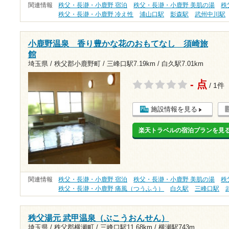
関連情報
秩父・長瀞・小鹿野 宿泊
秩父・長瀞・小鹿野 美肌の湯
秩
秩父・長瀞・小鹿野 冷え性
浦山口駅
影森駅
武州中川駅
小鹿野温泉 香り豊かな花のおもてなし 須崎旅
館
埼玉県 / 秩父郡小鹿野町 /
三峰口駅7.19km
/
白久駅7.01km
- 点
/ 1件
施設情報を見る
楽天トラベルの宿泊プランを見
関連情報
秩父・長瀞・小鹿野 宿泊
秩父・長瀞・小鹿野 美肌の湯
秩
秩父・長瀞・小鹿野 痛風（つうふう）
白久駅
三峰口駅
秩父湯元 武甲温泉（ぶこうおんせん）
埼玉県 / 秩父郡横瀬町 /
三峰口駅11.68km
/
横瀬駅743m