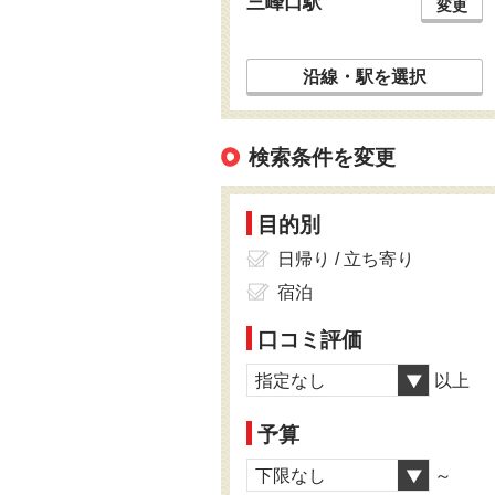
三峰口駅
変更
沿線・駅を選択
検索条件を変更
目的別
日帰り / 立ち寄り
宿泊
口コミ評価
指定なし
以上
予算
下限なし
～