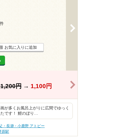
3件
>
お気に入りに追加
る
>
】
1,200円
→
1,100円
漫画が多くお風呂上がりに広間でゆっく
たです！ 鯉のぼり…
父・長瀞・小鹿野 アトピー
野原駅