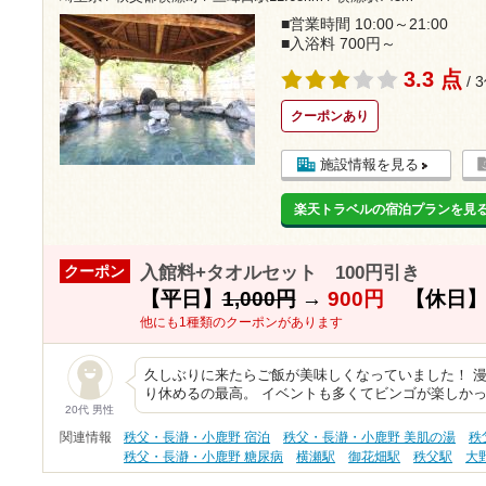
■営業時間 10:00～21:00
■入浴料 700円～
3.3 点
/ 
クーポンあり
施設情報を見る
楽天トラベルの宿泊プランを見
入館料+タオルセット 100円引き
クーポン
【平日】
1,000円
→
900円
【休日
他にも1種類のクーポンがあります
久しぶりに来たらご飯が美味しくなっていました！ 
り休めるの最高。 イベントも多くてビンゴが楽しかっ
20代 男性
関連情報
秩父・長瀞・小鹿野 宿泊
秩父・長瀞・小鹿野 美肌の湯
秩
秩父・長瀞・小鹿野 糖尿病
横瀬駅
御花畑駅
秩父駅
大