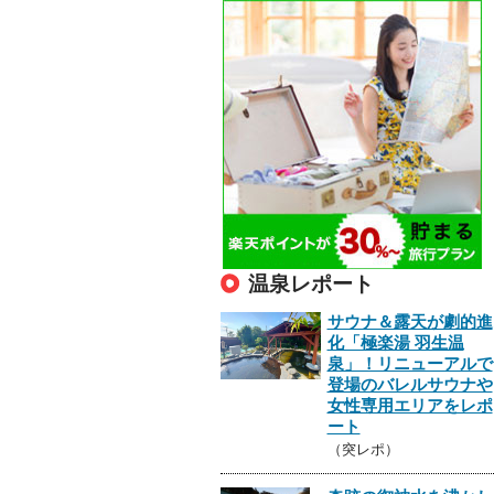
温泉レポート
サウナ＆露天が劇的進
化「極楽湯 羽生温
泉」！リニューアルで
登場のバレルサウナや
女性専用エリアをレポ
ート
（突レポ）