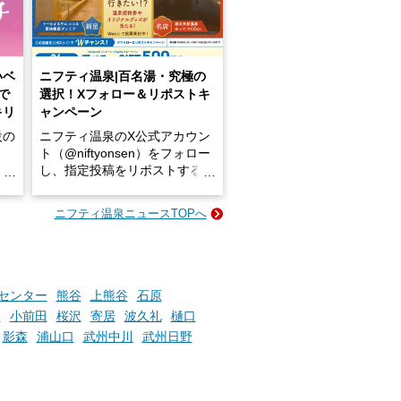
いベ
ニフティ温泉|百名湯・究極の
で
選択！Xフォロー＆リポストキ
キリ
ャンペーン
設の
ニフティ温泉のX公式アカウン
ト（@niftyonsen）をフォロー
し、指定投稿をリポストする
占い
と、抽選で各回26（ふろ）名
な
様（合計260名様）に選べるe-
ニフティ温泉ニュースTOPへ
ン
GIFT500円分をプレゼントい
たします。
楽し
ふろ
センター
熊谷
上熊谷
石原
園
小前田
桜沢
寄居
波久礼
樋口
影森
浦山口
武州中川
武州日野