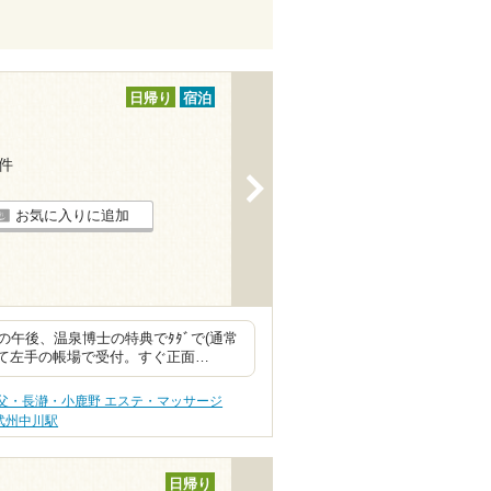
日帰り
宿泊
3件
>
お気に入りに追加
午後、温泉博士の特典でﾀﾀﾞで(通常
って左手の帳場で受付。すぐ正面…
父・長瀞・小鹿野 エステ・マッサージ
武州中川駅
日帰り