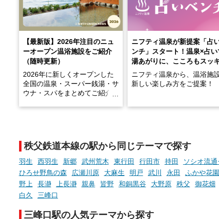
【最新版】2026年注目のニュ
ニフティ温泉が新提案「占
ーオープン温浴施設をご紹介
ンチ」スタート！温泉×占い
（随時更新）
湯あがりに、こころもスッ
2026年に新しくオープンした
ニフティ温泉から、温浴施
全国の温泉・スーパー銭湯・サ
新しい楽しみ方をご提案！
ウナ・スパをまとめてご紹介！
※随時更新しています
温泉で体を癒したあとに、
でこころもスッキリ──そん
天然温泉や露天風呂、注目のサ
新体験が楽しめる「占いベ
ウナなど、こだわりの魅力がつ
チ」を展開中♨
まったスポットが続々登場して
秩父鉄道本線の駅から同じテーマで探す
います。
手相やタロットなど気軽に
現地取材記事もあわせて紹介し
める占いで、“ととのう”お
羽生
西羽生
新郷
武州荒木
東行田
行田市
持田
ソシオ流通
ていますので、気になる施設は
時間を、もっと特別に。
ひろせ野鳥の森
広瀬川原
大麻生
明戸
武川
永田
ふかや花
ぜひチェックして次のおでかけ
野上
長瀞
上長瀞
親鼻
皆野
和銅黒谷
大野原
秩父
御花畑
先の参考にしてみてください
ね。
白久
三峰口
三峰口駅の人気テーマから探す