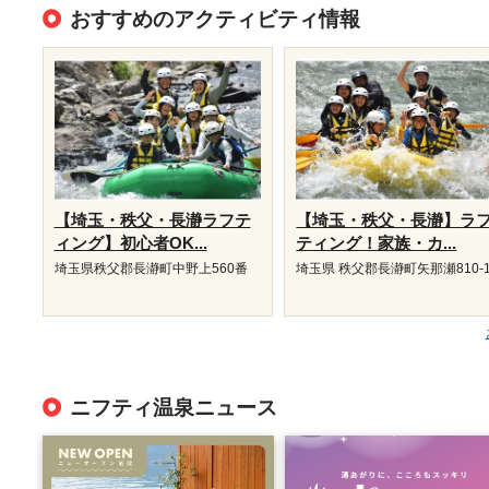
おすすめのアクティビティ情報
【埼玉・秩父・長瀞ラフテ
【埼玉・秩父・長瀞】ラ
ィング】初心者OK...
ティング！家族・カ...
埼玉県秩父郡長瀞町中野上560番
埼玉県 秩父郡長瀞町矢那瀬810-
ニフティ温泉ニュース