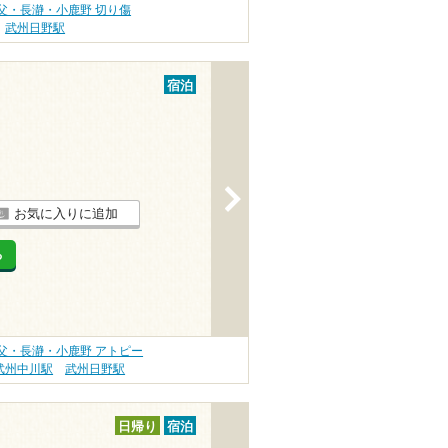
父・長瀞・小鹿野 切り傷
武州日野駅
宿泊
>
お気に入りに追加
る
父・長瀞・小鹿野 アトピー
武州中川駅
武州日野駅
日帰り
宿泊