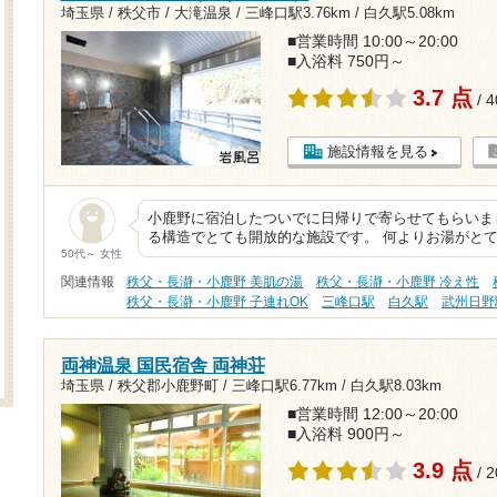
埼玉県 / 秩父市 / 大滝温泉 /
三峰口駅3.76km
/
白久駅5.08km
■営業時間 10:00～20:00
■入浴料 750円～
3.7 点
/ 
施設情報を見る
小鹿野に宿泊したついでに日帰りで寄らせてもらいま
る構造でとても開放的な施設です。 何よりお湯がとて
50代～ 女性
関連情報
秩父・長瀞・小鹿野 美肌の湯
秩父・長瀞・小鹿野 冷え性
秩父・長瀞・小鹿野 子連れOK
三峰口駅
白久駅
武州日野
両神温泉 国民宿舎 両神荘
埼玉県 / 秩父郡小鹿野町 /
三峰口駅6.77km
/
白久駅8.03km
■営業時間 12:00～20:00
■入浴料 900円～
3.9 点
/ 