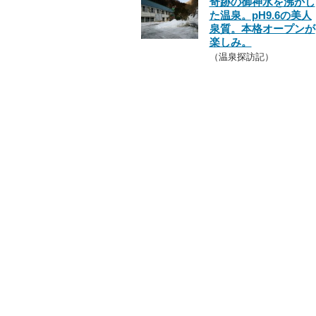
奇跡の御神水を沸かし
た温泉。pH9.6の美人
泉質。本格オープンが
楽しみ。
（温泉探訪記）