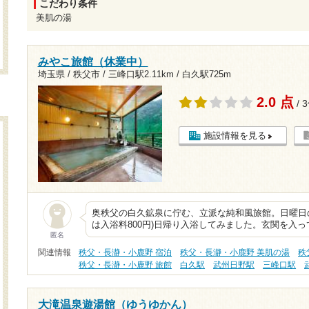
こだわり条件
美肌の湯
みやこ旅館（休業中）
埼玉県 / 秩父市 /
三峰口駅2.11km
/
白久駅725m
2.0 点
/ 
施設情報を見る
奥秩父の白久鉱泉に佇む、立派な純和風旅館。日曜日の
は入浴料800円)日帰り入浴してみました。玄関を入
匿名
関連情報
秩父・長瀞・小鹿野 宿泊
秩父・長瀞・小鹿野 美肌の湯
秩
秩父・長瀞・小鹿野 旅館
白久駅
武州日野駅
三峰口駅
大滝温泉遊湯館（ゆうゆかん）