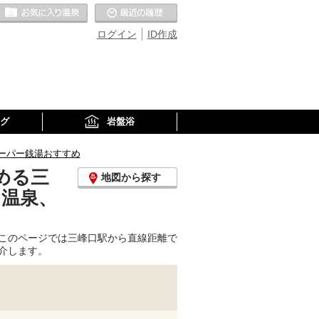
お気に入りの温泉
最近の履歴
ログイン
ID作成
グ
岩盤浴
ーパー銭湯おすすめ
める三
地図から探す
り温泉、
このページでは三峰口駅から直線距離で
介します。