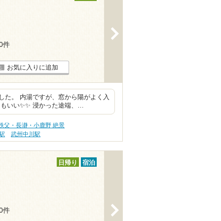
>
40件
お気に入りに追加
した。 内湯ですが、窓から陽がよく入
もいい✨✨ 浸かった途端、…
秩父・長瀞・小鹿野 絶景
駅
武州中川駅
日帰り
宿泊
>
20件