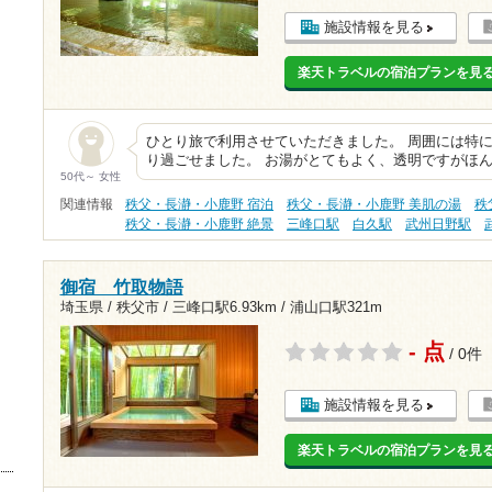
施設情報を見る
楽天トラベルの宿泊プランを見
ひとり旅で利用させていただきました。 周囲には特
り過ごせました。 お湯がとてもよく、透明ですがほ
50代～ 女性
関連情報
秩父・長瀞・小鹿野 宿泊
秩父・長瀞・小鹿野 美肌の湯
秩
秩父・長瀞・小鹿野 絶景
三峰口駅
白久駅
武州日野駅
御宿 竹取物語
埼玉県 / 秩父市 /
三峰口駅6.93km
/
浦山口駅321m
- 点
/ 0件
施設情報を見る
楽天トラベルの宿泊プランを見