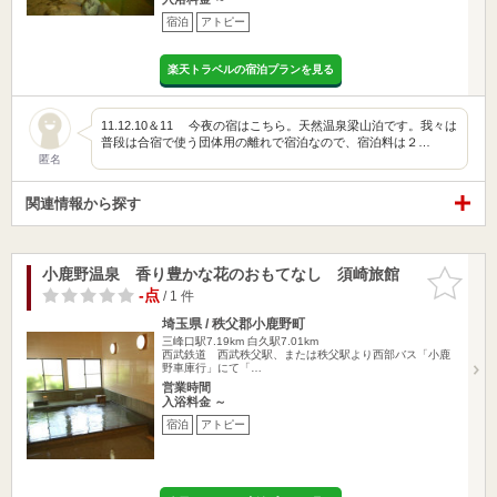
宿泊
アトピー
楽天トラベルの宿泊プランを見る
11.12.10＆11 今夜の宿はこちら。天然温泉梁山泊です。我々は
普段は合宿で使う団体用の離れで宿泊なので、宿泊料は２…
匿名
関連情報から探す
小鹿野温泉 香り豊かな花のおもてなし 須崎旅館
お気に入
りに追加
-点
/ 1 件
埼玉県 / 秩父郡小鹿野町
三峰口駅7.19km
白久駅7.01km
西武鉄道 西武秩父駅、または秩父駅より西部バス「小鹿
野車庫行」にて「…
営業時間
入浴料金 ～
宿泊
アトピー