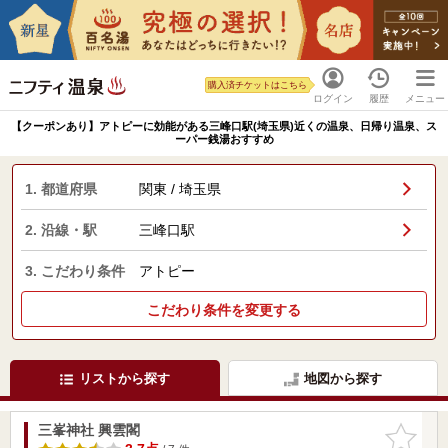
購入済チケットはこちら
ログイン
履歴
メニュー
【クーポンあり】アトピーに効能がある三峰口駅(埼玉県)近くの温泉、日帰り温泉、ス
ーパー銭湯おすすめ
1. 都道府県
関東 / 埼玉県
2. 沿線・駅
三峰口駅
3. こだわり条件
アトピー
こだわり条件を変更する
リストから探す
地図から探す
三峯神社 興雲閣
お気に入
りに追加