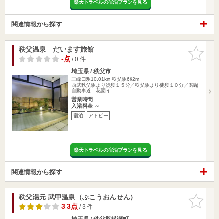
楽天トラベルの宿泊プランを見る
関連情報から探す
秩父温泉 だいます旅館
お気に入
りに追加
-点
/ 0 件
埼玉県 / 秩父市
三峰口駅10.01km
秩父駅662m
西武秩父駅より徒歩１５分／秩父駅より徒歩１０分／関越
自動車道 花園イ…
営業時間
入浴料金 ～
宿泊
アトピー
楽天トラベルの宿泊プランを見る
関連情報から探す
秩父湯元 武甲温泉（ぶこうおんせん）
お気に入
りに追加
3.3点
/ 3 件
埼玉県 / 秩父郡横瀬町