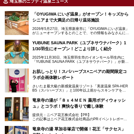
埼玉県のニフティ温泉ニュース
「OYUGIWA にいざ温泉」がオープン！キッズから
シニアまで大満足の日帰り温浴施設
2026年5月27日、埼玉県新座市に「OYUGIWA にいざ温泉」
がニューオープンするとのことで、その情報をみなさんにい
ち早くお伝えしようとひと足お先に取材訪問。
YUBUNE SAUNA PARK（ユブネサウナパーク）1
メインとなる黒湯の天然温泉や本格的なサウナをはじめ、4
1/30羽生にオープン！どこより詳しく紹介
種類のリラックスルームやお食事処、他施設とは一線を画す
キッズコーナーなど、施設の隅々までたっぷりとチェックし
2025年11月30日、埼玉県羽生市のイオンモール羽生内に
てきました！
「YUBUNE SAUNA PARK（ユブネサウナパーク）」が新規
オープン！
お肌しっとり！スパハーブス×ニベアの期間限定コ
今年の4月1日から楽久屋グループの一員となった「湯舞音
ラボ企画体験レポート
（ユブネ）」が新ブランド「YUBUNE SAUNA PARK」を立
ち上げました。
さいたま最大級の新感覚温泉リゾート「美楽温泉 SPA-HER
湯舞音らしいサウナにこだわった遊び心満点の"銭湯×屋外サ
BS（スパハーブス）」と100年以上前からスキンケアを考
ウナ"施設で、男女別のお風呂のほか、水着やサウナ着で楽
案してきた「ニベア」が、期間限定でコラボ企画を開催中。
しめる男女共用屋外サウナや飲食できるととのいスペースな
読者モデルやインスタグラマーとして活躍している、美容＆
ど、ユニークなポイントがいっぱい！
竜泉寺の湯が「８ｘ４ＭＥＮ 薬用ボディウォッシ
スパ大好きの畑瀬愛さんと取材してきました。
オープン前取材に行ってきましたので、早速どこより詳しく
ュ」とコラボ！爽快な香りで癒し体験
紹介しちゃいます！
───
提供元：ニベア花王株式会社【PR】
提供元：ニベア花王株式会社【PR】
この記事はニベア花王株式会社商品のPRイベントレポート
この記事はニベア花王株式会社商品のPRイベントレポート
記事です。
記事です。
竜泉寺の湯 草加谷塚店で開催！花王「サクセス」
ーーー