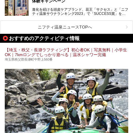
体験キャンペーン
注目のボディウォッシュアイテム「８ｘ４ＭＥＮ 薬用ボデ
ィウォッシュ」と「ニフティ温泉年間ランキング2021」で
進化を続ける頭皮ケアブランド、花王「サクセス」と「ニフ
全国総合2位にランクインした人気温浴施設「竜泉寺の湯 草
ティ温泉サウナランキング2023」で「SUCCESS賞」を獲
加谷塚店」がコラボイベントを期間限定で開催中ということ
得した人気温浴施設「竜泉寺の湯 草加谷塚店」がコラボイ
で早速訪問！
ベントを開催。
気になるその内容をチェックしてきました！
ニフティ温泉ニュースTOPへ
早速訪問し、気になるその内容を取材してきました！
おすすめのアクティビティ情報
───
提供元：花王株式会社【PR】
この記事は花王株式会社商品のPRイベントレポート記事で
【埼玉・秩父・長瀞ラフティング】初心者OK｜写真無料｜小学生
す。
OK｜7kmロングでしっかり遊べる｜温水シャワー完備
埼玉県秩父郡長瀞町中野上560番