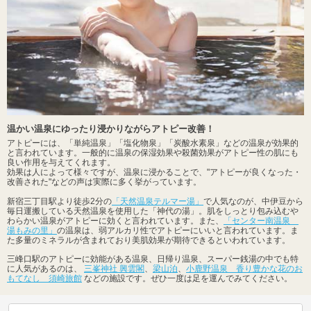
温かい温泉にゆったり浸かりながらアトピー改善！
アトピーには、「単純温泉」「塩化物泉」「炭酸水素泉」などの温泉が効果的
と言われています。一般的に温泉の保湿効果や殺菌効果がアトピー性の肌にも
良い作用を与えてくれます。
効果は人によって様々ですが、温泉に浸かることで、"アトピーが良くなった・
改善された"などの声は実際に多く挙がっています。
新宿三丁目駅より徒歩2分の
「天然温泉テルマー湯」
で人気なのが、中伊豆から
毎日運搬している天然温泉を使用した「神代の湯」。肌をしっとり包み込むや
わらかい温泉がアトピーに効くと言われています。また、
「センター南温泉
湯もみの里」
の温泉は、弱アルカリ性でアトピーにいいと言われています。ま
た多量のミネラルが含まれており美肌効果が期待できるといわれています。
三峰口駅のアトピーに効能がある温泉、日帰り温泉、スーパー銭湯の中でも特
に人気があるのは、
三峯神社 興雲閣
、
梁山泊
、
小鹿野温泉 香り豊かな花のお
もてなし 須崎旅館
などの施設です。ぜひ一度は足を運んでみてください。