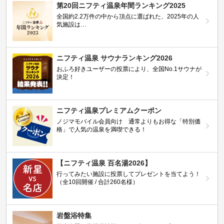
第20回ニフティ温泉年間ランキング2025
全国約2.2万件の中から頂点に選ばれた、2025年の人
気施設は…
ニフティ温泉 サウナランキング2026
おふろ好きユーザーの投票により、全国No.1サウナが
決定！
ニフティ温泉プレミアムクーポン
ノジマモバイル会員向け 通常よりもお得な「特別価
格」で人気の温泉を満喫できる！
【ニフティ温泉 百名湯2026】
行ってみたい施設に投票してプレゼントを当てよう！
（全10回開催 / 合計260名様）
岩盤浴特集