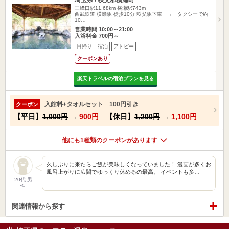
三峰口駅11.68km
横瀬駅743m
西武鉄道 横瀬駅 徒歩10分 秩父駅下車 → タクシーで約
10…
営業時間 10:00～21:00
入浴料金 700円～
日帰り
宿泊
アトピー
クーポンあり
楽天トラベルの宿泊プランを見る
入館料+タオルセット 100円引き
クーポン
【平日】
1,000円
→
900円
【休日】
1,200円
→
1,100円
他にも1種類のクーポンがあります
久しぶりに来たらご飯が美味しくなっていました！ 漫画が多くお
風呂上がりに広間でゆっくり休めるの最高。 イベントも多…
20代 男
性
関連情報から探す