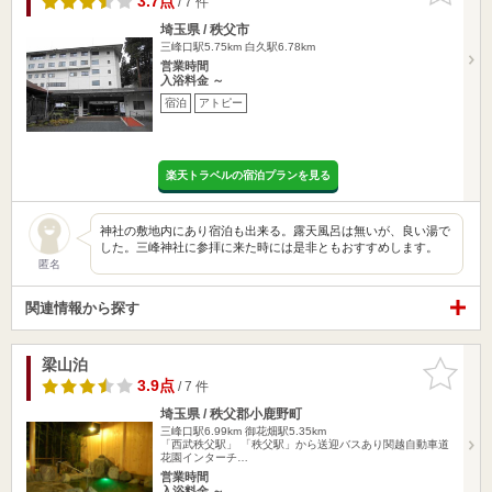
3.7点
/ 7 件
埼玉県 / 秩父市
三峰口駅5.75km
白久駅6.78km
営業時間
入浴料金 ～
宿泊
アトピー
楽天トラベルの宿泊プランを見る
神社の敷地内にあり宿泊も出来る。露天風呂は無いが、良い湯で
した。三峰神社に参拝に来た時には是非ともおすすめします。
匿名
関連情報から探す
梁山泊
お気に入
りに追加
3.9点
/ 7 件
埼玉県 / 秩父郡小鹿野町
三峰口駅6.99km
御花畑駅5.35km
「西武秩父駅」 「秩父駅」から送迎バスあり関越自動車道
花園インターチ…
営業時間
入浴料金 ～