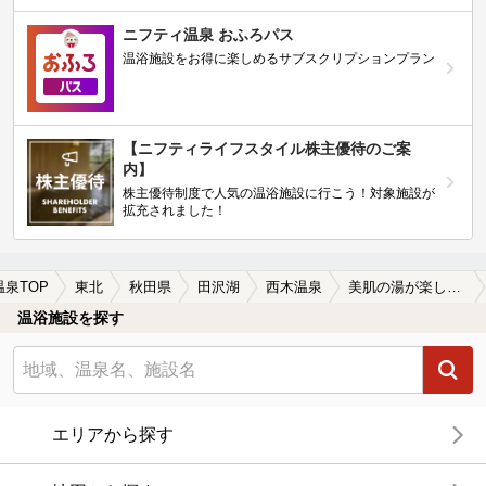
ニフティ温泉 おふろパス
温浴施設をお得に楽しめるサブスクリプションプラン
【ニフティライフスタイル株主優待のご案
内】
株主優待制度で人気の温浴施設に行こう！対象施設が
拡充されました！
温泉TOP
東北
秋田県
田沢湖
西木温泉
美肌の湯が楽しめる西木温泉の温泉、日帰り温泉、スーパー銭湯おすすめ
温浴施設を探す
エリアから探す