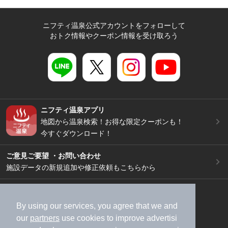
ニフティ温泉公式アカウントをフォローして
おトク情報やクーポン情報を受け取ろう
ニフティ温泉アプリ
地図から温泉検索！お得な限定クーポンも！
今すぐダウンロード！
ご意見ご要望 ・お問い合わせ
施設データの新規追加や修正依頼もこちらから
スマートフォン
/
PC
加盟店募集（資料請求）
広告出稿のご案内
By using our services, you agree that we and
our
partners
use cookies to improve advertisi
利用規約
ライフスタイルMEMBERS+規約