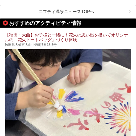
秋田の竿燈祭りです。
毎年8月3日から6日に行われる「秋田竿燈まつり」は、たく
ニフティ温泉ニュースTOPへ
さんの提灯をぶらさげた大きな竿燈を「ドッコイショ」の掛
け声にあわせて秋田駅周辺を練り歩きます。
おすすめのアクティビティ情報
竿燈の数は230本、１万個の提灯がまるで天の川のように連
なり、秋田の夜を照らします。
【秋田・大曲】お子様と一緒に！花火の思い出を描いてオリジナ
ルの「花火トートバッグ」づくり体験
竿燈まつりを見た後は、秋田の温泉で骨休め。秋田美人を生
み出す温泉がたくさんありますよ！
秋田県大仙市大曲中通町6番18-5号
秋田に出かけて、夏の暑さを祭りで吹き飛ばしましょう！
今回は秋田県のおすすめ温泉をご紹介します！