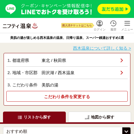
購入済チケットはこちら
ログイン
履歴
メニュー
美肌の湯が楽しめる西木温泉の温泉、日帰り温泉、スーパー銭湯おすすめ1選
西木温泉について詳しく知る >
1. 都道府県
東北 / 秋田県
2. 地域・市区郡
田沢湖 / 西木温泉
3. こだわり条件
美肌の湯
こだわり条件を変更する
リストから探す
地図から探す