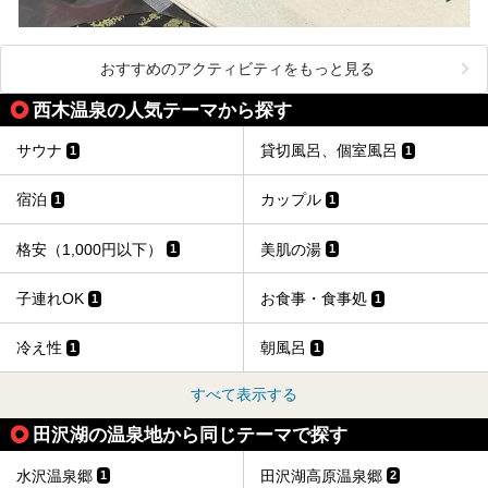
おすすめのアクティビティをもっと見る
西木温泉の人気テーマから探す
サウナ
貸切風呂、個室風呂
1
1
宿泊
カップル
1
1
格安（1,000円以下）
美肌の湯
1
1
子連れOK
お食事・食事処
1
1
冷え性
朝風呂
1
1
すべて表示する
田沢湖の温泉地から同じテーマで探す
水沢温泉郷
田沢湖高原温泉郷
1
2