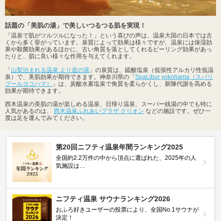
話題の「美肌の湯」で美しいつるつる肌を実現！
「温泉で肌がツルツルになった！」という喜びの声は、温泉大国の日本では古
くから多く挙がっています。泉質によって効果は様々ですが、温泉には保湿効
果や殺菌効果があるほかに、古い角質を落としてくれるピーリング効果があっ
たりと、肌に良い様々な作用を与えてくれます。
「
山梨泊まれる温泉 より道の湯
」の泉質は、硫酸塩泉（低張性アルカリ性低温
泉）で、美肌効果が期待できます。神奈川県の「
SpaLibur yokohama（スパリ
ブールヨコハマ）
」は、炭酸水素塩泉で角質を柔らかくし、新陳代謝を高める
効果が期待できます。
西木温泉の美肌の湯が楽しめる温泉、日帰り温泉、スーパー銭湯の中でも特に
人気があるのは、
西木温泉ふれあいプラザ クリオン
などの施設です。ぜひ一
度は足を運んでみてください。
第20回ニフティ温泉年間ランキング2025
全国約2.2万件の中から頂点に選ばれた、2025年の人
気施設は…
ニフティ温泉 サウナランキング2026
おふろ好きユーザーの投票により、全国No.1サウナが
決定！