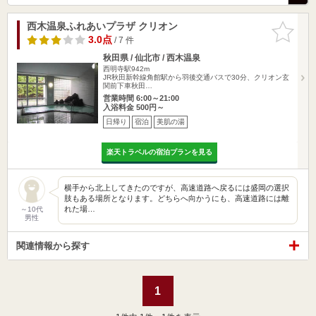
西木温泉ふれあいプラザ クリオン
お気に入
りに追加
3.0点
/ 7 件
秋田県 / 仙北市 / 西木温泉
西明寺駅942m
JR秋田新幹線角館駅から羽後交通バスで30分、クリオン玄
関前下車秋田…
営業時間 6:00～21:00
入浴料金 500円～
日帰り
宿泊
美肌の湯
楽天トラベルの宿泊プランを見る
横手から北上してきたのですが、高速道路へ戻るには盛岡の選択
肢もある場所となります。どちらへ向かうにも、高速道路には離
れた場…
～10代
男性
関連情報から探す
1