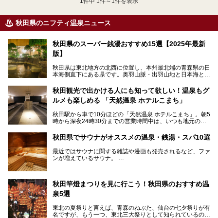
1
件中 1件～1件を表示
秋田県のニフティ温泉ニュース
秋田県のスーパー銭湯おすすめ15選【2025年最新
版】
秋田県は東北地方の北西に位置し、本州最北端の青森県の日
本海側直下にある県です。奥羽山脈・出羽山地と日本海とい
う、厳しくも雄大な自然に囲まれたエリアで、ユネスコの世
界自然遺産に登録された白神山地のほか、多くの国立公園・
秋田観光で出かける人にも知って欲しい！温泉もグ
国定公園を擁しています。
ルメも楽しめる 「天然温泉 ホテルこまち」
「あきたこまち」に代表される米の生産量は国内第3位。米
どころ・酒どころとして知られ、比内地鶏・きりたんぽ鍋・
秋田駅から車で10分ほどの「天然温泉 ホテルこまち」。朝5
ハタハタ・しょっつる（魚醤）といった独特の食材も豊富で
時から深夜24時30分までの営業時間中は、いつも地元の人
す。
で賑わっている人気の温泉施設です。宿泊も可能で、温泉や
夏の「秋田竿燈（かんとう）まつり」や男鹿市の「なまは
岩盤浴入り放題なのに1泊3,500円からと破格の安さ！
げ」など、全国的に有名な催しも多い秋田県。観光旅行にも
秋田県でサウナがオススメの温泉・銭湯・スパ10選
観光にも便利な「天然温泉 ホテルこまち」の魅力をたっぷ
役立つ、県内のおすすめスーパー銭湯＆立ち寄り湯情報をご
りお届けします。
紹介します。
最近ではサウナに関する雑誌や漫画も発売されるなど、ファ
ンが増えているサウナ。
しかしサウナは一口にサウナと言っても、ドライサウナ、ス
チームサウナ、塩サウナなどが存在し、施設によって様々な
秋田竿燈まつりを見に行こう！秋田県のおすすめ温
こだわりを持つ施設も増えています。
泉5選
今回はそんな今話題のサウナが楽しめる、秋田県内にあるオ
ススメ温泉・銭湯・スパを10件まとめてご紹介します。
東北の夏祭りと言えば、青森のねぶた、仙台の七夕祭りが有
名ですが、もう一つ、東北三大祭りとして知られているのが