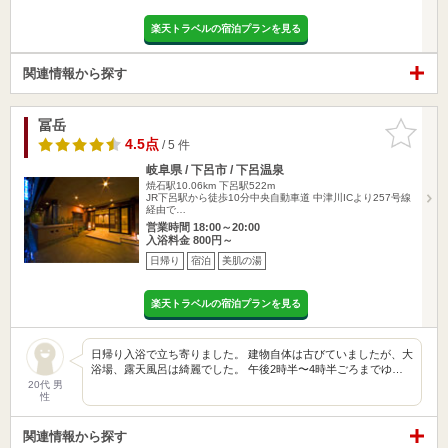
楽天トラベルの宿泊プランを見る
関連情報から探す
冨岳
お気に入
りに追加
4.5点
/ 5 件
岐阜県 / 下呂市 / 下呂温泉
焼石駅10.06km
下呂駅522m
JR下呂駅から徒歩10分中央自動車道 中津川ICより257号線
経由で…
営業時間 18:00～20:00
入浴料金 800円～
日帰り
宿泊
美肌の湯
楽天トラベルの宿泊プランを見る
日帰り入浴で立ち寄りました。 建物自体は古びていましたが、大
浴場、露天風呂は綺麗でした。 午後2時半〜4時半ごろまでゆ…
20代 男
性
関連情報から探す