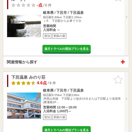
-点
/ 0 件
岐阜県 / 下呂市 / 下呂温泉
焼石駅8.89km
下呂駅2.26km
ＪＲ 下呂駅からお車で５分
営業時間
入浴料金 ～
宿泊
美肌の湯
楽天トラベルの宿泊プランを見る
関連情報から探す
下呂温泉 みのり荘
お気に入
りに追加
4.6点
/ 6 件
岐阜県 / 下呂市 / 下呂温泉
焼石駅9.55km
下呂駅238m
JR高山本線 下呂駅より徒歩10分または下呂駅より送迎有
(要連絡)中…
営業時間 12:00～18:00
入浴料金 1,000円～
宿泊
美肌の湯
楽天トラベルの宿泊プランを見る