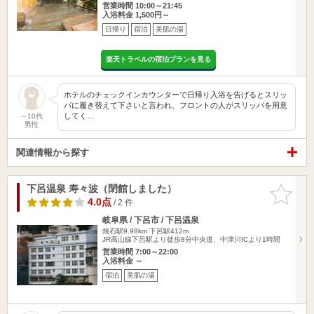
営業時間 10:00～21:45
入浴料金 1,500円～
日帰り
宿泊
美肌の湯
楽天トラベルの宿泊プランを見る
ホテルのチェックインカウンターで日帰り入浴を告げるとスリッ
パに履き替えて下さいと言われ、フロントの人がスリッパを用意
してく…
～10代
男性
関連情報から探す
下呂温泉 寿々波（閉館しました）
お気に入
りに追加
4.0点
/ 2 件
岐阜県 / 下呂市 / 下呂温泉
焼石駅9.98km
下呂駅412m
JR高山線下呂駅より徒歩8分中央道、中津川ICより1時間
営業時間 7:00～22:00
入浴料金 ～
宿泊
美肌の湯