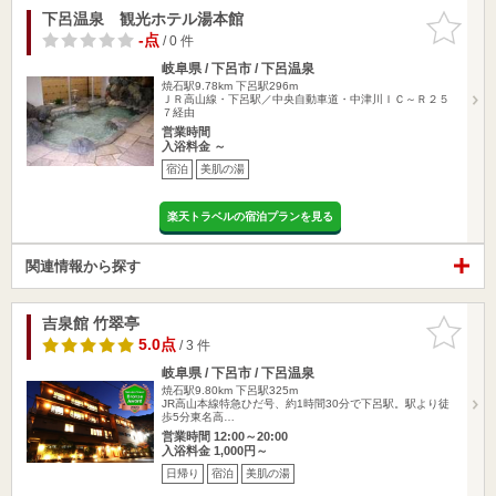
下呂温泉 観光ホテル湯本館
お気に入
りに追加
-点
/ 0 件
岐阜県 / 下呂市 / 下呂温泉
焼石駅9.78km
下呂駅296m
ＪＲ高山線・下呂駅／中央自動車道・中津川ＩＣ～Ｒ２５
７経由
営業時間
入浴料金 ～
宿泊
美肌の湯
楽天トラベルの宿泊プランを見る
関連情報から探す
吉泉館 竹翠亭
お気に入
りに追加
5.0点
/ 3 件
岐阜県 / 下呂市 / 下呂温泉
焼石駅9.80km
下呂駅325m
JR高山本線特急ひだ号、約1時間30分で下呂駅。駅より徒
歩5分東名高…
営業時間 12:00～20:00
入浴料金 1,000円～
日帰り
宿泊
美肌の湯