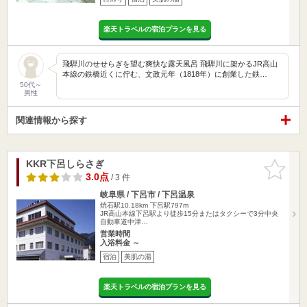
楽天トラベルの宿泊プランを見る
飛騨川のせせらぎを望む爽快な露天風呂 飛騨川に架かるJR高山
本線の鉄橋近くに佇む、文政元年（1818年）に創業した鉄…
50代～
男性
関連情報から探す
KKR下呂しらさぎ
お気に入
りに追加
3.0点
/ 3 件
岐阜県 / 下呂市 / 下呂温泉
焼石駅10.18km
下呂駅797m
JR高山本線下呂駅より徒歩15分またはタクシーで3分中央
自動車道中津…
営業時間
入浴料金 ～
宿泊
美肌の湯
楽天トラベルの宿泊プランを見る