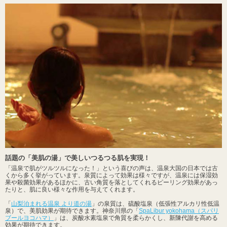
話題の「美肌の湯」で美しいつるつる肌を実現！
「温泉で肌がツルツルになった！」という喜びの声は、温泉大国の日本では古
くから多く挙がっています。泉質によって効果は様々ですが、温泉には保湿効
果や殺菌効果があるほかに、古い角質を落としてくれるピーリング効果があっ
たりと、肌に良い様々な作用を与えてくれます。
「
山梨泊まれる温泉 より道の湯
」の泉質は、硫酸塩泉（低張性アルカリ性低温
泉）で、美肌効果が期待できます。神奈川県の「
SpaLibur yokohama（スパリ
ブールヨコハマ）
」は、炭酸水素塩泉で角質を柔らかくし、新陳代謝を高める
効果が期待できます。