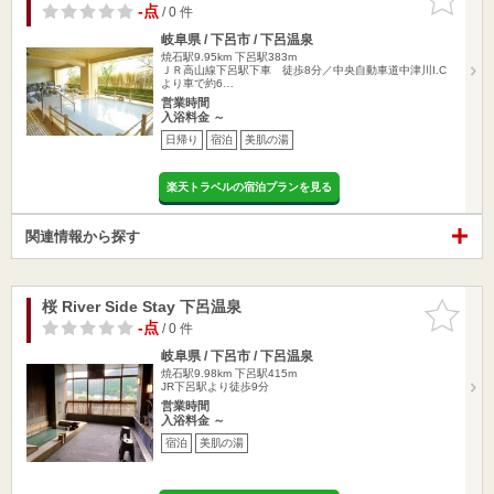
りに追加
-点
/ 0 件
岐阜県 / 下呂市 / 下呂温泉
焼石駅9.95km
下呂駅383m
ＪＲ高山線下呂駅下車 徒歩8分／中央自動車道中津川I.C
より車で約6…
営業時間
入浴料金 ～
日帰り
宿泊
美肌の湯
楽天トラベルの宿泊プランを見る
関連情報から探す
桜 River Side Stay 下呂温泉
お気に入
りに追加
-点
/ 0 件
岐阜県 / 下呂市 / 下呂温泉
焼石駅9.98km
下呂駅415m
JR下呂駅より徒歩9分
営業時間
入浴料金 ～
宿泊
美肌の湯