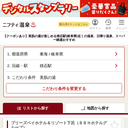
購入済チケットはこちら
ログイン
履歴
メニュー
【クーポンあり】美肌の湯が楽しめる焼石駅(岐阜県)近くの温泉、日帰り温泉、スーパ
ー銭湯おすすめ
1. 都道府県
東海 / 岐阜県
2. 沿線・駅
焼石駅
3. こだわり条件
美肌の湯
こだわり条件を変更する
リストから探す
地図から探す
ブリーズベイホテル＆リゾート下呂（ＢＢＨホテルグ
お気に入
ループ）
りに追加