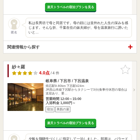
楽天トラベルの宿泊プランを見る
私は長男坊で母と同居です。母の顔には並外れた人生の深みを感
じます。そんな折、千葉在住の妹夫婦が、母を温泉旅行に誘いた
いと…
匿名
関連情報から探す
紗々羅
お気に入
りに追加
4.0点
/ 4 件
岐阜県 / 下呂市 / 下呂温泉
焼石駅9.80km
下呂駅424m
JR高山本線下呂駅からタクシーで3分(食事付休憩の場合は
送迎あり、要…
営業時間 12:00～15:00
入浴料金 1,000円～
宿泊
美肌の湯
楽天トラベルの宿泊プランを見る
夕飯を飛騨牛づくしに指定して一泊しました。部屋は、バラード