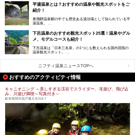
温泉旅として利用することができます。
平湯温泉とは？おすすめの温泉や観光スポットをご
紹介！
池田温泉には道の駅があるなど、温泉、観光、買い物と、さ
まざまな楽しみ方が可能です。
奥飛騨温泉郷の中でも歴史ある湯治場として知られている平
そんな池田温泉の魅力を詳しく紹介していきます！
湯温泉。
岐阜県と長野県を結ぶ安房トンネルの開通以来、東京方面か
らの利用客も増え、ますます賑わいを見せています。そこで
下呂温泉のおすすめ観光スポット25選！温泉やグル
今回は、平湯温泉の観光スポットとおすすめの温泉施設を紹
メ、モデルコースも紹介！
介します。気になる温泉をぜひチェックしてみてください。
下呂温泉は「日本三名泉」の1つにも数えられる国内屈指の
温泉観光スポット。
訪れる際には美肌で知られるお湯とあわせて、当地ならでは
のグルメを楽しんだり、周辺にある名所にも足を伸ばしたり
したいもの。
ニフティ温泉ニュースTOPへ
本記事では、下呂温泉エリアにあるおすすめの観光スポット
おすすめのアクティビティ情報
をご紹介するとともに散策する際のモデルコースもご提案。
下呂温泉観光をたっぷりとガイドします！
キャニオニング ～美しすぎる渓谷でスライダー、滝遊び、飛び込
み、川遊び満喫～写真付き～
岐阜県関市洞戸通元寺318-7