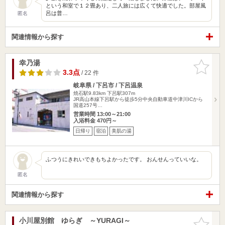
という和室で１２畳あり、二人旅には広くて快適でした。部屋風
呂は普…
匿名
関連情報から探す
幸乃湯
お気に入
りに追加
3.3点
/ 22 件
岐阜県 / 下呂市 / 下呂温泉
焼石駅9.83km
下呂駅307m
JR高山本線下呂駅から徒歩5分中央自動車道中津川ICから
国道257号…
営業時間 13:00～21:00
入浴料金 470円～
日帰り
宿泊
美肌の湯
ふつうにきれいできもちよかったです。 おんせんっていいな。
匿名
関連情報から探す
小川屋別館 ゆらぎ ～YURAGI～
お気に入