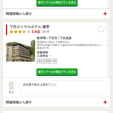
楽天トラベルの宿泊プランを見る
関連情報から探す
下呂ロイヤルホテル 雅亭
お気に入
りに追加
3.8点
/ 16 件
岐阜県 / 下呂市 / 下呂温泉
焼石駅10.04km
下呂駅501m
JR高山本線下呂駅から徒歩5分中央自動車道中津川ICから
国道257号…
営業時間
入浴料金 ～
宿泊
美肌の湯
楽天トラベルの宿泊プランを見る
貸切露天風呂は最高でした。
匿名
関連情報から探す