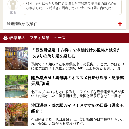
行き当たりばったり旅行で 到着した下呂温泉 宿泊案内所で紹介
されました。 ７時過ぎに到着したので夕ご飯は間に合わなか…
匿名
関連情報から探す
岐阜県のニフティ温泉ニュース
「長良川温泉 十八楼」で老舗旅館の風格と鉄分た
っぷりの濁り湯を楽しむ
鵜飼でよく知られた岐阜県岐阜市の長良川。この川のほとり
に建つ旅館「十八楼」は創業160年以上を誇る老舗。川側の
客室からは長良川を一望、温泉はインパクトのある赤褐色の
濁り湯で、地産地消にこだわった食事も定評があります。
開放感抜群！奥飛騨のオススメ日帰り温泉・絶景露
天風呂5選
そして大浴場は日帰り入浴もできるんですよ。泊まりでも日
帰りでも楽しめる「十八楼」を、周辺の川原町の町並みや、
北アルプスのふもとに位置し、ワイルドな絶景露天風呂が多
岐阜の手仕事に触れる旅とともに楽しんでみてはいかがでし
い！お湯がいい！源泉掛け流し天国と温泉好きなら一度は行
ょう！
きたいと思う岐阜県の奥飛騨温泉郷。
───
池田温泉・道の駅ガイド！おすすめの日帰り温泉も
「平湯温泉」「福地温泉」「新平湯温泉」「栃尾温泉」「新
提供元：岐阜県【PR】
紹介！
穂高温泉」と5つの温泉地を総称して奥飛騨温泉郷と呼びま
この記事は岐阜県のPR記事です。
すが、この中でも気軽に日帰りで楽しめる開放感抜群の露天
今回紹介する「池田温泉」は、美肌効果が日本屈指ともいわ
風呂を5ヶ所ご紹介したいと思います。いずれも素晴らしい
れ、根強い人気がある温泉地です。
温泉ですよ！
岐阜県にあり、名古屋からは日帰りで、東京や大阪からなら