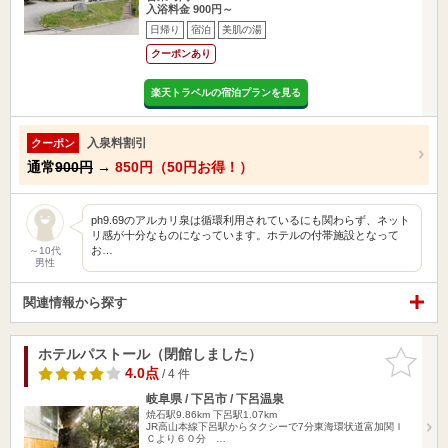
入浴料金 900円～
日帰り
宿泊
美肌の湯
クーポンあり
楽天トラベルの宿泊プランを見る
入泉料割引
クーポン
通常
900円
→
850円（50円お得！）
ph9.69のアルカリ泉は循環利用されているにも関わらず、ネット
リ感が十分なものになっています。ホテルの付帯施設となって
お…
～10代
男性
関連情報から探す
ホテルパストール（閉館しました）
お気に入
りに追加
4.0点
/ 4 件
岐阜県 / 下呂市 / 下呂温泉
焼石駅9.86km
下呂駅1.07km
JR高山本線下呂駅からタクシーで7分東海環状道富加関Ｉ
Ｃより６０分 …