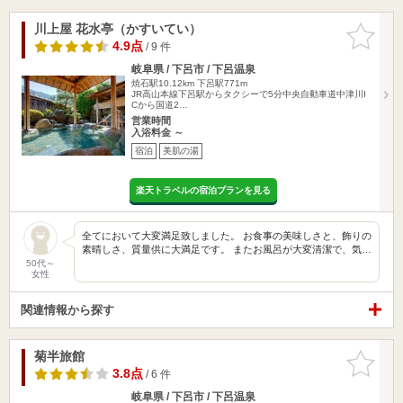
川上屋 花水亭（かすいてい）
お気に入
りに追加
4.9点
/ 9 件
岐阜県 / 下呂市 / 下呂温泉
焼石駅10.12km
下呂駅771m
JR高山本線下呂駅からタクシーで5分中央自動車道中津川I
Cから国道2…
営業時間
入浴料金 ～
宿泊
美肌の湯
楽天トラベルの宿泊プランを見る
全てにおいて大変満足致しました。 お食事の美味しさと、飾りの
素晴しさ、質量供に大満足です。 またお風呂が大変清潔で、気…
50代～
女性
関連情報から探す
菊半旅館
お気に入
りに追加
3.8点
/ 6 件
岐阜県 / 下呂市 / 下呂温泉