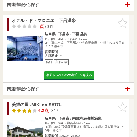
関連情報から探す
オテル・ド・マロニエ 下呂温泉
お気に入
りに追加
-点
/ 0 件
岐阜県 / 下呂市 / 下呂温泉
焼石駅10.45km
下呂駅1.37km
JR 高山本線 下呂駅／中央自動車道 中津川ICより国道
２５７線を下…
営業時間
入浴料金 ～
宿泊
美肌の湯
楽天トラベルの宿泊プランを見る
関連情報から探す
美輝の里 -MIKI no SATO-
お気に入
りに追加
4.2点
/ 34 件
岐阜県 / 下呂市 / 南飛騨馬瀬川温泉
焼石駅10.96km
禅昌寺駅4.44km
JR高山本線 飛騨萩原駅より濃飛バス美輝の里方面行きで3
0分、終点下…
営業時間 10:30～21:30