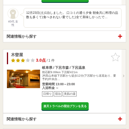
12月23日(土)1泊しました。 口コミの通り夕食 朝食共に料理の品
数も多くて(食べきれない量でした)全て美味しかったで…
40代 女
性
関連情報から探す
木曽屋
お気に入
りに追加
3.0点
/ 1 件
岐阜県 / 下呂市森 / 下呂温泉
焼石駅9.69km
下呂駅421m
JR高山本線下呂駅から徒歩12分(下呂駅から送迎あり、要
予約)中央自…
営業時間 13:00～23:00
入浴料金 ～
日帰り
宿泊
美肌の湯
楽天トラベルの宿泊プランを見る
関連情報から探す