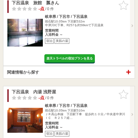
下呂温泉 旅館 瓢きん
お気に入
りに追加
-点
/ 0 件
岐阜県 / 下呂市 / 下呂温泉
焼石駅10.05km
下呂駅532m
中津川IC下車、R257を約58kmで下呂温泉
営業時間
入浴料金 ～
宿泊
美肌の湯
楽天トラベルの宿泊プランを見る
関連情報から探す
下呂温泉 内湯 浅野屋
お気に入
りに追加
-点
/ 0 件
岐阜県 / 下呂市 / 下呂温泉
焼石駅10.05km
下呂駅510m
ＪＲ高山本線 下呂駅下車 徒歩約１０分／中央道中津川
ＩＣ Ｒ２５７経…
営業時間
入浴料金 ～
宿泊
美肌の湯