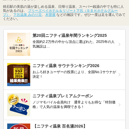
焼石駅の美肌の湯が楽しめる温泉、日帰り温泉、スーパー銭湯の中でも特に人
気があるのは、
ブリーズベイホテル＆リゾート下呂（ＢＢＨホテルグルー
プ）
、
下呂温泉 みのり荘
、
木曽屋
などの施設です。ぜひ一度は足を運んでみて
ください。
第20回ニフティ温泉年間ランキング2025
全国約2.2万件の中から頂点に選ばれた、2025年の人
気施設は…
ニフティ温泉 サウナランキング2026
おふろ好きユーザーの投票により、全国No.1サウナが
決定！
ニフティ温泉プレミアムクーポン
ノジマモバイル会員向け 通常よりもお得な「特別価
格」で人気の温泉を満喫できる！
【ニフティ温泉 百名湯2026】