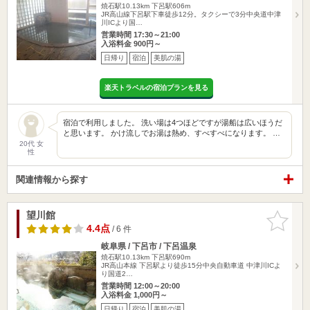
焼石駅10.13km
下呂駅606m
JR高山線下呂駅下車徒歩12分。タクシーで3分中央道中津
川ICより国…
営業時間 17:30～21:00
入浴料金 900円～
日帰り
宿泊
美肌の湯
楽天トラベルの宿泊プランを見る
宿泊で利用しました。 洗い場は4つほどですが湯船は広いほうだ
と思います。 かけ流しでお湯は熱め、すべすべになります。 …
20代 女
性
関連情報から探す
望川館
お気に入
りに追加
4.4点
/ 6 件
岐阜県 / 下呂市 / 下呂温泉
焼石駅10.13km
下呂駅690m
JR高山本線 下呂駅より徒歩15分中央自動車道 中津川ICよ
り国道2…
営業時間 12:00～20:00
入浴料金 1,000円～
日帰り
宿泊
美肌の湯