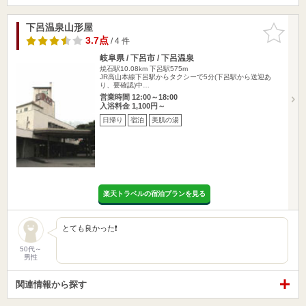
下呂温泉山形屋
お気に入
りに追加
3.7点
/ 4 件
岐阜県 / 下呂市 / 下呂温泉
焼石駅10.08km
下呂駅575m
JR高山本線下呂駅からタクシーで5分(下呂駅から送迎あ
り、要確認)中…
営業時間 12:00～18:00
入浴料金 1,100円～
日帰り
宿泊
美肌の湯
楽天トラベルの宿泊プランを見る
とても良かった❗
50代～
男性
関連情報から探す