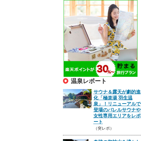
温泉レポート
サウナ＆露天が劇的進
化「極楽湯 羽生温
泉」！リニューアルで
登場のバレルサウナや
女性専用エリアをレポ
ート
（突レポ）