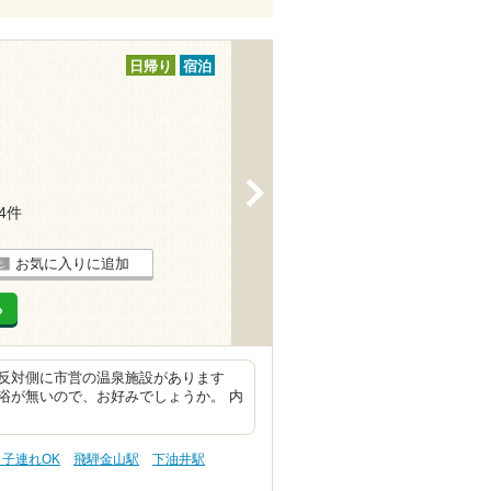
日帰り
宿泊
>
14件
お気に入りに追加
る
反対側に市営の温泉施設があります
浴が無いので、お好みでしょうか。 内
 子連れOK
飛騨金山駅
下油井駅