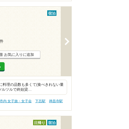
宿泊
>
6件
お気に入りに追加
る
食共に料理の品数も多くて(食べきれない量
方ツルツルで終始貸…
市内 女子旅・女子会
下呂駅
禅昌寺駅
日帰り
宿泊