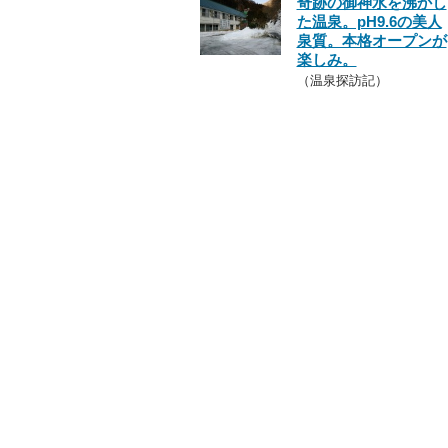
奇跡の御神水を沸かし
た温泉。pH9.6の美人
泉質。本格オープンが
楽しみ。
（温泉探訪記）