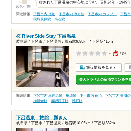
称された下呂温泉の中心地に佇む、昭和24年（1949
50代～ 男性
関連情報
下呂市内 宿泊
下呂市内 冷え性
下呂市内 カップル
下呂市
飛騨萩原駅
焼石駅
桜 River Side Stay 下呂温泉
岐阜県 / 下呂市 / 下呂温泉 /
焼石駅9.98km
/
下呂駅415m
- 点
/ 0件
施設情報を見る
楽天トラベルの宿泊プランを見
関連情報
下呂市内 単純温泉・単純泉
下呂市内 宿泊
下呂市内 美肌
禅昌寺駅
飛騨萩原駅
焼石駅
下呂温泉 旅館 瓢きん
岐阜県 / 下呂市 / 下呂温泉 /
焼石駅10.05km
/
下呂駅532m