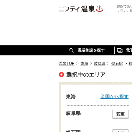
旅館で楽
サウナ、
温浴施設を探す
電
温泉TOP
>
東海
>
岐阜県
>
焼石駅
>
選択中のエリア
全国から探す
東海
岐阜県
変更