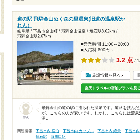
道の駅 飛騨金山ぬく森の里温泉(旧道の温泉駅か
れん）
岐阜県 / 下呂市金山町 / 飛騨金山温泉 /
焼石駅8.62km
/
飛騨金山駅2.67km
■営業時間 11:00～20:00
■入浴料 600円～
3.2 点
/ 
施設情報を見る
楽天トラベルの宿泊プランを見
飛騨金山の道の駅に造られた温泉です。道路を挟んだ
が、こちらの方が安いです。しかし、こちらには源泉
匿名
湯…
関連情報
下呂市内 宿泊
下呂市内 カップル
下呂市内 絶景
下呂市内
焼石駅
白川口駅