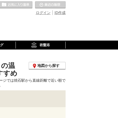
お気に入りの温泉
最近の履歴
ログイン
ID作成
グ
岩盤浴
くの温
地図から探す
すすめ
ージでは焼石駅から直線距離で近い順で
。