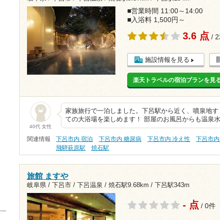
■営業時間 11:00～14:00
■入浴料 1,500円～
3.6 点
/ 
施設情報を見る
楽天トラベルの宿泊プランを見
家族旅行で一泊しました。下呂駅から近く、噴泉地す
ての大浴場を楽しめます！ 部屋のお風呂からも温泉水
40代 女性
関連情報
下呂市内 宿泊
下呂市内 糖尿病
下呂市内 冷え性
下呂市内
飛騨萩原駅
焼石駅
旅館 ますや
岐阜県 / 下呂市 / 下呂温泉 /
焼石駅9.68km
/
下呂駅343m
- 点
/ 0件