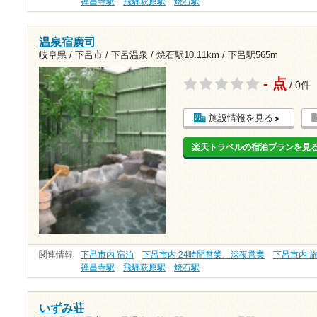
禅昌寺駅
飛騨萩原駅
焼石駅
温泉宿廣司
岐阜県 / 下呂市 / 下呂温泉 /
焼石駅10.11km
/
下呂駅565m
- 点
/ 0件
施設情報を見る
楽天トラベルの宿泊プランを見
関連情報
下呂市内 宿泊
下呂市内 24時間営業、深夜営業
下呂市内 
禅昌寺駅
飛騨萩原駅
焼石駅
いずみ荘