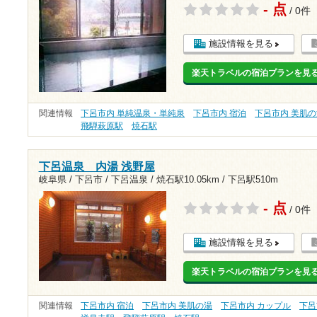
- 点
/ 0件
施設情報を見る
楽天トラベルの宿泊プランを見
関連情報
下呂市内 単純温泉・単純泉
下呂市内 宿泊
下呂市内 美肌
飛騨萩原駅
焼石駅
下呂温泉 内湯 浅野屋
岐阜県 / 下呂市 / 下呂温泉 /
焼石駅10.05km
/
下呂駅510m
- 点
/ 0件
施設情報を見る
楽天トラベルの宿泊プランを見
関連情報
下呂市内 宿泊
下呂市内 美肌の湯
下呂市内 カップル
下呂