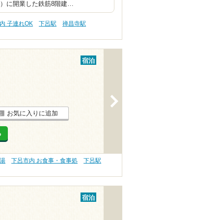
年）に開業した鉄筋8階建…
内 子連れOK
下呂駅
禅昌寺駅
宿泊
>
お気に入りに追加
る
の湯
下呂市内 お食事・食事処
下呂駅
宿泊