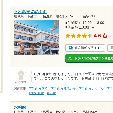
下呂温泉 みのり荘
岐阜県 / 下呂市 / 下呂温泉 /
焼石駅9.55km
/
下呂駅238m
■営業時間 12:00～18:00
■入浴料 1,000円～
4.6 点
/ 
施設情報を見る
楽天トラベルの宿泊プランを見
12月23日(土)1泊しました。 口コミの通り夕食 朝
でした)全て美味しかったです。 お風呂は3階5階両
40代 女性
関連情報
下呂市内 宿泊
下呂市内 美肌の湯
下呂市内 カップル
下呂
飛騨萩原駅
焼石駅
水明館
岐阜県 / 下呂市 / 下呂温泉 /
焼石駅9.57km
/
下呂駅154m