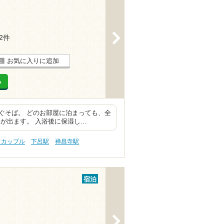
>
22件
お気に入りに追加
る
ぐそば。 どのお部屋に泊まっても、全
が出ます。 入浴後に保湿し…
 カップル
下呂駅
禅昌寺駅
宿泊
>