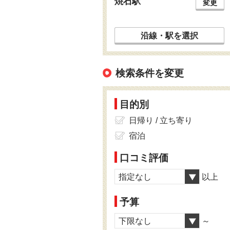
焼石駅
変更
沿線・駅を選択
検索条件を変更
目的別
日帰り / 立ち寄り
宿泊
口コミ評価
指定なし
以上
予算
下限なし
～