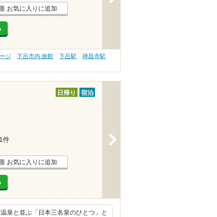
お気に入りに追加
る
サージ
下呂市内 旅館
下呂駅
禅昌寺駅
日帰り
宿泊
>
11件
お気に入りに追加
る
津温泉と並ぶ「日本三名泉のひとつ」と