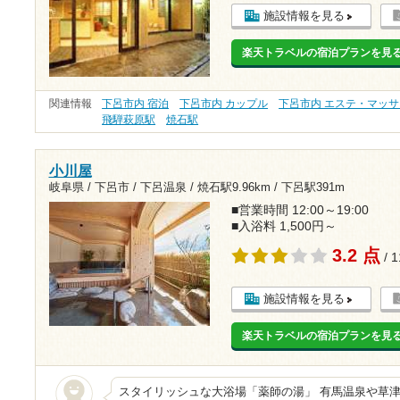
施設情報を見る
楽天トラベルの宿泊プランを見
関連情報
下呂市内 宿泊
下呂市内 カップル
下呂市内 エステ・マッ
飛騨萩原駅
焼石駅
小川屋
岐阜県 / 下呂市 / 下呂温泉 /
焼石駅9.96km
/
下呂駅391m
■営業時間 12:00～19:00
■入浴料 1,500円～
3.2 点
/ 
施設情報を見る
楽天トラベルの宿泊プランを見
スタイリッシュな大浴場「薬師の湯」 有馬温泉や草