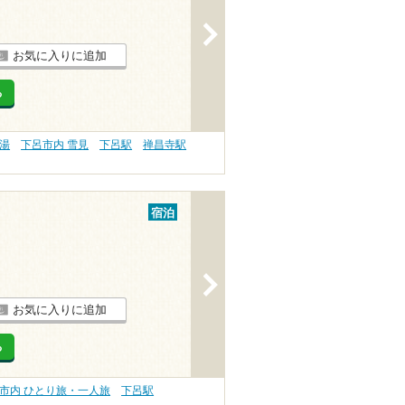
>
お気に入りに追加
る
の湯
下呂市内 雪見
下呂駅
禅昌寺駅
宿泊
>
お気に入りに追加
る
市内 ひとり旅・一人旅
下呂駅