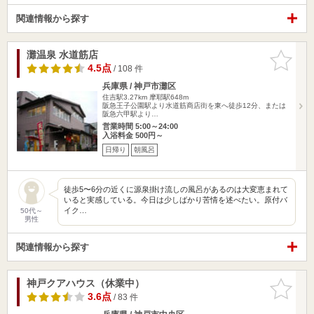
関連情報から探す
灘温泉 水道筋店
お気に入
りに追加
4.5点
/ 108 件
兵庫県 / 神戸市灘区
住吉駅3.27km
摩耶駅648m
阪急王子公園駅より水道筋商店街を東へ徒歩12分、または
阪急六甲駅より…
営業時間 5:00～24:00
入浴料金 500円～
日帰り
朝風呂
徒歩5〜6分の近くに源泉掛け流しの風呂があるのは大変恵まれて
いると実感している。今日は少しばかり苦情を述べたい。原付バ
イク…
50代～
男性
関連情報から探す
神戸クアハウス（休業中）
お気に入
りに追加
3.6点
/ 83 件