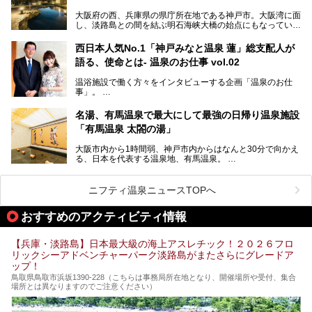
この記事では、城崎温泉と周辺の見どころから厳選した25
大阪府の西、兵庫県の県庁所在地である神戸市。大阪湾に面
の観光スポットをピックアップ。温泉やご当地グルメなどを
し、淡路島との間を結ぶ明石海峡大橋の始点にもなっていま
盛り込んだ日帰り観光モデルコースも紹介しているので、ぜ
す。古くから港町として栄え、異国情緒の残る異人館街や中
ひ参考にしてくださいね！
華街をはじめ、きらびやかに発展したハーバーランドなど、
西日本人気No.1「神戸みなと温泉 蓮」総支配人が
人気観光スポットもめじろ押しです。
語る、使命とは- 温泉のお仕事 vol.02
そして、温泉好きの視点から見ると、神戸市といえば何とい
っても「有馬温泉」。日本三古湯の一角をなす、歴史ある名
温浴施設で働く方々をインタビューする企画「温泉のお仕
湯です。そのお湯をリーズナブルに体験できる健康ランドや
事」。
スーパー銭湯があったら……。今回はそんな希望に沿う施設
第2弾はニフティ温泉年間ランキング2018で全国総合ランキ
も含め、おすすめのスパ銭をピックアップしてご紹介してい
ング西日本1位、2年連続「ベストオブ宿泊賞」に輝いた
きます！
名湯、有馬温泉で最大にして最強の日帰り温泉施設
「神戸みなと温泉 蓮」の魅力に迫りました！
「有馬温泉 太閤の湯」
大阪市内から1時間弱、神戸市内からはなんと30分で向かえ
る、日本を代表する温泉地、有馬温泉。
そのなかでも最大の規模を誇る「有馬温泉 太閤の湯」は、
有名な「金泉」と「銀泉」に加え、人工のの炭酸泉まで楽し
める、ある意味「最強」ともいえる施設です。
ニフティ温泉ニュースTOPへ
今回は自慢のお湯をメインにその魅力の数々を紹介します！
おすすめのアクティビティ情報
【兵庫・淡路島】日本最大級の海上アスレチック！２０２６フロ
リックシーアドベンチャーパーク淡路島がまたさらにグレードア
ップ！
鳥取県鳥取市浜坂1390‐228（こちらは事務局所在地となり、開催場所や受付、集合
場所とは異なりますのでご注意ください）