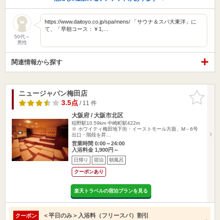
https://www.daitoyo.co.jp/spa/mens/ 「サウナ＆スパ大東洋」に
て、「早朝コース：￥1,…
50代～
男性
関連情報から探す
ニュージャパン梅田店
お気に入
りに追加
3.5点
/ 11 件
大阪府 / 大阪市北区
稲野駅10.59km
中崎町駅422m
※ ホワイティ梅田地下街・イーストモール方面、M－6号
出口・階段を昇…
営業時間 0:00～24:00
入浴料金 1,900円～
日帰り
宿泊
朝風呂
クーポンあり
楽天トラベルの宿泊プランを見る
＜平日のみ＞入浴料（フリースパ）割引
クーポン