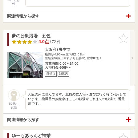
40代 女
性
関連情報から探す
夢の公衆浴場 五色
お気に入
りに追加
4.0点
/ 72 件
大阪府 / 豊中市
稲野駅4.90km
庄内駅1.03km
阪急宝塚線庄内駅より徒歩8分豊中IC近く
営業時間 0:00～24:00
入浴料金 600円～
日帰り
朝風呂
大阪の南に住んでます。北摂の友人宅へ遊びに行く時に利用して
います。檜風呂の炭酸泉はここの銭湯がこれまでの銭湯で1番最
高です…
50代～
女性
関連情報から探す
ゆーもあらんど福栄
お気に入