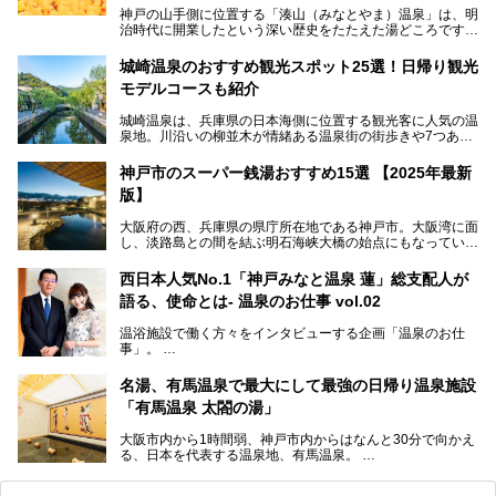
神戸の山手側に位置する「湊山（みなとやま）温泉」は、明
治時代に開業したという深い歴史をたたえた湯どころです。
そんな長寿の温泉が今、話題となっています。理由は湯船い
っぱいに浮かぶアヒルちゃん。さらに、ゆったりくつろげて
城崎温泉のおすすめ観光スポット25選！日帰り観光
コワーキングも可能な休憩スペースも人気に。斬新な企画や
モデルコースも紹介
設備で人々をアッと驚かせる湊山温泉の魅力をリポートしま
す。
城崎温泉は、兵庫県の日本海側に位置する観光客に人気の温
泉地。川沿いの柳並木が情緒ある温泉街の街歩きや7つある
外湯巡り、ロープウェイからの絶景、冬のカニ料理などで知
られています。鉄道の駅から温泉街が近く、歩いて回るのに
神戸市のスーパー銭湯おすすめ15選 【2025年最新
ちょうどよい規模で、日帰りでの訪問にもおすすめです。
版】
この記事では、城崎温泉と周辺の見どころから厳選した25
大阪府の西、兵庫県の県庁所在地である神戸市。大阪湾に面
の観光スポットをピックアップ。温泉やご当地グルメなどを
し、淡路島との間を結ぶ明石海峡大橋の始点にもなっていま
盛り込んだ日帰り観光モデルコースも紹介しているので、ぜ
す。古くから港町として栄え、異国情緒の残る異人館街や中
ひ参考にしてくださいね！
華街をはじめ、きらびやかに発展したハーバーランドなど、
西日本人気No.1「神戸みなと温泉 蓮」総支配人が
人気観光スポットもめじろ押しです。
語る、使命とは- 温泉のお仕事 vol.02
そして、温泉好きの視点から見ると、神戸市といえば何とい
っても「有馬温泉」。日本三古湯の一角をなす、歴史ある名
温浴施設で働く方々をインタビューする企画「温泉のお仕
湯です。そのお湯をリーズナブルに体験できる健康ランドや
事」。
スーパー銭湯があったら……。今回はそんな希望に沿う施設
第2弾はニフティ温泉年間ランキング2018で全国総合ランキ
も含め、おすすめのスパ銭をピックアップしてご紹介してい
ング西日本1位、2年連続「ベストオブ宿泊賞」に輝いた
きます！
名湯、有馬温泉で最大にして最強の日帰り温泉施設
「神戸みなと温泉 蓮」の魅力に迫りました！
「有馬温泉 太閤の湯」
大阪市内から1時間弱、神戸市内からはなんと30分で向かえ
る、日本を代表する温泉地、有馬温泉。
そのなかでも最大の規模を誇る「有馬温泉 太閤の湯」は、
有名な「金泉」と「銀泉」に加え、人工のの炭酸泉まで楽し