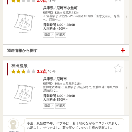
2.0点
/ 3 件
兵庫県 / 尼崎市水堂町
稲野駅3.32km
立花駅433m
JR立花駅より北西へ250m国道43号線「道意交差点」を北
へ、尼崎セ…
営業時間 6:00～25:00
入浴料金 490円～
日帰り
朝風呂
関連情報から探す
神田温泉
お気に入
りに追加
3.2点
/ 6 件
兵庫県 / 尼崎市
稲野駅4.80km
出屋敷駅518m
阪神電鉄本線 出屋敷駅より徒歩約7分阪神高速3号神戸線
尼崎東I.C…
営業時間 6:00～26:00
入浴料金 570円～
日帰り
朝風呂
小生、風呂歴25年。バブルは、若干弱めながらエステバスあり。
お湯よし。サウナよし。薪を焚いていたおじ様の笑顔よし。