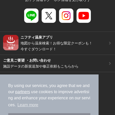
ニフティ温泉アプリ
地図から温泉検索！お得な限定クーポンも！
今すぐダウンロード！
ご意見ご要望 ・お問い合わせ
施設データの新規追加や修正依頼もこちらから
スマートフォン
/
PC
加盟店募集（資料請求）
広告出稿のご案内
By using our services, you agree that we and
our
partners
use cookies to improve advertisi
利用規約
ライフスタイルMEMBERS+規約
ng and enhance your experience on our servi
特定商取引法に基づく表記
ヘルプ
採用情報
ces.
Learn more
運営会社
個人情報保護ポリシー