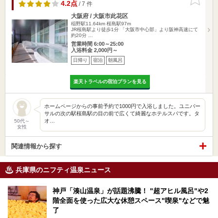
りに追加
4.2点
/ 7 件
大阪府 / 大阪市此花区
稲野駅11.64km
桜島駅97m
JR桜島駅より徒歩1分 「大阪市中心部」より阪神高速にて
約20分 …
営業時間 6:00～25:00
入浴料金 2,000円～
日帰り
宿泊
朝風呂
楽天トラベルの宿泊プランを見る
ホームページからの事前予約で1000円で入浴しました。ユニバー
サルの次の駅桜島駅の目の前で広くて綺麗なホテルスパです。タ
オ…
50代～
女性
関連情報から探す
兵庫県のニフティ温泉ニュース
神戸「湊山温泉」が話題沸騰！ "超アヒル風呂"や2
階全面を使った広大な休憩スペース"喫泉"などで魅
了