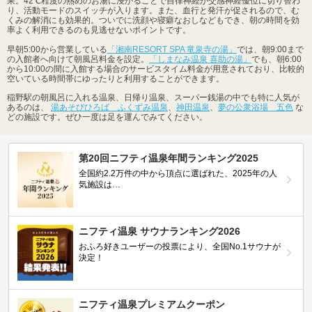
果。42℃程度の熱めのお湯に浸かることで自律神経が交感神経優位に切り替わ
り、活動モードのスイッチが入ります。また、血行と発汗が促されるので、む
くみの解消にも効果的。ついでに洗顔や寝癖なおしなどもでき、朝の時間を効
率よく利用できるのも見逃せないポイントです。
早朝5:00から営業している
「湘南RESORT SPA 竜泉寺の湯」
では、朝9:00まで
の入館者へ向けて朝風呂料金を設定。
「しまなみ温泉 喜助の湯」
でも、朝6:00
から10:00の間に入館する場合のサービスタイム料金が用意されており、比較的
空いている時間帯にゆったりと利用することができます。
稲野駅の朝風呂に入れる温泉、日帰り温泉、スーパー銭湯の中でも特に人気が
あるのは、
湯あそびひろば ふくずみ温泉
、
神田温泉
、
夢の公衆浴場 五色
な
どの施設です。ぜひ一度は足を運んでみてください。
第20回ニフティ温泉年間ランキング2025
全国約2.2万件の中から頂点に選ばれた、2025年の人
気施設は…
ニフティ温泉 サウナランキング2026
おふろ好きユーザーの投票により、全国No.1サウナが
決定！
ニフティ温泉プレミアムクーポン