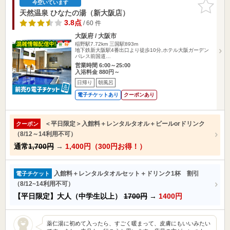
お気に入
今空いています
りに追加
天然温泉 ひなたの湯（新大阪店）
3.8点
/ 60 件
大阪府 / 大阪市
稲野駅7.72km
三国駅893m
地下鉄新大阪駅4番出口より徒歩10分,ホテル大阪ガーデン
パレス前国道…
営業時間 6:00～25:00
入浴料金 880円～
日帰り
朝風呂
電子チケットあり
クーポンあり
＜平日限定＞入館料＋レンタルタオル＋ビールorドリンク
クーポン
（8/12～14利用不可）
通常
1,700円
→
1,400円（300円お得！）
入館料＋レンタルタオルセット＋ドリンク1杯 割引
電子チケット
（8/12~14利用不可）
【平日限定】大人（中学生以上）
1700円
→
1400円
薬仁湯に初めて入ったら、すごく暖まって、皮膚にもいいみたい