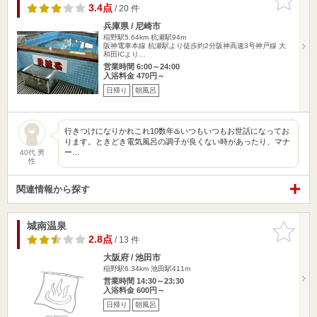
りに追加
3.4点
/ 20 件
兵庫県 / 尼崎市
稲野駅5.64km
杭瀬駅94m
阪神電車本線 杭瀬駅より徒歩約2分阪神高速3号神戸線 大
和田ICより…
営業時間 6:00～24:00
入浴料金 470円～
日帰り
朝風呂
行きつけになりかれこれ10数年♨️いつもいつもお世話になってお
ります。ときどき電気風呂の調子が良くない時があったり、マナ
ー…
40代 男
性
関連情報から探す
城南温泉
お気に入
りに追加
2.8点
/ 13 件
大阪府 / 池田市
稲野駅6.34km
池田駅411m
営業時間 14:30～23:30
入浴料金 600円～
日帰り
朝風呂