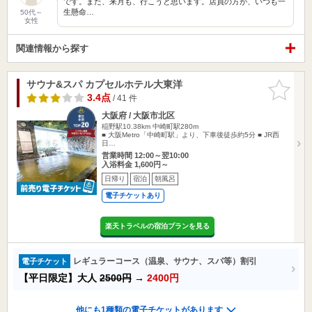
です。また、来月も、行こうと思います。店員の方が、いつも一
生懸命…
50代～
女性
関連情報から探す
サウナ&スパ カプセルホテル大東洋
お気に入
りに追加
3.4点
/ 41 件
大阪府 / 大阪市北区
稲野駅10.38km
中崎町駅280m
■ 大阪Metro「中崎町駅」より、下車後徒歩約5分 ■ JR西
日…
営業時間 12:00～翌10:00
入浴料金 1,600円～
日帰り
宿泊
朝風呂
電子チケットあり
楽天トラベルの宿泊プランを見る
レギュラーコース（温泉、サウナ、スパ等）割引
電子チケット
【平日限定】大人
2500円
→
2400円
他にも1種類の電子チケットがあります