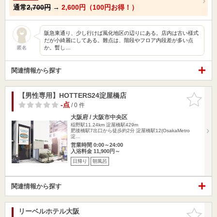
通常
2,700円
→
2,600円（100円お得！）
阪急東通り、少し行けば風化地区の辺りにある。店内は古い様式
だが小綺麗にしてある。難点は、階段やフロア内段差が多い点
か。暫し…
匿名
関連情報から探す
【男性専用】HOTTERS24淀屋橋店
お気に入
りに追加
-点
/ 0 件
大阪府 / 大阪市中央区
稲野駅11.24km
淀屋橋駅429m
肥後橋駅7出口から徒歩約2分 淀屋橋駅12(OsakaMetro
淀…
営業時間 0:00～24:00
入浴料金 11,900円～
日帰り
朝風呂
関連情報から探す
リーベルホテル大阪
お気に入