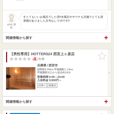
すとてもいいお風呂でした😍‼️水風呂やサウナも完備でとても清
潔感がありました文句なしで⭐︎5です‼️
40代 男
性
関連情報から探す
【男性専用】HOTTERS24 西宮上ヶ原店
お気に入
りに追加
-点
/ 0 件
兵庫県 / 西宮市
稲野駅6.69km
甲陽園駅1.13km
甲陽園駅出口から徒歩約24分
営業時間 0:00～24:00
入浴料金 9,900円～
日帰り
朝風呂
関連情報から探す