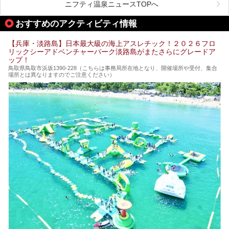
める、ある意味「最強」ともいえる施設です。
ニフティ温泉ニュースTOPへ
今回は自慢のお湯をメインにその魅力の数々を紹介します！
おすすめのアクティビティ情報
【兵庫・淡路島】日本最大級の海上アスレチック！２０２６フロ
リックシーアドベンチャーパーク淡路島がまたさらにグレードア
ップ！
鳥取県鳥取市浜坂1390‐228（こちらは事務局所在地となり、開催場所や受付、集合
場所とは異なりますのでご注意ください）