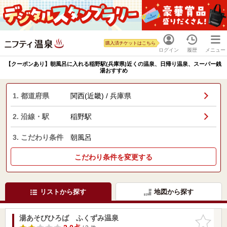
購入済チケットはこちら
ログイン
履歴
メニュー
【クーポンあり】朝風呂に入れる稲野駅(兵庫県)近くの温泉、日帰り温泉、スーパー銭
湯おすすめ
1. 都道府県
関西(近畿) / 兵庫県
2. 沿線・駅
稲野駅
3. こだわり条件
朝風呂
こだわり条件を変更する
リストから探す
地図から探す
湯あそびひろば ふくずみ温泉
お気に入
りに追加