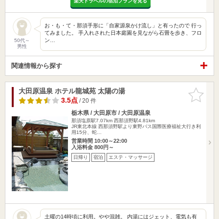
楽天トラベルの宿泊プランを見る
お・も・て・那須手形に「自家源泉かけ流し」と有ったので 行っ
てみました。 手入れされた日本庭園を見ながら石畳を歩き、フロ
ン…
50代～
男性
関連情報から探す
大田原温泉 ホテル龍城苑 太陽の湯
お気に入
りに追加
3.5点
/ 20 件
栃木県 / 大田原市 / 大田原温泉
那須塩原駅7.07km
西那須野駅4.81km
JR東北本線 西那須野駅より東野バス国際医療福祉大行き利
用15分、蛇…
営業時間 10:00～22:00
入浴料金 800円～
日帰り
宿泊
エステ・マッサージ
土曜の14時頃に利用。やや混雑。 内湯にはジェット、電気も有