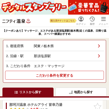
購入済チケットはこちら
ログイン
履歴
メニュー
【クーポンあり】マッサージ、エステがある那須塩原駅(栃木県)近くの温泉、日帰り温
泉、スーパー銭湯おすすめ
1. 都道府県
関東 / 栃木県
2. 沿線・駅
那須塩原駅
3. こだわり条件
エステ・マッサージ
こだわり条件を変更する
リストから探す
地図から探す
那珂川温泉 ホテルアライ 皆幸乃湯
お気に入
りに追加