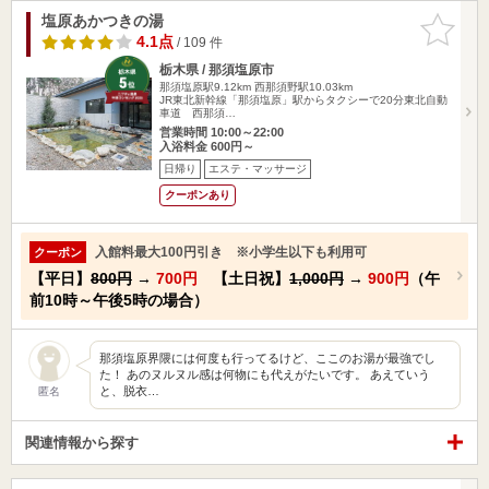
塩原あかつきの湯
お気に入
りに追加
4.1点
/ 109 件
栃木県 / 那須塩原市
那須塩原駅9.12km
西那須野駅10.03km
JR東北新幹線「那須塩原」駅からタクシーで20分東北自動
車道 西那須…
営業時間 10:00～22:00
入浴料金 600円～
日帰り
エステ・マッサージ
クーポンあり
入館料最大100円引き ※小学生以下も利用可
クーポン
【平日】
800円
→
700円
【土日祝】
1,000円
→
900円
（午
前10時～午後5時の場合）
那須塩原界隈には何度も行ってるけど、ここのお湯が最強でし
た！ あのヌルヌル感は何物にも代えがたいです。 あえていう
と、脱衣…
匿名
関連情報から探す