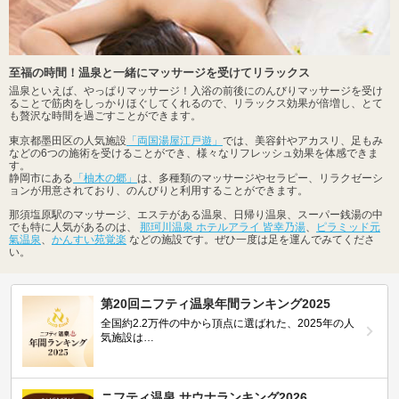
至福の時間！温泉と一緒にマッサージを受けてリラックス
温泉といえば、やっぱりマッサージ！入浴の前後にのんびりマッサージを受け
ることで筋肉をしっかりほぐしてくれるので、リラックス効果が倍増し、とて
も贅沢な時間を過ごすことができます。
東京都墨田区の人気施設
「両国湯屋江戸遊」
では、美容針やアカスリ、足もみ
などの6つの施術を受けることができ、様々なリフレッシュ効果を体感できま
す。
静岡市にある
「柚木の郷」
は、多種類のマッサージやセラピー、リラクゼーシ
ョンが用意されており、のんびりと利用することができます。
那須塩原駅のマッサージ、エステがある温泉、日帰り温泉、スーパー銭湯の中
でも特に人気があるのは、
那珂川温泉 ホテルアライ 皆幸乃湯
、
ピラミッド元
氣温泉
、
かんすい苑覚楽
などの施設です。ぜひ一度は足を運んでみてくださ
い。
第20回ニフティ温泉年間ランキング2025
全国約2.2万件の中から頂点に選ばれた、2025年の人
気施設は…
ニフティ温泉 サウナランキング2026