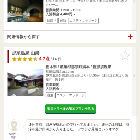
お車：那須I.C.から車で約15分 電車：那須塩原駅からはタ
クシー…
営業時間 11:00～15:00
入浴料金 4,400円～
日帰り
宿泊
エステ・マッサージ
関連情報から探す
那須温泉 山楽
お気に入
りに追加
4.7点
/ 14 件
栃木県 / 那須郡那須町湯本 / 新那須温泉
那須塩原駅18.12km
JR東北新幹線那須塩原駅よりバス50分（那須塩原駅より送
迎有 要予約…
営業時間
入浴料金 ～
宿泊
エステ・マッサージ
楽天トラベルの宿泊プランを見る
連休直前、部屋が取れたので行ってみました。 連休の土曜日、渋
滞を避け白河から入りました。 ツツジが見頃というオマケ…
50代～
男性