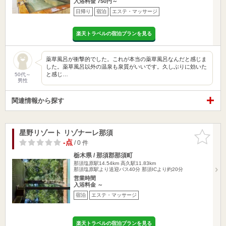
入浴料金 750円～
日帰り
宿泊
エステ・マッサージ
楽天トラベルの宿泊プランを見る
薬草風呂が衝撃的でした。これが本当の薬草風呂なんだと感じま
した。薬草風呂以外の温泉も泉質がいいです。久しぶりに効いた
と感じ…
50代～
男性
関連情報から探す
星野リゾート リゾナーレ那須
お気に入
りに追加
-点
/ 0 件
栃木県 / 那須郡那須町
那須塩原駅14.54km
高久駅11.83km
那須塩原駅より送迎バス40分 那須ICより約20分
営業時間
入浴料金 ～
宿泊
エステ・マッサージ
楽天トラベルの宿泊プランを見る