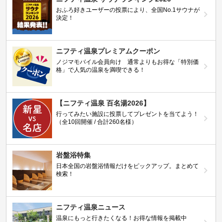
おふろ好きユーザーの投票により、全国No.1サウナが
決定！
ニフティ温泉プレミアムクーポン
ノジマモバイル会員向け 通常よりもお得な「特別価
格」で人気の温泉を満喫できる！
【ニフティ温泉 百名湯2026】
行ってみたい施設に投票してプレゼントを当てよう！
（全10回開催 / 合計260名様）
岩盤浴特集
日本全国の岩盤浴情報だけをピックアップ。まとめて
検索！
ニフティ温泉ニュース
温泉にもっと行きたくなる！お得な情報を掲載中