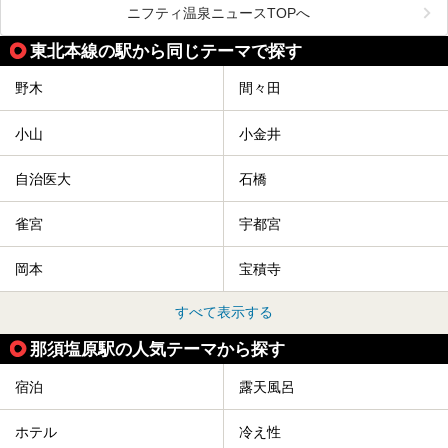
メインとなる天然温泉のお風呂をはじめ、リラックスエリア
ニフティ温泉ニュースTOPへ
やキッズエリア、カフェレストランなど、施設の隅々までチ
ェックしてきました！
この記事では、塩原温泉の概要や魅力とともに、おすすめの
東北本線の駅から同じテーマで探す
宿泊施設と観光・グルメスポット、日帰り温泉を順に紹介し
ます。
野木
間々田
塩原温泉で、いつもの温泉旅行とは一味違う旅行体験をして
みませんか。
小山
小金井
自治医大
石橋
雀宮
宇都宮
岡本
宝積寺
すべて表示する
那須塩原駅の人気テーマから探す
宿泊
露天風呂
ホテル
冷え性