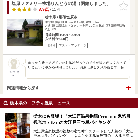
塩原ファミリー牧場りんどうの湯（閉館しました）
お気に入
りに追加
3.9点
/ 11 件
栃木県 / 那須塩原市
那須塩原駅10.00km
西那須野駅9.39km
JR那須塩原駅よりタクシー利用20分東北道 西那須野塩原I
Cより5k…
営業時間 10:00～22:00
入浴料金 650円～
日帰り
エステ・マッサージ
前々から通り過ぎていたお風呂だったのですが知人がよく入って
いるという事から利用しました。 お湯は少しヌメル感じで、私…
30代 男
性
関連情報から探す
栃木県のニフティ温泉ニュース
栃木にも登場！「大江戸温泉物語Premium 鬼怒川
観光ホテル」の大江戸三つ星バイキング
大江戸温泉物語の複数の宿で昨年スタートした人気の「大江
戸三つ星バイキング」。なんと栃木県日光市の「大江戸温泉