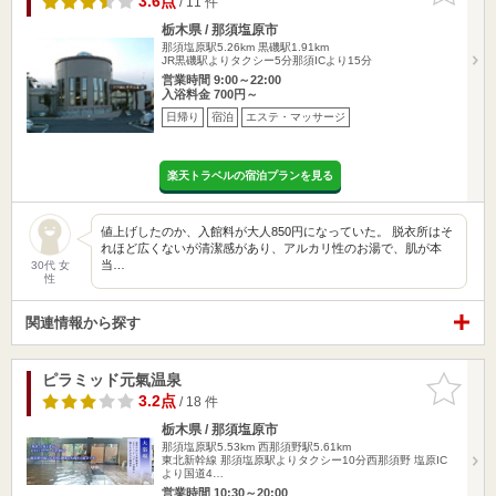
3.6点
/ 11 件
栃木県 / 那須塩原市
那須塩原駅5.26km
黒磯駅1.91km
JR黒磯駅よりタクシー5分那須ICより15分
営業時間 9:00～22:00
入浴料金 700円～
日帰り
宿泊
エステ・マッサージ
楽天トラベルの宿泊プランを見る
値上げしたのか、入館料が大人850円になっていた。 脱衣所はそ
れほど広くないが清潔感があり、アルカリ性のお湯で、肌が本
当…
30代 女
性
関連情報から探す
ピラミッド元氣温泉
お気に入
りに追加
3.2点
/ 18 件
栃木県 / 那須塩原市
那須塩原駅5.53km
西那須野駅5.61km
東北新幹線 那須塩原駅よりタクシー10分西那須野 塩原IC
より国道4…
営業時間 10:30～20:00