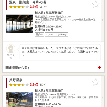
源泉 那須山 令和の湯
お気に入
りに追加
3.9点
/ 39 件
栃木県 / 那須郡那須町
那須塩原駅9.65km
高久駅5.51km
JR東北新幹線那須塩原駅よりバスで約30分東北自動車道
那須ICより…
営業時間 10:00～22:00
入浴料金 890円～
日帰り
エステ・マッサージ
露天風呂は開放感があった。サウナは小さいが砂時計の設置があ
る。水風呂はキンキンに冷たくて気持ち良い。 入湯料はキャッシ
ュ…
30代 女
性
関連情報から探す
芦野温泉
お気に入
りに追加
3.9点
/ 50 件
栃木県 / 那須郡那須町
那須塩原駅12.98km
黒田原駅4.52km
東北新幹線 那須塩原駅下車、西口へ JR東北線 那須塩原
駅または黒磯…
営業時間 8:00～16:00