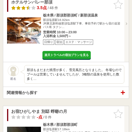
ホテルサンバレー那須
お気に入
りに追加
3.5点
/ 48 件
栃木県 / 那須郡那須町 / 新那須温泉
那須塩原駅16.92km
JR東北新幹線那須塩原駅下車、事前予約で駅から宿の送迎
バス有 タクシ…
営業時間 10:00～23:00
入浴料金 1,500円～
日帰り
宿泊
エステ・マッサージ
楽天トラベルの宿泊プランを見る
那須もまだまだ残雪が多く、雪見風呂となりました。 冬場なので
プールは営業していませんでしたが、3種類の温泉を使用した数
多く…
匿名
関連情報から探す
お宿ひがしやま 別邸 蜉蝣の月
お気に入
りに追加
-点
/ 0 件
栃木県 / 那須郡那須町
那須塩原駅17.18km