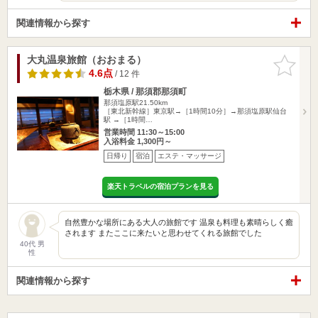
関連情報から探す
大丸温泉旅館（おおまる）
お気に入
りに追加
4.6点
/ 12 件
栃木県 / 那須郡那須町
那須塩原駅21.50km
［東北新幹線］東京駅→［1時間10分］→那須塩原駅仙台
駅 →［1時間…
営業時間 11:30～15:00
入浴料金 1,300円～
日帰り
宿泊
エステ・マッサージ
楽天トラベルの宿泊プランを見る
自然豊かな場所にある大人の旅館です 温泉も料理も素晴らしく癒
されます またここに来たいと思わせてくれる旅館でした
40代 男
性
関連情報から探す