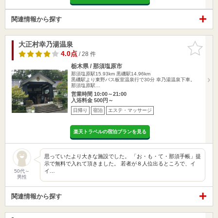
関連情報から探す
大正村幸乃湯温泉
お気に入
りに追加
4.0点
/ 28 件
栃木県 / 那須塩原市
那須塩原駅15.93km
黒磯駅14.96km
黒磯駅より東野バス板室温泉行で30分 幸乃湯温泉下車。
那須塩原駅…
営業時間 10:00～21:00
入浴料金 500円～
日帰り
宿泊
エステ・マッサージ
楽天トラベルの宿泊プランを見る
思っていたより大きな施設でした。 「お・も・て・那須手帳」提
示で無料で入れて頂きました。 若者が８人位出るところで、イ
イ…
50代～
男性
関連情報から探す