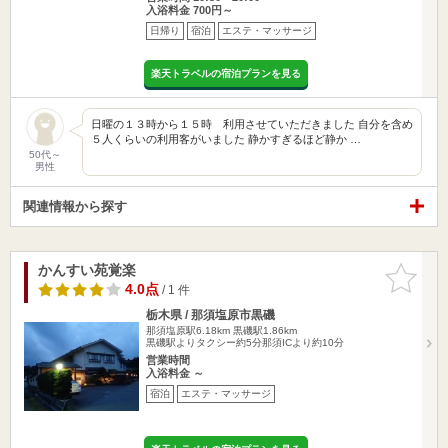
入浴料金 700円～
日帰り
宿泊
エステ・マッサージ
楽天トラベルの宿泊プランを見る
日曜の１３時から１５時 利用させていただきました 自分を含め
５人くらいの利用客がいました 静かすぎるほど静か …
50代～
男性
関連情報から探す
かんすい苑覚楽
お気に入
りに追加
4.0点
/ 1 件
栃木県 / 那須塩原市黒磯
那須塩原駅6.18km
黒磯駅1.86km
黒磯駅よりタクシー約5分那須ICより約10分
営業時間
入浴料金 ～
宿泊
エステ・マッサージ