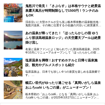
物語Premium 鬼怒川観光ホテル」でも始まっています。
鬼怒川で発見！「さぷらす」は本格サウナと絶景温
ここは首都圏から1泊で行きやすい鬼怒川温泉の渓流沿いに
泉露天風呂が時間制限なしで1500円！ランチのみ
建つホテルで、バイキングの他にも天然温泉の大浴場とサウ
ナ、フリーフローサービスのラウンジなど館内で楽しめるス
もOK
ポットがたくさんあり、3世代旅行やグループ旅行にもぴっ
たり。
渓谷沿いに大型ホテルが立ち並ぶ栃木県有数の温泉観光地・
鬼怒川温泉。その南に位置する小佐越の川沿いに絶景露天風
そんな「大江戸温泉物語Premium 鬼怒川観光ホテル」の魅
呂と本格サウナが自慢の「さぷらす」はあります。
力を詳しく紹介しちゃいます。
あの温泉が帰ってきた！「ほったらかしの宿 ゆう
こだわりのサウナ、掛け流しの水風呂、天然温泉の露天風
ふり那須高雄温泉ロッジ」の天空露天プールは絶景
呂、食事処、休憩室など備えて、決して大規模施設ではあり
───
ませんが、鬼怒川温泉観光の行き帰りに、はたまたサウナで
掛け流し
提供元：大江戸温泉物語ホテルズ＆リゾーツ株式会社【P
一日リフレッシュするための目的地に！ぜひオススメしたい
R】
スポットです。時間制限も無いので1人1,500円でひがな一
名湯と温泉ファンによく知られていた那須高雄温泉。2025
この記事は大江戸温泉物語Premium 鬼怒川観光ホテルのPR
日サウナや温泉を楽しんでお昼も食べてごろごろできちゃい
年10月にリニューアルオープンして「ほったらかしの宿 ゆ
記事です。
ますよ。
うふり那須高雄温泉ロッジ」として新たなスタートを切りま
した。
塩原温泉を満喫！おすすめホテルと日帰り温泉施
那須湯本の温泉街から少し離れた静かな環境、一軒宿ゆえに
設、観光やグルメスポットも紹介
許される露天風呂からの絶景、日帰り入浴や素泊まりで気楽
に温泉が楽しめるこちらのお宿をさっそく取材してきまし
塩原温泉は、日本でも珍しい6つの泉質を楽しめる温泉郷で
た。
す。
2名1室利用で1人あたり4,500円～と、思い立ったらすぐに
泊まりに行かれるお手頃価格も嬉しいです。
栃木県の北部にある箒川のほとりに11の温泉地が点在し、
───
幅広い世代がゆったり過ごせる「真岡いがしら温泉
古くから多くの人々から癒やしの場として愛されてきまし
提供元：アイコニア・ホスピタリティ株式会社【PR】
おふろcafé いちごの湯」がニューオープン！
た。
この記事はほったらかしの宿 ゆうふり那須高雄温泉ロッジ
のPR記事です。
栃木県初の「おふろcafé」となる「真岡いがしら温泉 おふ
温泉に加えて、豊かな自然を感じられる観光スポットや、こ
ろcafé いちごの湯」が2025年3月27日にニューオープンす
こでしか味わえないご当地グルメなど、多彩な魅力がある北
るとのことで、プレオープン期間に早速訪問。
関東の人気温泉地です。