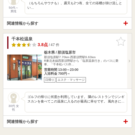
（もちろんサウナも）、露天も2つ有、全ての浴槽が掛け流しと
い…
50代～
男性
関連情報から探す
千本松温泉
お気に入
りに追加
3.8点
/ 47 件
栃木県 / 那須塩原市
那須塩原駅7.70km
西那須野駅6.63km
R東北本線西那須野駅から「塩原温泉行き」のバスに乗
車、「千本松バス停…
営業時間 13:00～23:00
入浴料金 700円～
日帰り
エステ・マッサージ
ゴルフの帰りに何度か利用しています。 隣のレストランでジンギ
スカンを食べてこの温泉に入るのが最高に幸せです。 風向きに…
30代 女
性
関連情報から探す