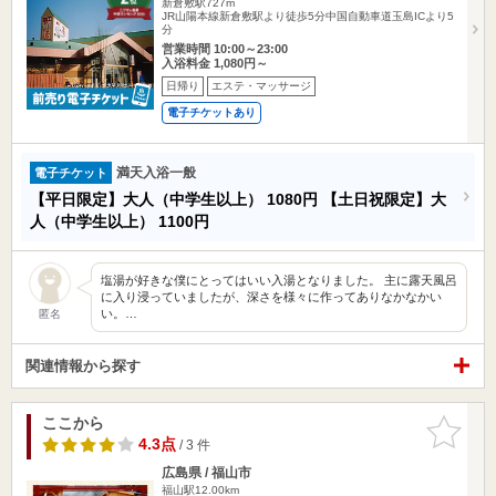
新倉敷駅727m
JR山陽本線新倉敷駅より徒歩5分中国自動車道玉島ICより5
分
営業時間 10:00～23:00
入浴料金 1,080円～
日帰り
エステ・マッサージ
電子チケットあり
満天入浴一般
電子チケット
【平日限定】大人（中学生以上）
1080円
【土日祝限定】大
人（中学生以上）
1100円
塩湯が好きな僕にとってはいい入湯となりました。 主に露天風呂
に入り浸っていましたが、深さを様々に作ってありなかなかい
い。…
匿名
関連情報から探す
ここから
お気に入
りに追加
4.3点
/ 3 件
広島県 / 福山市
福山駅12.00km