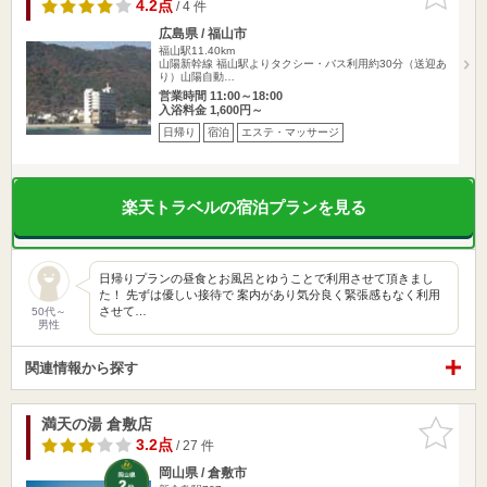
りに追加
4.2点
/ 4 件
広島県 / 福山市
福山駅11.40km
山陽新幹線 福山駅よりタクシー・バス利用約30分（送迎あ
り）山陽自動…
営業時間 11:00～18:00
入浴料金 1,600円～
日帰り
宿泊
エステ・マッサージ
楽天トラベルの宿泊プランを見る
日帰りプランの昼食とお風呂とゆうことで利用させて頂きまし
た！ 先ずは優しい接待で 案内があり気分良く緊張感もなく利用
させて…
50代～
男性
関連情報から探す
満天の湯 倉敷店
お気に入
りに追加
3.2点
/ 27 件
岡山県 / 倉敷市