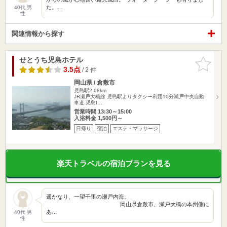
た。…
40代 男
性
関連情報から探す
せとうち児島ホテル
お気に入
りに追加
3.5点
/ 2 件
岡山県 / 倉敷市
児島駅2.08km
JR瀬戸大橋線 児島駅よりタクシー利用10分瀬戸中央自動
車道 児島I…
営業時間 13:30～15:00
入浴料金 1,500円～
日帰り
宿泊
エステ・マッサージ
楽天トラベルの宿泊プランを見る
遥かなり、一望千里の瀬戸内海。
岡山県倉敷市、瀬戸大橋の本州側に
あ…
40代 男
性