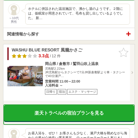
ホテルに併設された温浴施設で、沸かし湯のようです。２階に
は、仮眠室が用意されていて、毛布も貸し出しているようでし
た。 新…
～10代
男性
関連情報から探す
WASHU BLUE RESORT 風籠かさご
お気に入
りに追加
3.3点
/ 12 件
岡山県 / 倉敷市 / 鷲羽山吹上温泉
児島駅2.22km
JR児島駅からタクシーで7分JR新倉敷駅より車・タクシー
で40分瀬戸…
営業時間 11:00～22:00
入浴料金 ～
日帰り
宿泊
エステ・マッサージ
楽天トラベルの宿泊プランを見る
お昼入浴を、ぜひ！ お客さんも少なく、瀬戸大橋を眺めながら海
からの風が心地良い露天風呂。 ウォータークーラーも有りまし