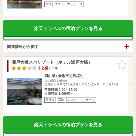
宿泊
エステ・マッサージ
楽天トラベルの宿泊プランを見る
関連情報から探す
瀬戸大橋スパリゾート（ホテル瀬戸大橋）
お気に入
りに追加
3.2点
/ 7 件
岡山県 / 倉敷市児島塩生
上の町駅4.05km
児島駅より車で12分児島ＩＣまたは水島ＩＣより12分
営業時間 0:00～24:00
入浴料金 1,000円～
日帰り
宿泊
エステ・マッサージ
楽天トラベルの宿泊プランを見る