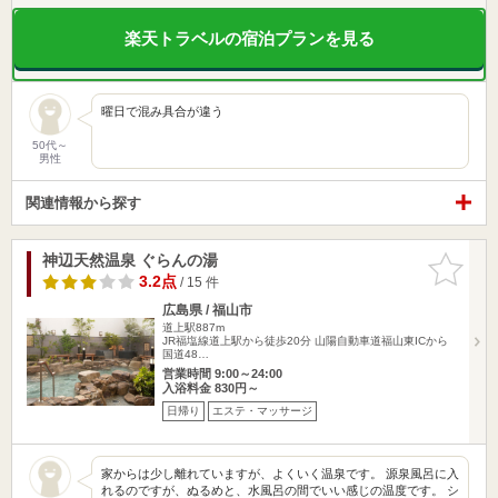
楽天トラベルの宿泊プランを見る
曜日で混み具合が違う
50代～
男性
関連情報から探す
神辺天然温泉 ぐらんの湯
お気に入
りに追加
3.2点
/ 15 件
広島県 / 福山市
道上駅887m
JR福塩線道上駅から徒歩20分 山陽自動車道福山東ICから
国道48…
営業時間 9:00～24:00
入浴料金 830円～
日帰り
エステ・マッサージ
家からは少し離れていますが、よくいく温泉です。 源泉風呂に入
れるのですが、ぬるめと、水風呂の間でいい感じの温度です。 シ