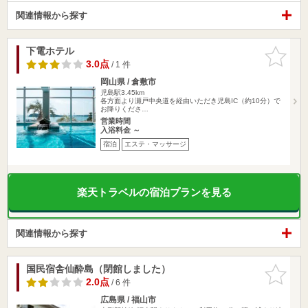
関連情報から探す
下電ホテル
お気に入
りに追加
3.0点
/ 1 件
岡山県 / 倉敷市
児島駅3.45km
各方面より瀬戸中央道を経由いただき児島IC（約10分）で
お降りくださ…
営業時間
入浴料金 ～
宿泊
エステ・マッサージ
楽天トラベルの宿泊プランを見る
関連情報から探す
国民宿舎仙酔島（閉館しました）
お気に入
りに追加
2.0点
/ 6 件
広島県 / 福山市