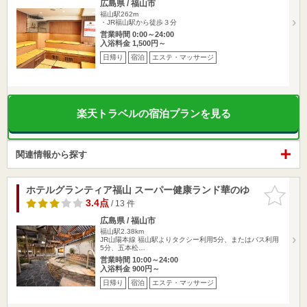
広島県 / 福山市
福山駅262m
・JR福山駅から徒歩３分
営業時間 0:00～24:00
入浴料金 1,500円～
日帰り
宿泊
エステ・マッサージ
楽天トラベルの宿泊プランを見る
関連情報から探す
ホテルグランティア福山 スーパー健康ランド華のゆ
お気に入
りに追加
3.4点
/ 13 件
広島県 / 福山市
福山駅2.38km
JR山陽本線 福山駅よりタクシー利用5分、またはバス利用
5分、五本松…
営業時間 10:00～24:00
入浴料金 900円～
日帰り
宿泊
エステ・マッサージ