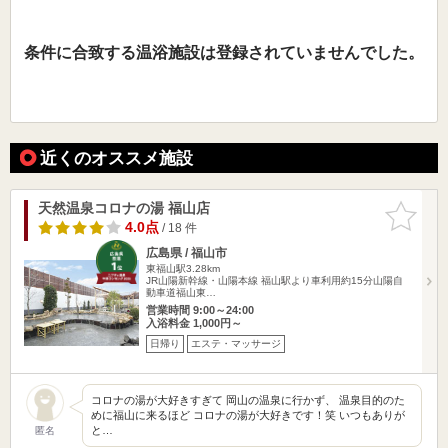
条件に合致する温浴施設は登録されていませんでした。
近くのオススメ施設
天然温泉コロナの湯 福山店
お気に入
りに追加
4.0点
/ 18 件
広島県 / 福山市
東福山駅3.28km
JR山陽新幹線・山陽本線 福山駅より車利用約15分山陽自
動車道福山東…
営業時間 9:00～24:00
入浴料金 1,000円～
日帰り
エステ・マッサージ
コロナの湯が大好きすぎて 岡山の温泉に行かず、 温泉目的のた
めに福山に来るほど コロナの湯が大好きです！笑 いつもありが
と…
匿名