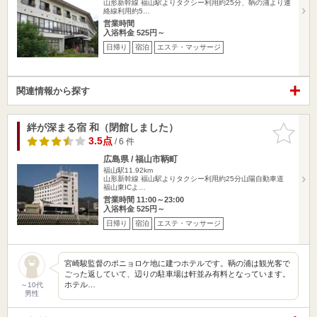
山形新幹線 福山駅よりタクシー利用約25分、鞆の浦より連
絡線利用約5…
営業時間
入浴料金 525円～
日帰り
宿泊
エステ・マッサージ
関連情報から探す
絆が深まる宿 和（閉館しました）
お気に入
りに追加
3.5点
/ 6 件
広島県 / 福山市鞆町
福山駅11.92km
山形新幹線 福山駅よりタクシー利用約25分山陽自動車道
福山東ICよ…
営業時間 11:00～23:00
入浴料金 525円～
日帰り
宿泊
エステ・マッサージ
宮崎駿監督のポニョロケ地に建つホテルです。鞆の浦は観光客で
ごった返していて、辺りの駐車場は軒並み有料となっています。
ホテル…
～10代
男性