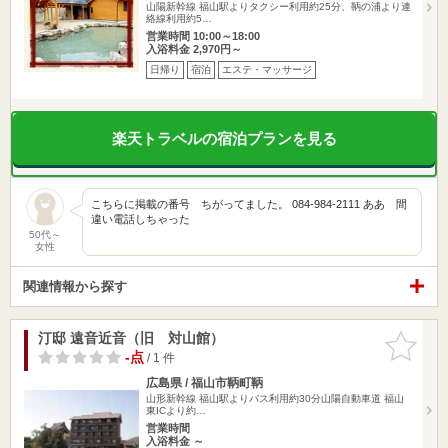
山陽新幹線 福山駅よりタクシー利用約25分、鞆の浦より連
絡線利用約5…
営業時間 10:00～18:00
入浴料金 2,970円～
日帰り
宿泊
エステ・マッサージ
楽天トラベルの宿泊プランを見る
こちらに掲載の番号 ちがってました。 084-984-2111 ああ 間
違い電話しちゃった
50代～
女性
関連情報から探す
汀邸 遠音近音（旧 対山館）
お気に入
りに追加
-点
/ 1 件
広島県 / 福山市鞆町鞆
山形新幹線 福山駅よりバス利用約30分山陽自動車道 福山
東ICより約…
営業時間
入浴料金 ～