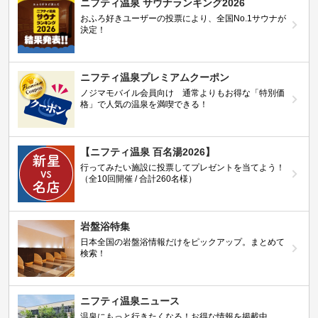
ニフティ温泉 サウナランキング2026
おふろ好きユーザーの投票により、全国No.1サウナが
決定！
ニフティ温泉プレミアムクーポン
ノジマモバイル会員向け 通常よりもお得な「特別価
格」で人気の温泉を満喫できる！
【ニフティ温泉 百名湯2026】
行ってみたい施設に投票してプレゼントを当てよう！
（全10回開催 / 合計260名様）
岩盤浴特集
日本全国の岩盤浴情報だけをピックアップ。まとめて
検索！
ニフティ温泉ニュース
温泉にもっと行きたくなる！お得な情報を掲載中