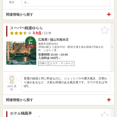
ョ…
匿名
関連情報から探す
スーパー銭湯ゆらら
お気に入
りに追加
3.9点
/ 13 件
広島県 / 福山市南本庄
備後本庄駅909m
JR福山駅より徒歩25分（駅前大通を進み国道2号線を右
折。しばらく道…
営業時間 10:00～24:00
入浴料金 500円～
日帰り
エステ・マッサージ
普通の銭湯と同じ料金なのに、ジェットバスや露天風呂、日替わ
り湯があるなど、大変お得感のある風呂屋です。サウナ付きは75
0円…
40代 男
性
関連情報から探す
ホテル鴎風亭
お気に入