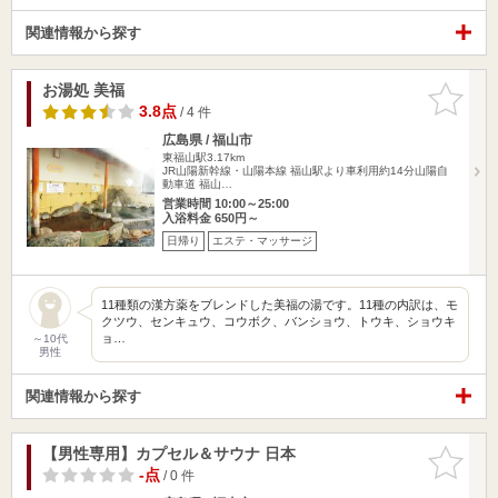
関連情報から探す
お湯処 美福
お気に入
りに追加
3.8点
/ 4 件
広島県 / 福山市
東福山駅3.17km
JR山陽新幹線・山陽本線 福山駅より車利用約14分山陽自
動車道 福山…
営業時間 10:00～25:00
入浴料金 650円～
日帰り
エステ・マッサージ
11種類の漢方薬をブレンドした美福の湯です。11種の内訳は、モ
クツウ、センキュウ、コウボク、バンショウ、トウキ、ショウキ
ョ…
～10代
男性
関連情報から探す
【男性専用】カプセル＆サウナ 日本
お気に入
りに追加
-点
/ 0 件