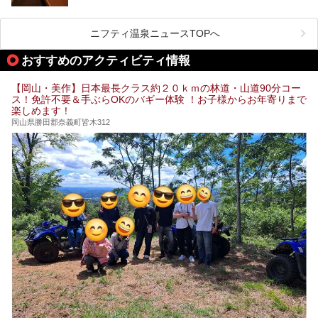
年齢層から人気を集めています。
今回は、岡山県でサウナがおすすめの温泉や銭湯、スパを厳
選してご紹介！
ニフティ温泉ニュースTOPへ
血流が良くなるだけでなく美容効果やリラックス効果も期待
できるサウナで、内側から健康的な体を目指しましょう。
おすすめのアクティビティ情報
【岡山・美作】日本最長クラス約２０ｋｍの林道・山道90分コー
ス！免許不要＆手ぶらOKのバギー体験 ！お子様からお年寄りまで
楽しめます！
岡山県勝田郡奈義町皆木312