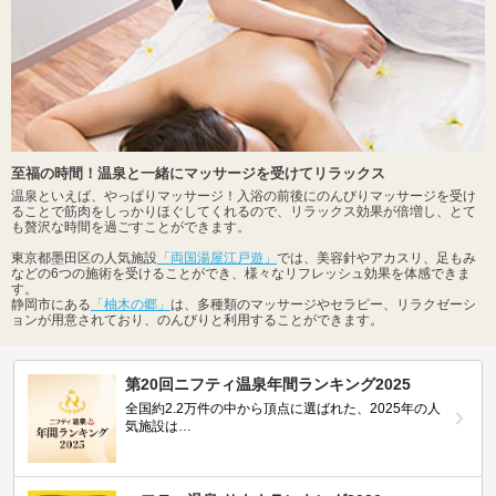
至福の時間！温泉と一緒にマッサージを受けてリラックス
温泉といえば、やっぱりマッサージ！入浴の前後にのんびりマッサージを受け
ることで筋肉をしっかりほぐしてくれるので、リラックス効果が倍増し、とて
も贅沢な時間を過ごすことができます。
東京都墨田区の人気施設
「両国湯屋江戸遊」
では、美容針やアカスリ、足もみ
などの6つの施術を受けることができ、様々なリフレッシュ効果を体感できま
す。
静岡市にある
「柚木の郷」
は、多種類のマッサージやセラピー、リラクゼーシ
ョンが用意されており、のんびりと利用することができます。
第20回ニフティ温泉年間ランキング2025
全国約2.2万件の中から頂点に選ばれた、2025年の人
気施設は…