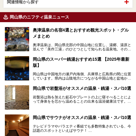
関連情報から探す
岡山県のニフティ温泉ニュース
奥津温泉の名宿4選とおすすめ観光スポット・グル
メまとめ
奥津温泉は、岡山県北部の中国山地に位置し、湯郷、湯原と
並んで「美作三湯」のひとつとして知られる温泉地。その泉
質は美人の湯として知られ、肌がスベスベになると評判で
す。
岡山県のスーパー銭湯おすすめ15選 【2025年最新
版】
この記事では、奥津温泉で宿泊におすすめの宿、観光スポッ
ト、そして日帰り温泉施設を詳しくご紹介！奥津温泉の魅力
岡山県は中国地方の瀬戸内海側、兵庫県と広島県の間に位置
を存分に味わい、癒しの旅を楽しんでくださいね。
しています。県内は山陰地方につながる中国山地と盆地から
成る北部、吉備高原など丘陵地帯が広がる中部、おだやかな
海に多数の島々が浮かぶ瀬戸内海に面した南部に分けられま
岡山県で岩盤浴がオススメの温泉・銭湯・スパ10選
す。年間を通じて降水量が少ない「晴れの国」で、モモやブ
ドウなど果物の栽培が盛んなうえ、その品質の高さは全国的
岩盤浴は熱を加えた鉱石やプレートの上に寝そべることによ
にも有名です。
って身体をを芯から温めることの出来る温浴健康法です。じ
んわりと身体の内部を温めて発汗を促すことでリラックス効
そんな岡山県には、山間部の自然を味わえる温泉から街中の
果だけではなく、代謝が高まり健康や美容にも良い影響が期
気軽に行ける入浴施設まで、さまざまなスーパー銭湯があり
待できます。今回はそんな岩盤浴にこだわった岡山県内のオ
ます。ここでは、岡山県で評判のスーパー銭湯をご紹介しま
岡山県でサウナがオススメの温泉・銭湯・スパ10選
ススメ温泉・銭湯・スパ10ヶ所を紹介させていただきま
しょう。
す。
テレビドラマやバラエティ番組でも多数特集されている、今
話題のスポットといえばサウナ！
「サ活」や「サ道」などという言葉も使われるほど、幅広い