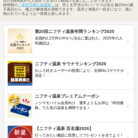
出の1時間前から入浴ができるので朝焼けも楽しむことができます。
静岡県の
「赤沢日帰り温泉館」
は、空と太平洋の大パノラマが迫る 幅25mの露
天風呂から、極上の解放感を堪能できます。湯舟と海面が一続きになり、海に
抱かれているような一体感も楽しめます。
第20回ニフティ温泉年間ランキング2025
全国約2.2万件の中から頂点に選ばれた、2025年の人
気施設は…
ニフティ温泉 サウナランキング2026
おふろ好きユーザーの投票により、全国No.1サウナが
決定！
ニフティ温泉プレミアムクーポン
ノジマモバイル会員向け 通常よりもお得な「特別価
格」で人気の温泉を満喫できる！
【ニフティ温泉 百名湯2026】
行ってみたい施設に投票してプレゼントを当てよう！