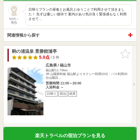
日帰りプランの昼食とお風呂とゆうことで利用させて頂きまし
た！ 先ずは優しい接待で 案内があり気分良く緊張感もなく利用
させて…
50代～
男性
関連情報から探す
鞆の浦温泉 景勝館漣亭
お気に入
りに追加
5.0点
/ 3 件
広島県 / 福山市
福山駅11.76km
JR 山陽新幹線 福山駅よりタクシー利用20分・バス利用30
分山陽自…
営業時間 11:00～20:00
入浴料金 ～
日帰り
宿泊
絶景
楽天トラベルの宿泊プランを見る