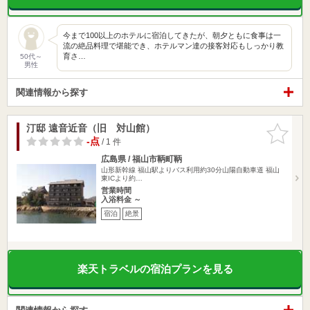
今まで100以上のホテルに宿泊してきたが、朝夕ともに食事は一
流の絶品料理で堪能でき、ホテルマン達の接客対応もしっかり教
育さ…
50代～
男性
関連情報から探す
汀邸 遠音近音（旧 対山館）
お気に入
りに追加
-点
/ 1 件
広島県 / 福山市鞆町鞆
山形新幹線 福山駅よりバス利用約30分山陽自動車道 福山
東ICより約…
営業時間
入浴料金 ～
宿泊
絶景
楽天トラベルの宿泊プランを見る