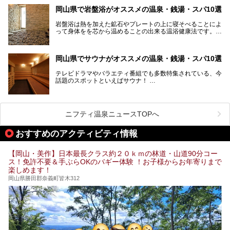
海に多数の島々が浮かぶ瀬戸内海に面した南部に分けられま
岡山県で岩盤浴がオススメの温泉・銭湯・スパ10選
す。年間を通じて降水量が少ない「晴れの国」で、モモやブ
ドウなど果物の栽培が盛んなうえ、その品質の高さは全国的
岩盤浴は熱を加えた鉱石やプレートの上に寝そべることによ
にも有名です。
って身体をを芯から温めることの出来る温浴健康法です。じ
んわりと身体の内部を温めて発汗を促すことでリラックス効
そんな岡山県には、山間部の自然を味わえる温泉から街中の
果だけではなく、代謝が高まり健康や美容にも良い影響が期
気軽に行ける入浴施設まで、さまざまなスーパー銭湯があり
待できます。今回はそんな岩盤浴にこだわった岡山県内のオ
ます。ここでは、岡山県で評判のスーパー銭湯をご紹介しま
岡山県でサウナがオススメの温泉・銭湯・スパ10選
ススメ温泉・銭湯・スパ10ヶ所を紹介させていただきま
しょう。
す。
テレビドラマやバラエティ番組でも多数特集されている、今
話題のスポットといえばサウナ！
「サ活」や「サ道」などという言葉も使われるほど、幅広い
年齢層から人気を集めています。
今回は、岡山県でサウナがおすすめの温泉や銭湯、スパを厳
選してご紹介！
ニフティ温泉ニュースTOPへ
血流が良くなるだけでなく美容効果やリラックス効果も期待
できるサウナで、内側から健康的な体を目指しましょう。
おすすめのアクティビティ情報
【岡山・美作】日本最長クラス約２０ｋｍの林道・山道90分コー
ス！免許不要＆手ぶらOKのバギー体験 ！お子様からお年寄りまで
楽しめます！
岡山県勝田郡奈義町皆木312