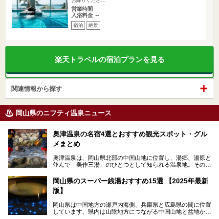
お降りくださ…
営業時間
入浴料金 ～
宿泊
絶景
楽天トラベルの宿泊プランを見る
関連情報から探す
岡山県のニフティ温泉ニュース
奥津温泉の名宿4選とおすすめ観光スポット・グル
メまとめ
奥津温泉は、岡山県北部の中国山地に位置し、湯郷、湯原と
並んで「美作三湯」のひとつとして知られる温泉地。その泉
質は美人の湯として知られ、肌がスベスベになると評判で
す。
岡山県のスーパー銭湯おすすめ15選 【2025年最新
版】
この記事では、奥津温泉で宿泊におすすめの宿、観光スポッ
ト、そして日帰り温泉施設を詳しくご紹介！奥津温泉の魅力
岡山県は中国地方の瀬戸内海側、兵庫県と広島県の間に位置
を存分に味わい、癒しの旅を楽しんでくださいね。
しています。県内は山陰地方につながる中国山地と盆地から
成る北部、吉備高原など丘陵地帯が広がる中部、おだやかな