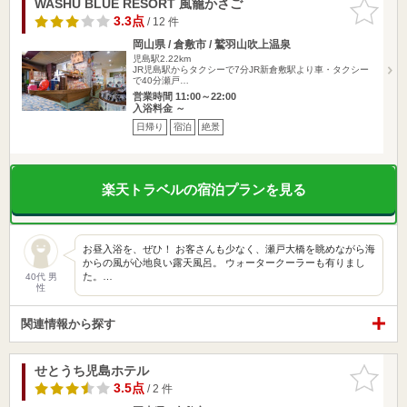
WASHU BLUE RESORT 風籠かさご
お気に入
りに追加
3.3点
/ 12 件
岡山県 / 倉敷市 / 鷲羽山吹上温泉
児島駅2.22km
JR児島駅からタクシーで7分JR新倉敷駅より車・タクシー
で40分瀬戸…
営業時間 11:00～22:00
入浴料金 ～
日帰り
宿泊
絶景
楽天トラベルの宿泊プランを見る
お昼入浴を、ぜひ！ お客さんも少なく、瀬戸大橋を眺めながら海
からの風が心地良い露天風呂。 ウォータークーラーも有りまし
た。…
40代 男
性
関連情報から探す
せとうち児島ホテル
お気に入
りに追加
3.5点
/ 2 件