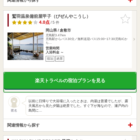
関連情報から探す
鷲羽温泉備前屋甲子（びぜんやこうし）
お気に入
りに追加
4.0点
/ 5 件
岡山県 / 倉敷市
児島駅3.47km
児島駅からバス30分／無料送迎バス15:00~17:30児島ICか
ら…
営業時間
入浴料金 ～
宿泊
絶景
楽天トラベルの宿泊プランを見る
以前に日帰りで大浴場に入ったときは、内湯は普通でしたが、露
天風呂から見た夕陽は絶景でした。すぐ下が海なので、瀬戸内の
島間に…
匿名
関連情報から探す