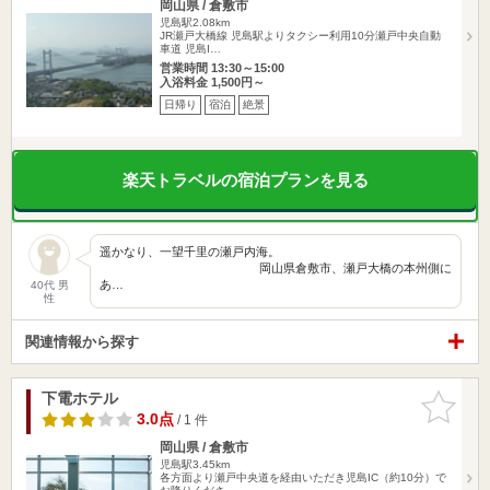
岡山県 / 倉敷市
児島駅2.08km
JR瀬戸大橋線 児島駅よりタクシー利用10分瀬戸中央自動
車道 児島I…
営業時間 13:30～15:00
入浴料金 1,500円～
日帰り
宿泊
絶景
楽天トラベルの宿泊プランを見る
遥かなり、一望千里の瀬戸内海。
岡山県倉敷市、瀬戸大橋の本州側に
あ…
40代 男
性
関連情報から探す
下電ホテル
お気に入
りに追加
3.0点
/ 1 件
岡山県 / 倉敷市
児島駅3.45km
各方面より瀬戸中央道を経由いただき児島IC（約10分）で