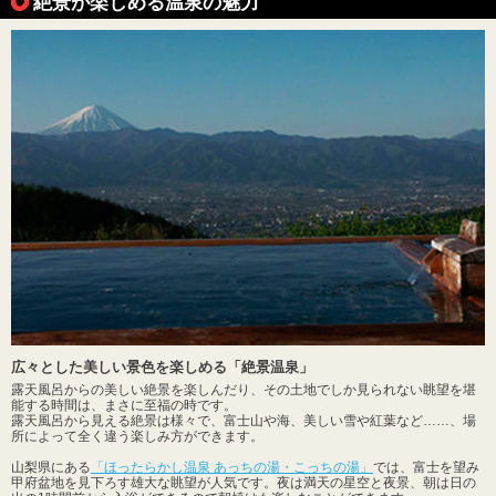
絶景が楽しめる温泉の魅力
広々とした美しい景色を楽しめる「絶景温泉」
露天風呂からの美しい絶景を楽しんだり、その土地でしか見られない眺望を堪
能する時間は、まさに至福の時です。
露天風呂から見える絶景は様々で、富士山や海、美しい雪や紅葉など……、場
所によって全く違う楽しみ方ができます。
山梨県にある
「ほったらかし温泉 あっちの湯・こっちの湯」
では、富士を望み
甲府盆地を見下ろす雄大な眺望が人気です。夜は満天の星空と夜景、朝は日の