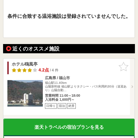
条件に合致する温浴施設は登録されていませんでした。
近くのオススメ施設
ホテル鴎風亭
お気に入
りに追加
4.2点
/ 4 件
広島県 / 福山市
福山駅11.40km
山陽新幹線 福山駅よりタクシー・バス利用約30分（送迎あ
り）山陽自動…
営業時間 11:00～18:00
入浴料金 1,600円～
日帰り
宿泊
絶景
楽天トラベルの宿泊プランを見る