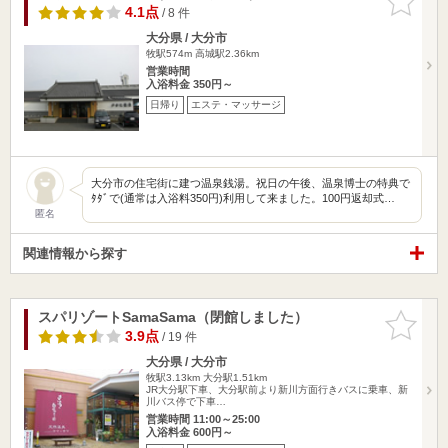
りに追加
4.1点
/ 8 件
大分県 / 大分市
牧駅574m
高城駅2.36km
営業時間
入浴料金 350円～
日帰り
エステ・マッサージ
大分市の住宅街に建つ温泉銭湯。祝日の午後、温泉博士の特典で
ﾀﾀﾞで(通常は入浴料350円)利用して来ました。100円返却式…
匿名
関連情報から探す
スパリゾートSamaSama（閉館しました）
お気に入
りに追加
3.9点
/ 19 件
大分県 / 大分市
牧駅3.13km
大分駅1.51km
JR大分駅下車、大分駅前より新川方面行きバスに乗車、新
川バス停で下車…
営業時間 11:00～25:00
入浴料金 600円～