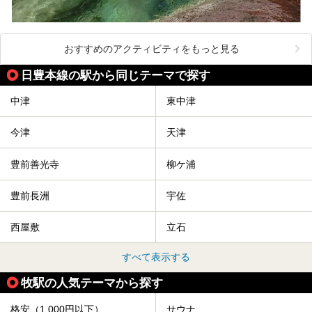
おすすめのアクティビティをもっと見る
日豊本線の駅から同じテーマで探す
中津
東中津
今津
天津
豊前善光寺
柳ケ浦
豊前長洲
宇佐
西屋敷
立石
すべて表示する
牧駅の人気テーマから探す
格安（1,000円以下）
サウナ