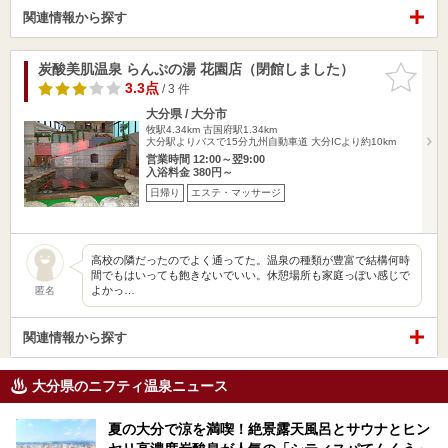
関連情報から探す
炭酸美肌温泉 らんぷの湯 花園店（閉館しました）
お気に入
りに追加
3.3点
/ 3 件
大分県 / 大分市
牧駅4.34km
古国府駅1.34km
大分駅よりバスで15分九州自動車道 大分ICより約10km
営業時間 12:00～翌9:00
入浴料金 380円～
日帰り
エステ・マッサージ
高校の隣だったのでよく通ってた。温泉の種類が豊富で結構何時
間でもはいっても飽きないでいい。休憩場所も家庭っぽい感じで
よかっ…
匿名
関連情報から探す
大分県のニフティ温泉ニュース
夏の大分で涼を満喫！絶景露天風呂とサウナとヒン