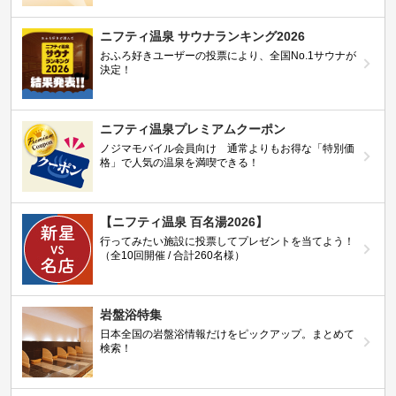
ニフティ温泉 サウナランキング2026
おふろ好きユーザーの投票により、全国No.1サウナが
決定！
ニフティ温泉プレミアムクーポン
ノジマモバイル会員向け 通常よりもお得な「特別価
格」で人気の温泉を満喫できる！
【ニフティ温泉 百名湯2026】
行ってみたい施設に投票してプレゼントを当てよう！
（全10回開催 / 合計260名様）
岩盤浴特集
日本全国の岩盤浴情報だけをピックアップ。まとめて
検索！