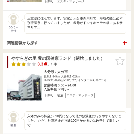
日帰り
エステ・マッサージ
三重県に住んでいます。実家が大分市新川町で、帰省の際は必ず
別府温泉に行っていましたが、叔母がドンキホーテの横にあるサ
マサマ…
50代～
男性
関連情報から探す
やすらぎの里 豊の国健康ランド（閉館しました）
お気に入
りに追加
3.3点
/ 7 件
大分県 / 大分市
牧駅3.84km
大分駅1.02km
JR線大分駅徒歩10分大分インターから車で5分
営業時間 0:00～24:00
入浴料金 500円～
日帰り
宿泊
エステ・マッサージ
入浴のみの料金が390円になって他の銭湯並に行きやすくなりま
した。 ただ、駐車料金が別途100円かかるのは改善して欲しい
で…
匿名