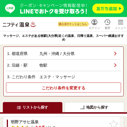
購入済チケットはこちら
ログイン
履歴
メニュー
マッサージ、エステがある牧駅(大分県)近くの温泉、日帰り温泉、スーパー銭湯おすす
め
1. 都道府県
九州・沖縄 / 大分県
2. 沿線・駅
牧駅
3. こだわり条件
エステ・マッサージ
こだわり条件を変更する
リストから探す
地図から探す
明野アサヒ温泉
お気に入
りに追加