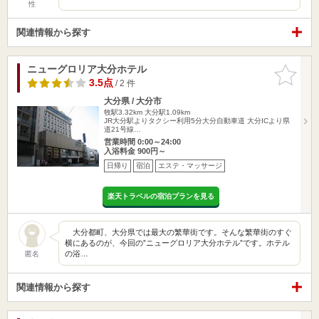
性
関連情報から探す
ニューグロリア大分ホテル
お気に入
りに追加
3.5点
/ 2 件
大分県 / 大分市
牧駅3.32km
大分駅1.09km
JR大分駅よりタクシー利用5分大分自動車道 大分ICより県
道21号線…
営業時間 0:00～24:00
入浴料金 900円～
日帰り
宿泊
エステ・マッサージ
楽天トラベルの宿泊プランを見る
大分都町、大分県では最大の繁華街です。そんな繁華街のすぐ
横にあるのが、今回の”ニューグロリア大分ホテル”です。ホテル
の浴…
匿名
関連情報から探す