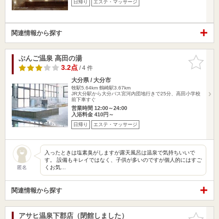
日帰り
エステ・マッサージ
関連情報から探す
ぶんご温泉 高田の湯
お気に入
りに追加
3.2点
/ 4 件
大分県 / 大分市
牧駅5.64km
鶴崎駅3.67km
JR大分駅から大分バス宮河内団地行きで25分、高田小学校
前下車すぐ
営業時間 12:00～24:00
入浴料金 410円～
日帰り
エステ・マッサージ
入ったときは塩素臭がしますが露天風呂は温泉で気持ちいいで
す。 設備もキレイではなく、子供が多いのですが個人的にはすご
くお気…
匿名
関連情報から探す
アサヒ温泉下郡店（閉館しました）
お気に入