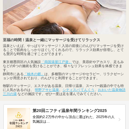
至福の時間！温泉と一緒にマッサージを受けてリラックス
温泉といえば、やっぱりマッサージ！入浴の前後にのんびりマッサージを受け
ることで筋肉をしっかりほぐしてくれるので、リラックス効果が倍増し、とて
も贅沢な時間を過ごすことができます。
東京都墨田区の人気施設
「両国湯屋江戸遊」
では、美容針やアカスリ、足もみ
などの6つの施術を受けることができ、様々なリフレッシュ効果を体感できま
す。
静岡市にある
「柚木の郷」
は、多種類のマッサージやセラピー、リラクゼーシ
ョンが用意されており、のんびりと利用することができます。
牧駅のマッサージ、エステがある温泉、日帰り温泉、スーパー銭湯の中でも特
に人気があるのは、
明野アサヒ温泉
、
シティスパ てんくう
、
おおいた温泉物語
三川の湯
などの施設です。ぜひ一度は足を運んでみてください。
第20回ニフティ温泉年間ランキング2025
全国約2.2万件の中から頂点に選ばれた、2025年の人
気施設は…