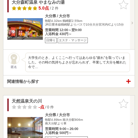
大分森町温泉 やまなみの湯
お気に入
りに追加
5.0点
/ 2 件
大分県 / 大分市
牧駅4.32km
鶴崎駅2.55km
JR日豊本線鶴崎駅よりバスで10分大分宮河内ICより15分
営業時間 12:00～翌9:00
入浴料金 430円～
日帰り
エステ・マッサージ
大学生のとき、よくここへ行ってはあらゆる”疲れ”を取っていま
した。その時の気持ちよさが忘れられず、卒業して大分を離れた
今で…
匿名
関連情報から探す
天然温泉天の川
お気に入
りに追加
-点
/ 0 件
大分県 / 大分市
牧駅4.89km
南大分駅806m
南大分駅より車
営業時間 9:00～26:00
入浴料金 500円～