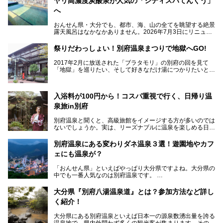
ヤリ高濃度炭酸泉が人気の「シティスパてんくう」
へ
おんせん県・大分でも、都市、海、山の全てを眺望する絶景
露天風呂はなかなかありません。2026年7月3日にリニュー
アルして、うみサウナ、やまサウナを新設した「シティスパ
てんくう(CITY SPA てんくう)」は、なんとJR大分駅直結と
祭りだわっしょい！別府温泉まつりで地獄へGO!
いう利便性の高さ！
2017年2月に放送された「ブラタモリ」の別府の回を見て
地上80mという圧倒的な開放感が魅力。温泉、ロウリュサウ
「地獄」を巡りたい、そして好きなだけ湯につかりたいと切
ナ、そしてひんやりとした約27度の高濃度炭酸泉で交互浴
実に思った私に朗報。
してととのえば、まさに気分は天空の極楽、ここはこの夏ぜ
ひとも訪れたい都市の避暑地です！
2017年3月31日～4月3日、大分県別府市で「別府八湯温泉
入浴料が100円から！コスパ重視で行く、日帰り温
まつり」が開催されます。その期間は嬉しいことに100以上
併設の「JR九州ホテル ブラッサム大分」に泊まって、この
の共同浴場がなんと無料開放されるんです！普段から入浴料
泉旅in別府
「シティスパてんくう」をたっぷり満喫してきたのでレポー
が100円と安いのに、いいんですかタダにしちゃって!?
トします。夏向けの大分駅徒歩圏の周辺観光スポットやクー
しかも4/2には「東京ディズニーリゾートスペシャルパレー
別府温泉と聞くと、高級旅館をイメージする方が多いのでは
ルダウンできるスイーツ情報と併せてお楽しみください！
ド」も行われます。つまり別府に行けば「地獄」も「ミッキ
ないでしょうか。実は、リーズナブルに温泉を楽しめる日帰
ーマウス」も拝める稀有なイベントですよ、これは行くしか
り温泉施設も充実しているエリアなんです。今回は、日帰り
───
ない！
で楽しめる「大分県の別府温泉」に注目してみました。
提供元：大分県【PR】
別府温泉にある変わりダネ温泉３選！遊園地やカフ
ニフティ温泉がオススメする温泉施設を紹介しちゃいます！
この記事は大分県のPR記事です。
源泉数、湧出量ともに日本一の温泉県とも言われる大分県。
ェにも温泉が？
今回は、大分県別府市に行くなら絶対行きたい情緒たっぷり
な市営温泉をまとめました。
「おんせん県」といえばやっぱり大分県ですよね。大分県の
中でも一番人気なのは別府温泉です。
Let’s go to Hell !
別府八湯という名前の通り、さまざまな泉質を楽しめ、一日
中いても飽きません。
大分県『別府八湯温泉道』とは？参加方法など詳し
普通に温泉に浸かる以外にも、別府地獄巡りや砂湯などは有
く紹介！
名ですよね。
大分県にある別府温泉といえば日本一の源泉数湧出量を誇る
別府温泉は共同湯も多く、家庭やマンションにも温泉を引い
温泉地で、県内外問わず多くの観光客が集まります。その別