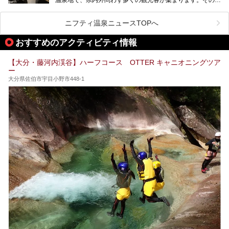
ている所もあります。
府温泉では「別府八湯温泉道」を実施しています。この別府
自宅にいながら温泉に入れるのは羨ましいですが、その中で
八湯温泉道とは別府八湯を巡る体験型イベントで、施設を回
も「こんな場所にも温泉が！？」というスポットがいくつか
って88ヶ所のスタンプを集めて温泉名人の認定を目指すと
あるんです。
ニフティ温泉ニュースTOPへ
いうものです。
他の温泉地では考えられないまさに温泉地ならではです。
これを読んで別府温泉巡りの参考になればと思います。
おすすめのアクティビティ情報
別府には朝早くから夜遅くまでやっている地元に根付いた銭
湯や、日帰りのみの大きな施設など様々な形態の温泉があり
ます。泉質も数多くなるので、好きな温泉から巡って温泉名
【大分・藤河内渓谷】ハーフコース OTTER キャニオニングツア
人を目指してみてはいかがでしょうか？
ー
大分県佐伯市宇目小野市448-1