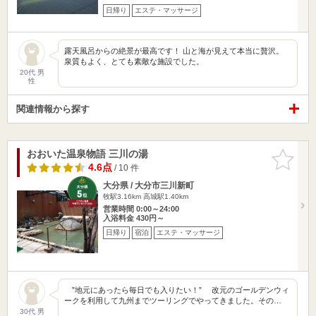
日帰り
エステ・マッサージ
露天風呂からの絶景が最高です！ 山と海が見えて本当に贅沢。
泉質もよく、とても素敵な施設でした。
20代 男
性
関連情報から探す
おおいた温泉物語 三川の湯
お気に入
りに追加
4.6点
/ 10 件
大分県 / 大分市三川新町
牧駅3.16km
高城駅1.40km
営業時間 0:00～24:00
入浴料金 430円～
日帰り
宿泊
エステ・マッサージ
”地元にあったら毎日でも入りたい！” 改元のゴールデンウィ
ークを利用して九州までツーリングでやってきました。その…
30代 男