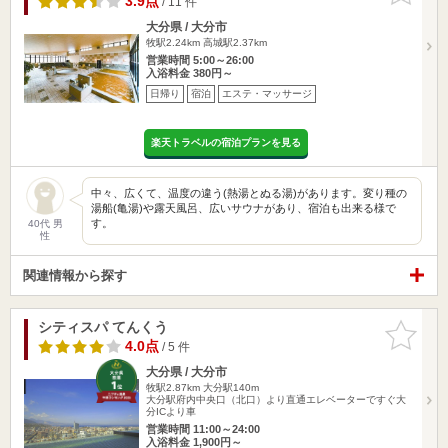
3.9点
/ 11 件
大分県 / 大分市
牧駅2.24km
高城駅2.37km
営業時間 5:00～26:00
入浴料金 380円～
日帰り
宿泊
エステ・マッサージ
楽天トラベルの宿泊プランを見る
中々、広くて、温度の違う(熱湯とぬる湯)があります。変り種の
湯船(亀湯)や露天風呂、広いサウナがあり、宿泊も出来る様で
す。
40代 男
性
関連情報から探す
シティスパ てんくう
お気に入
りに追加
4.0点
/ 5 件
大分県 / 大分市
牧駅2.87km
大分駅140m
大分駅府内中央口（北口）より直通エレベーターですぐ大
分ICより車
営業時間 11:00～24:00
入浴料金 1,900円～