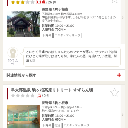
りに追加
3.1点
/ 26 件
長野県 / 駒ヶ根市
下島駅9.02km
駒ケ根駅4.48km
JR飯田線駒ヶ根駅下車､しらび平行きバス15分こまくさの
湯下車中央自…
営業時間 10:00～21:00
入浴料金 700円～
日帰り
エステ・マッサージ
とにかく常連のおばちゃんたちのマナーが悪い。サウナの中は特
にひどく場所取りは当たり前、常に人の悪口を言いたい放題、黙
浴と場…
30代 女
性
関連情報から探す
早太郎温泉 駒ヶ根高原リトリート すずらん颯
お気に入
りに追加
-点
/ 0 件
長野県 / 駒ヶ根市
下島駅9.40km
駒ケ根駅4.09km
駒ヶ根駅からお車で約１５分
営業時間 13:00～21:00
入浴料金 650円～
日帰り
宿泊
エステ・マッサージ