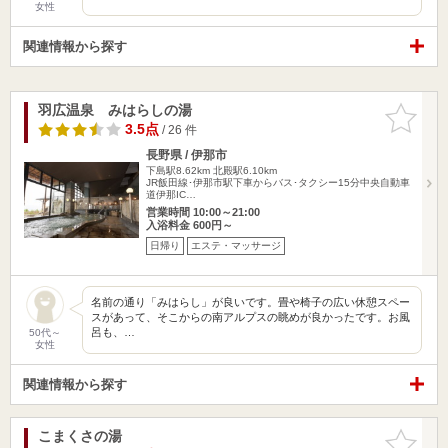
女性
関連情報から探す
羽広温泉 みはらしの湯
お気に入
りに追加
3.5点
/ 26 件
長野県 / 伊那市
下島駅8.62km
北殿駅6.10km
JR飯田線･伊那市駅下車からバス･タクシー15分中央自動車
道伊那IC…
営業時間 10:00～21:00
入浴料金 600円～
日帰り
エステ・マッサージ
名前の通り「みはらし」が良いです。畳や椅子の広い休憩スペー
スがあって、そこからの南アルプスの眺めが良かったです。お風
呂も、…
50代～
女性
関連情報から探す
こまくさの湯
お気に入