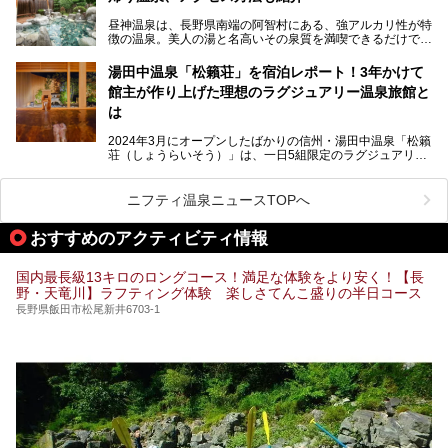
昼神温泉は、長野県南端の阿智村にある、強アルカリ性が特
徴の温泉。美人の湯と名高いその泉質を満喫できるだけでな
く、日本一の星空鑑賞ができる注目の温泉地です。
昼神温泉では、朝市などの観光スポットや、信州名物のおや
湯田中温泉「松籟荘」を宿泊レポート！3年かけて
きを楽しめるグルメスポットなど、観光を楽しむにはぴった
館主が作り上げた理想のラグジュアリー温泉旅館と
りの場所が豊富にあります。
この記事では、昼神温泉での滞在を充実させる宿泊施設や日
は
帰り温泉、見どころ満載の観光・グルメスポットに加え、ア
クセス方法も順に紹介します。
2024年3月にオープンしたばかりの信州・湯田中温泉「松籟
荘（しょうらいそう）」は、一日5組限定のラグジュアリー
温泉旅館。全室が源泉掛け流しの露天風呂、庭園付きで、プ
ライベートに楽しめる非日常感が味わえます。また宿泊者は
道向かいの「よろづや」の大浴場「桃山風呂」や共同浴場の
ニフティ温泉ニュースTOPへ
「湯田中大湯」も利用ができます。
おすすめのアクティビティ情報
極上のお湯に浸り上質なお料理に舌鼓、特別な日に泊まりた
い湯田中温泉「松籟荘」を、実際に宿泊した目線で紹介しま
す。
国内最長級13キロのロングコース！満足な体験をより安く！【長
野・天竜川】ラフティング体験 楽しさてんこ盛りの半日コース
長野県飯田市松尾新井6703-1