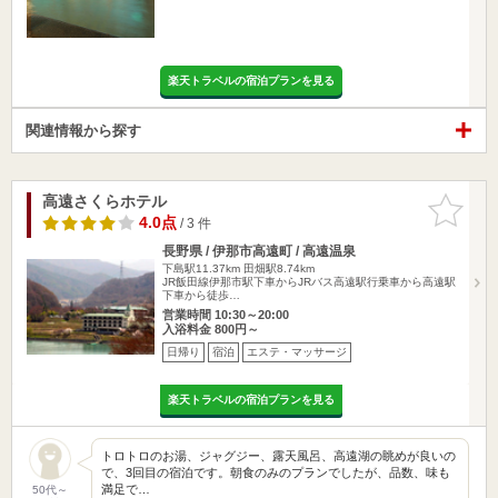
楽天トラベルの宿泊プランを見る
関連情報から探す
高遠さくらホテル
お気に入
りに追加
4.0点
/ 3 件
長野県 / 伊那市高遠町 / 高遠温泉
下島駅11.37km
田畑駅8.74km
JR飯田線伊那市駅下車からJRバス高遠駅行乗車から高遠駅
下車から徒歩…
営業時間 10:30～20:00
入浴料金 800円～
日帰り
宿泊
エステ・マッサージ
楽天トラベルの宿泊プランを見る
トロトロのお湯、ジャグジー、露天風呂、高遠湖の眺めが良いの
で、3回目の宿泊です。朝食のみのプランでしたが、品数、味も
満足で…
50代～