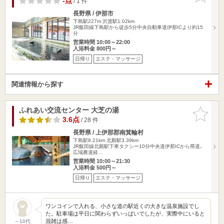
-点
/ 1 件
長野県 / 伊那市
下島駅227m
沢渡駅1.02km
JR飯田線下島駅から徒歩5分中央自動車道伊那ICより約15
分
営業時間 10:00～22:00
入浴料金 800円～
日帰り
エステ・マッサージ
関連情報から探す
ふれあい交流センター 大芝の湯
お気に入
りに追加
3.6点
/ 28 件
長野県 / 上伊那郡南箕輪村
下島駅8.21km
北殿駅3.39km
JR飯田線北殿駅下車タクシー10分中央道伊那ICから県道､
広域農道経…
営業時間 10:00～21:30
入浴料金 500円～
日帰り
エステ・マッサージ
ワンコインで入れる、小さな道の駅近くの大きな温泉施設でし
た。駐車場は平日に関わらずいっぱいでしたが、実際中にいると
混雑は感…
～10代