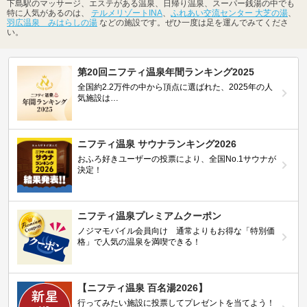
下島駅のマッサージ、エステがある温泉、日帰り温泉、スーパー銭湯の中でも
特に人気があるのは、
テルメリゾートINA
、
ふれあい交流センター 大芝の湯
、
羽広温泉 みはらしの湯
などの施設です。ぜひ一度は足を運んでみてくださ
い。
第20回ニフティ温泉年間ランキング2025
全国約2.2万件の中から頂点に選ばれた、2025年の人
気施設は…
ニフティ温泉 サウナランキング2026
おふろ好きユーザーの投票により、全国No.1サウナが
決定！
ニフティ温泉プレミアムクーポン
ノジマモバイル会員向け 通常よりもお得な「特別価
格」で人気の温泉を満喫できる！
【ニフティ温泉 百名湯2026】
行ってみたい施設に投票してプレゼントを当てよう！