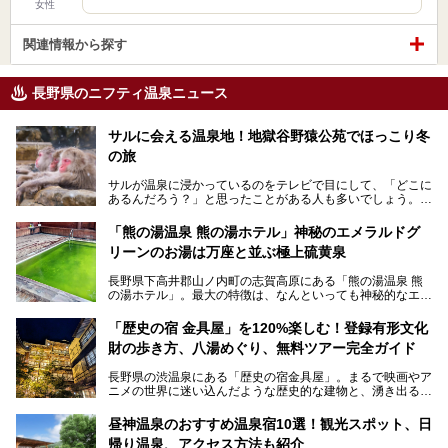
女性
関連情報から探す
長野県のニフティ温泉ニュース
サルに会える温泉地！地獄谷野猿公苑でほっこり冬
の旅
サルが温泉に浸かっているのをテレビで目にして、「どこに
あるんだろう？」と思ったことがある人も多いでしょう。
この微笑ましい光景は、長野県にある「地獄谷野猿公苑」で
「熊の湯温泉 熊の湯ホテル」神秘のエメラルドグ
見られるもので、野生のサルが雪景色の中で温泉に浸かる姿
リーンのお湯は万座と並ぶ極上硫黄泉
を間近で観察できます。
長野県下高井郡山ノ内町の志賀高原にある「熊の湯温泉 熊
本記事では、地獄谷野猿公苑の魅力や見どころ、サルと温泉
の湯ホテル」。最大の特徴は、なんといっても神秘的なエメ
との関係性、地獄谷周辺の観光スポットについて紹介しま
ラルドグリーンのお湯。この美しいお湯に魅了され、何度も
す。サルを観察した後にほっこりと浸かれる温泉も紹介する
リピートするファンも多い温泉です。冬はスキーと一緒に楽
ので、野生のサルを観察する貴重な自然体験と温泉をあわせ
「歴史の宿 金具屋」を120%楽しむ！登録有形文化
しみたい極上の温泉を紹介します。
て楽しみたい人は、ぜひ参考にしてください。
財の歩き方、八湯めぐり、無料ツアー完全ガイド
長野県の渋温泉にある「歴史の宿金具屋」。まるで映画やア
ニメの世界に迷い込んだような歴史的な建物と、湧き出る温
泉の恵みが魅力のお宿です。せっかく泊まるなら、その魅力
を隅々まで楽しみたいですよね。この記事では、金具屋での
昼神温泉のおすすめ温泉宿10選！観光スポット、日
滞在を最高の思い出にするための「楽しみ方」を徹底的にご
帰り温泉、アクセス方法も紹介
紹介します！