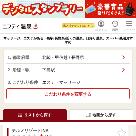
購入済チケットはこちら
ログイン
履歴
メニュー
マッサージ、エステがある下島駅(長野県)近くの温泉、日帰り温泉、スーパー銭湯おす
すめ
1. 都道府県
北陸・甲信越 / 長野県
2. 沿線・駅
下島駅
3. こだわり条件
エステ・マッサージ
こだわり条件を変更する
リストから探す
地図から探す
テルメリゾートINA
お気に入
りに追加