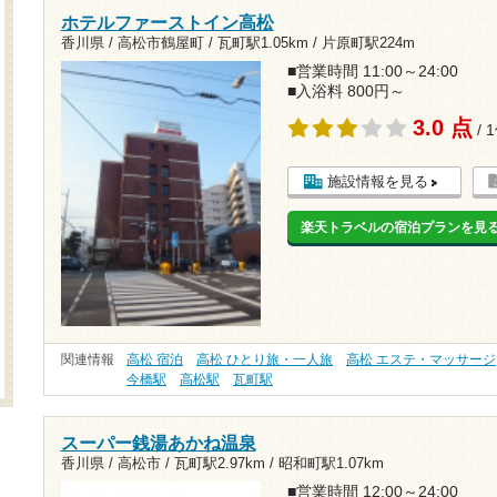
ホテルファーストイン高松
香川県 / 高松市鶴屋町 /
瓦町駅1.05km
/
片原町駅224m
■営業時間 11:00～24:00
■入浴料 800円～
3.0 点
/ 
施設情報を見る
楽天トラベルの宿泊プランを見
関連情報
高松 宿泊
高松 ひとり旅・一人旅
高松 エステ・マッサージ
今橋駅
高松駅
瓦町駅
スーパー銭湯あかね温泉
香川県 / 高松市 /
瓦町駅2.97km
/
昭和町駅1.07km
■営業時間 12:00～24:00