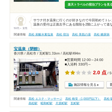
楽天トラベルの宿泊プランを見
サウナ付き温泉に行くのが好きなので今回初めてトレ
温泉の受付は正面左手にある階段を2階に上がって道
50代～ 女性
関連情報
高松 炭酸水素塩泉
高松 宿泊
高松 美肌の湯
高松 糖尿病
宝温泉（閉館）
香川県 / 高松市 /
瓦町駅1.31km
/
高松駅494m
■営業時間 12:00～24:00
■入浴料 330円～
2.0 点
/ 
施設情報を見る
関連情報
高松 エステ・マッサージ
高松 格安（1,000円以下）
高松 
高松駅
昭和町駅
片原町駅
瓦町駅