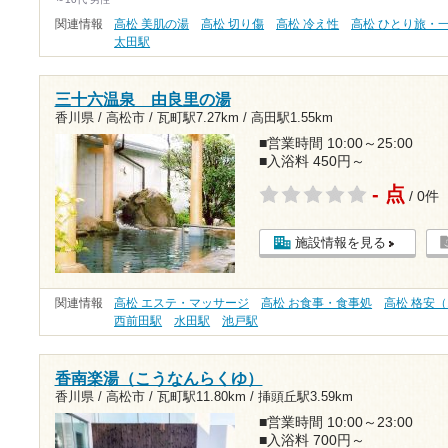
関連情報
高松 美肌の湯
高松 切り傷
高松 冷え性
高松 ひとり旅・
太田駅
三十六温泉 由良里の湯
香川県 / 高松市 /
瓦町駅7.27km
/
高田駅1.55km
■営業時間 10:00～25:00
■入浴料 450円～
- 点
/ 0件
施設情報を見る
関連情報
高松 エステ・マッサージ
高松 お食事・食事処
高松 格安（
西前田駅
水田駅
池戸駅
香南楽湯（こうなんらくゆ）
香川県 / 高松市 /
瓦町駅11.80km
/
挿頭丘駅3.59km
■営業時間 10:00～23:00
■入浴料 700円～