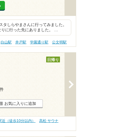
る
スタしらやまさんに行ってみました。
なりに行った先にありました。 …
白山駅
井戸駅
学園通り駅
公文明駅
日帰り
>
5件
お気に入りに追加
駅近（徒歩10分以内）
高松 サウナ