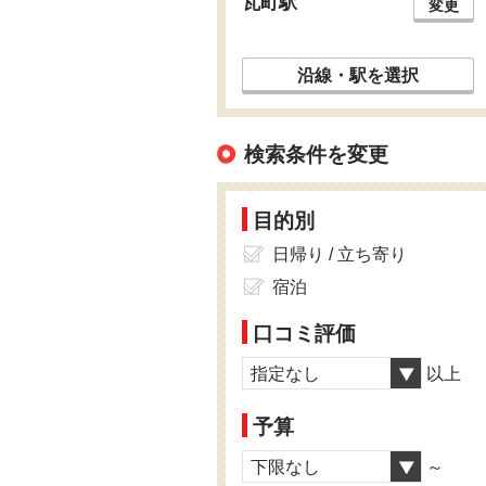
瓦町駅
変更
沿線・駅を選択
検索条件を変更
目的別
日帰り / 立ち寄り
宿泊
口コミ評価
指定なし
以上
予算
下限なし
～