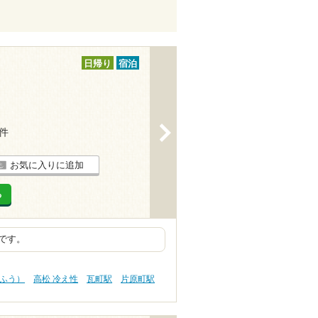
日帰り
宿泊
>
1件
お気に入りに追加
る
です。
うふう）
高松 冷え性
瓦町駅
片原町駅