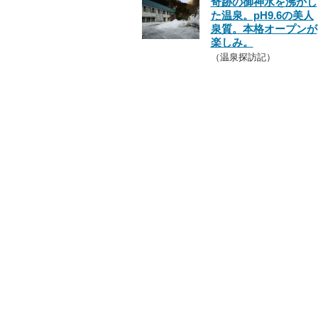
奇跡の御神水を沸かし
た温泉。pH9.6の美人
泉質。本格オープンが
楽しみ。
（温泉探訪記）