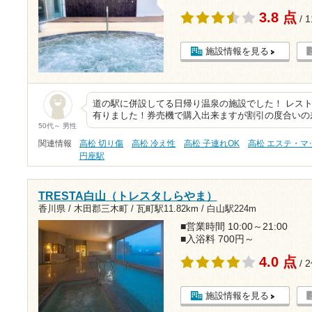
3.8 点
/ 
施設情報を見る
道の駅に併設してる日帰り温泉の施設でした！ レス
有りました！券売機で購入出来ますが割引の度合いの
50代～ 男性
関連情報
高松 切り傷
高松 冷え性
高松 子連れOK
高松 エステ・マ
円座駅
TRESTA白山（トレスタしらやま）
香川県 / 木田郡三木町 /
瓦町駅11.82km
/
白山駅224m
■営業時間 10:00～21:00
■入浴料 700円～
4.0 点
/ 
施設情報を見る