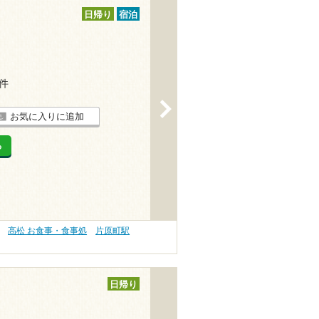
日帰り
宿泊
1件
>
お気に入りに追加
る
高松 お食事・食事処
片原町駅
日帰り