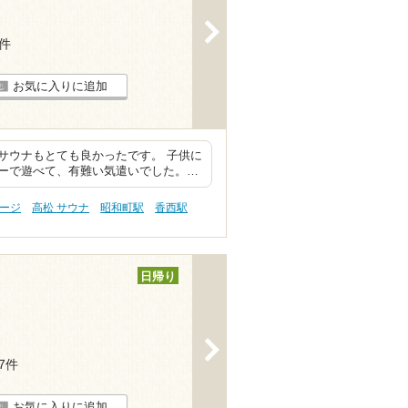
>
7件
お気に入りに追加
サウナもとても良かったです。 子供に
ーで遊べて、有難い気遣いでした。…
サージ
高松 サウナ
昭和町駅
香西駅
日帰り
>
17件
お気に入りに追加