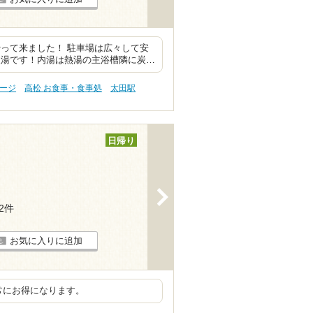
って来ました！ 駐車場は広々して安
入湯です！内湯は熱湯の主浴槽隣に炭…
サージ
高松 お食事・食事処
太田駅
日帰り
>
22件
お気に入りに追加
常にお得になります。