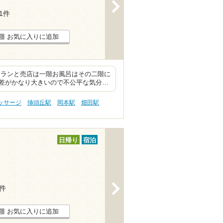
>
11件
お気に入りに追加
トランと売店は一階お風呂はその二階に
差がかなり大きいので不公平な気分…
ッサージ
挿頭丘駅
岡本駅
畑田駅
日帰り
宿泊
>
2件
お気に入りに追加