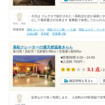
今日は ズムサタで紹介された！高松ぽかぽか温泉にや
心して場所選びが出来ます 食事処で休憩してからの
50代～ 男性
関連情報
高松 カップル
高松 ひとり旅・一人旅
高松 エステ・マッ
仏生山駅
伏石駅
空港通り駅
高松クレーターの湯天然温泉きらら
香川県 / 高松市 /
瓦町駅5.95km
/
空港通り駅845m
■営業時間 6:00～24:00
■入浴料 750円～
3.1 点
/ 
施設情報を見る
近所なので良く利用します。 入浴料がLINE登録で非
～10代 男性