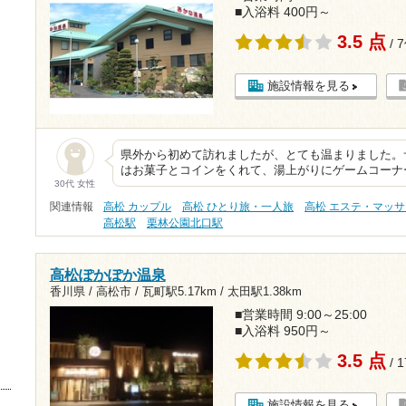
■入浴料 400円～
3.5 点
/ 
施設情報を見る
県外から初めて訪れましたが、とても温まりました。
はお菓子とコインをくれて、湯上がりにゲームコーナ
30代 女性
関連情報
高松 カップル
高松 ひとり旅・一人旅
高松 エステ・マッ
高松駅
栗林公園北口駅
高松ぽかぽか温泉
香川県 / 高松市 /
瓦町駅5.17km
/
太田駅1.38km
■営業時間 9:00～25:00
■入浴料 950円～
3.5 点
/ 
施設情報を見る