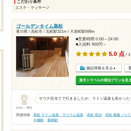
こだわり条件
エステ・マッサージ
ゴールデンタイム高松
香川県 / 高松市 /
瓦町駅321m
/
片原町駅699m
■営業時間 0:00～24:00
■入浴料 900円～
5.0 点
/ 
施設情報を見る
楽天トラベルの宿泊プランを見
サウナ目当てで行きましたが、ラドン温泉も良かった
50代～ 男性
関連情報
高松 ラドン温泉、ラジウム温泉
高松 宿泊
高松 痛風（つ
今橋駅
栗林駅