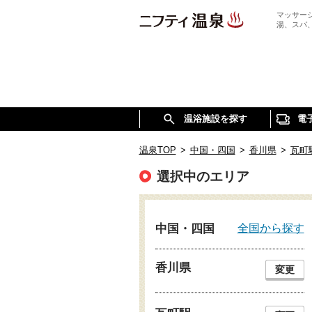
マッサー
湯、スパ
温浴施設を探す
電
温泉TOP
>
中国・四国
>
香川県
>
瓦町
選択中のエリア
全国から探す
中国・四国
香川県
変更