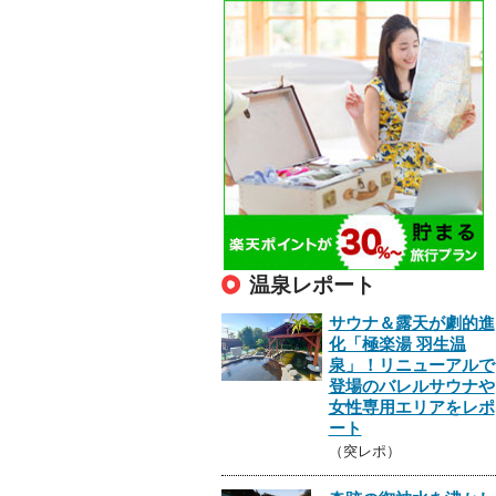
温泉レポート
サウナ＆露天が劇的進
化「極楽湯 羽生温
泉」！リニューアルで
登場のバレルサウナや
女性専用エリアをレポ
ート
（突レポ）