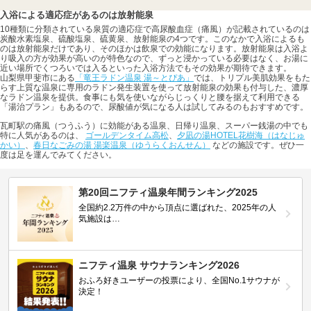
入浴による適応症があるのは放射能泉
10種類に分類されている泉質の適応症で高尿酸血症（痛風）が記載されているのは
炭酸水素塩泉、硫酸塩泉、硫黄泉、放射能泉の4つです。このなかで入浴によるも
のは放射能泉だけであり、そのほかは飲泉での効能になります。放射能泉は入浴よ
り吸入の方が効果が高いのが特色なので、ずっと浸かっている必要はなく、お湯に
近い場所でくつろいでは入るといった入浴方法でもその効果が期待できます。
山梨県甲斐市にある
「竜王ラドン温泉 湯～とぴあ」
では、トリプル美肌効果をもた
らす上質な温泉に専用のラドン発生装置を使って放射能泉の効果も付与した、濃厚
なラドン温泉を提供。食事にも気を使いながらじっくりと腰を据えて利用できる
「湯治プラン」もあるので、尿酸値が気になる人は試してみるのもおすすめです。
瓦町駅の痛風（つうふう）に効能がある温泉、日帰り温泉、スーパー銭湯の中でも
特に人気があるのは、
ゴールデンタイム高松
、
夕凪の湯HOTEL花樹海（はなじゅ
かい）
、
春日なごみの湯 湯楽温泉（ゆうらくおんせん）
などの施設です。ぜひ一
度は足を運んでみてください。
第20回ニフティ温泉年間ランキング2025
全国約2.2万件の中から頂点に選ばれた、2025年の人
気施設は…
ニフティ温泉 サウナランキング2026
おふろ好きユーザーの投票により、全国No.1サウナが
決定！