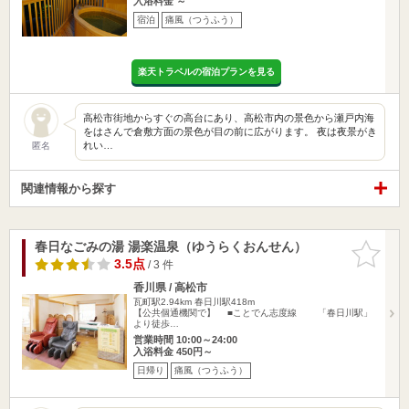
入浴料金 ～
宿泊
痛風（つうふう）
楽天トラベルの宿泊プランを見る
高松市街地からすぐの高台にあり、高松市内の景色から瀬戸内海
をはさんで倉敷方面の景色が目の前に広がります。 夜は夜景がき
れい…
匿名
関連情報から探す
春日なごみの湯 湯楽温泉（ゆうらくおんせん）
お気に入
りに追加
3.5点
/ 3 件
香川県 / 高松市
瓦町駅2.94km
春日川駅418m
【公共個通機関で】 ■ことでん志度線 「春日川駅」
より徒歩…
営業時間 10:00～24:00
入浴料金 450円～
日帰り
痛風（つうふう）