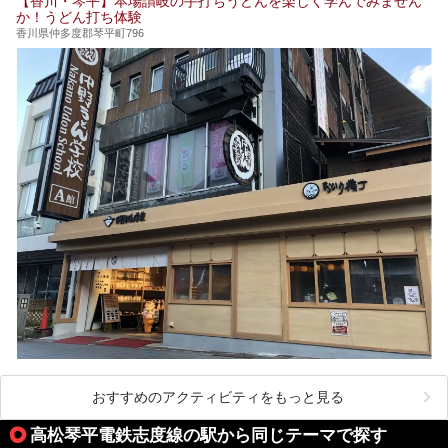
【香川・琴平】本場讃岐の手打ちうどんを楽しく学んでみません
ュー！お楽しみに。
か！うどん打ち体験
香川県仲多度郡琴平町796
おすすめのアクティビティをもっと見る
高松琴平電鉄志度線の駅から同じテーマで探す