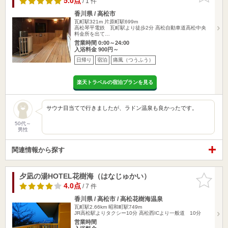
5.0点
/ 1 件
香川県 / 高松市
瓦町駅321m
片原町駅699m
高松琴平電鉄 瓦町駅より徒歩2分 高松自動車道高松中央
料金所を出て…
営業時間 0:00～24:00
入浴料金 900円～
日帰り
宿泊
痛風（つうふう）
楽天トラベルの宿泊プランを見る
サウナ目当てで行きましたが、ラドン温泉も良かったです。
50代～
男性
関連情報から探す
夕凪の湯HOTEL花樹海（はなじゅかい）
お気に入
りに追加
4.0点
/ 7 件
香川県 / 高松市 / 高松花樹海温泉
瓦町駅2.66km
昭和町駅749m
JR高松駅よりタクシー10分 高松西ICより一般道 10分
営業時間