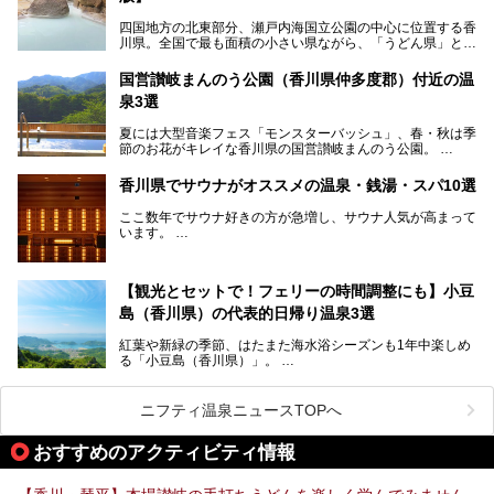
四国地方の北東部分、瀬戸内海国立公園の中心に位置する香
川県。全国で最も面積の小さい県ながら、「うどん県」とも
呼ばれるほどに有名な讃岐うどんをはじめ、小豆島の素麺と
オリーブ、和三盆、製塩や醤油など特産品は実にバラエティ
国営讃岐まんのう公園（香川県仲多度郡）付近の温
豊か。近年は瀬戸内海の島々を舞台にした「瀬戸内国際芸術
泉3選
祭」も開催され、アートの県としても知られています。
今回は、そんな香川県で特におすすめのスーパー銭湯をピッ
夏には大型音楽フェス「モンスターバッシュ」、春・秋は季
クアップしました。気になるスーパー銭湯があったら、ぜひ
節のお花がキレイな香川県の国営讃岐まんのう公園。
訪れてみてください！
四国唯一の国営公園であり、広さは東京ディズニーランド７
香川県でサウナがオススメの温泉・銭湯・スパ10選
個分！（350ha）
ここ数年でサウナ好きの方が急増し、サウナ人気が高まって
園内にはキャンプ場もあり、レンタサイクルで外周をぐるっ
います。
と一周することもできます。
施設ごとにサウナ、水風呂、外気欲と楽しめ、「ととのう」
快感が最高なんです。
今回は四国・香川県でそんな「ととのう」快感を楽しめる施
【観光とセットで！フェリーの時間調整にも】小豆
設を紹介します。
そんな国営讃岐まんのう公園は園内に温泉がありません。
ぜひ香川県に住んでいる方や訪れる予定のある方は、香川の
島（香川県）の代表的日帰り温泉3選
サウナ施設を行ってみましょう！
公園で汗をかいたあとスッキリできる近くの日帰り温泉を3
紅葉や新緑の季節、はたまた海水浴シーズンも1年中楽しめ
つご紹介しますね。
る「小豆島（香川県）」。
1周すると82kmもあることから、西と東・南と北ではまっ
たく風景がちがいます。
ニフティ温泉ニュースTOPへ
この記事では西・東・中間くらいの位置にある、小豆島を代
おすすめのアクティビティ情報
表する３つの大人気温泉をご紹介します。
ご紹介する３つとも露天風呂が存在し、すべてオーシャンビ