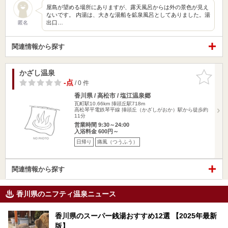
屋島が望める場所にありますが、露天風呂からは外の景色が見え
ないです。 内湯は、大きな湯船を鉱泉風呂としてありました。湯
出口…
匿名
関連情報から探す
かざし温泉
お気に入
りに追加
-点
/ 0 件
香川県 / 高松市 / 塩江温泉郷
瓦町駅10.66km
挿頭丘駅718m
高松琴平電鉄琴平線 挿頭丘（かざしがおか）駅から徒歩約
11分
営業時間 9:30～24:00
入浴料金 600円～
日帰り
痛風（つうふう）
関連情報から探す
香川県のニフティ温泉ニュース
香川県のスーパー銭湯おすすめ12選 【2025年最新
版】