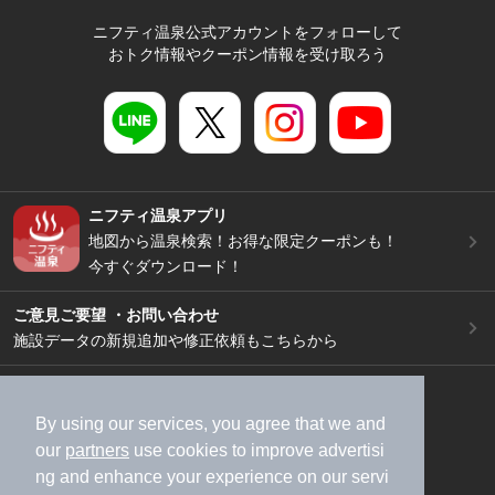
ニフティ温泉公式アカウントをフォローして
おトク情報やクーポン情報を受け取ろう
ニフティ温泉アプリ
地図から温泉検索！お得な限定クーポンも！
今すぐダウンロード！
ご意見ご要望 ・お問い合わせ
施設データの新規追加や修正依頼もこちらから
スマートフォン
/
PC
加盟店募集（資料請求）
広告出稿のご案内
By using our services, you agree that we and
our
partners
use cookies to improve advertisi
利用規約
ライフスタイルMEMBERS+規約
ng and enhance your experience on our servi
特定商取引法に基づく表記
ヘルプ
採用情報