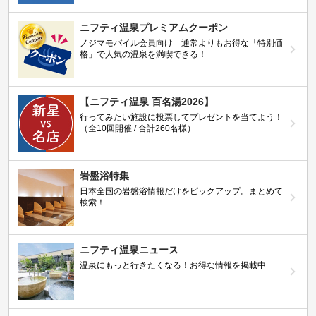
ニフティ温泉プレミアムクーポン
ノジマモバイル会員向け 通常よりもお得な「特別価
格」で人気の温泉を満喫できる！
【ニフティ温泉 百名湯2026】
行ってみたい施設に投票してプレゼントを当てよう！
（全10回開催 / 合計260名様）
岩盤浴特集
日本全国の岩盤浴情報だけをピックアップ。まとめて
検索！
ニフティ温泉ニュース
温泉にもっと行きたくなる！お得な情報を掲載中