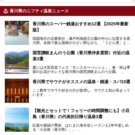
香川県のニフティ温泉ニュース
香川県のスーパー銭湯おすすめ12選 【2025年最新
版】
四国地方の北東部分、瀬戸内海国立公園の中心に位置する香
川県。全国で最も面積の小さい県ながら、「うどん県」とも
呼ばれるほどに有名な讃岐うどんをはじめ、小豆島の素麺と
オリーブ、和三盆、製塩や醤油など特産品は実にバラエティ
国営讃岐まんのう公園（香川県仲多度郡）付近の温
豊か。近年は瀬戸内海の島々を舞台にした「瀬戸内国際芸術
泉3選
祭」も開催され、アートの県としても知られています。
今回は、そんな香川県で特におすすめのスーパー銭湯をピッ
夏には大型音楽フェス「モンスターバッシュ」、春・秋は季
クアップしました。気になるスーパー銭湯があったら、ぜひ
節のお花がキレイな香川県の国営讃岐まんのう公園。
訪れてみてください！
四国唯一の国営公園であり、広さは東京ディズニーランド７
香川県でサウナがオススメの温泉・銭湯・スパ10選
個分！（350ha）
ここ数年でサウナ好きの方が急増し、サウナ人気が高まって
園内にはキャンプ場もあり、レンタサイクルで外周をぐるっ
います。
と一周することもできます。
施設ごとにサウナ、水風呂、外気欲と楽しめ、「ととのう」
快感が最高なんです。
今回は四国・香川県でそんな「ととのう」快感を楽しめる施
【観光とセットで！フェリーの時間調整にも】小豆
設を紹介します。
そんな国営讃岐まんのう公園は園内に温泉がありません。
ぜひ香川県に住んでいる方や訪れる予定のある方は、香川の
島（香川県）の代表的日帰り温泉3選
サウナ施設を行ってみましょう！
公園で汗をかいたあとスッキリできる近くの日帰り温泉を3
紅葉や新緑の季節、はたまた海水浴シーズンも1年中楽しめ
つご紹介しますね。
る「小豆島（香川県）」。