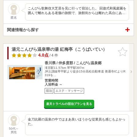
こんぴら歌舞伎大芝居を見に行って宿泊した。 回遊式和風庭園を
囲んで離れもある老舗の旅館で、旅館街からは離れた高台にあ…
匿名
関連情報から探す
湯元こんぴら温泉華の湯 紅梅亭（こうばいてい）
お気に入
りに追加
4.0点
/ 4 件
香川県 / 仲多度郡 / こんぴら温泉郷
滝宮駅11.57km
琴平駅397m
JR土讃線琴平駅より徒歩15分高松自動車道 善通寺ICよりR
319を…
営業時間
入浴料金 ～
宿泊
エステ・マッサージ
楽天トラベルの宿泊プランを見る
金刀比羅の温泉の中ではまあ良いほうかな従業員も感じもよかっ
た。
50代～
男性