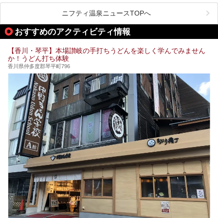
1周すると82kmもあることから、西と東・南と北ではまっ
たく風景がちがいます。
ニフティ温泉ニュースTOPへ
この記事では西・東・中間くらいの位置にある、小豆島を代
おすすめのアクティビティ情報
表する３つの大人気温泉をご紹介します。
ご紹介する３つとも露天風呂が存在し、すべてオーシャンビ
【香川・琴平】本場讃岐の手打ちうどんを楽しく学んでみません
ュー！お楽しみに。
か！うどん打ち体験
香川県仲多度郡琴平町796