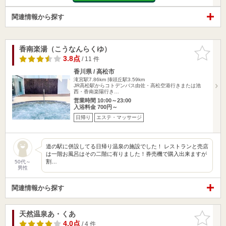
関連情報から探す
香南楽湯（こうなんらくゆ）
お気に入
りに追加
3.8点
/ 11 件
香川県 / 高松市
滝宮駅7.86km
挿頭丘駅3.59km
JR高松駅からコトデンバス由佐・高松空港行きまたは池
西・香南楽陽行き…
営業時間 10:00～23:00
入浴料金 700円～
日帰り
エステ・マッサージ
道の駅に併設してる日帰り温泉の施設でした！ レストランと売店
は一階お風呂はその二階に有りました！券売機で購入出来ますが
割…
50代～
男性
関連情報から探す
天然温泉あ・くあ
お気に入
りに追加
4.0点
/ 4 件