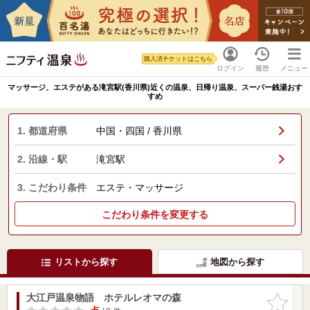
購入済チケットはこちら
ログイン
履歴
メニュー
マッサージ、エステがある滝宮駅(香川県)近くの温泉、日帰り温泉、スーパー銭湯おす
すめ
1. 都道府県
中国・四国 / 香川県
2. 沿線・駅
滝宮駅
3. こだわり条件
エステ・マッサージ
こだわり条件を変更する
リストから探す
地図から探す
大江戸温泉物語 ホテルレオマの森
お気に入
りに追加