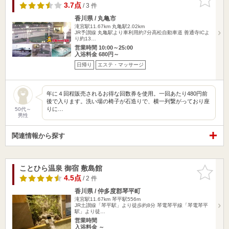
りに追加
3.7点
/ 3 件
香川県 / 丸亀市
滝宮駅11.67km
丸亀駅2.02km
JR予讃線 丸亀駅より車利用約7分高松自動車道 善通寺ICよ
り約13…
営業時間 10:00～25:00
入浴料金 680円～
日帰り
エステ・マッサージ
年に４回程販売されるお得な回数券を使用。一回あたり480円前
後で入ります。洗い場の椅子が石造りで、横一列繋がっており座
りに…
50代～
男性
関連情報から探す
ことひら温泉 御宿 敷島館
お気に入
りに追加
4.5点
/ 2 件
香川県 / 仲多度郡琴平町
滝宮駅11.67km
琴平駅556m
JR土讃線「琴平駅」より徒歩約8分 琴電琴平線「琴電琴平
駅」より徒…
営業時間
入浴料金 ～