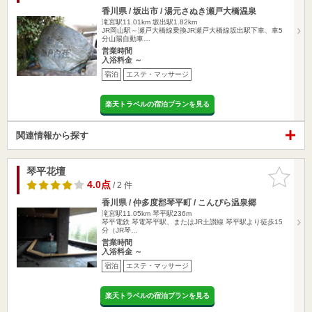
香川県 / 坂出市 / 湯元さぬき瀬戸大橋温泉
滝宮駅11.01km
坂出駅1.82km
JR岡山駅～瀬戸大橋線乗換JR瀬戸大橋線坂出駅下車、車5
分山陽自動車…
営業時間
入浴料金 ～
宿泊
エステ・マッサージ
楽天トラベルの宿泊プランを見る
関連情報から探す
琴平花壇
お気に入
りに追加
4.0点
/ 2 件
香川県 / 仲多度郡琴平町 / こんぴら温泉郷
滝宮駅11.05km
琴平駅236m
琴平電鉄 琴電琴平駅、またはJR土讃線 琴平駅より徒歩15
分（JR琴…
営業時間
入浴料金 ～
宿泊
エステ・マッサージ
楽天トラベルの宿泊プランを見る