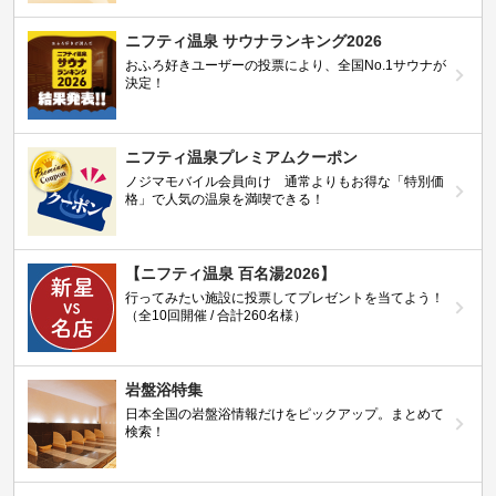
ニフティ温泉 サウナランキング2026
おふろ好きユーザーの投票により、全国No.1サウナが
決定！
ニフティ温泉プレミアムクーポン
ノジマモバイル会員向け 通常よりもお得な「特別価
格」で人気の温泉を満喫できる！
【ニフティ温泉 百名湯2026】
行ってみたい施設に投票してプレゼントを当てよう！
（全10回開催 / 合計260名様）
岩盤浴特集
日本全国の岩盤浴情報だけをピックアップ。まとめて
検索！