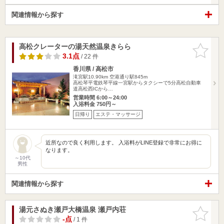
関連情報から探す
高松クレーターの湯天然温泉きらら
お気に入
りに追加
3.1点
/ 22 件
香川県 / 高松市
滝宮駅10.90km
空港通り駅845m
高松琴平電鉄琴平線一宮駅からタクシーで5分高松自動車
道高松西ICから…
営業時間 6:00～24:00
入浴料金 750円～
日帰り
エステ・マッサージ
近所なので良く利用します。 入浴料がLINE登録で非常にお得に
なります。
～10代
男性
関連情報から探す
湯元さぬき瀬戸大橋温泉 瀬戸内荘
お気に入
りに追加
-点
/ 1 件