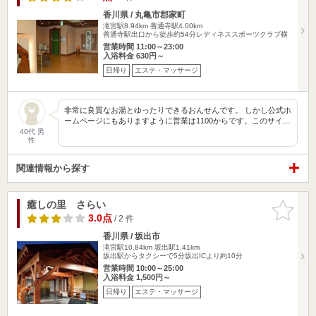
香川県 / 丸亀市郡家町
滝宮駅8.94km
善通寺駅4.00km
善通寺駅出口から徒歩約54分レディネススポーツクラブ横
営業時間 11:00～23:00
入浴料金 630円～
日帰り
エステ・マッサージ
非常に良質なお湯とゆったりできるおんせんです。 しかし公式ホ
ームページにもありますように営業は1100からです。このサイ…
40代 男
性
関連情報から探す
癒しの里 さらい
お気に入
りに追加
3.0点
/ 2 件
香川県 / 坂出市
滝宮駅10.84km
坂出駅1.41km
坂出駅からタクシーで5分坂出ICより約10分
営業時間 10:00～25:00
入浴料金 1,500円～
日帰り
エステ・マッサージ