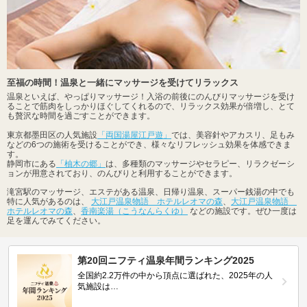
至福の時間！温泉と一緒にマッサージを受けてリラックス
温泉といえば、やっぱりマッサージ！入浴の前後にのんびりマッサージを受け
ることで筋肉をしっかりほぐしてくれるので、リラックス効果が倍増し、とて
も贅沢な時間を過ごすことができます。
東京都墨田区の人気施設
「両国湯屋江戸遊」
では、美容針やアカスリ、足もみ
などの6つの施術を受けることができ、様々なリフレッシュ効果を体感できま
す。
静岡市にある
「柚木の郷」
は、多種類のマッサージやセラピー、リラクゼーシ
ョンが用意されており、のんびりと利用することができます。
滝宮駅のマッサージ、エステがある温泉、日帰り温泉、スーパー銭湯の中でも
特に人気があるのは、
大江戸温泉物語 ホテルレオマの森
、
大江戸温泉物語
ホテルレオマの森
、
香南楽湯（こうなんらくゆ）
などの施設です。ぜひ一度は
足を運んでみてください。
第20回ニフティ温泉年間ランキング2025
全国約2.2万件の中から頂点に選ばれた、2025年の人
気施設は…