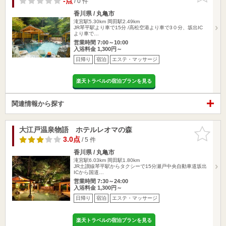
-点
/ 0 件
香川県 / 丸亀市
滝宮駅5.30km
岡田駅2.49km
JR琴平駅より車で15分 /高松空港より車で3０分、坂出IC
より車で…
営業時間 7:00～10:00
入浴料金 1,300円～
日帰り
宿泊
エステ・マッサージ
楽天トラベルの宿泊プランを見る
関連情報から探す
大江戸温泉物語 ホテルレオマの森
お気に入
りに追加
3.0点
/ 5 件
香川県 / 丸亀市
滝宮駅6.03km
岡田駅1.80km
JR土讃線琴平駅からタクシーで15分瀬戸中央自動車道坂出
ICから国道…
営業時間 7:30～24:00
入浴料金 1,300円～
日帰り
宿泊
エステ・マッサージ
楽天トラベルの宿泊プランを見る