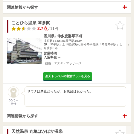
関連情報から探す
ことひら温泉 琴参閣
お気に入
りに追加
2.7点
/ 11 件
香川県 / 仲多度郡琴平町
滝宮駅11.66km
琴平駅463m
JR「琴平駅」より徒歩5分､高松琴平電鉄「琴電琴平駅」よ
り徒歩3分､…
営業時間
入浴料金 ～
宿泊
エステ・マッサージ
楽天トラベルの宿泊プランを見る
サウナは禁止だったが、お風呂は良かった。
50代～
男性
関連情報から探す
天然温泉 丸亀ぽかぽか温泉
お気に入