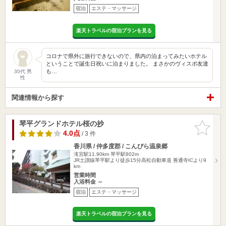
宿泊
エステ・マッサージ
楽天トラベルの宿泊プランを見る
コロナで県外に旅行できないので、県内の泊まってみたいホテル
ということで誕生日祝いに泊まりました。 まさかのヴィスポ友達
も…
30代 男
性
関連情報から探す
琴平グランドホテル桜の抄
お気に入
りに追加
4.0点
/ 3 件
香川県 / 仲多度郡 / こんぴら温泉郷
滝宮駅11.90km
琴平駅802m
JR土讃線琴平駅より徒歩15分高松自動車道 善通寺ICより9
km
営業時間
入浴料金 ～
宿泊
エステ・マッサージ
楽天トラベルの宿泊プランを見る