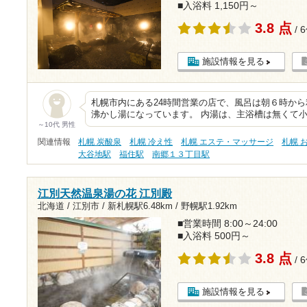
■入浴料 1,150円～
3.8 点
/ 
施設情報を見る
札幌市内にある24時間営業の店で、風呂は朝６時か
沸かし湯になっています。 内湯は、主浴槽は無くて
～10代 男性
関連情報
札幌 炭酸泉
札幌 冷え性
札幌 エステ・マッサージ
札幌 
大谷地駅
福住駅
南郷１３丁目駅
江別天然温泉湯の花 江別殿
北海道 / 江別市 /
新札幌駅6.48km
/
野幌駅1.92km
■営業時間 8:00～24:00
■入浴料 500円～
3.8 点
/ 
施設情報を見る