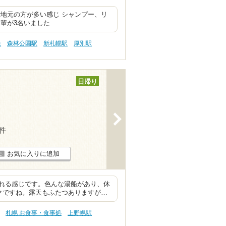
地元の方が多い感じ シャンプー、リ
輩が3名いました
性
森林公園駅
新札幌駅
厚別駅
日帰り
>
5件
お気に入りに追加
られる感じです。色んな湯船があり、休
クですね。露天もふたつありますが…
札幌 お食事・食事処
上野幌駅