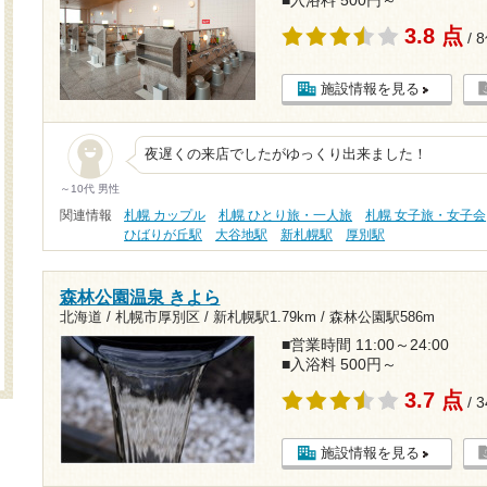
3.8 点
/ 
施設情報を見る
夜遅くの来店でしたがゆっくり出来ました！
～10代 男性
関連情報
札幌 カップル
札幌 ひとり旅・一人旅
札幌 女子旅・女子会
ひばりが丘駅
大谷地駅
新札幌駅
厚別駅
森林公園温泉 きよら
北海道 / 札幌市厚別区 /
新札幌駅1.79km
/
森林公園駅586m
■営業時間 11:00～24:00
■入浴料 500円～
3.7 点
/ 
施設情報を見る