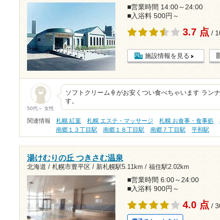
■営業時間 14:00～24:00
■入浴料 500円～
3.7 点
/ 
施設情報を見る
ソフトクリーム🍦がお安くつい食べちゃいます ランナー
す。
50代～ 女性
関連情報
札幌 紅葉
札幌 エステ・マッサージ
札幌 お食事・食事処
南郷１３丁目駅
南郷１８丁目駅
南郷７丁目駅
平和駅
湯けむりの丘 つきさむ温泉
北海道 / 札幌市豊平区 /
新札幌駅5.11km
/
福住駅2.02km
■営業時間 6:00～24:00
■入浴料 900円～
4.0 点
/ 