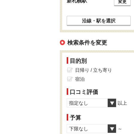
新札幌駅
変更
沿線・駅を選択
検索条件を変更
目的別
日帰り / 立ち寄り
宿泊
口コミ評価
指定なし
以上
予算
下限なし
～