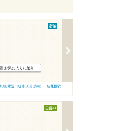
宿泊
>
お気に入りに追加
札幌 駅近（徒歩10分以内）
新札幌駅
日帰り