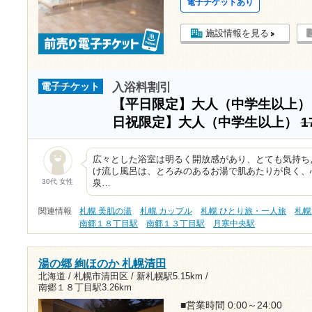
電子チケットあり
施設情報を見る
入浴料割引
電子チケット
【平日限定】大人（中学生以上
日祝限定】大人（中学生以上）
1
広々とした浴室は明るく開放感があり、とても気持ち
け流し風呂は、とろみのあるお湯で肌あたりが良く、
30代 女性
泉…
関連情報
札幌 美肌の湯
札幌 カップル
札幌 ひとり旅・一人旅
札幌
南郷１８丁目駅
南郷１３丁目駅
月寒中央駅
湯の郷 絢ほのか 札幌清田
北海道 / 札幌市清田区 /
新札幌駅5.15km
/
南郷１８丁目駅3.26km
■営業時間 0:00～24:00