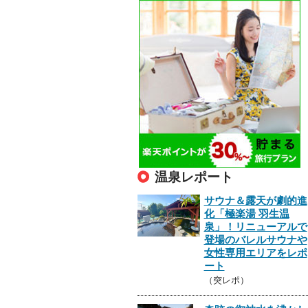
温泉レポート
サウナ＆露天が劇的進
化「極楽湯 羽生温
泉」！リニューアルで
登場のバレルサウナや
女性専用エリアをレポ
ート
（突レポ）