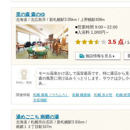
里の森 森のゆ
北海道 / 北広島市 /
新札幌駅3.05km
/
上野幌駅438m
■営業時間 9:00～22:00
■入浴料 1,000円～
3.5 点
/ 
施設情報を見る
モール温泉かけ流しで温室最高です。特に露店から見
森の風景に溶け込みうっとりします。サウナは少し小
50代～ 男性
あ…
関連情報
札幌 痛風（つうふう）
札幌 糖尿病
札幌 冷え性
札幌 絶
大谷地駅
湯めごこち 南郷の湯
北海道 / 札幌市白石区 /
新札幌駅3.91km
/
南郷１３丁目駅167m