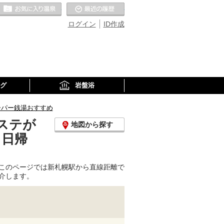
お気に入りの温泉
最近の履歴
ログイン
ID作成
グ
岩盤浴
ーパー銭湯おすすめ
ステが
地図から探す
、日帰
このページでは新札幌駅から直線距離で
介します。