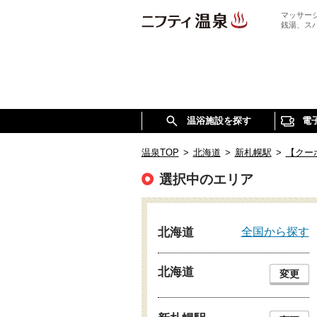
マッサー
銭湯、ス
温浴施設を探す
電
温泉TOP
>
北海道
>
新札幌駅
>
【クー
選択中のエリア
全国から探す
北海道
北海道
変更