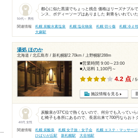
都心に似た黒湯でちょっと残念 価格はリーズナブルで
ンス、ボディーソープはありました 刺青をいれていた
50代～ 男性
関連情報
札幌 炭酸水素塩泉
札幌 塩化物泉
札幌 切り傷
札幌 冷え
大麻駅
湯処 ほのか
北海道 / 北広島市 /
新札幌駅2.70km
/
上野幌駅288m
■営業時間 9:00～23:00
■入浴料 1,100円～
4.2 点
/ 
施設情報を見る
炭酸泉が37℃位で熱くないので、何分でも入ってい
む椅子も各所にあるので、長居出来て700円ならおト
40代 女性
関連情報
札幌 炭酸泉
札幌 女子旅・女子会
札幌 エステ・マッサージ
ひばりが丘駅
新札幌駅
大谷地駅