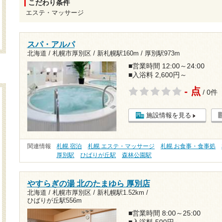
こだわり条件
エステ・マッサージ
スパ・アルパ
北海道 / 札幌市厚別区 /
新札幌駅160m
/
厚別駅973m
■営業時間 12:00～24:00
■入浴料 2,600円～
- 点
/ 0件
施設情報を見る
関連情報
札幌 宿泊
札幌 エステ・マッサージ
札幌 お食事・食事処
厚別駅
ひばりが丘駅
森林公園駅
やすらぎの湯 北のたまゆら 厚別店
北海道 / 札幌市厚別区 /
新札幌駅1.52km
/
ひばりが丘駅556m
■営業時間 8:00～25:00
■入浴料 500円～