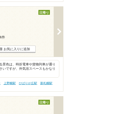
日帰り
>
14件
お気に入りに追加
る景色は、時折電車や貨物列車が通り
さいですが、外気浴スペースもかなり
景
上野幌駅
ひばりが丘駅
新札幌駅
日帰り