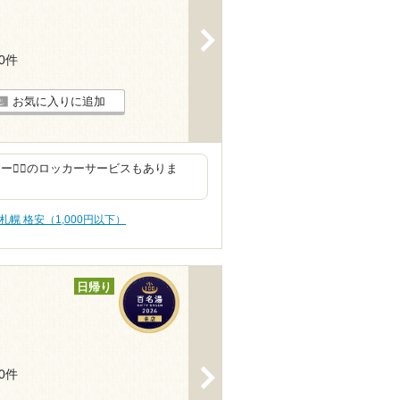
>
10件
お気に入りに追加
🏃‍♀️のロッカーサービスもありま
札幌 格安（1,000円以下）
日帰り
>
30件