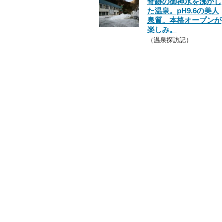
奇跡の御神水を沸かし
た温泉。pH9.6の美人
泉質。本格オープンが
楽しみ。
（温泉探訪記）