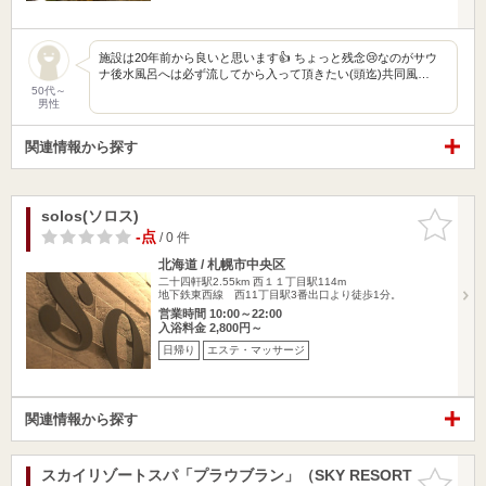
施設は20年前から良いと思います👍 ちょっと残念😢なのがサウ
ナ後水風呂へは必ず流してから入って頂きたい(頭迄)共同風…
50代～
男性
関連情報から探す
solos(ソロス)
お気に入
りに追加
-点
/ 0 件
北海道 / 札幌市中央区
二十四軒駅2.55km
西１１丁目駅114m
地下鉄東西線 西11丁目駅3番出口より徒歩1分。
営業時間 10:00～22:00
入浴料金 2,800円～
日帰り
エステ・マッサージ
関連情報から探す
スカイリゾートスパ「プラウブラン」（SKY RESORT
お気に入