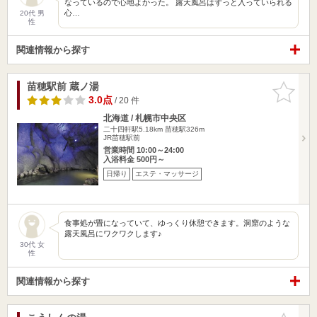
なっているので心地よかった。 露天風呂はずっと入っていられる
心…
20代 男
性
関連情報から探す
苗穂駅前 蔵ノ湯
お気に入
りに追加
3.0点
/ 20 件
北海道 / 札幌市中央区
二十四軒駅5.18km
苗穂駅326m
JR苗穂駅前
営業時間 10:00～24:00
入浴料金 500円～
日帰り
エステ・マッサージ
食事処が畳になっていて、ゆっくり休憩できます。洞窟のような
露天風呂にワクワクします♪
30代 女
性
関連情報から探す