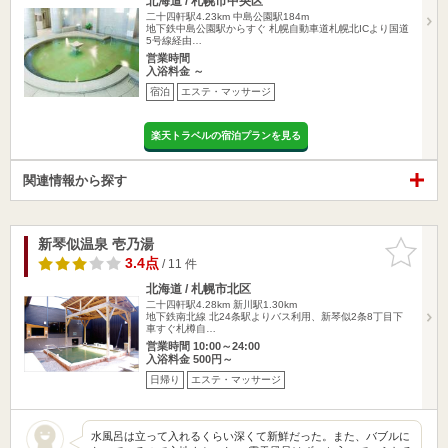
北海道 / 札幌市中央区
二十四軒駅4.23km
中島公園駅184m
地下鉄中島公園駅からすぐ 札幌自動車道札幌北ICより国道
5号線経由…
営業時間
入浴料金 ～
宿泊
エステ・マッサージ
楽天トラベルの宿泊プランを見る
関連情報から探す
新琴似温泉 壱乃湯
お気に入
りに追加
3.4点
/ 11 件
北海道 / 札幌市北区
二十四軒駅4.28km
新川駅1.30km
地下鉄南北線 北24条駅よりバス利用、新琴似2条8丁目下
車すぐ札樽自…
営業時間 10:00～24:00
入浴料金 500円～
日帰り
エステ・マッサージ
水風呂は立って入れるくらい深くて新鮮だった。また、バブルに