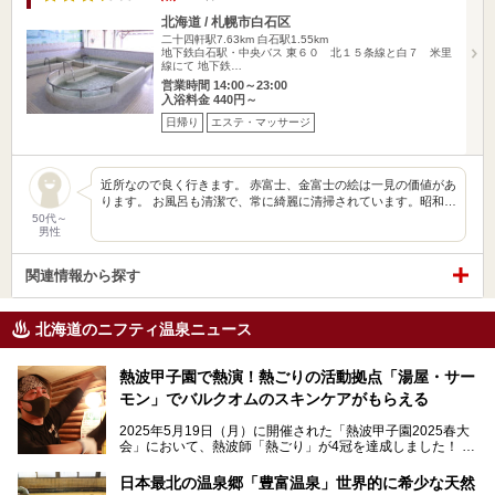
北海道 / 札幌市白石区
二十四軒駅7.63km
白石駅1.55km
地下鉄白石駅・中央バス 東６０ 北１５条線と白７ 米里
線にて 地下鉄…
営業時間 14:00～23:00
入浴料金 440円～
日帰り
エステ・マッサージ
近所なので良く行きます。 赤富士、金富士の絵は一見の価値があ
ります。 お風呂も清潔で、常に綺麗に清掃されています。昭和…
50代～
男性
関連情報から探す
北海道のニフティ温泉ニュース
熱波甲子園で熱演！熱ごりの活動拠点「湯屋・サー
モン」でバルクオムのスキンケアがもらえる
2025年5月19日（月）に開催された「熱波甲子園2025春大
会」において、熱波師「熱ごり」が4冠を達成しました！
このたび、バルクオム賞の受賞を記念して、熱ごりさんの活
動拠点である北海道の銭湯「湯屋・サーモン」にて、メンズ
日本最北の温泉郷「豊富温泉」世界的に希少な天然
スキンケアブランド バルクオムの「ONE DAY KIT」を数量