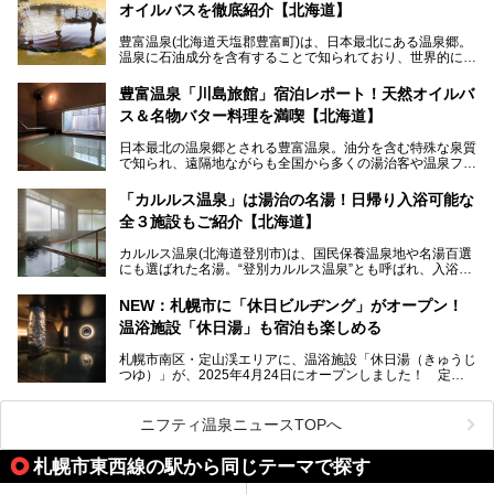
オイルバスを徹底紹介【北海道】
限定でプレゼントいたします。
老若男女問わず、多くの方にご体験いただける製品ですの
豊富温泉(北海道天塩郡豊富町)は、日本最北にある温泉郷。
で、ぜひお試しください。※6月13日配布開始、なくなり次
温泉に石油成分を含有することで知られており、世界的にも
第終了
大変希少な泉質です。また、油分が乾癬やアトピー性皮膚炎
に特効があると言われ、遠隔地ながらも全国から湯治・療養
───
豊富温泉「川島旅館」宿泊レポート！天然オイルバ
目的で多くの人々が訪れます。
提供元：株式会社バルクオム【PR】
ス＆名物バター料理を満喫【北海道】
この記事は株式会社バルクオム商品のPR記事です。
今回、四半世紀以上に渡り全国の温泉を巡り続ける筆者が現
日本最北の温泉郷とされる豊富温泉。油分を含む特殊な泉質
地体験し、独自の視点で豊富温泉の“天然オイルバス”をレポ
で知られ、遠隔地ながらも全国から多くの湯治客や温泉ファ
ート。温泉地概要や日帰り入浴施設をはじめ、宿泊施設・ア
ンが訪れる地です。
クセスまで徹底紹介します！
「カルルス温泉」は湯治の名湯！日帰り入浴可能な
「川島旅館」は、豊富温泉の開湯当初から営業する老舗旅
全３施設もご紹介【北海道】
館。とりわけ温泉の良さと名物のバター料理に定評があり、
口コミの評判も非常に高い宿。今回は筆者自ら宿泊し、自慢
カルルス温泉(北海道登別市)は、国民保養温泉地や名湯百選
の温泉や料理をはじめ、パブリックスペース・客室など宿の
にも選ばれた名湯。“登別カルルス温泉”とも呼ばれ、入浴剤
全貌を徹底的にご紹介します！
としてその名を聞いたことがある方も多いでしょう。観光色
豊かな登別温泉とは対照的な存在で、今も湯治場的な要素が
NEW：札幌市に「休日ビルヂング」がオープン！
残る閑静な温泉地です。
温浴施設「休日湯」も宿泊も楽しめる
今回、四半世紀以上に渡り全国の温泉を巡り続ける筆者が現
札幌市南区・定山渓エリアに、温浴施設「休日湯（きゅうじ
地体験し、カルルス温泉をご紹介。温泉地の概要や泉質解説
つゆ）」が、2025年4月24日にオープンしました！ 定山
をはじめ、日帰り入浴可能な全３施設の紹介・周辺観光・ア
渓の新たなランドマーク「休日ビルヂング」として誕生した
クセスまで徹底紹介します！
この施設は、温泉・サウナの「休日湯」・ラウンジの「THE
LOUNGE DAYOF」・グルメ「休日洋麺店」・ホテル「エク
ニフティ温泉ニュースTOPへ
スクラメーションホテル」で構成された、まさに大人の癒し
空間。
札幌市東西線の駅から同じテーマで探す
今回は、そんな「休日ビルヂング」の魅力を5つのポイント