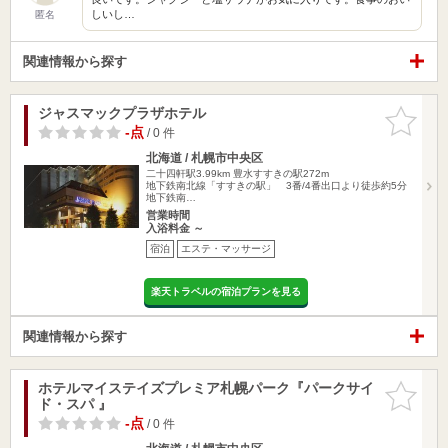
しいし…
匿名
関連情報から探す
ジャスマックプラザホテル
お気に入
りに追加
-点
/ 0 件
北海道 / 札幌市中央区
二十四軒駅3.99km
豊水すすきの駅272m
地下鉄南北線「すすきの駅」 3番/4番出口より徒歩約5分
地下鉄南…
営業時間
入浴料金 ～
宿泊
エステ・マッサージ
楽天トラベルの宿泊プランを見る
関連情報から探す
ホテルマイステイズプレミア札幌パーク『パークサイ
お気に入
ド・スパ 』
りに追加
-点
/ 0 件