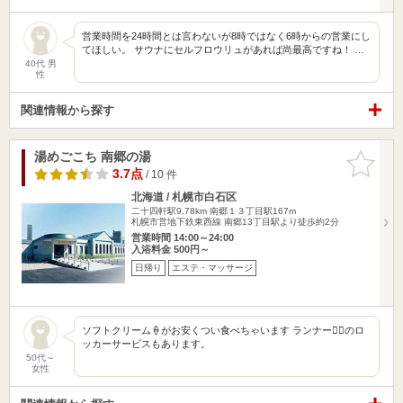
営業時間を24時間とは言わないが8時ではなく6時からの営業にし
てほしい。 サウナにセルフロウリュがあれば尚最高ですね！ …
40代 男
性
関連情報から探す
湯めごこち 南郷の湯
お気に入
りに追加
3.7点
/ 10 件
北海道 / 札幌市白石区
二十四軒駅9.78km
南郷１３丁目駅167m
札幌市営地下鉄東西線 南郷13丁目駅より徒歩約2分
営業時間 14:00～24:00
入浴料金 500円～
日帰り
エステ・マッサージ
ソフトクリーム🍦がお安くつい食べちゃいます ランナー🏃‍♀️のロ
ッカーサービスもあります。
50代～
女性