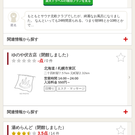
楽天トラベルの宿泊プランを見る
もともとサウナ北欧クラブでしたが、綺麗なお風呂になりまし
た。 なんといっても24時間居られる。つまり朝9時とか10時とか
で…
匿名
関連情報から探す
ゆのや伏古店（閉館しました）
お気に入
りに追加
-点
/ 0 件
北海道 / 札幌市東区
二十四軒駅7.57km
元町駅2.32km
営業時間 14:00～24:00
入浴料金 550円～
日帰り
エステ・マッサージ
関連情報から探す
湯めらんど（閉館しました）
お気に入
りに追加
3.5点
/ 14 件