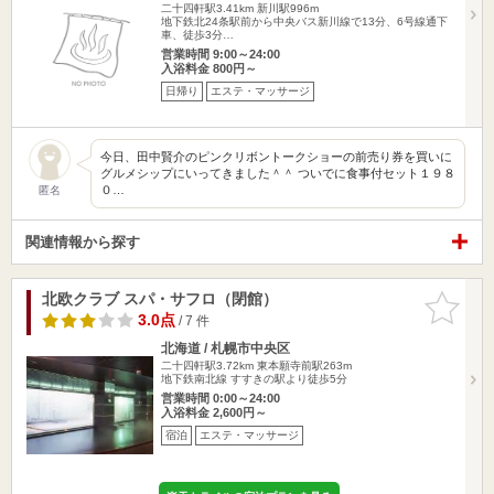
二十四軒駅3.41km
新川駅996m
地下鉄北24条駅前から中央バス新川線で13分、6号線通下
車、徒歩3分…
営業時間 9:00～24:00
入浴料金 800円～
日帰り
エステ・マッサージ
今日、田中賢介のピンクリボントークショーの前売り券を買いに
グルメシップにいってきました＾＾ ついでに食事付セット１９８
０…
匿名
関連情報から探す
北欧クラブ スパ・サフロ（閉館）
お気に入
りに追加
3.0点
/ 7 件
北海道 / 札幌市中央区
二十四軒駅3.72km
東本願寺前駅263m
地下鉄南北線 すすきの駅より徒歩5分
営業時間 0:00～24:00
入浴料金 2,600円～
宿泊
エステ・マッサージ