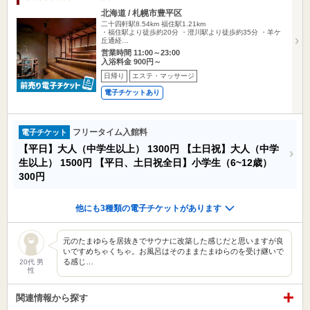
北海道 / 札幌市豊平区
二十四軒駅8.54km
福住駅1.21km
・福住駅より徒歩約20分 ・澄川駅より徒歩約35分 ・羊ケ
丘通経…
営業時間 11:00～23:00
入浴料金 900円～
日帰り
エステ・マッサージ
電子チケットあり
フリータイム入館料
電子チケット
【平日】大人（中学生以上）
1300円
【土日祝】大人（中学
生以上）
1500円
【平日、土日祝全日】小学生（6~12歳）
300円
他にも3種類の電子チケットがあります
元のたまゆらを居抜きでサウナに改築した感じだと思いますが良
いですめちゃくちゃ。お風呂はそのままたまゆらのを受け継いで
る感じ…
20代 男
性
関連情報から探す