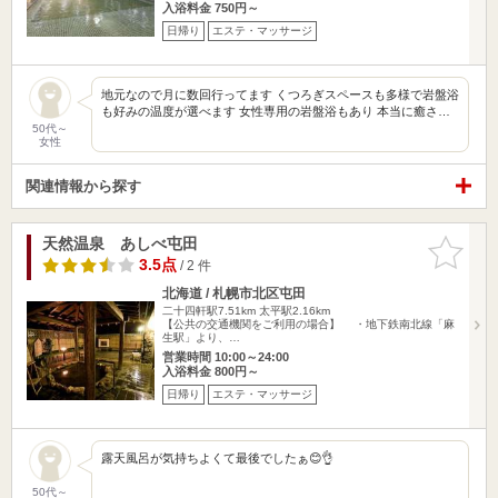
入浴料金 750円～
日帰り
エステ・マッサージ
地元なので月に数回行ってます くつろぎスペースも多様で岩盤浴
も好みの温度が選べます 女性専用の岩盤浴もあり 本当に癒さ…
50代～
女性
関連情報から探す
天然温泉 あしべ屯田
お気に入
りに追加
3.5点
/ 2 件
北海道 / 札幌市北区屯田
二十四軒駅7.51km
太平駅2.16km
【公共の交通機関をご利用の場合】 ・地下鉄南北線「麻
生駅」より、…
営業時間 10:00～24:00
入浴料金 800円～
日帰り
エステ・マッサージ
露天風呂が気持ちよくて最後でしたぁ😊👌
50代～