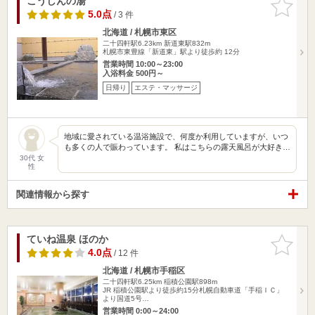
こうしんの湯
お気に入
りに追加
5.0点
/ 3 件
北海道 / 札幌市東区
二十四軒駅6.23km
新道東駅832m
札幌市東豊線「新道東」駅より徒歩約 12分
営業時間 10:00～23:00
入浴料金 500円～
日帰り
エステ・マッサージ
地域に愛されている温浴施設で、何度か利用していますが、いつ
も多くの人で賑わっています。 私はこちらの露天風呂が大好き…
30代 女
性
関連情報から探す
ていね温泉 ほのか
お気に入
りに追加
4.0点
/ 12 件
北海道 / 札幌市手稲区
二十四軒駅6.25km
稲積公園駅898m
JR 稲積公園駅より徒歩約15分札幌自動車道「手稲ＩＣ」
より国道5号…
営業時間 0:00～24:00