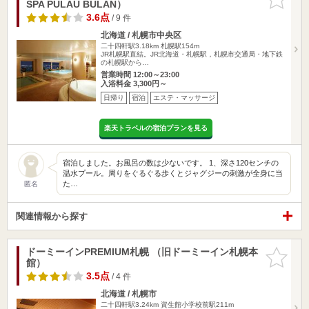
SPA PULAU BULAN）
りに追加
3.6点
/ 9 件
北海道 / 札幌市中央区
二十四軒駅3.18km
札幌駅154m
JR札幌駅直結。JR北海道・札幌駅，札幌市交通局・地下鉄
の札幌駅から…
営業時間 12:00～23:00
入浴料金 3,300円～
日帰り
宿泊
エステ・マッサージ
楽天トラベルの宿泊プランを見る
宿泊しました。お風呂の数は少ないです。 1、深さ120センチの
温水プール。周りをぐるぐる歩くとジャグジーの刺激が全身に当
た…
匿名
関連情報から探す
ドーミーインPREMIUM札幌 （旧ドーミーイン札幌本
お気に入
館）
りに追加
3.5点
/ 4 件
北海道 / 札幌市
二十四軒駅3.24km
資生館小学校前駅211m