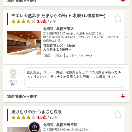
関連情報から探す
モエレ天然温泉 たまゆらの杜(旧:札幌ﾓｴﾚ健康ｾﾝﾀｰ)
お気に入
りに追加
3.8点
/ 8 件
北海道 / 札幌市東区
二十四軒駅10.35km
あいの里教育大駅3.51km
地下鉄南北線北34条駅より中央バス【東76番】丘珠北34
条線モエレ団…
営業時間 6:00～25:00
入浴料金 1,400円～
日帰り
宿泊
エステ・マッサージ
露天風呂、ジェット風呂、電気風呂など７つのお風呂があってゆ
っくり入れた。 サウナや岩盤浴もあり汗出しには最高でした。
…
50代～
男性
関連情報から探す
湯けむりの丘 つきさむ温泉
お気に入
りに追加
4.0点
/ 30 件
北海道 / 札幌市豊平区
二十四軒駅11.05km
福住駅2.02km