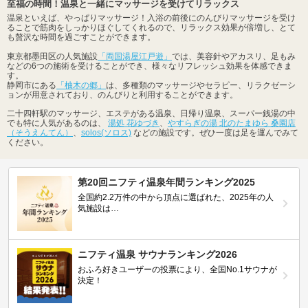
至福の時間！温泉と一緒にマッサージを受けてリラックス
温泉といえば、やっぱりマッサージ！入浴の前後にのんびりマッサージを受け
ることで筋肉をしっかりほぐしてくれるので、リラックス効果が倍増し、とて
も贅沢な時間を過ごすことができます。
東京都墨田区の人気施設
「両国湯屋江戸遊」
では、美容針やアカスリ、足もみ
などの6つの施術を受けることができ、様々なリフレッシュ効果を体感できま
す。
静岡市にある
「柚木の郷」
は、多種類のマッサージやセラピー、リラクゼーシ
ョンが用意されており、のんびりと利用することができます。
二十四軒駅のマッサージ、エステがある温泉、日帰り温泉、スーパー銭湯の中
でも特に人気があるのは、
湯処 花ゆづき
、
やすらぎの湯 北のたまゆら 桑園店
（そうえんてん）
、
solos(ソロス)
などの施設です。ぜひ一度は足を運んでみて
ください。
第20回ニフティ温泉年間ランキング2025
全国約2.2万件の中から頂点に選ばれた、2025年の人
気施設は…
ニフティ温泉 サウナランキング2026
おふろ好きユーザーの投票により、全国No.1サウナが
決定！