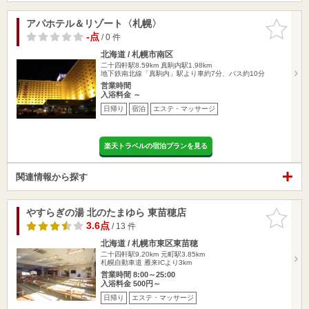
アパホテル＆リゾート〈札幌〉
お気に入
りに追加
-点
/ 0 件
北海道 / 札幌市南区
二十四軒駅8.59km
真駒内駅1.98km
地下鉄南北線「真駒内」駅より車約7分、バス約10分
営業時間
入浴料金 ～
日帰り
宿泊
エステ・マッサージ
楽天トラベルの宿泊プランを見る
関連情報から探す
やすらぎの湯 北のたまゆら 東苗穂店
お気に入
りに追加
3.6点
/ 13 件
北海道 / 札幌市東区東苗穂
二十四軒駅9.20km
元町駅3.85km
札幌自動車道 雁来ICより3km
営業時間 8:00～25:00
入浴料金 500円～
日帰り
エステ・マッサージ