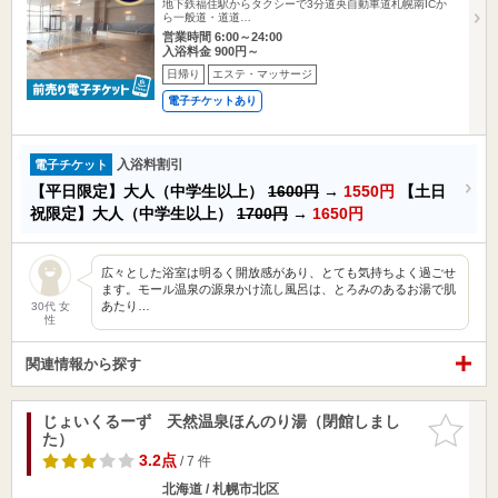
地下鉄福住駅からタクシーで3分道央自動車道札幌南ICか
ら一般道・道道…
営業時間 6:00～24:00
入浴料金 900円～
日帰り
エステ・マッサージ
電子チケットあり
入浴料割引
電子チケット
【平日限定】大人（中学生以上）
1600円
→
1550円
【土日
祝限定】大人（中学生以上）
1700円
→
1650円
広々とした浴室は明るく開放感があり、とても気持ちよく過ごせ
ます。モール温泉の源泉かけ流し風呂は、とろみのあるお湯で肌
あたり…
30代 女
性
関連情報から探す
じょいくるーず 天然温泉ほんのり湯（閉館しまし
お気に入
た）
りに追加
3.2点
/ 7 件
北海道 / 札幌市北区