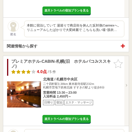
楽天トラベルの宿泊プランを見る
本館に宿泊していて 湯巡りで商店街を挟んだ反対側のannexへ。
リニューアルしたばかりで大変綺麗で こちらも洗い場･脱衣…
匿名
関連情報から探す
プレミアホテル-CABIN-札幌(旧 ホテルパコJrススキ
お気に入
ノ)
りに追加
4.0点
/ 5 件
北海道 / 札幌市中央区
二十四軒駅3.38km
東本願寺前駅232m
札幌市営地下鉄南北線 すすきの駅より徒歩8分
営業時間 13:30～23:00
入浴料金 2,450円～
日帰り
宿泊
エステ・マッサージ
楽天トラベルの宿泊プランを見る