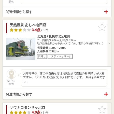
男性
関連情報から探す
天然温泉 あしべ屯田店
お気に入
りに追加
3.4点
/ 8 件
北海道 / 札幌市北区屯田
二十四軒駅7.63km
太平駅2.21km
地下鉄麻生駅から中央バスで15分、屯田小学校前下車すぐ
営業時間 10:00～24:00
入浴料金 750円～
日帰り
エステ・マッサージ
お年寄りや、体の不自由な方はお風呂まで階段の昇り降りが大変
ですが、それ以外は完璧だと個人的に思います。 風呂も温泉です
し…
50代～
男性
関連情報から探す
サウナコタンサッポロ
お気に入
りに追加
4.0点
/ 2 件