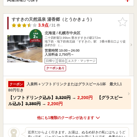
すすきの天然温泉 湯香郷（とうかきょう）
お気に入
りに追加
3.9点
/ 31 件
北海道 / 札幌市中央区
二十四軒駅3.99km
豊水すすきの駅272m
地下鉄・地下鉄南北線「すすきの」駅 3番/4番出口より徒
歩約5分 （…
営業時間 10:00～24:00
入浴料金 2,750円～
日帰り
宿泊
エステ・マッサージ
クーポンあり
入泉料＋ソフトドリンクまたはグラスビール1杯 最大1,1
クーポン
80円引き
【ソフトドリンク込み】
3,320円
→
2,200円
【グラスビー
ル込み】
3,380円
→
2,200円
他にも1種類のクーポンがあります
近所だからよく行きます。お湯は、ぬるめ好きの私にはちょうど
良いです。ジャグジーと塩サウナがお気に入りです。食事のおい