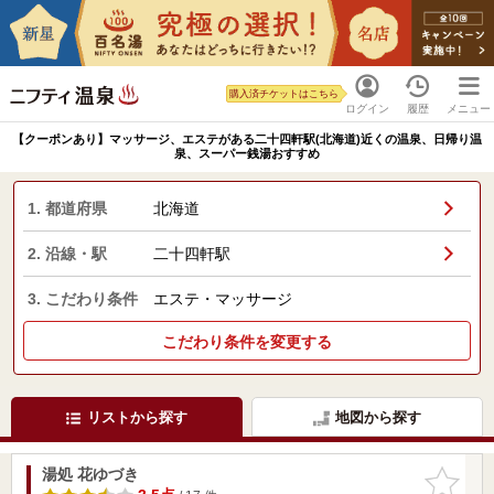
購入済チケットはこちら
ログイン
履歴
メニュー
【クーポンあり】マッサージ、エステがある二十四軒駅(北海道)近くの温泉、日帰り温
泉、スーパー銭湯おすすめ
1. 都道府県
北海道
2. 沿線・駅
二十四軒駅
3. こだわり条件
エステ・マッサージ
こだわり条件を変更する
リストから探す
地図から探す
湯処 花ゆづき
お気に入
りに追加