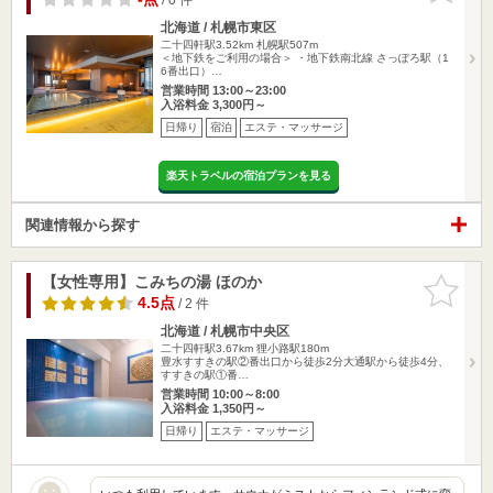
北海道 / 札幌市東区
二十四軒駅3.52km
札幌駅507m
＜地下鉄をご利用の場合＞ ・地下鉄南北線 さっぽろ駅（1
6番出口）…
営業時間 13:00～23:00
入浴料金 3,300円～
日帰り
宿泊
エステ・マッサージ
楽天トラベルの宿泊プランを見る
関連情報から探す
【女性専用】こみちの湯 ほのか
お気に入
りに追加
4.5点
/ 2 件
北海道 / 札幌市中央区
二十四軒駅3.67km
狸小路駅180m
豊水すすきの駅②番出口から徒歩2分大通駅から徒歩4分、
すすきの駅①番…
営業時間 10:00～8:00
入浴料金 1,350円～
日帰り
エステ・マッサージ