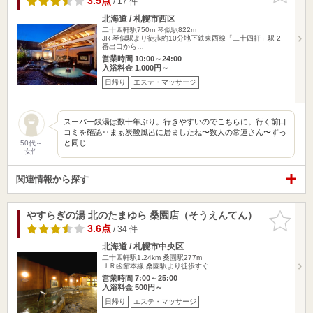
3.5点
/ 17 件
北海道 / 札幌市西区
二十四軒駅750m
琴似駅822m
JR 琴似駅より徒歩約10分地下鉄東西線「二十四軒」駅 2
番出口から…
営業時間 10:00～24:00
入浴料金 1,000円～
日帰り
エステ・マッサージ
スーパー銭湯は数十年ぶり。行きやすいのでこちらに。行く前口
コミを確認‥まぁ炭酸風呂に居ましたね〜数人の常連さん〜ずっ
と同じ…
50代～
女性
関連情報から探す
やすらぎの湯 北のたまゆら 桑園店（そうえんてん）
お気に入
りに追加
3.6点
/ 34 件
北海道 / 札幌市中央区
二十四軒駅1.24km
桑園駅277m
ＪＲ函館本線 桑園駅より徒歩すぐ
営業時間 7:00～25:00
入浴料金 500円～
日帰り
エステ・マッサージ