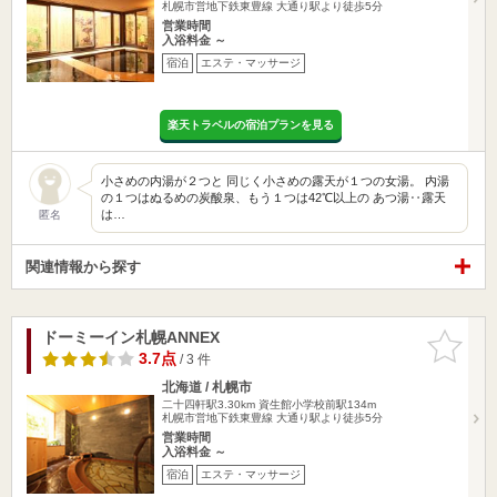
札幌市営地下鉄東豊線 大通り駅より徒歩5分
営業時間
入浴料金 ～
宿泊
エステ・マッサージ
楽天トラベルの宿泊プランを見る
小さめの内湯が２つと 同じく小さめの露天が１つの女湯。 内湯
の１つはぬるめの炭酸泉、もう１つは42℃以上の あつ湯‥露天
は…
匿名
関連情報から探す
ドーミーイン札幌ANNEX
お気に入
りに追加
3.7点
/ 3 件
北海道 / 札幌市
二十四軒駅3.30km
資生館小学校前駅134m
札幌市営地下鉄東豊線 大通り駅より徒歩5分
営業時間
入浴料金 ～
宿泊
エステ・マッサージ