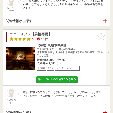
いつも利用しています。サウナがミストからフィンランド式に変
わり、とてもよくなりました！水風呂キンキン。不感温浴や岩盤
浴もあ…
50代～
女性
関連情報から探す
ニコーリフレ【男性専用】
お気に入
りに追加
5.0点
/ 2 件
北海道 / 札幌市中央区
二十四軒駅3.71km
狸小路駅207m
地下鉄南北線 すすきの駅より徒歩3分道央自動車道 北広島I
Cより国道…
営業時間 5:00～翌4:00
入浴料金 4,000円～
日帰り
宿泊
エステ・マッサージ
楽天トラベルの宿泊プランを見る
施設は古いのでシャワーが割れていたり 水圧が弱かったりする。
その他はサービスは良いしサウナ最高だし アウフグースも…
40代 男
性
関連情報から探す