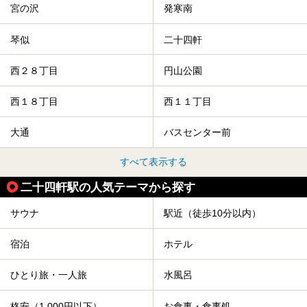
からご紹介します。
宮の沢
発寒南
琴似
二十四軒
西２８丁目
円山公園
西１８丁目
西１１丁目
大通
バスセンター前
すべて表示する
二十四軒駅の人気テーマから探す
サウナ
駅近（徒歩10分以内）
宿泊
ホテル
ひとり旅・一人旅
水風呂
格安（1,000円以下）
お食事・食事処