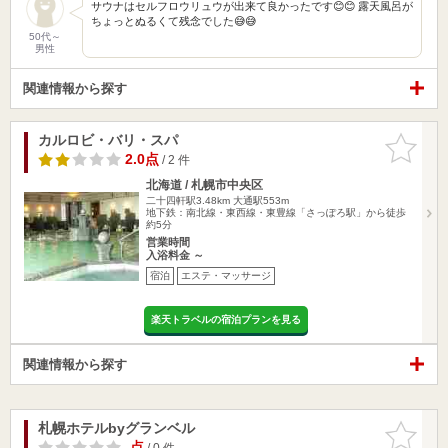
サウナはセルフロウリュウが出来て良かったです😊😊 露天風呂が
ちょっとぬるくて残念でした😅😅
50代～
男性
関連情報から探す
カルロビ・バリ・スパ
お気に入
りに追加
2.0点
/ 2 件
北海道 / 札幌市中央区
二十四軒駅3.48km
大通駅553m
地下鉄：南北線・東西線・東豊線「さっぽろ駅」から徒歩
約5分
営業時間
入浴料金 ～
宿泊
エステ・マッサージ
楽天トラベルの宿泊プランを見る
関連情報から探す
札幌ホテルbyグランベル
お気に入
りに追加
-点
/ 0 件