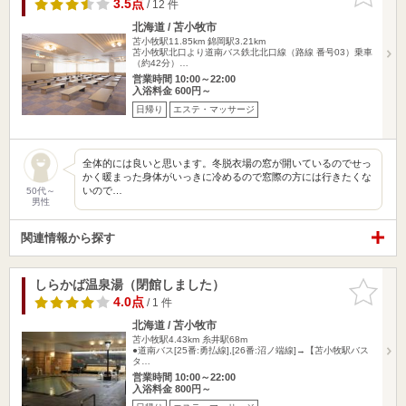
りに追加
3.5点
/ 12 件
北海道 / 苫小牧市
苫小牧駅11.85km
錦岡駅3.21km
苫小牧駅北口より道南バス鉄北北口線（路線 番号03）乗車
（約42分）…
営業時間 10:00～22:00
入浴料金 600円～
日帰り
エステ・マッサージ
全体的には良いと思います。冬脱衣場の窓が開いているのでせっ
かく暖まった身体がいっきに冷めるので窓際の方には行きたくな
いので…
50代～
男性
関連情報から探す
しらかば温泉湯（閉館しました）
お気に入
りに追加
4.0点
/ 1 件
北海道 / 苫小牧市
苫小牧駅4.43km
糸井駅68m
●道南バス[25番:勇払線],[26番:沼ノ端線]→【苫小牧駅バス
タ…
営業時間 10:00～22:00
入浴料金 800円～