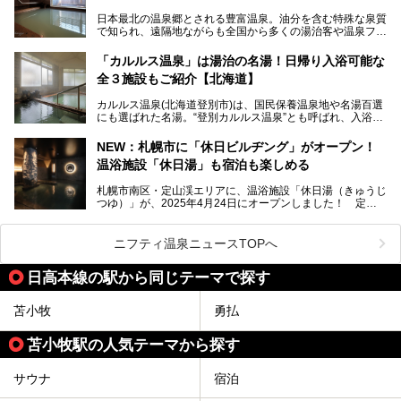
今回、四半世紀以上に渡り全国の温泉を巡り続ける筆者が現
日本最北の温泉郷とされる豊富温泉。油分を含む特殊な泉質
地体験し、独自の視点で豊富温泉の“天然オイルバス”をレポ
で知られ、遠隔地ながらも全国から多くの湯治客や温泉ファ
ート。温泉地概要や日帰り入浴施設をはじめ、宿泊施設・ア
ンが訪れる地です。
クセスまで徹底紹介します！
「カルルス温泉」は湯治の名湯！日帰り入浴可能な
「川島旅館」は、豊富温泉の開湯当初から営業する老舗旅
全３施設もご紹介【北海道】
館。とりわけ温泉の良さと名物のバター料理に定評があり、
口コミの評判も非常に高い宿。今回は筆者自ら宿泊し、自慢
カルルス温泉(北海道登別市)は、国民保養温泉地や名湯百選
の温泉や料理をはじめ、パブリックスペース・客室など宿の
にも選ばれた名湯。“登別カルルス温泉”とも呼ばれ、入浴剤
全貌を徹底的にご紹介します！
としてその名を聞いたことがある方も多いでしょう。観光色
豊かな登別温泉とは対照的な存在で、今も湯治場的な要素が
NEW：札幌市に「休日ビルヂング」がオープン！
残る閑静な温泉地です。
温浴施設「休日湯」も宿泊も楽しめる
今回、四半世紀以上に渡り全国の温泉を巡り続ける筆者が現
札幌市南区・定山渓エリアに、温浴施設「休日湯（きゅうじ
地体験し、カルルス温泉をご紹介。温泉地の概要や泉質解説
つゆ）」が、2025年4月24日にオープンしました！ 定山
をはじめ、日帰り入浴可能な全３施設の紹介・周辺観光・ア
渓の新たなランドマーク「休日ビルヂング」として誕生した
クセスまで徹底紹介します！
この施設は、温泉・サウナの「休日湯」・ラウンジの「THE
LOUNGE DAYOF」・グルメ「休日洋麺店」・ホテル「エク
ニフティ温泉ニュースTOPへ
スクラメーションホテル」で構成された、まさに大人の癒し
空間。
日高本線の駅から同じテーマで探す
今回は、そんな「休日ビルヂング」の魅力を5つのポイント
からご紹介します。
苫小牧
勇払
苫小牧駅の人気テーマから探す
サウナ
宿泊