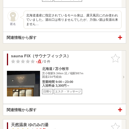
北海道遺産に指定されているモール泉は、露天風呂にのみ使われ
ていました。湯出口は有りませんでしたが、力強い湯は長湯出来
ません…
匿名
関連情報から探す
sauna FIX（サウナフィックス）
お気に入
りに追加
-点
/ 0 件
北海道 / 苫小牧市
苫小牧駅9.34km
沼ノ端駅987m
国道234号経由
営業時間 9:00～23:00
入浴料金 3,300円～
日帰り
エステ・マッサージ
関連情報から探す
天然温泉 ゆのみの湯
お気に入