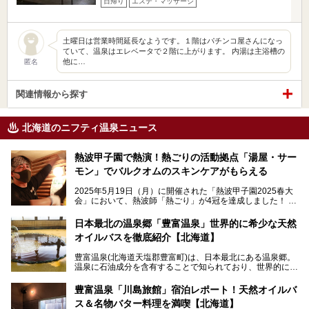
日帰り
エステ・マッサージ
土曜日は営業時間延長なようです。１階はパチンコ屋さんになっ
ていて、温泉はエレベータで２階に上がります。 内湯は主浴槽の
他に…
匿名
関連情報から探す
北海道のニフティ温泉ニュース
熱波甲子園で熱演！熱ごりの活動拠点「湯屋・サー
モン」でバルクオムのスキンケアがもらえる
2025年5月19日（月）に開催された「熱波甲子園2025春大
会」において、熱波師「熱ごり」が4冠を達成しました！
このたび、バルクオム賞の受賞を記念して、熱ごりさんの活
動拠点である北海道の銭湯「湯屋・サーモン」にて、メンズ
日本最北の温泉郷「豊富温泉」世界的に希少な天然
スキンケアブランド バルクオムの「ONE DAY KIT」を数量
オイルバスを徹底紹介【北海道】
限定でプレゼントいたします。
老若男女問わず、多くの方にご体験いただける製品ですの
豊富温泉(北海道天塩郡豊富町)は、日本最北にある温泉郷。
で、ぜひお試しください。※6月13日配布開始、なくなり次
温泉に石油成分を含有することで知られており、世界的にも
第終了
大変希少な泉質です。また、油分が乾癬やアトピー性皮膚炎
に特効があると言われ、遠隔地ながらも全国から湯治・療養
───
豊富温泉「川島旅館」宿泊レポート！天然オイルバ
目的で多くの人々が訪れます。
提供元：株式会社バルクオム【PR】
ス＆名物バター料理を満喫【北海道】
この記事は株式会社バルクオム商品のPR記事です。