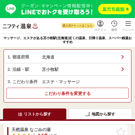
購入済チケットはこちら
ログイン
履歴
メニュー
マッサージ、エステがある苫小牧駅(北海道)近くの温泉、日帰り温泉、スーパー銭湯お
すすめ
1. 都道府県
北海道
2. 沿線・駅
苫小牧駅
3. こだわり条件
エステ・マッサージ
こだわり条件を変更する
リストから探す
地図から探す
天然温泉 なごみの湯
お気に入
りに追加