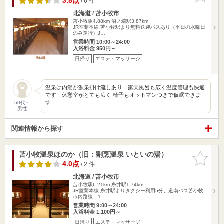
3.8点
/ 6 件
北海道 / 苫小牧市
苫小牧駅4.88km
沼ノ端駅3.87km
JR室蘭本線 苫小牧駅より無料送迎バスあり（平日の水曜日
のみ運行）J…
営業時間 10:00～24:00
入浴料金 950円～
日帰り
エステ・マッサージ
温泉は内湯が源泉掛け流しあり 露天風呂も広く温度管理も快適
です 休憩室がとても広く 椅子もオットマンつきで仮眠できま
す …
50代～
男性
関連情報から探す
苫小牧温泉ほのか（旧：割烹温泉 いといの湯）
お気に入
りに追加
4.0点
/ 2 件
北海道 / 苫小牧市
苫小牧駅6.21km
糸井駅1.74km
JR室蘭本線 糸井駅よりタクシー利用5分、道南バス苫小牧
市内路線 1…
営業時間 9:00～24:00
入浴料金 1,100円～
日帰り
エステ・マッサージ