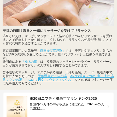
至福の時間！温泉と一緒にマッサージを受けてリラックス
温泉といえば、やっぱりマッサージ！入浴の前後にのんびりマッサージを受け
ることで筋肉をしっかりほぐしてくれるので、リラックス効果が倍増し、とて
も贅沢な時間を過ごすことができます。
東京都墨田区の人気施設
「両国湯屋江戸遊」
では、美容針やアカスリ、足もみ
などの6つの施術を受けることができ、様々なリフレッシュ効果を体感できま
す。
静岡市にある
「柚木の郷」
は、多種類のマッサージやセラピー、リラクゼーシ
ョンが用意されており、のんびりと利用することができます。
苫小牧駅のマッサージ、エステがある温泉、日帰り温泉、スーパー銭湯の中で
も特に人気があるのは、
天然温泉 なごみの湯
、
苫小牧温泉ほのか（旧：割烹温
泉 いといの湯）
、
sauna FIX（サウナフィックス）
などの施設です。ぜひ一度
は足を運んでみてください。
第20回ニフティ温泉年間ランキング2025
全国約2.2万件の中から頂点に選ばれた、2025年の人
気施設は…