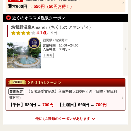
通常
600円
→
550円（50円お得！）
近くのオススメ温泉クーポン
筑紫野温泉Amandi（ちくしの アマンディ）
4.1点
/ 19 件
福岡県 / 筑紫野市
営業時間 10:00～24:00
入浴料金 880円～
日帰り
【百名湯受賞記念】入浴料最大290円引き（日曜・祝日利
期間限定
用不可）
【平日】
880円
→
700円
【土曜日】
990円
→
700円
他にも1種類のクーポンがあります