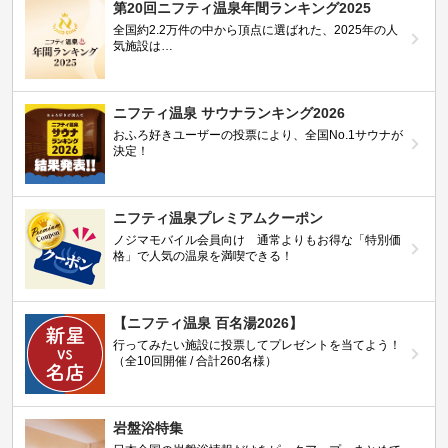
第20回ニフティ温泉年間ランキング2025
全国約2.2万件の中から頂点に選ばれた、2025年の人
気施設は…
ニフティ温泉 サウナランキング2026
おふろ好きユーザーの投票により、全国No.1サウナが
決定！
ニフティ温泉プレミアムクーポン
ノジマモバイル会員向け 通常よりもお得な「特別価
格」で人気の温泉を満喫できる！
【ニフティ温泉 百名湯2026】
行ってみたい施設に投票してプレゼントを当てよう！
（全10回開催 / 合計260名様）
岩盤浴特集