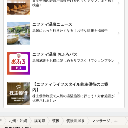
日本全国の岩盤浴情報だけをピックアップ。まとめて
検索！
ニフティ温泉ニュース
温泉にもっと行きたくなる！お得な情報を掲載中
ニフティ温泉 おふろパス
温浴施設をお得に楽しめるサブスクリプションプラン
【ニフティライフスタイル株主優待のご案
内】
株主優待制度で人気の温浴施設に行こう！対象施設が
拡充されました！
P
九州・沖縄
福岡県
筑後
筑後川温泉
マッサージ、エステがある筑後川温泉の温泉、日帰り温泉、スーパー銭湯おすすめ