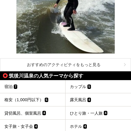
おすすめのアクティビティをもっと見る
筑後川温泉の人気テーマから探す
宿泊
カップル
7
5
格安（1,000円以下）
露天風呂
5
4
貸切風呂、個室風呂
ひとり旅・一人旅
4
4
女子旅・女子会
ホテル
4
4