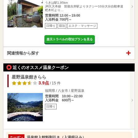
うきは駅1.95km
JR久大本線 筑後吉井駅よりタクシー10分大分自動車道
杷木ICより…
営業時間 12:00～19:00
入浴料金 700円～
日帰り
宿泊
エステ・マッサージ
楽天トラベルの宿泊プランを見る
関連情報から探す
近くのオススメ温泉クーポン
星野温泉館きらら
3.9点
/ 15 件
福岡県 / 八女市 / 星野温泉
営業時間 10:00～22:00
入浴料金 600円～
日帰り
温泉館入館料割引き（入湯税込み）
クーポン