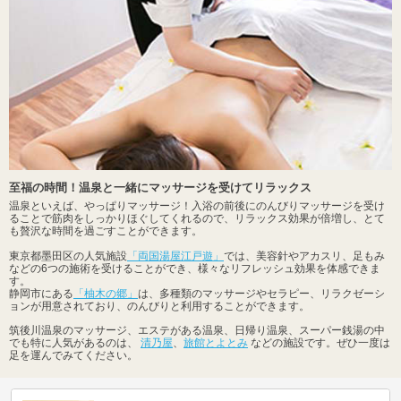
至福の時間！温泉と一緒にマッサージを受けてリラックス
温泉といえば、やっぱりマッサージ！入浴の前後にのんびりマッサージを受け
ることで筋肉をしっかりほぐしてくれるので、リラックス効果が倍増し、とて
も贅沢な時間を過ごすことができます。
東京都墨田区の人気施設
「両国湯屋江戸遊」
では、美容針やアカスリ、足もみ
などの6つの施術を受けることができ、様々なリフレッシュ効果を体感できま
す。
静岡市にある
「柚木の郷」
は、多種類のマッサージやセラピー、リラクゼーシ
ョンが用意されており、のんびりと利用することができます。
筑後川温泉のマッサージ、エステがある温泉、日帰り温泉、スーパー銭湯の中
でも特に人気があるのは、
清乃屋
、
旅館とよとみ
などの施設です。ぜひ一度は
足を運んでみてください。