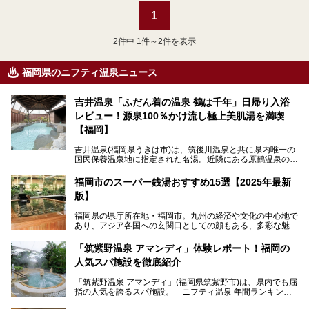
1
2
件中 1件～2件を表示
福岡県のニフティ温泉ニュース
吉井温泉「ふだん着の温泉 鶴は千年」日帰り入浴
レビュー！源泉100％かけ流し極上美肌湯を満喫
【福岡】
吉井温泉(福岡県うきは市)は、筑後川温泉と共に県内唯一の
国民保養温泉地に指定された名湯。近隣にある原鶴温泉の観
光地風情と異なり、長閑な田園地帯に佇む小さな温泉地で
す。
福岡市のスーパー銭湯おすすめ15選【2025年最新
版】
「ふだん着の温泉 鶴は千年」は、吉井温泉にある日帰り入
浴施設。源泉100％かけ流しの極上美肌湯を楽しめ、近隣の
福岡県の県庁所在地・福岡市。九州の経済や文化の中心地で
住民や温泉ファンに愛され続けています。今回は筆者自ら日
あり、アジア各国への玄関口としての顔もある、多彩な魅力
帰り入浴し、自慢の温泉を中心に詳細レビューします！
をもつ大都市です。
「筑紫野温泉 アマンディ」体験レポート！福岡の
そんな福岡市は、スーパー銭湯も多種多彩。玄界灘を眺めら
人気スパ施設を徹底紹介
れるリゾート気分満点のスーパー銭湯から、繁華街近くのレ
トロな銭湯、泉質自慢の天然温泉まで、福岡市で行ってみた
「筑紫野温泉 アマンディ」(福岡県筑紫野市)は、県内でも屈
いスーパー銭湯を一挙ご紹介します。
指の人気を誇るスパ施設。「ニフティ温泉 年間ランキング2
022」では、福岡県岩盤浴部門第１位を獲得。いつも多くの