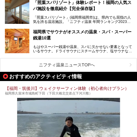
入浴客で賑わっています。
「照葉スパリゾート」体験レポート！福岡の人気ス
パ施設を徹底紹介【完全保存版】
そこで今回は、ニフティ温泉ライターである筆者が現地訪
問。週替わりで男女入替制の温泉・サウナや岩盤浴・VIPル
「照葉スパリゾート」(福岡県福岡市)は、県内でも屈指の人
ーム・併設するレストランを体験し、それらの全貌を徹底紹
気を誇る温浴施設。「ニフティ温泉 年間ランキング2023」
介します！
では福岡県総合第３位を獲得し、平日・土日を問わず多くの
常連客で賑わっています。
福岡県でサウナがオススメの温泉・スパ・スーパー
銭湯10選
そこで今回は、ニフティ温泉ライターである筆者が現地体
験。超人気の岩盤房(岩盤浴)をはじめ、スパ＆サウナ・アミ
もはやスーパー銭湯や温泉、スパに欠かせない要素となって
ューズメント・宿泊施設・グルメ・その他施設まで、多彩な
いるサウナ。ドライサウナにスチームサウナ、塩サウナな
る全貌と魅力を徹底紹介します！
ど、いくつか異なるタイプが楽しめたり、水風呂や外気浴ス
ペース、ロウリュウなど、心ゆくまで楽しむためのサービス
が充実した施設も多くみられます。
ニフティ温泉ニュースTOPへ
今回はそんなサウナにこだわった、福岡県内のオススメ温
泉・銭湯・スパを10件紹介したいと思います！
おすすめのアクティビティ情報
【福岡・筑後川】ウェイクサーフィン体験（初心者向けプラン）
福岡県久留米市城島町下田（下田大橋北交差点下河川敷）