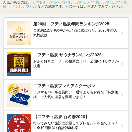
人気があるのは、
カプセルホテル・パレス
、
カプセル inn 都
、
カプセルプラス
横浜 サウナ/カプセル
などの施設です。ぜひ一度は足を運んでみてください。
第20回ニフティ温泉年間ランキング2025
全国約2.2万件の中から頂点に選ばれた、2025年の人
気施設は…
ニフティ温泉 サウナランキング2026
おふろ好きユーザーの投票により、全国No.1サウナが
決定！
ニフティ温泉プレミアムクーポン
ノジマモバイル会員向け 通常よりもお得な「特別価
格」で人気の温泉を満喫できる！
【ニフティ温泉 百名湯2026】
行ってみたい施設に投票してプレゼントを当てよう！
（全10回開催 / 合計260名様）