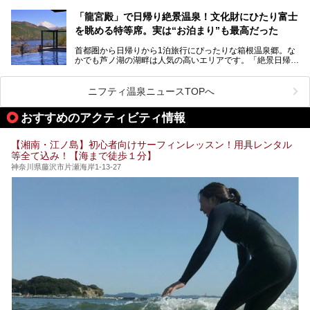
ノ湖畔 蛸川温泉 龍宮殿」「箱根湯の花プリンスホテル」
す。しかし、選択肢が多いからこそ「どの施設か迷ってしま
「箱根仙石原プリンスホテル」と4軒あり、今回ご紹介する
う」という人も多いはず。
「龍宮殿」で日帰り絶景温泉！文化財にひたり富士
「ザ・プリンス 箱根芦ノ湖」は、その中でもフラッグシッ
を眺める特等席。実は“お泊まり”も最高だった
プ（旗艦）に位置づけられる特別なホテルです。
そこで今回は、神奈川県内の人気施設26選を「安さ」「岩
盤浴・漫画の充実度」「景色の良さ」「高級感」「深夜営
首都圏から日帰りから1泊旅行にぴったりな箱根温泉郷。な
昭和の日本を代表する建築家の一人、村野藤吾が芦ノ湖の畔
業」「駅近」など、目的別に厳選して紹介します。
かでも芦ノ湖の湖畔は人気の高いエリアです。「絶景日帰り
に建てた桃源郷のようなホテルがここ。自家源泉の温泉や、
今の気分にぴったりの施設を見つけて、最高のリフレッシュ
温泉 龍宮殿本館」は、露天風呂から芦ノ湖と富士山の両方
こだわりぬいた食もあわせて、このホテルの魅力をレポート
時間を過ごす参考にしていただけますと幸いです。
が楽しめるまさに眺望自慢の日帰り温泉。
します。
ニフティ温泉ニュースTOPへ
そしてここは全24室の「箱根 芦ノ湖畔蛸川温泉 龍宮殿」と
───
して宿泊もできます。宿泊者は「龍宮殿本館」の営業時間に
提供元：株式会社西武・プリンスホテルズワールドワイド
おすすめのアクティビティ情報
加えて、朝6時からの宿泊者専用時間帯にも「龍宮殿本館」
【PR】
のお風呂が利用できます。
この記事はザ・プリンス 箱根芦ノ湖のPR記事です。
【湘南・江ノ島】初心者向けサーフィンレッスン！用具レンタル
今回は日帰り温泉としての「絶景日帰り温泉 龍宮殿本館
等全て込み！【海まで徒歩１分】
（以下、龍宮殿本館）」と、旅館としての「箱根 芦ノ湖畔
蛸川温泉 龍宮殿（以下、龍宮殿）」の両方の魅力をたっぷ
神奈川県藤沢市片瀬海岸1-13-27
りお伝えします！
ここは箱根神社、九頭龍神社、白龍神社、箱根元宮と箱根の
4つの神社に囲まれたパワースポットです。
───
提供元：株式会社西武・プリンスホテルズワールドワイド
【PR】
この記事は箱根 芦ノ湖畔蛸川温泉 龍宮殿のPR記事です。