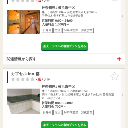
-点
/ 0 件
神奈川県 / 横浜市中区
井土ヶ谷駅2.99km
伊勢佐木長者町駅364m
伊勢佐木長者町駅より徒歩約6分
営業時間 0:00～24:00
入浴料金 1,300円～
日帰り
宿泊
24時間営業、深夜営業
楽天トラベルの宿泊プランを見る
関連情報から探す
カプセル inn 都
お気に入
りに追加
-点
/ 0 件
神奈川県 / 横浜市中区
井土ヶ谷駅3.09km
日ノ出町駅385m
関内／桜木町／日の出町各駅より徒歩７分以内 首都高速
道：みなとみら…
営業時間 0:00～24:00
入浴料金 700円～
日帰り
宿泊
24時間営業、深夜営業
楽天トラベルの宿泊プランを見る