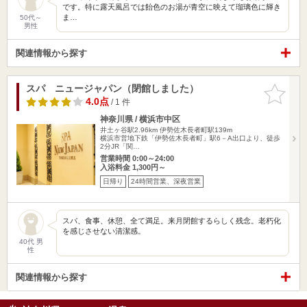
です。特に露天風呂では飴色のお湯が青空に映えて瑠璃色に輝き
ま…
50代～
男性
関連情報から探す
スパ ニュージャパン（閉館しました）
お気に入
りに追加
4.0点
/ 1 件
神奈川県 / 横浜市中区
井土ヶ谷駅2.96km
伊勢佐木長者町駅139m
横浜市営地下鉄「伊勢佐木長者町」駅6－A出口より、徒歩
2分JR「関…
営業時間 0:00～24:00
入浴料金 1,300円～
日帰り
24時間営業、深夜営業
スパ、食事、休憩、全て満足。来月閉館するらしく残念。老朽化
を感じさせない清潔感。
40代 男
性
関連情報から探す