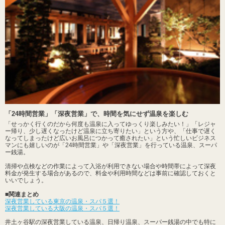
「24時間営業」「深夜営業」で、時間を気にせず温泉を楽しむ
「せっかく行くのだから何度も温泉に入ってゆっくり楽しみたい！」「レジャ
ー帰り、少し遅くなったけど温泉に立ち寄りたい」という方や、「仕事で遅く
なってしまったけど広いお風呂につかって癒されたい」という忙しいビジネス
マンにも嬉しいのが「24時間営業」や「深夜営業」を行っている温泉、スーパ
ー銭湯。
清掃や点検などの作業によって入浴が利用できない場合や時間帯によって深夜
料金が発生する場合があるので、料金や利用時間などは事前に確認しておくと
いいでしょう。
■関連まとめ
深夜営業している東京の温泉・スパ５選！
深夜営業している大阪の温泉・スパ５選！
井土ヶ谷駅の深夜営業している温泉、日帰り温泉、スーパー銭湯の中でも特に