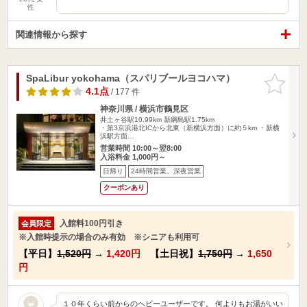
性
関連情報から探す
SpaLibur yokohama（スパリブールヨコハマ）
お気に入
りに追加
4.1点
/ 177 件
神奈川県 / 横浜市鶴見区
井土ヶ谷駅10.99km
新綱島駅1.75km
・第3京浜港北ICから北東（新横浜方面）に約５km ・新横
浜駅方面…
営業時間 10:00～翌8:00
入浴料金 1,000円～
日帰り
24時間営業、深夜営業
クーポンあり
入館料100円引き
会員限定
※入館時提示の場合のみ有効 ※シニアも利用可
【平日】
1,520円
→
1,420円
【土日祝】
1,750円
→
1,650
円
１０年くらい前からのヘビーユーザーです。 何よりもお湯がいい