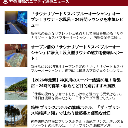
神奈川県のニフティ温泉ニュース
「サウナリゾート＆スパ ブルーオーシャン」オー
プン！サウナ・水風呂・24時間ラウンジを本気レビ
ュー
新横浜の新たなリフレッシュ拠点として注目を集める「サウ
ナリゾート＆スパ ブルーオーシャン」。内覧会記事に続
き、今回は実際に体験してみたリアルな様子をレポートしま
す。サウナや水風呂の気持ちよさはもちろん、リラックスス
オープン前の「サウナリゾート＆スパ ブルーオー
ペースの過ごしやすさまで徹底チェック。新横浜エリアで日
シャン」に潜入！没入型サウナの魅力を徹底レポー
常の疲れをリセットしたい人、ライブやスポーツ観戦遠征組
は必見です。
ト！
新横浜に2026年6月オープン予定の「サウナリゾート＆スパ
ブルーオーシャン」。館内には最新のプロジェクションマッ
ピングが多用され、まるで世界を旅しているかのような圧倒
的な“没入感（イマーシブ）”を体験できます。
【2026年最新】神奈川のスーパー銭湯26選！岩盤
浴・24時間営業・駅近など目的別おすすめ施設
「仕事の疲れをリセットしたいけれど遠出する元気はない」
今回は、そんな大注目の施設に一足先にお邪魔し、その全貌
「休日は漫画を読みながら一日中ダラダラ過ごしたい」
を見学させていただきました！
「子ども連れでも気兼ねなく、家事を忘れてリフレッシュし
たい」
サウナ室の中に咲き誇る桜、魚たちが泳ぐ水風呂、そしてバ
箱根 プリンスホテルの旗艦ホテル、「ザ・プリン
リのビーチを思わせる休憩スペース…。驚きの連続だった館
ス箱根芦ノ湖」で味わう建築美と優雅な休日
そんな「癒やされたい」という願いを叶えてくれるのが、神
内の様子をレポートします！
奈川県のスーパー銭湯。
神奈川県の箱根にプリンスホテル（西武プリンスホテルズ＆
神奈川県には、サウナや岩盤浴、一日中遊べるエンタメ施設
リゾーツ）のホテルは、「ザ・プリンス 箱根芦ノ湖」「芦
など、“非日常”を味わえるスーパー銭湯が数多く揃っていま