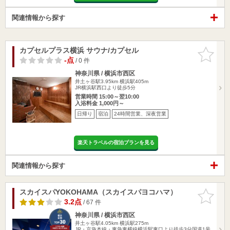
関連情報から探す
カプセルプラス横浜 サウナ/カプセル
お気に入
りに追加
-点
/ 0 件
神奈川県 / 横浜市西区
井土ヶ谷駅3.95km
横浜駅405m
JR横浜駅西口より徒歩5分
営業時間 15:00～翌10:00
入浴料金 1,000円～
日帰り
宿泊
24時間営業、深夜営業
楽天トラベルの宿泊プランを見る
関連情報から探す
スカイスパYOKOHAMA（スカイスパヨコハマ）
お気に入
りに追加
3.2点
/ 67 件
神奈川県 / 横浜市西区
井土ヶ谷駅4.05km
横浜駅275m
JR・京急本線・東急東横線横浜駅東口より徒歩3分国道1号