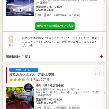
線を東神奈川…
営業時間 0:00～24:00
入浴料金 2,600円～
日帰り
宿泊
24時間営業、深夜営業
楽天トラベルの宿泊プランを見る
浮気して他の施設にできるたびに行ったりもしましたが、結局こ
こに戻ってきてしまいます。古さが目立つようにもなってます
が、一番…
匿名
関連情報から探す
お気に入
今空いています
りに追加
横浜みなとみらい 万葉倶楽部
3.7点
/ 207 件
神奈川県 / 横浜市中区
井土ヶ谷駅4.21km
みなとみらい駅529m
みなとみらい線 みなとみらい駅、クイーンズスクエア横浜
より徒歩5分首…
営業時間 0:00～24:00
入浴料金 2,000円～
日帰り
宿泊
24時間営業、深夜営業