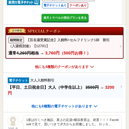
電子チケットあり
クーポンあり
楽天トラベルの宿泊プランを見る
【百名湯受賞記念】入館料+セルフドリンク1杯 割引
期間限定
（入湯税別途）【12701】
通常
4,260円相当
→
3,760円（500円お得！）
他にも4種類のクーポンがあります
大人入館料割引
電子チケット
【平日、土日祝全日】大人（中学生以上）
3500円
→
3200
円
他にも6種類の電子チケットがあります
1度は行くべき施設。屋上の足湯×横浜夜景は、絶景！！！ Faceb
ookで見て、思いつきで夕方からお邪魔しました。 ロッカ…
20代 女