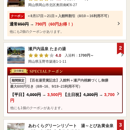
岡山県岡山市北区奥田南町6-27
＜8月17日～21日＞入館料割引（8/10～16利用不可）
クーポン
通常
850円
→
790円（60円お得！）
他にも2個のクーポンがあります。
2
瀬戸内温泉 たまの湯
4.0
入浴料：
1700円～
岡山県玉野市築港1-1-11
【百名湯受賞記念】入館料＋瀬戸内桃鯛づくし御膳
期間限定
最大600円引き（8/8~16、9/19~23利用不可）
【平日】
4,000円
→
3,500円
【土日祝】
4,300円
→
3,700
円
他にも1個のクーポンがあります。
3
あわくらグリーンリゾート 湯～とぴあ黄金泉