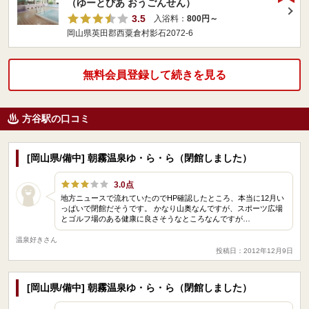
（ゆーとぴあ おうごんせん）
3.5
入浴料：
800円～
岡山県英田郡西粟倉村影石2072-6
無料会員登録して続きを見る
方谷駅の口コミ
[岡山県/備中] 朝霧温泉ゆ・ら・ら（閉館しました）
3.0点
地方ニュースで流れていたのでHP確認したところ、本当に12月い
っぱいで閉館だそうです。 かなり山奥なんですが、スポーツ広場
とゴルフ場のある健康に良さそうなところなんですが…
温泉好きさん
投稿日：2012年12月9日
[岡山県/備中] 朝霧温泉ゆ・ら・ら（閉館しました）