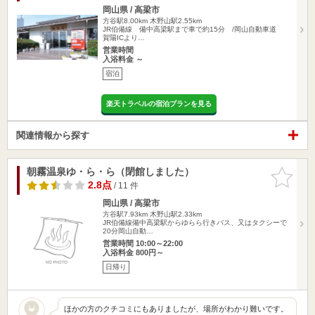
岡山県 / 高梁市
方谷駅8.00km
木野山駅2.55km
JR伯備線 備中高梁駅まで車で約15分 /岡山自動車道
賀陽ICより…
営業時間
入浴料金 ～
宿泊
楽天トラベルの宿泊プランを見る
関連情報から探す
朝霧温泉ゆ・ら・ら（閉館しました）
お気に入
りに追加
2.8点
/ 11 件
岡山県 / 高梁市
方谷駅7.93km
木野山駅2.33km
JR伯備線備中高梁駅からゆらら行きバス、又はタクシーで
20分岡山自動…
営業時間 10:00～22:00
入浴料金 800円～
日帰り
ほかの方のクチコミにもありましたが、場所がわかり難いです。