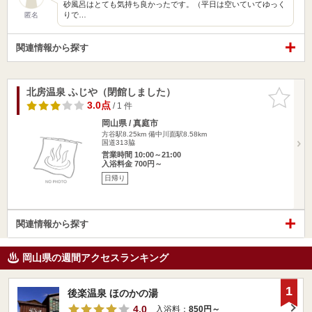
砂風呂はとても気持ち良かったです。（平日は空いていてゆっく
りで…
匿名
関連情報から探す
北房温泉 ふじや（閉館しました）
お気に入
りに追加
3.0点
/ 1 件
岡山県 / 真庭市
方谷駅8.25km
備中川面駅8.58km
国道313脇
営業時間 10:00～21:00
入浴料金 700円～
日帰り
関連情報から探す
岡山県の週間アクセスランキング
1
後楽温泉 ほのかの湯
4.0
入浴料：
850円～