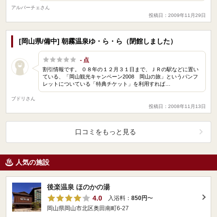
アルバーチェさん
投稿日：2009年11月29日
[岡山県/備中] 朝霧温泉ゆ・ら・ら（閉館しました）
- 点
割引情報です。 ０８年の１２月３１日まで、ＪＲの駅などに置い
ている、「岡山観光キャンペーン2008 岡山の旅」というパンフ
レットについている「特典チケット」を利用すれば…
ブドリさん
投稿日：2008年11月13日
口コミをもっと見る
人気の施設
後楽温泉 ほのかの湯
4.0
入浴料：
850円
〜
岡山県岡山市北区奥田南町6-27