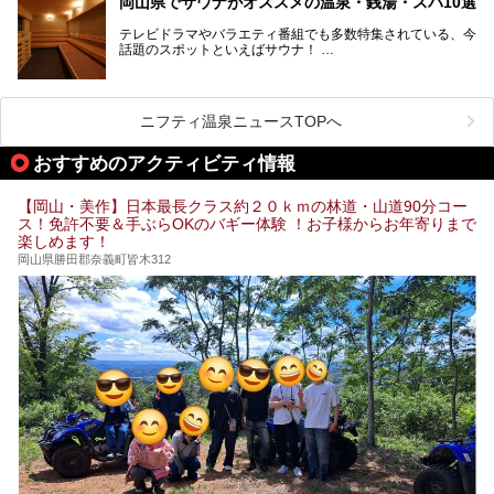
岡山県でサウナがオススメの温泉・銭湯・スパ10選
ススメ温泉・銭湯・スパ10ヶ所を紹介させていただきま
しょう。
す。
テレビドラマやバラエティ番組でも多数特集されている、今
話題のスポットといえばサウナ！
「サ活」や「サ道」などという言葉も使われるほど、幅広い
年齢層から人気を集めています。
今回は、岡山県でサウナがおすすめの温泉や銭湯、スパを厳
選してご紹介！
ニフティ温泉ニュースTOPへ
血流が良くなるだけでなく美容効果やリラックス効果も期待
できるサウナで、内側から健康的な体を目指しましょう。
おすすめのアクティビティ情報
【岡山・美作】日本最長クラス約２０ｋｍの林道・山道90分コー
ス！免許不要＆手ぶらOKのバギー体験 ！お子様からお年寄りまで
楽しめます！
岡山県勝田郡奈義町皆木312