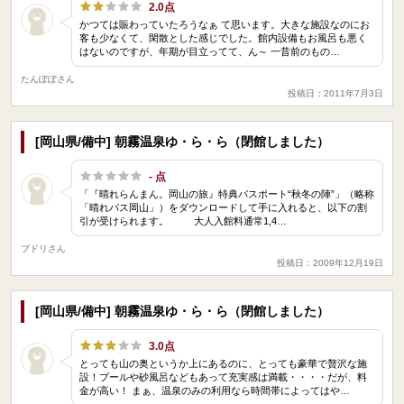
2.0点
かつては賑わっていたろうなぁ て思います。大きな施設なのにお
客も少なくて、閑散とした感じでした。館内設備もお風呂も悪く
はないのですが、年期が目立ってて、ん～ 一昔前のもの…
たんぽぽさん
投稿日：2011年7月3日
[岡山県/備中] 朝霧温泉ゆ・ら・ら（閉館しました）
- 点
「『晴れらんまん。岡山の旅』特典パスポート“秋冬の陣”」（略称
「晴れパス岡山」）をダウンロードして手に入れると、以下の割
引が受けられます。 大人入館料通常1,4…
ブドリさん
投稿日：2009年12月19日
[岡山県/備中] 朝霧温泉ゆ・ら・ら（閉館しました）
3.0点
とっても山の奥というか上にあるのに、とっても豪華で贅沢な施
設！プールや砂風呂などもあって充実感は満載・・・・だが、料
金が高い！ まぁ、温泉のみの利用なら時間帯によってはや…