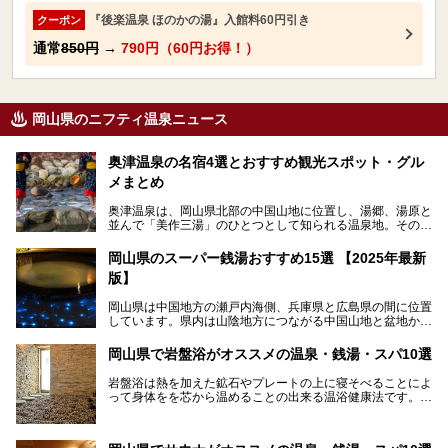
『後楽温泉 ほのかの湯』入館料60円引き
クーポン
通常
850円
→
790円（60円お得！）
岡山県のニフティ温泉ニュース
奥津温泉の名宿4選とおすすめ観光スポット・グル
メまとめ
奥津温泉は、岡山県北部の中国山地に位置し、湯郷、湯原と
並んで「美作三湯」のひとつとして知られる温泉地。その泉
質は美人の湯として知られ、肌がスベスベになると評判で
す。
岡山県のスーパー銭湯おすすめ15選 【2025年最新
版】
この記事では、奥津温泉で宿泊におすすめの宿、観光スポッ
ト、そして日帰り温泉施設を詳しくご紹介！奥津温泉の魅力
岡山県は中国地方の瀬戸内海側、兵庫県と広島県の間に位置
を存分に味わい、癒しの旅を楽しんでくださいね。
しています。県内は山陰地方につながる中国山地と盆地から
成る北部、吉備高原など丘陵地帯が広がる中部、おだやかな
海に多数の島々が浮かぶ瀬戸内海に面した南部に分けられま
岡山県で岩盤浴がオススメの温泉・銭湯・スパ10選
す。年間を通じて降水量が少ない「晴れの国」で、モモやブ
ドウなど果物の栽培が盛んなうえ、その品質の高さは全国的
岩盤浴は熱を加えた鉱石やプレートの上に寝そべることによ
にも有名です。
って身体をを芯から温めることの出来る温浴健康法です。じ
んわりと身体の内部を温めて発汗を促すことでリラックス効
そんな岡山県には、山間部の自然を味わえる温泉から街中の
果だけではなく、代謝が高まり健康や美容にも良い影響が期
気軽に行ける入浴施設まで、さまざまなスーパー銭湯があり
待できます。今回はそんな岩盤浴にこだわった岡山県内のオ
ます。ここでは、岡山県で評判のスーパー銭湯をご紹介しま