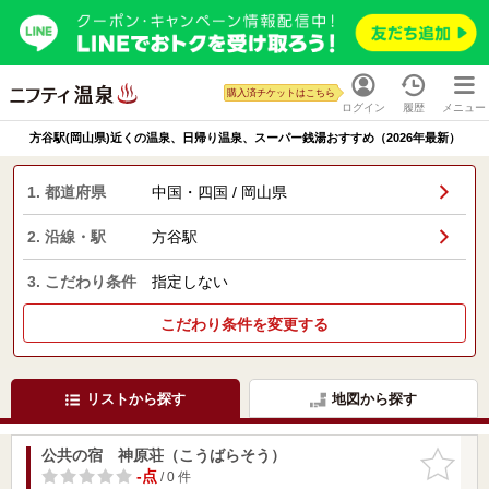
購入済チケットはこちら
ログイン
履歴
メニュー
方谷駅(岡山県)近くの温泉、日帰り温泉、スーパー銭湯おすすめ（2026年最新）
1. 都道府県
中国・四国 / 岡山県
2. 沿線・駅
方谷駅
3. こだわり条件
指定しない
こだわり条件を変更する
リストから探す
地図から探す
公共の宿 神原荘（こうばらそう）
お気に入
りに追加
-点
/ 0 件