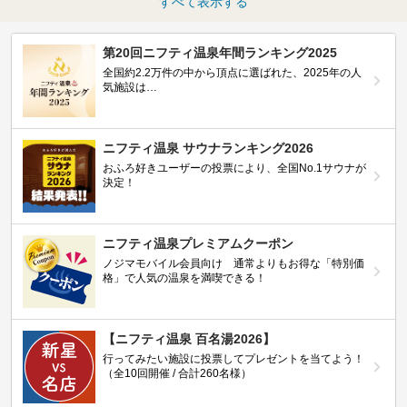
すべて表示する
第20回ニフティ温泉年間ランキング2025
全国約2.2万件の中から頂点に選ばれた、2025年の人
気施設は…
ニフティ温泉 サウナランキング2026
おふろ好きユーザーの投票により、全国No.1サウナが
決定！
ニフティ温泉プレミアムクーポン
ノジマモバイル会員向け 通常よりもお得な「特別価
格」で人気の温泉を満喫できる！
【ニフティ温泉 百名湯2026】
行ってみたい施設に投票してプレゼントを当てよう！
（全10回開催 / 合計260名様）